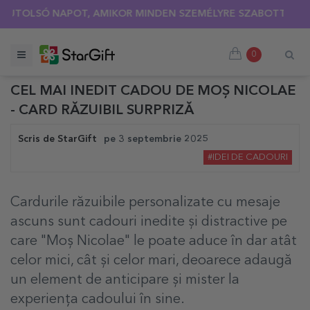
 UTOLSÓ NAPOT, AMIKOR MINDEN SZEMÉLYRE SZABOTT PÓLÓR
0
CEL MAI INEDIT CADOU DE MOȘ NICOLAE
- CARD RĂZUIBIL SURPRIZĂ
Scris de
StarGift
pe
3 septembrie 2025
#IDEI DE CADOURI
Cardurile răzuibile personalizate cu mesaje
ascuns sunt cadouri inedite și distractive pe
care "Moș Nicolae" le poate aduce în dar atât
celor mici, cât și celor mari, deoarece adaugă
un element de anticipare și mister la
experiența cadoului în sine.