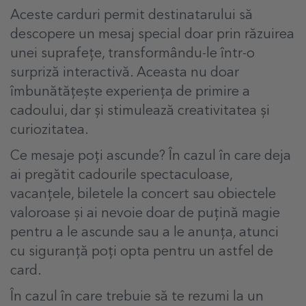
Aceste carduri permit destinatarului să
descopere un mesaj special doar prin răzuirea
unei suprafețe, transformându-le într-o
surpriză interactivă. Aceasta nu doar
îmbunătățește experiența de primire a
cadoului, dar și stimulează creativitatea și
curiozitatea.
Ce mesaje poți ascunde? În cazul în care deja
ai pregătit cadourile spectaculoase,
vacanțele, biletele la concert sau obiectele
valoroase și ai nevoie doar de puțină magie
pentru a le ascunde sau a le anunța, atunci
cu siguranță poți opta pentru un astfel de
card.
În cazul în care trebuie să te rezumi la un