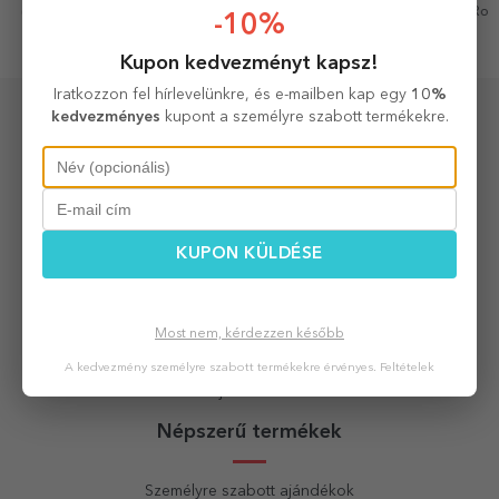
6 perce, Románia
7 perce, Románia
16 perce, Rom
-10%
Kupon kedvezményt kapsz!
Iratkozzon fel hírlevelünkre, és e-mailben kap egy
10%
Közösségi
kedvezményes
kupont a személyre szabott termékekre.
Blog
KUPON KÜLDÉSE
Fiókod
Most nem, kérdezzen később
Fiók létrehozása
A kedvezmény személyre szabott termékekre érvényes.
Feltételek
Bejelentkezés
Népszerű termékek
Személyre szabott ajándékok