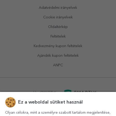
Adatvédelmi irányelvek
Cookie irányelvek
Oldaltérkép
Feltételek
Kedvezmény kupon feltételek
Ajándék kupon feltételek
ANPC
powered by
SMARTLY.ro
Ez a weboldal sütiket használ
logistics by
APACARGO.com
Olyan célokra, mint a személyre szabott tartalom megjelenítése,