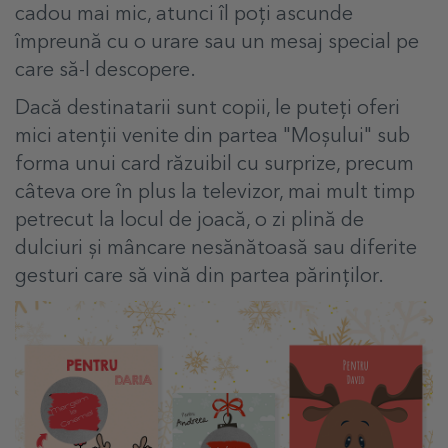
cadou mai mic, atunci îl poți ascunde
împreună cu o urare sau un mesaj special pe
care să-l descopere.
Dacă destinatarii sunt copii, le puteți oferi
mici atenții venite din partea "Moșului" sub
forma unui card răzuibil cu surprize, precum
câteva ore în plus la televizor, mai mult timp
petrecut la locul de joacă, o zi plină de
dulciuri și mâncare nesănătoasă sau diferite
gesturi care să vină din partea părinților.