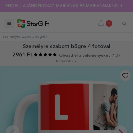
RENDELJ AJÁNDÉKOKAT MARIÁNAK ÉS MARIANNAK! 🎁 🍷
0
Személyre szabott bögrék
Személyre szabott bögre 4 fotóval
2961 Ft
Olvasd el a véleményeket (
10
)
Termékkód: 936