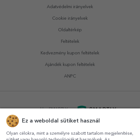
Adatvédelmi irányelvek
Cookie irányelvek
Oldaltérkép
Feltételek
Kedvezmény kupon feltételek
Ajándék kupon feltételek
ANPC
powered by
SMARTLY.ro
Ez a weboldal sütiket használ
logistics by
APACARGO.com
Olyan célokra, mint a személyre szabott tartalom megjelenítése,
sütiket vagy hasonló technológiákat használunk. Az