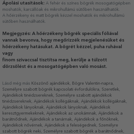
Ápolási utasítások:
A fehér és színes bögrék mosogatógépben
moshatók, karcállóak és mikrohullámú sütőben használhatók.
A hőérzékeny és matt bögrék kézzel moshatók és mikrohullámú
sütőben használhatók.
Megjegyzés: A hőérzékeny bögrék speciális fóliával
vannak bevonva, hogy megőrizzék megjelenésüket és
hőérzékeny hatásukat. A bögrét kézzel, puha ruhával
vagy
finom szivaccsal tisztítsa meg, kerülje a túlzott
dörzsölést és a mosogatógépben való mosást.
Lásd még más
Köszönő ajándékok
,
Bögre Valentin-napra
,
Személyre szabott bögrék kapcsolati évfordulókra
,
Szeretlek
,
Ajándékok tinédzsereknek
,
Személyre szabott ajándékok
tinédzsereknek
,
Ajándékok kollégáknak
,
Ajándékok kollégáknak
,
Ajándékok lányoknak
,
Ajándékok lányoknak
,
Ajándékok
keresztgyermekeknek
,
Ajándékok az unokámnak
,
Ajándékok a
barátnődnek
,
Ajándékok a tanárnak
,
Ajándékok a főnöknek
,
Ajándékok nővérnek
,
Ajándékok a feleségednek
,
Személyre
szabott bögrék neki
,
Személyre szabott bögrék a barátnődnek
,