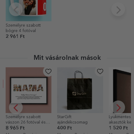
Személyre szabott
bögre 4 fotóval
2 961 Ft
Mit vásárolnak mások
StarGift
Lyukmentes fali
Személyre 
ajándékcsomag
akasztók keretekhez,
pezsgő sz
képekhez, vásznakhoz
születésna
400 Ft
1 520 Ft
6 403 Ft
Arany