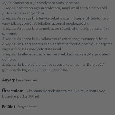
lépés:
Kattintson a „Személyre szabás” gombra.
2. lépés:
Kattintson egy mintafotóra, majd az alján található zöld
„Fotók feltöltése” gombra.
3. lépés:
Válassza ki a fényképeket a számítógépéről, telefonjáról
vagy táblagépéről. A feltöltés azonnal megkezdődik.
4. lépés:
Válassza ki a termék azon részét, ahol a képet használni
szeretné.
5. lépés:
Válassza ki a kiválasztott részben megjelenítendő fotót.
6. lépés:
Szükség esetén szerkesztheti a fotót a pozíció, a nagyítás
vagy a forgatás megváltoztatásával.
7. lépés:
Ha elégedett az eredménnyel, kattintson a „Megerősítés”
gombra.
8. lépés:
Ha befejezte a testreszabást, kattintson a „Befejezés”
gombra, és tegye a terméket a kosárba.
Anyag:
kerámia/üveg
Űrtartalom:
A kerámia bögrék űrtartalma 325 ml, a matt üveg
bögréké pedig 300 ml.
Felület:
fényes/matt