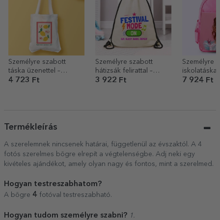
Személyre szabott
Személyre szabott
Személyre s
táska üzenettel –
hátizsák felirattal –
iskolatáska 
Summer
Festival mode on
4 723 Ft
3 922 Ft
7 924 Ft
Termékleírás
A szerelemnek nincsenek határai, függetlenül az évszaktól. A 4
fotós szerelmes bögre elrepít a végtelenségbe. Adj neki egy
kivételes ajándékot, amely olyan nagy és fontos, mint a szerelmed.
Hogyan testreszabhatom?
4
A bögre
fotóval testreszabható.
Hogyan tudom személyre szabni?
1.