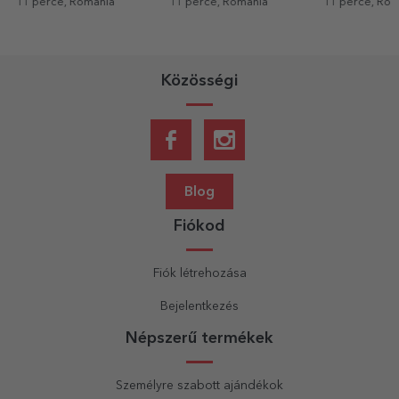
11 perce, Románia
11 perce, Románia
12 perce, R
Közösségi
Blog
Fiókod
Fiók létrehozása
Bejelentkezés
Népszerű termékek
Személyre szabott ajándékok