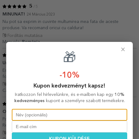
5
/ 5
MINUNAT!
24 Március 2023
Nu pot sa exprim in cuvinte multumirea mea fata de aceste
produse. Va recomand oricui cu caldura!
Fordítás mutatása
Manuela,
Románia
×
🎁
5
/ 5
Un cadou frumos
23 Február 2021
Este exact cum mi-am dorit. Detaliile sunt exacte și pozele sunt
-10%
foarte bune
Fordítás mutatása
Kupon kedvezményt kapsz!
Carmen Stan,
Románia
Iratkozzon fel hírlevelünkre, és e-mailben kap egy
10%
kedvezményes
kupont a személyre szabott termékekre.
5
/ 5
O achiziție inspirată
05 December 2020
Pozele clare si per ansamblu, arata foarte bine lucrat. De efect.
Recomand. Mulțumesc StarGift. ??
Fordítás mutatása