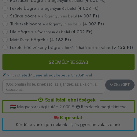
Rózsaszín bögre »
(
4 002
Ft
)
a fogantyún és belül
Fekete bögre »
(
4 002
Ft
)
a fogantyún és belül
Szürke bögre »
(
4 002
Ft
)
a fogantyún és belül
Türkizkék bögre »
(
4 002
Ft
)
a fogantyún és belül
Lila bögre »
(
4 002
Ft
)
a fogantyún és belül
Matt üveg bögrék »
(
4 162
Ft
)
Fekete hőérzékeny bögre »
(
5 122
Ft
)
forró látható testreszabás
SZEMÉLYRE SZAB
Nincs ötleted? Generálj egy képet a ChatGPT-vel
✨ ChatGPT
Szállítási lehetőségek
Magyarországi futár: 2 000 Ft
Részletek megtekintése
Kapcsolat
Kérdése van? Írjon nekünk itt, és gyorsan válaszolunk.