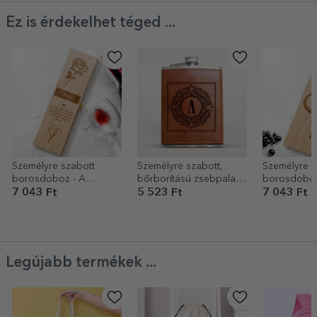
Ez is érdekelhet téged ...
Személyre szabott
Személyre szabott,
Személyre s
borosdoboz - A
bőrborítású zsebpalack
borosdoboz
szerelem rózsája
– Elegant Monogram
szerelem
7 043 Ft
5 523 Ft
7 043 Ft
Legújabb termékek ...