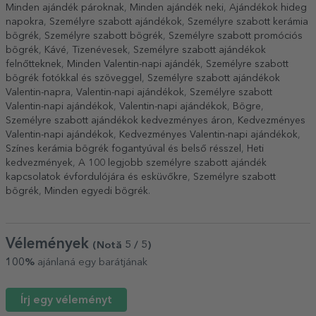
Minden ajándék pároknak
,
Minden ajándék neki
,
Ajándékok hideg
napokra
,
Személyre szabott ajándékok
,
Személyre szabott kerámia
bögrék
,
Személyre szabott bögrék
,
Személyre szabott promóciós
bögrék
,
Kávé
,
Tizenévesek
,
Személyre szabott ajándékok
felnőtteknek
,
Minden Valentin-napi ajándék
,
Személyre szabott
bögrék fotókkal és szöveggel
,
Személyre szabott ajándékok
Valentin-napra
,
Valentin-napi ajándékok
,
Személyre szabott
Valentin-napi ajándékok
,
Valentin-napi ajándékok
,
Bögre
,
Személyre szabott ajándékok kedvezményes áron
,
Kedvezményes
Valentin-napi ajándékok
,
Kedvezményes Valentin-napi ajándékok
,
Színes kerámia bögrék fogantyúval és belső résszel
,
Heti
kedvezmények
,
A 100 legjobb személyre szabott ajándék
kapcsolatok évfordulójára és esküvőkre
,
Személyre szabott
bögrék
,
Minden egyedi bögrék
.
Vélemények
(Notă
5
/ 5
)
100%
ajánlaná egy barátjának
Írj egy véleményt