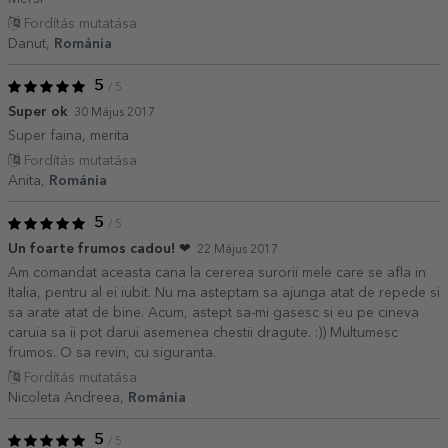
Fordítás mutatása
Danut,
Románia
5
/ 5
Super ok
30 Május 2017
Super faina, merita
Fordítás mutatása
Anita,
Románia
5
/ 5
Un foarte frumos cadou! ❤
22 Május 2017
Am comandat aceasta cana la cererea surorii mele care se afla in
Italia, pentru al ei iubit. Nu ma asteptam sa ajunga atat de repede si
sa arate atat de bine. Acum, astept sa-mi gasesc si eu pe cineva
caruia sa ii pot darui asemenea chestii dragute. :)) Multumesc
frumos. O sa revin, cu siguranta.
Fordítás mutatása
Nicoleta Andreea,
Románia
5
/ 5