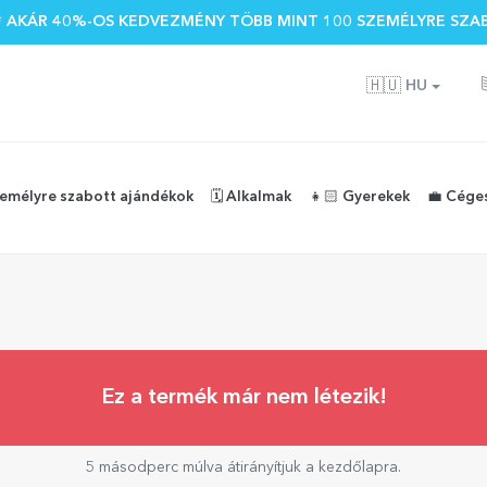
 🌴 AKÁR 40%-OS KEDVEZMÉNY TÖBB MINT 100 SZEMÉLYRE SZA
🇭🇺
HU
zemélyre szabott ajándékok
🗓️ Alkalmak
👧🏻 Gyerekek
💼 Cége
Ez a termék már nem létezik!
5 másodperc múlva átirányítjuk a kezdőlapra.