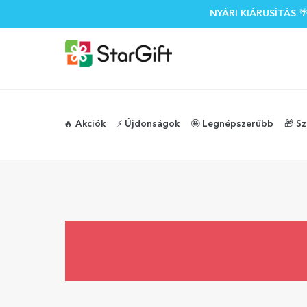
NYÁRI KIÁRUSÍTÁS
🔥 Akciók
⚡️ Újdonságok
🤩 Legnépszerűbb
🎁 S