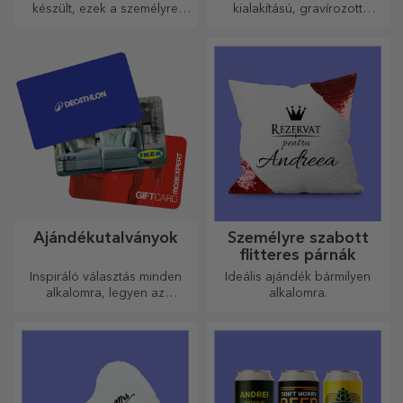
készült, ezek a személyre
kialakítású, gravírozott
szabott karkötők mind neki,
vágódeszkák tökéletesek a
mind neki alkalmasak.
konyhában elkészített
legfinomabb ételekhez.
Ajándékutalványok
Személyre szabott
flitteres párnák
Inspiráló választás minden
Ideális ajándék bármilyen
alkalomra, legyen az
alkalomra.
születésnap, ünnepnap vagy
más különleges pillanat.