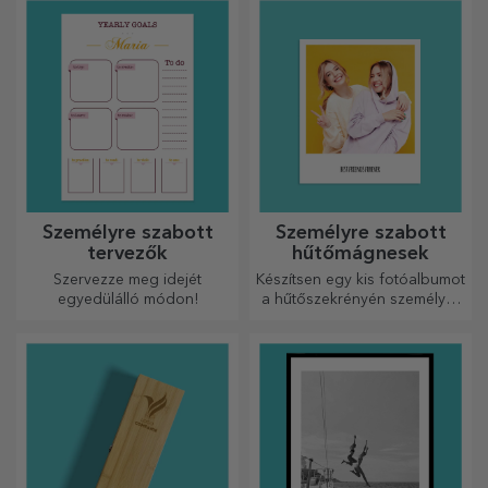
modellt, és adj nekik egy
legkülönlegesebb órája lesz!
édes, személyre szabott
ajándékot!
Személyre szabott
Személyre szabott
tervezők
hűtőmágnesek
Szervezze meg idejét
Készítsen egy kis fotóalbumot
egyedülálló módon!
a hűtőszekrényén személyre
szabott mágnesekkel!