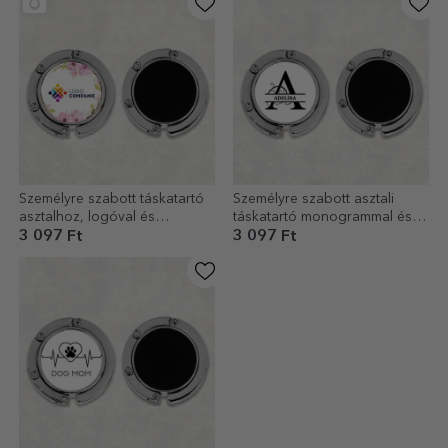
Személyre szabott táskatartó
Személyre szabott asztali
asztalhoz, logóval és
táskatartó monogrammal és
virágmintával
névvel
3 097 Ft
3 097 Ft