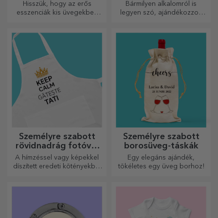
Hisszük, hogy az erős
Bármilyen alkalomról is
esszenciák kis üvegekben
legyen szó, ajándékozzon
vannak. Mit szólna egy
emlékezetes élményt –
személyre szabott
felejthetetlen emlékeket,
zsebpalackhoz?
adrenalin- vagy relaxációs
élményeket.
Személyre szabott
Személyre szabott
rövidnadrág fotóval
borosüveg-táskák
vagy hímzéssel
A hímzéssel vagy képekkel
Egy elegáns ajándék,
díszített eredeti kötényekből
tökéletes egy üveg borhoz!
álló vonzó kollekció tökéletes
ajándék a főzés
szerelmeseinek.