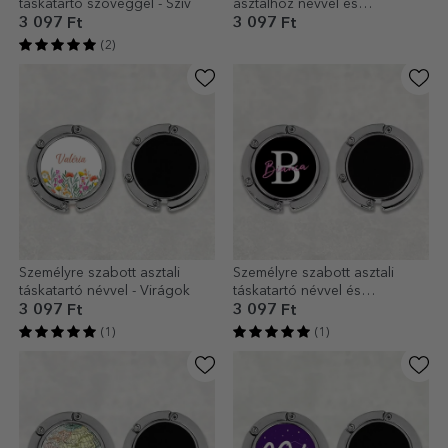
táskatartó szöveggel - Szív
asztalhoz névvel és
kezdőbetűvel - Virágos
3 097 Ft
3 097 Ft
(2)
Személyre szabott asztali
Személyre szabott asztali
táskatartó névvel - Virágok
táskatartó névvel és
kezdőbetűvel
3 097 Ft
3 097 Ft
(1)
(1)