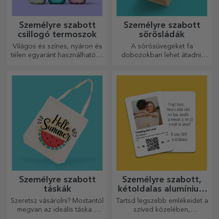
Személyre szabott
Személyre szabott
csillogó termoszok
sörösládák
Világos és színes, nyáron és
A sörösüvegeket fa
télen egyaránt használható, a
dobozokban lehet átadni,
termoszok könnyen
amelyekre a címzett nevét és
személyre szabhatók és
egy személyre szóló üzenetet
bárhová magaddal viheted
lehet gravírozni.
őket!
Személyre szabott
Személyre szabott,
táskák
kétoldalas alumínium
kártyák
Szeretsz vásárolni? Mostantól
Tartsd legszebb emlékeidet a
megvan az ideális táska a
szíved közelében,
kisebb vásárlásokhoz, tágas
szeretteiddel együtt.