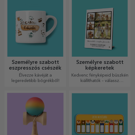
finomságúak lesznek!
Személyre szabott
Személyre szabott
eszpresszós csészék
képkeretek
Élvezze kávéját a
Kedvenc fényképeid büszkén
legeredetibb bögrékből!
kiállíthatók – válassz
személyre szabott
képkereteket!