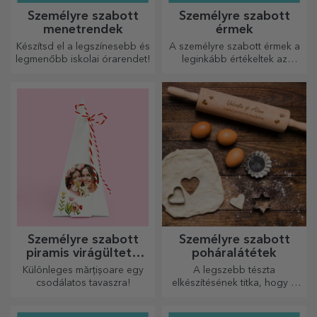
Személyre szabott
Személyre szabott
menetrendek
érmek
Készítsd el a legszínesebb és
A személyre szabott érmek a
legmenőbb iskolai órarendet!
leginkább értékeltek az
elvégzett munkáért.
Személyre szabhatja őket, és
elismerheti az érdemeiket!
Személyre szabott
Személyre szabott
piramis virágültető
poháralátétek
készletek
Különleges mărțișoare egy
A legszebb tészta
csodálatos tavaszra!
elkészítésének titka, hogy a
varázslatos sodrófáinkat
használja. A piték isteni