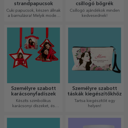
strandpapucsok
csillogó bögrék
Cuki papucsok, készen állnak
Csillogó ajándékok minden
a barnulásra! Melyik modellt
kedvesednek!
választod személyre
szabáshoz?
Személyre szabott
Személyre szabott
karácsonyfadíszek
táskák kiegészítőkhöz
Készíts szimbolikus
Tartsa kiegészítőit egy
karácsonyi díszeket, és
helyen!
ajándékozd meg szeretteidet!