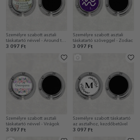
Személyre szabott asztali
Személyre szabott asztali
táskatartó névvel - Around the
táskatartó szöveggel - Zodiac
world
3 097 Ft
3 097 Ft
Személyre szabott asztali
Személyre szabott táskatartó
táskatartó névvel - Virágok
az asztalhoz, kezdőbetűvel
3 097 Ft
3 097 Ft