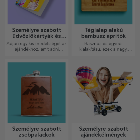
Személyre szabott
Téglalap alakú
üdvözlőkártyák és
bambusz aprítók
képeslapok
Adjon egy kis eredetiséget az
Hasznos és egyedi
ajándékhoz, amit adni
kialakítású, ezek a nagy,
szeretne. Töltse ki az
gravírozott vágódeszkák
ajándékot egy személyre
tökéletesek a konyhában
szabott kártyával vagy
elkészített legfinomabb
üdvözlőkártyával.
ételekhez.
Személyre szabott
Személyre szabott
zsebpalackok
ajándékélmények