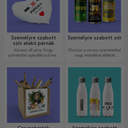
Személyre szabott
Személyre szabott sör
szív alakú párnák
Készen áll arra, hogy
Élvezze a vicces üzenetekkel
szeretettel ajándékozd meg
vagy mintákkal ellátott
legkedvesebb emberednek.
sörösdobozt!