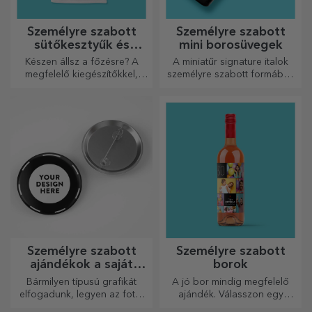
Személyre szabott
Személyre szabott
sütőkesztyűk és
mini borosüvegek
konyhai kiegészítők
Készen állsz a főzésre? A
A miniatűr signature italok
megfelelő kiegészítőkkel,
személyre szabott formában
sütő kesztyűkkel és
egy kis szerelmet és érzelmet
edényfogókkal könnyebbé
csempésznek az életbe.
válik a konyhában végzett
munkád.
Személyre szabott
Személyre szabott
ajándékok a saját
borok
grafikáiddal
Bármilyen típusú grafikát
A jó bor mindig megfelelő
elfogadunk, legyen az fotó,
ajándék. Válasszon egy
szöveg vagy mindkettő. :)
személyre szabottat, és adja