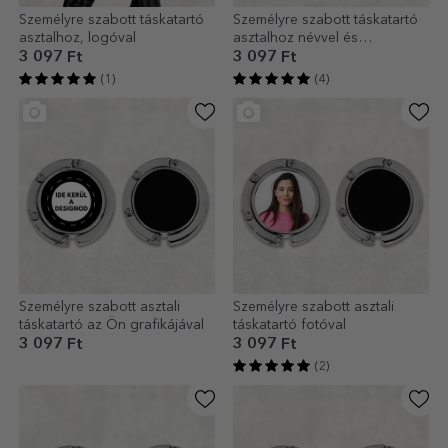
Személyre szabott táskatartó
Személyre szabott táskatartó
asztalhoz, logóval
asztalhoz névvel és
kezdőbetűvel - Arany
3 097 Ft
3 097 Ft
(1)
(4)
Személyre szabott asztali
Személyre szabott asztali
táskatartó az Ön grafikájával
táskatartó fotóval
3 097 Ft
3 097 Ft
(2)