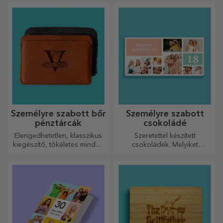
Most már megkaphatja a
át a címzett nevével ellátva.
kívánt ajándékot!
Személyre szabott bőr
Személyre szabott
pénztárcák
csokoládé
Elengedhetetlen, klasszikus
Szeretettel készített
kiegészítő, tökéletes minden
csokoládék. Melyiket
férfi számára!
választja?