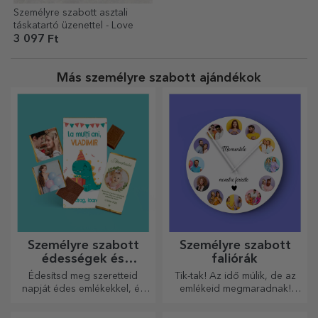
Személyre szabott asztali
táskatartó üzenettel - Love
3 097 Ft
Más személyre szabott ajándékok
Személyre szabott
Személyre szabott
édességek és
faliórák
cukorkák
Édesítsd meg szeretteid
Tik-tak! Az idő múlik, de az
napját édes emlékekkel, és
emlékeid megmaradnak!
tedd még szebbé a napjukat!
Rendezze el pillanatait
Válaszd ki a kedvedre való
néhány képen, és a