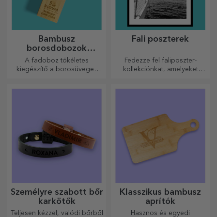
Bambusz
Fali poszterek
borosdobozok
kiegészítőkkel
A fadoboz tökéletes
Fedezze fel faliposzter-
kiegészítő a borosüvegek
kollekciónkat, amelyeket
elegáns bemutatásához.
professzionális
nyomtatásúak, hogy
bármilyen teret átalakítsanak.
Modern dizájn, élénk színek
és prémium minőség –
tökéletesek ahhoz, hogy
személyiséget adjanak
otthonának, irodájának vagy
stúdiójának.
Személyre szabott bőr
Klasszikus bambusz
karkötők
aprítók
Teljesen kézzel, valódi bőrből
Hasznos és egyedi