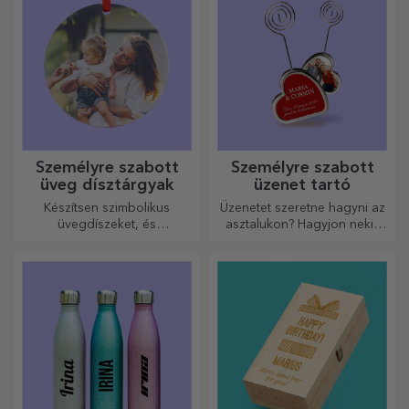
Személyre szabott
Személyre szabott
üveg dísztárgyak
üzenet tartó
Készítsen szimbolikus
Üzenetet szeretne hagyni az
üvegdíszeket, és
asztalukon? Hagyjon nekik
ajándékozza meg szeretteit
egy kedves emléket egy
eredeti és egyedi
személyre szabott üzenet
ajándékokkal!
tartóval.