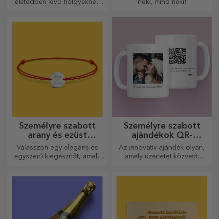
életedben lévő hölgyeknek
neki, mind neki!
és fiatal hölgyeknek.
Személyre szabott
Személyre szabott
arany és ezüst
ajándékok QR-
karkötők
kódokkal
Válasszon egy elegáns és
Az innovatív ajándék olyan,
egyszerű kiegészítőt, amely
amely üzenetet közvetít.
szerinted legjobban tükrözi
Válasszon olyanokat, amelyek
annak a személynek a
QR-kóddal és hozzáadott
személyiségét, aki viselni
linkkel rendelkeznek, hogy a
fogja.
legegyedibb reakciókat
váltsa ki!