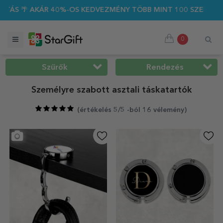
-OS KEDVEZMÉNY TÖBB MINT 100 SZEMÉLYRE SZABOTT AJÁNDÉ
0
Szűrők
Rendezés
Személyre szabott asztali táskatartók
(
értékelés 5/5 -ból 16 vélemény
)