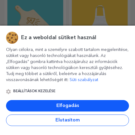
Ez a weboldal sütiket használ
Olyan célokra, mint a személyre szabott tartalom megjelenítése,
sütiket vagy hasonló technológiákat használunk. Az
Személyre szabott
Gyerekeknek készült,
„Elfogadás” gombra kattintva hozzájárulsz az információk
motorok
személyre szabott
sütiken vagy hasonló technológiákon keresztüli gyűjtéséhez.
rövidnadrágok
Hasznos és egyedi
A kis szakácsok finom
Tudj meg többet a sütikről, beleértve a hozzájárulás
kialakítású, gravírozott
ételeket főznek! Válasszon
visszavonásának lehetőségét itt:
Süti szabályzat
vágódeszkák tökéletesek a
egy neki megfelelő kötényt,
konyhában elkészített
és álljon mellé a konyhában!
BEÁLLÍTÁSOK KEZELÉSE
legfinomabb ételekhez.
Elfogadás
Elutasítom