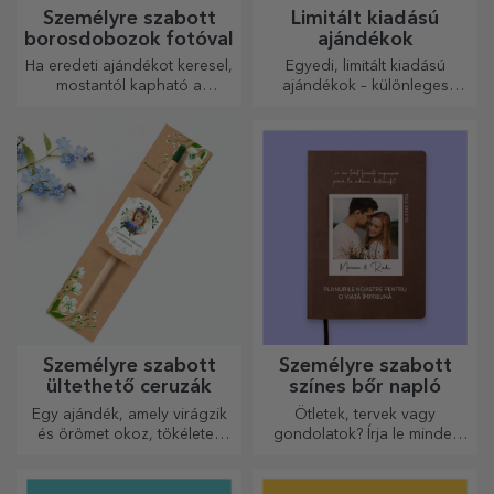
Személyre szabott
Limitált kiadású
borosdobozok fotóval
ajándékok
Ha eredeti ajándékot keresel,
Egyedi, limitált kiadású
mostantól kapható a
ajándékok – különleges
fotókkal/üzenettel ellátott
meglepetések felejthetetlen
borosdoboz, amely kiváló
pillanatokhoz
ajándéknak bizonyul!
Személyre szabott
Személyre szabott
ültethető ceruzák
színes bőr napló
Egy ajándék, amely virágzik
Ötletek, tervek vagy
és örömet okoz, tökéletes
gondolatok? Írja le mindet
március 1-jére és 8-ára
egy személyre szabott
naplóba, és őrizze meg
minden emlékét.