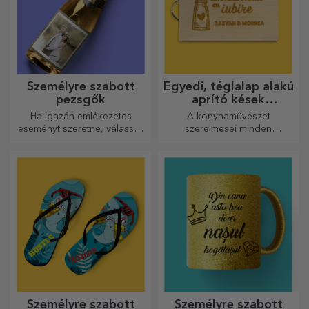
Személyre szabott
Egyedi, téglalap alakú
pezsgők
aprító kések
fogantyúval
Ha igazán emlékezetes
A konyhaművészet
eseményt szeretne, válassza
szerelmesei minden
a pezsgő címkéjének
dicséretet megérdemelnek,
személyre szabását, és
ezért az ízletes ételek a
élvezze a pillanatot a
legkreatívabb aprítókkal
legteljesebb mértékben!
készülnek. Válassza ki a
megfelelőt!
Személyre szabott
Személyre szabott