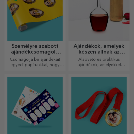
Személyre szabott
Ajándékok, amelyek
ajándékcsomagoló
készen állnak az
papír
átadásra
Csomagolja be ajándékait
Alapvető és praktikus
egyedi papírunkkal, hogy
ajándékok, amelyekkel
még kinyitni sem akarják majd
meglepetést okozhat
őket.
szeretteinek! Válasszon
prémium ajándékokat gyors
szállítással, bármilyen
alkalomra!