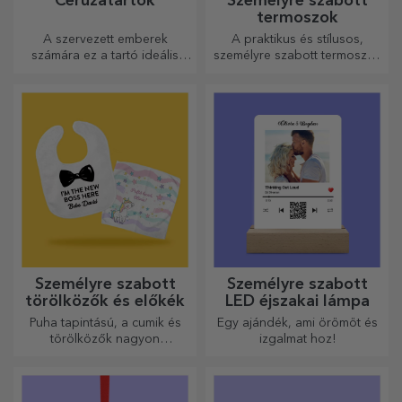
Ceruzatartók
Személyre szabott
termoszok
A szervezett emberek
A praktikus és stílusos,
számára ez a tartó ideális
személyre szabott termoszok
ajándék.
tökéletesek kedvenc italod
élvezéséhez, hidegen nyáron
és melegen télen.
Személyre szabott
Személyre szabott
törölközők és előkék
LED éjszakai lámpa
Puha tapintású, a cumik és
Egy ajándék, ami örömöt és
törölközők nagyon
izgalmat hoz!
hasznosak és tökéletesek,
hogy bárhová magaddal
vihesd őket!