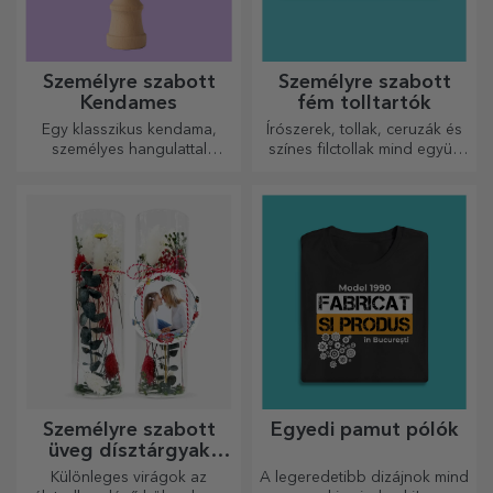
Személyre szabott
Személyre szabott
Kendames
fém tolltartók
Egy klasszikus kendama,
Írószerek, tollak, ceruzák és
személyes hangulattal
színes filctollak mind együtt
újragondolva
tárolhatók a StarGift
személyre szabott
tolltartóiban!
Személyre szabott
Egyedi pamut pólók
üveg dísztárgyak
konzervált virágokkal
Különleges virágok az
A legeredetibb dizájnok mind