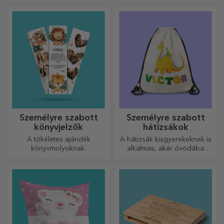
és nagyon elegáns.
Személyre szabott
Személyre szabott
könyvjelzők
hátizsákok
A tökéletes ajándék
A hátizsák kisgyerekeknek is
könyvmolyoknak.
alkalmas, akár óvodába
járnak, akár iskolába
kezdenek. Készítsd el azt,
amelyik a legjobban illik a
kicsidhez!