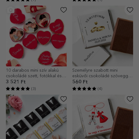
10 darabos mini szív alakú
Személyre szabott mini
csokoládé szett, fotókkal és
esküvői csokoládé szöveggel
szöveggel személyre szabva –
- Köszönöm
3 521 Ft
560 Ft
Rejtett üzenet
(3)
(4)