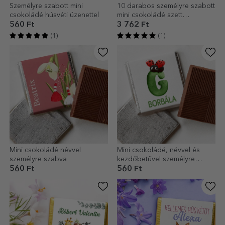
Személyre szabott mini
10 darabos személyre szabott
csokoládé húsvéti üzenettel
mini csokoládé szett
születésnapokra
560 Ft
3 762 Ft
(1)
(1)
Mini csokoládé névvel
Mini csokoládé, névvel és
személyre szabva
kezdőbetűvel személyre
szabva – Ladybird
560 Ft
560 Ft