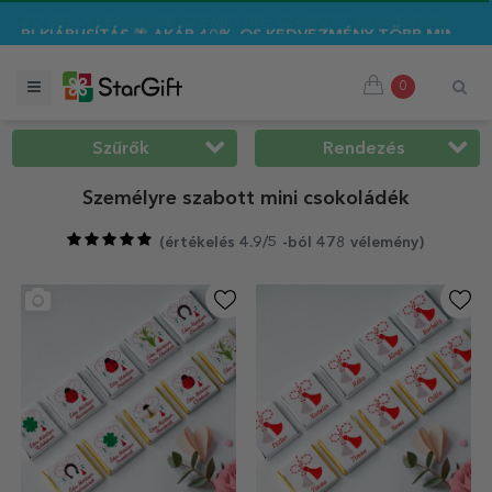
0%-OS KEDVEZMÉNY TÖBB MINT 100 SZEMÉLYRE SZABOTT AJÁND
0
Szűrők
Rendezés
Személyre szabott mini csokoládék
(
értékelés 4.9/5 -ból 478 vélemény
)