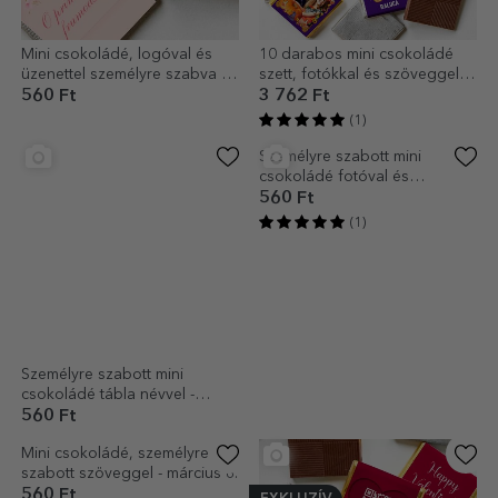
Mini csokoládé, logóval és
10 darabos mini csokoládé
üzenettel személyre szabva –
szett, fotókkal és szöveggel
Tavasz
személyre szabva – Halloween
560 Ft
3 762 Ft
(1)
Személyre szabott mini
Személyre szabott mini
csokoládé tábla névvel -
csokoládé fotóval és
Nyuszi
üzenettel - Tulipánok
560 Ft
560 Ft
(1)