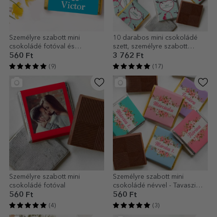
Személyre szabott mini
10 darabos mini csokoládé
csokoládé fotóval és
szett, személyre szabott
szöveggel - keresztelői
felirattal – Tavasz
560 Ft
3 762 Ft
ajándék
(9)
(17)
Személyre szabott mini
Személyre szabott mini
csokoládé fotóval
csokoládé névvel - Tavaszi
virágok
560 Ft
560 Ft
(4)
(3)