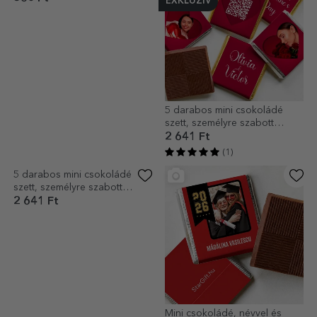
EXKLUZÍV
Mini csokoládé, személyre
5 darabos mini csokoládé
szabott szöveggel - március 8.
szett, személyre szabott
fotókkal, QR-kóddal és
560 Ft
2 641 Ft
szöveggel - Love
(1)