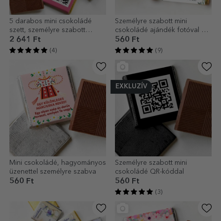
5 darabos mini csokoládé
Személyre szabott mini
szett, személyre szabott
csokoládé ajándék fotóval és
fotókkal, QR-kóddal és
szöveggel - Elegance
2 641 Ft
560 Ft
szöveggel – Valaki különleg
(4)
(9)
EXKLUZÍV
Mini csokoládé, hagyományos
Személyre szabott mini
üzenettel személyre szabva
csokoládé QR-kóddal
560 Ft
560 Ft
(3)