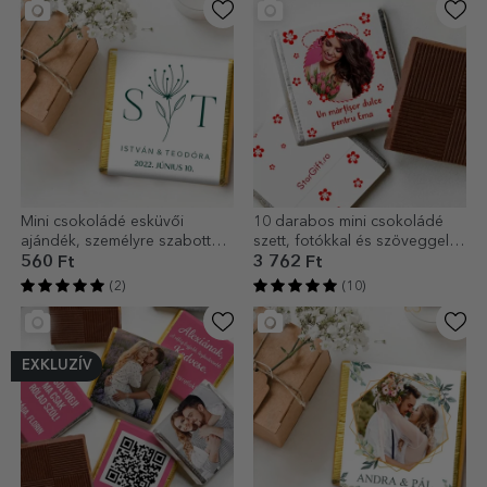
Mini csokoládé esküvői
10 darabos mini csokoládé
ajándék, személyre szabott
szett, fotókkal és szöveggel
szöveggel - Elegáns
személyre szabva
560 Ft
3 762 Ft
(2)
(10)
EXKLUZÍV