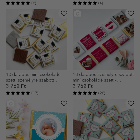
(6)
(4)
10 darabos mini csokoládé
10 darabos személyre szabott
szett, személyre szabott
mini csokoládé szett –
szöveggel a diplomások
Szeretlek!
3 762 Ft
3 762 Ft
számára
(17)
(28)