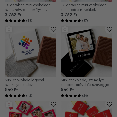
10 darabos mini csokoládé
10 darabos mini csokoládé
szett, névvel személyre
szett, édes nevekkel
szabva
személyre szabva
3 762 Ft
3 762 Ft
(43)
(37)
Mini csokoládé logóval
Mini csokoládé, személyre
személyre szabva
szabott fotóval és szöveggel
560 Ft
560 Ft
(12)
(26)