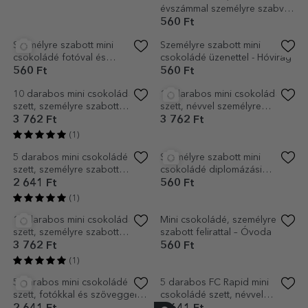
5 darabos mini csokoládé
Mini csokoládé, névvel és
szett, személyre szabott
évszámmal személyre szabva
üzenettel - húsvéti nyuszik
diplomásoknak
2 641 Ft
560 Ft
Személyre szabott mini
Személyre szabott mini
csokoládé fotóval és
csokoládé üzenettel - Hóvirág
üzenettel, lóhere alakú
560 Ft
560 Ft