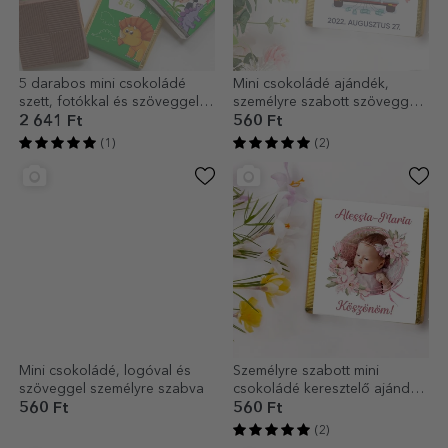
5 darabos mini csokoládé
Mini csokoládé ajándék,
szett, fotókkal és szöveggel
személyre szabott szöveggel -
személyre szabva –
Just married (Friss házasok)
2 641 Ft
560 Ft
Dinosaurusok
(1)
(2)
Mini csokoládé, logóval és
Személyre szabott mini
szöveggel személyre szabva
csokoládé keresztelő ajándék
fotóval és szöveggel -
560 Ft
560 Ft
Rózsaszín
(2)