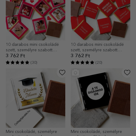
10 darabos mini csokoládé
10 darabos mini csokoládé
szett, személyre szabott
szett, személyre szabott
fotóval
felirattal
3 762 Ft
3 762 Ft
(30)
(20)
Mini csokoládé, személyre
Mini csokoládé, személyre