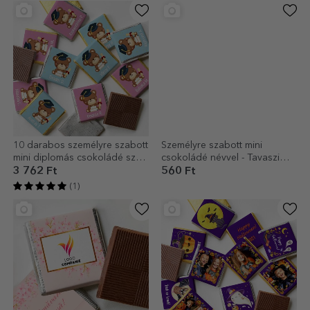
10 darabos személyre szabott
Személyre szabott mini
mini diplomás csokoládé szett
csokoládé névvel - Tavaszi
- Maci
virágok
3 762 Ft
560 Ft
(1)