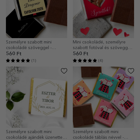
Személyre szabott mini
Mini csokoládé, személyre
csokoládé szöveggel -
szabott fotóval és szöveggel -
Érettségi
Szív
560 Ft
560 Ft
(1)
(4)
Személyre szabott mini
Személyre szabott mini
csokoládé ajándék üzenettel -
csokoládé táblás névvel -