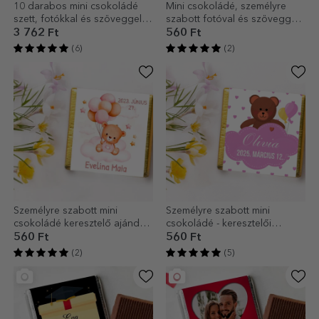
10 darabos mini csokoládé
Mini csokoládé, személyre
szett, fotókkal és szöveggel
szabott fotóval és szöveggel -
személyre szabva – Boldog
Boldog húsvétot!
3 762 Ft
560 Ft
születésnapot!
(6)
(2)
Személyre szabott mini
Személyre szabott mini
csokoládé keresztelő ajándék
csokoládé - keresztelői
szöveggel - Teddy mackók
ajándék
560 Ft
560 Ft
(2)
(5)