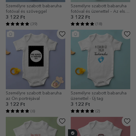
Személyre szabott babaruha
Személyre szabott babaruha
fotóval és szöveggel
fotóval és üzenettel – Az első
húsvétom
3 122 Ft
3 122 Ft
(39)
(18)
Személyre szabott babaruha
Személyre szabott babaruha
az Ön portréjával
üzenettel - Új tag
3 122 Ft
3 122 Ft
(6)
(2)