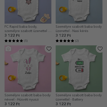
FC Rapid baba body,
Személyre szabott baba body
személyre szabott üzenettel –
üzenettel - Nasi kérés
Rapidista már kisgyerekkortól
3 122 Ft
3 122 Ft
(5)
(2)
Személyre szabott baba body
Személyre szabott baba body
névvel - Húsvéti nyuszi
üzenettel - Battery
3 122 Ft
3 122 Ft