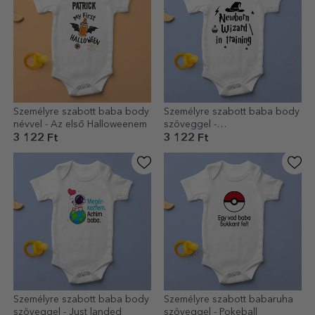
Személyre szabott baba body
Személyre szabott baba body
névvel - Az első Halloweenem
szöveggel -
Varázsló/boszorkány
3 122 Ft
3 122 Ft
Személyre szabott baba body
Személyre szabott babaruha
szöveggel - Just landed
szöveggel - Pokeball