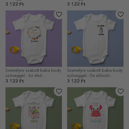
3 122 Ft
3 122 Ft
Személyre szabott baba body
Személyre szabott baba body
szöveggel - Az első
szöveggel - De először...
Halloweenem
3 122 Ft
3 122 Ft