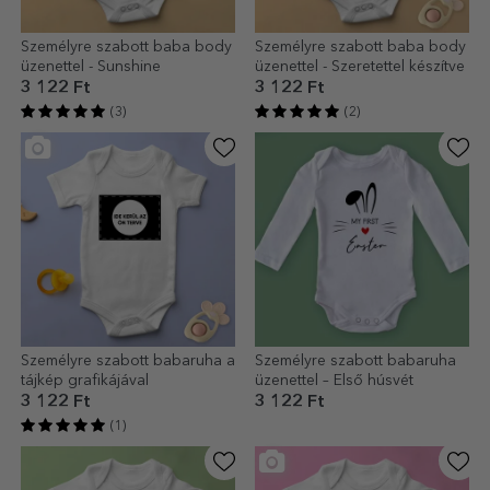
Személyre szabott baba body
Személyre szabott baba body
üzenettel - Sunshine
üzenettel - Szeretettel készítve
3 122 Ft
3 122 Ft
(3)
(2)
Személyre szabott babaruha a
Személyre szabott babaruha
tájkép grafikájával
üzenettel – Első húsvét
3 122 Ft
3 122 Ft
(1)