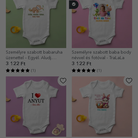
Személyre szabott babaruha
Személyre szabott baba body
üzenettel – Egyél. Aludj.
névvel és fotóval - TraLaLa
Ismételd.
3 122 Ft
3 122 Ft
(1)
(1)