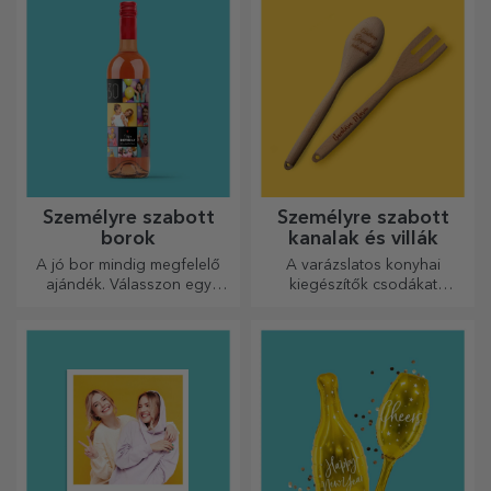
Ajándékozzon szeretteinek a
Mert a babák is megérdemlik,
legkedvesebb pillanatokat
hogy divatosak legyenek!
személyre szabott, szív alakú
fülű bögrékkel.
Személyre szabott
Személyre szabott
rövidnadrág fotókkal
poszterek akasztókkal
Igen, igen... a szoknyákra is
Azonnali megoldás otthonod
lehetnek képek! Vonzó
díszítésére vagy különleges
kollekció eredeti
ajándék szeretteidnek!
szoknyákból.