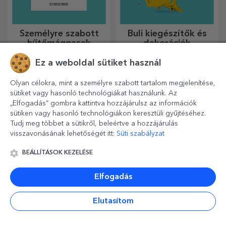
Ez a weboldal sütiket használ
Személyre szabott
Személyre szabott
borok
kanalak és villák
Olyan célokra, mint a személyre szabott tartalom megjelenítése,
sütiket vagy hasonló technológiákat használunk. Az
A jó bor mindig megfelelő
A varázslatos konyhai
ajándék. Válasszon egy
kiegészítők csodákat
„Elfogadás” gombra kattintva hozzájárulsz az információk
személyre szabottat, és adja
művelnek! A villák és kanalak
sütiken vagy hasonló technológiákon keresztüli gyűjtéséhez.
át a címzett nevével ellátva.
remek csapatot alkotnak a
Tudj meg többet a sütikről, beleértve a hozzájárulás
legkifinomultabb receptek
visszavonásának lehetőségét itt:
Süti szabályzat
elkészítéséhez.
BEÁLLÍTÁSOK KEZELÉSE
Elfogadás
Elutasítom