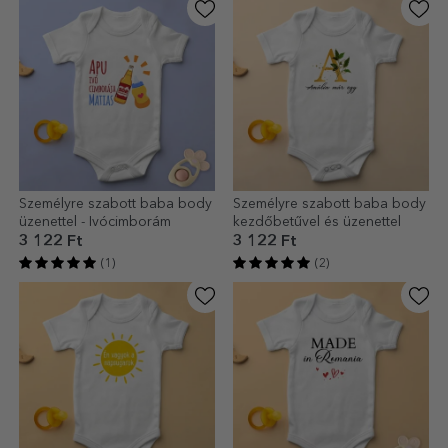
Személyre szabott baba body
Személyre szabott baba body
üzenettel - Ivócimborám
kezdőbetűvel és üzenettel
3 122 Ft
3 122 Ft
(1)
(2)