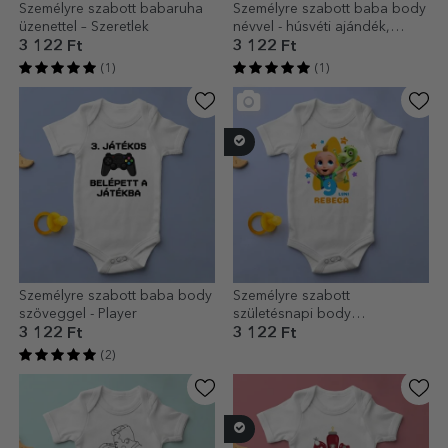
Személyre szabott babaruha
Személyre szabott baba body
üzenettel – Szeretlek
névvel - húsvéti ajándék,
kislány
3 122 Ft
3 122 Ft
(1)
(1)
Személyre szabott baba body
Személyre szabott
szöveggel - Player
születésnapi body
gyerekeknek, életkorral és
3 122 Ft
3 122 Ft
névvel - TraLaLa
(2)