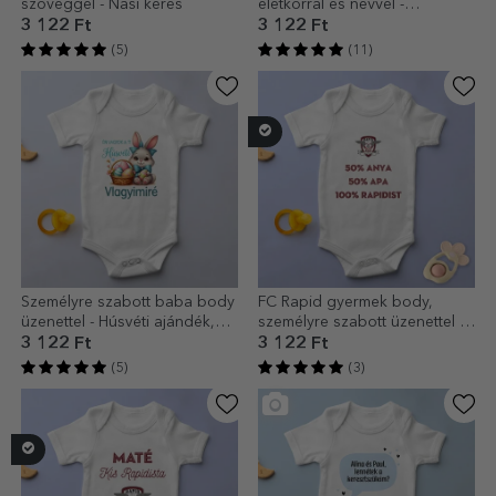
szöveggel - Nasi kérés
életkorral és névvel -
Születésnap
3 122 Ft
3 122 Ft
(5)
(11)
Személyre szabott baba body
FC Rapid gyermek body,
üzenettel - Húsvéti ajándék,
személyre szabott üzenettel –
kisfiú
100% Rapidista
3 122 Ft
3 122 Ft
(5)
(3)