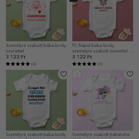
Személyre szabott baba body
FC Rapid baba body,
üzenettel
személyre szabott üzenettel –
A meccset apával nézem
3 122 Ft
3 122 Ft
(6)
(6)
Személyre szabott baba body
Személyre szabott babaruha