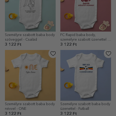
Személyre szabott baba body
FC Rapid baba body,
szöveggel - Család
személyre szabott üzenettel –
Rapid szurkolóként született
3 122 Ft
3 122 Ft
Személyre szabott baba body
Személyre szabott baba body
névvel - ONE
üzenettel - Futball
3 122 Ft
3 122 Ft