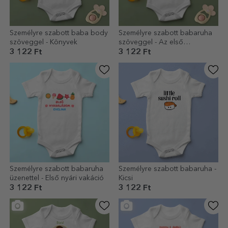
Személyre szabott baba body
Személyre szabott babaruha
szöveggel - Könyvek
szöveggel - Az első
nyaralásom
3 122 Ft
3 122 Ft
Személyre szabott babaruha
Személyre szabott babaruha -
üzenettel - Első nyári vakáció
Kicsi
3 122 Ft
3 122 Ft