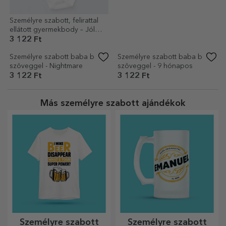
3 122 Ft
3 122 Ft
Személyre szabott, felirattal
Személyre szabott baba body
ellátott gyermekbody – Jól
üzenettel - Halloween
nézek ki a koromhoz képest
3 122 Ft
3 122 Ft