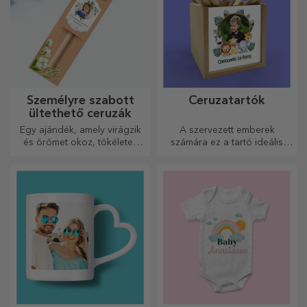
tisztíthatók és tárolhatók, és
fotóddal, ez lehet a
személyes hangulatot
kedvenced!
kölcsönöznek a konyhának.
Személyre szabott
Személyre szabott
dekoratív párnák
szív alakú párnák
Ajándék otthonra,
Készen áll arra, hogy
dekorációként vagy öleléshez
szeretettel ajándékozd meg
– a személyre szabott párnák
legkedvesebb emberednek.
minden alkalomra
tökéletesek.