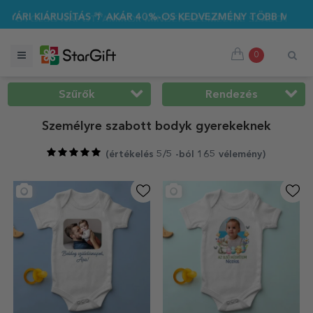
AKÁR 40%-OS KEDVEZMÉNY TÖBB MINT 100 SZEMÉLYRE SZABOTT
0
Szűrők
Rendezés
Személyre szabott bodyk gyerekeknek
(
értékelés 5/5 -ból 165 vélemény
)