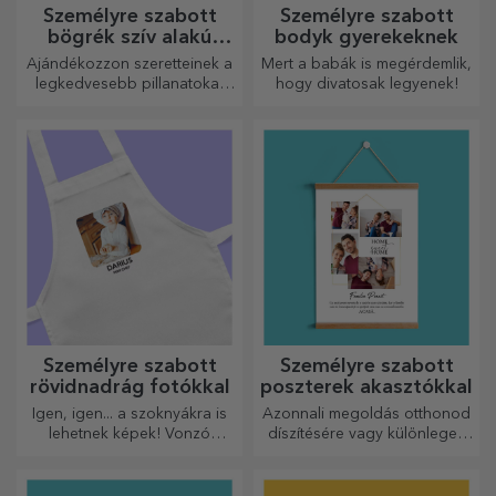
Személyre szabott
Ceruzatartók
ültethető ceruzák
Egy ajándék, amely virágzik
A szervezett emberek
és örömet okoz, tökéletes
számára ez a tartó ideális
március 1-jére és 8-ára
ajándék.
Személyre szabott
Személyre szabott
bögrék szív alakú
bodyk gyerekeknek
fogantyúval