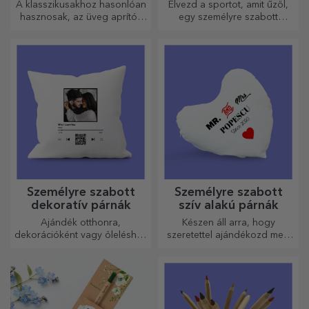
Személyre szabott
Egyedi festmények -
matricák, öntapadó
négyzet alakú
címkék
formátum
Színesítsd és személyre
Ajándékozzon szeretteinek a
szabhatod a
legszebb emlékeket.
jegyzetfüzeteidet és
naplóidat.
Személyre szabott
Személyre szabott
üvegvágók
sport pólók
A klasszikusakhoz hasonlóan
Élvezd a sportot, amit űzöl,
hasznosak, az üveg aprítók
egy személyre szabott
egyedi kialakításúak, könnyen
pólóval, a neveddel vagy