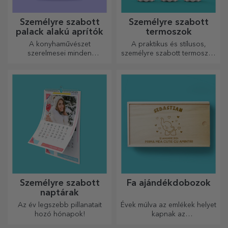
Személyre szabott
Limitált kiadású
LED éjszakai lámpa
ajándékok
Egy ajándék, ami örömöt és
Egyedi, limitált kiadású
izgalmat hoz!
ajándékok – különleges
meglepetések felejthetetlen
pillanatokhoz
Személyre szabott
Személyre szabott