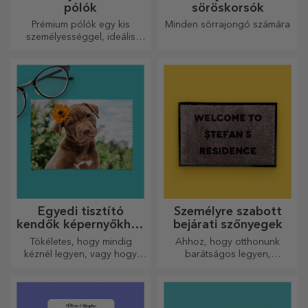
Személyre szabott baba body
Személyre szabott baba body
szöveggel - Nightmare
szöveggel - 9 hónapos
3 122 Ft
3 122 Ft
Más személyre szabott ajándékok
Személyre szabott
Személyre szabott
pólók
söröskorsók
Prémium pólók egy kis
Minden sörrajongó számára
személyességgel, ideális