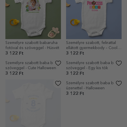
Személyre szabott babaruha
Személyre szabott, felirattal
fotóval és szöveggel - Húsvét
ellátott gyermekbody – Cool
baby
3 122 Ft
3 122 Ft
Személyre szabott baba body
Személyre szabott baba body
szöveggel - Cute Halloween
szöveggel - Egy kis tök