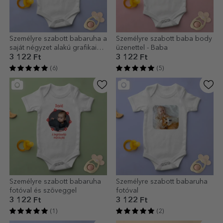
Személyre szabott babaruha a
Személyre szabott baba body
saját négyzet alakú grafikai
üzenettel - Baba
tervezéseddel
3 122 Ft
3 122 Ft
(6)
(5)
Személyre szabott babaruha
Személyre szabott babaruha
fotóval és szöveggel
fotóval
3 122 Ft
3 122 Ft
(1)
(2)