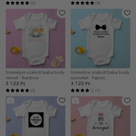
(2)
(3)
Személyre szabott baba body
Személyre szabott baba body
névvel - Rainbow
üzenettel - Papion
3 122 Ft
3 122 Ft
(3)
(1)