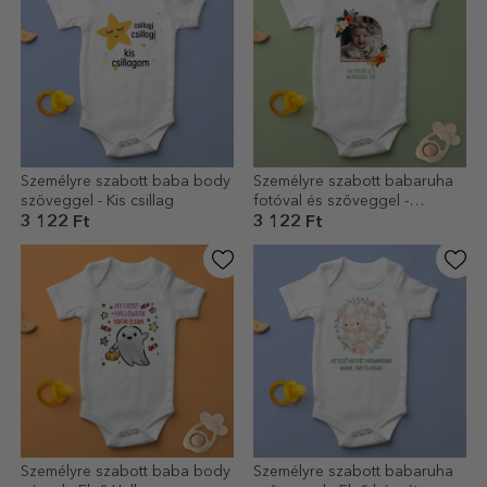
Személyre szabott baba body
Személyre szabott babaruha
szöveggel - Kis csillag
fotóval és szöveggel -
Virágok
3 122 Ft
3 122 Ft
Személyre szabott baba body
Személyre szabott babaruha