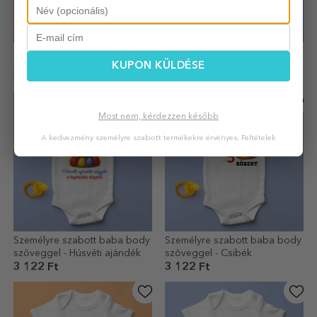
Személyre szabott baba body
Személyre szabott babaruha
névvel - Baby Boo
szöveggel - Nyuszifülek
KUPON KÜLDÉSE
3 122 Ft
3 122 Ft
Most nem, kérdezzen később
A kedvezmény személyre szabott termékekre érvényes.
Feltételek
Személyre szabott baba body
Személyre szabott baba body
szöveggel - Húsvéti ajándék
szöveggel - Csibék
3 122 Ft
3 122 Ft