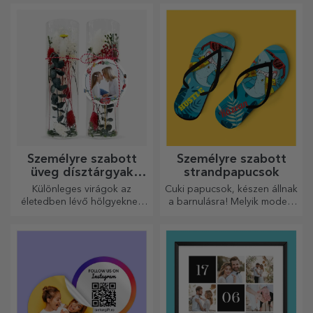
palack alakú aprítók
termoszok
A konyhaművészet
A praktikus és stílusos,
szerelmesei minden
személyre szabott termoszok
dicséretet megérdemelnek. A
tökéletesek kedvenc italod
palack alakú aprítók
élvezéséhez, hidegen nyáron
tökéletesek a kész ételek
és melegen télen.
tálalásához.
Személyre szabott
Fa ajándékdobozok
naptárak
Az év legszebb pillanatait
Évek múlva az emlékek helyet
hozó hónapok!
kapnak az
ajándékdobozokban.
Személyre szabhatod őket a
legeredetibb üzenettel.