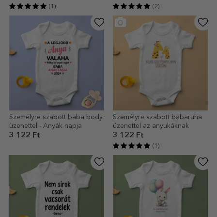
(1)
(2)
Személyre szabott baba body
Személyre szabott babaruha
üzenettel - Anyák napja
üzenettel az anyukáknak
3 122 Ft
3 122 Ft
(1)