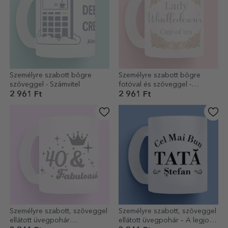
Személyre szabott bögre
Személyre szabott bögre
szöveggel - Számvitel
fotóval és szöveggel -
Bridgerton Aesthetic
2 961 Ft
2 961 Ft
Személyre szabott, szöveggel
Személyre szabott, szöveggel
ellátott üvegpohár
ellátott üvegpohár – A legjobb