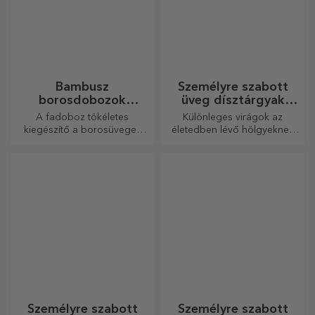
Egyedi kerek
Személyre szabott
aprítógépek
szív alakú párnák
A konyhaművészet
Készen áll arra, hogy
szerelmesei minden
szeretettel ajándékozd meg
dicséretet megérdemelnek,
legkedvesebb emberednek.
ezért az ízletes ételek a
legkreatívabb aprítókkal
készülnek. Válassza ki a
megfelelőt!