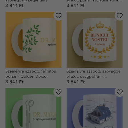
szöveggel - Legendary
ellátott pohár születésnapra –
Level Unlocked
3 841 Ft
3 841 Ft
Személyre szabott, feliratos
Személyre szabott, szöveggel
pohár – Golden Doctor
ellátott üvegpohár –
Nagyapánk
3 841 Ft
3 841 Ft