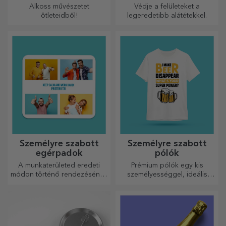
Személyre szabott
Személyre szabott
zsebpalackok
palack alakú aprítók
Hisszük, hogy az erős
A konyhaművészet
esszenciák kis üvegekben
szerelmesei minden
vannak. Mit szólna egy
dicséretet megérdemelnek. A
személyre szabott
palack alakú aprítók
zsebpalackhoz?
tökéletesek a kész ételek
tálalásához.
Személyre szabott
Személyre szabott
borosdobozok fotóval
kanalak és villák
Ha eredeti ajándékot keresel,
A varázslatos konyhai
mostantól kapható a
kiegészítők csodákat
fotókkal/üzenettel ellátott
művelnek! A villák és kanalak
borosdoboz, amely kiváló
remek csapatot alkotnak a
ajándéknak bizonyul!
legkifinomultabb receptek