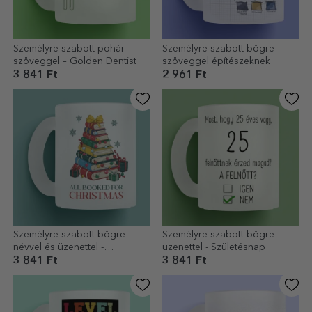
Személyre szabott pohár
Személyre szabott bögre
szöveggel – Golden Dentist
szöveggel építészeknek
3 841 Ft
2 961 Ft
Személyre szabott bögre
Személyre szabott bögre
névvel és üzenettel -
üzenettel - Születésnap
Karácsony
3 841 Ft
3 841 Ft