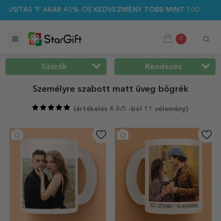
0%-OS KEDVEZMÉNY TÖBB MINT 100 SZEMÉLYRE SZABOTT AJÁN
0
Szűrők
Rendezés
Személyre szabott matt üveg bögrék
(
értékelés 4.9/5 -ból 11 vélemény
)