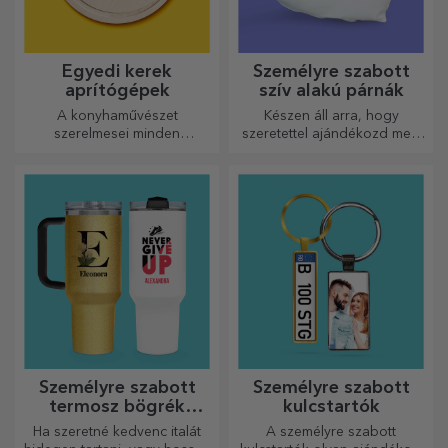
Vászonfestmények
Személyre szabott
napló
A legszebb emlékeket őrizzük
Ötletek, tervek vagy
meg! Válasszon egy
gondolatok? Írja le mindet
ajándékot, amely érzelmeket
egy személyre szabott
kelt!
naplóba, és őrizze meg
minden emlékét.
Személyre szabott
Személyre szabott
mini borosüvegek
csokoládé