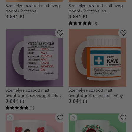
Személyre szabott matt üveg
Személyre szabott matt üveg
bögrék 2 fotóval
bögrék 2 fotóval és
szöveggel
3 841 Ft
3 841 Ft
(3)
Személyre szabott matt
Személyre szabott matt
üvegbögrék szöveggel - Heti
üvegbögrék üzenettel - Vény
ütemterv
3 841 Ft
3 841 Ft
(1)