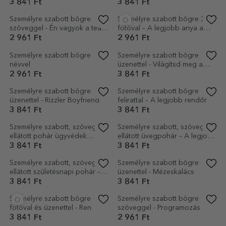
születésnapra – Fabuloasa
apa
3 841 Ft
3 841 Ft
Személyre szabott bögre
Személyre szabott bögre 2
szöveggel - Én vagyok a tea,
fotóval – A legjobb anya a
amit inni fogsz
világon!
2 961 Ft
2 961 Ft