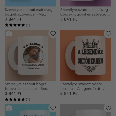
Személyre szabott matt üveg
Személyre szabott matt üveg
bögrék szöveggel - Matt
bögrék logóval és szöveggel
- Tavaszi virágok
3 841 Ft
3 841 Ft
(1)
Személyre szabott bögre
Személyre szabott bögre
fotóval és üzenettel - Best
felirattal – A legendák itt
születnek...
3 841 Ft
3 841 Ft
(1)