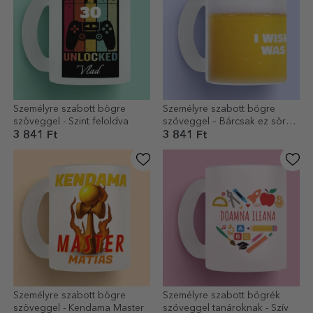
Személyre szabott bögre
Személyre szabott bögre
szöveggel - Szint feloldva
szöveggel – Bárcsak ez sör
lenne
3 841 Ft
3 841 Ft
Személyre szabott bögre
Személyre szabott bögrék
szöveggel - Kendama Master
szöveggel tanároknak - Szív