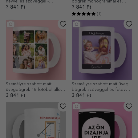
névvel és szöveggel -
bögrék monogrammal és
Vonalrajz Érettségi
névvel - Karácsony
3 841 Ft
3 841 Ft
(1)
Személyre szabott matt
Személyre szabott matt üveg
üvegbögrék 18 fotóból álló
bögrék szöveggel és fotóval -
kollázzsal
My Hero
3 841 Ft
3 841 Ft