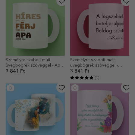
Személyre szabott matt
Személyre szabott matt
üvegbögrék szöveggel - Apa
üvegbögrék szöveggel -
története
Üzenet szeretteinek
3 841 Ft
3 841 Ft
(1)