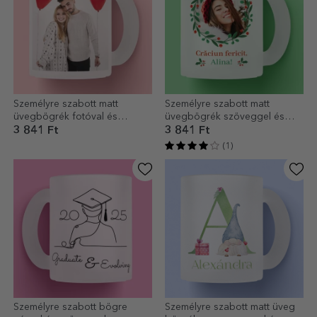
Személyre szabott matt
Személyre szabott matt
üvegbögrék fotóval és
üvegbögrék szöveggel és
szöveggel
fotóval - Boldog karácsonyt!
3 841 Ft
3 841 Ft
(1)
Személyre szabott bögre
Személyre szabott matt üveg