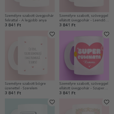
Személyre szabott üvegpohár
Személyre szabott, szöveggel
felirattal – A legjobb anya
ellátott üvegpohár – Leendő
nagymama ÚJ
3 841 Ft
3 841 Ft
Személyre szabott bögre
Személyre szabott, szöveggel
üzenettel - Szerelem
ellátott üvegpohár – Szuper
sógornő
3 841 Ft
3 841 Ft