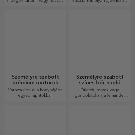
A miniatűr signature italok
Szeretettel készített
személyre szabott formában
csokoládék. Melyiket
egy kis szerelmet és érzelmet
választja?
csempésznek az életbe.
Személyre szabott
Egyedi festmények
ajándékélmények
Bármilyen alkalomról is
A keretezett emlékek
legyen szó, ajándékozzon
eredetiséget adhatnak
emlékezetes élményt –
otthonának, személyre
felejthetetlen emlékeket,
szabhatják festményeit és
adrenalin- vagy relaxációs
megalkothatják saját
élményeket.
történetét!