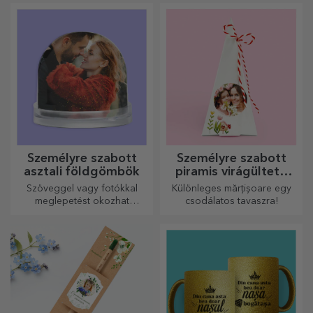
napját édes emlékekkel, és
könyvmolyoknak.
tedd még szebbé a napjukat!
Válaszd ki a kedvedre való
modellt, és adj nekik egy
édes, személyre szabott
ajándékot!
Személyre szabott bőr
Fali poszterek
övek
Válasszon egyedi kiegészítőt
Fedezze fel faliposzter-
ruhájához a kezdőbetűjével
kollekciónkat, amelyeket
vagy nevével! A személyre
professzionális
szabott övek eleganciát és
nyomtatásúak, hogy
stílust kölcsönöznek!
bármilyen teret átalakítsanak.
Modern dizájn, élénk színek
és prémium minőség –
tökéletesek ahhoz, hogy
személyiséget adjanak