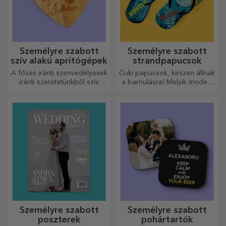
Személyre szabott
Személyre szabott
bögrék szív alakú
rövidnadrág fotókkal
fogantyúval
Ajándékozzon szeretteinek a
Igen, igen... a szoknyákra is
legkedvesebb pillanatokat
lehetnek képek! Vonzó
személyre szabott, szív alakú
kollekció eredeti
fülű bögrékkel.
szoknyákból.