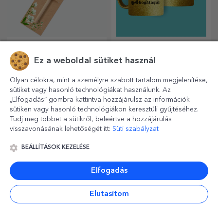
otthonának, irodájának vagy
stúdiójának.
Ez a weboldal sütiket használ
Személyre szabott
Személyre szabott
LED éjszakai lámpa
bodyk gyerekeknek
Olyan célokra, mint a személyre szabott tartalom megjelenítése,
Egy ajándék, ami örömöt és
Mert a babák is megérdemlik,
sütiket vagy hasonló technológiákat használunk. Az
izgalmat hoz!
hogy divatosak legyenek!
„Elfogadás” gombra kattintva hozzájárulsz az információk
sütiken vagy hasonló technológiákon keresztüli gyűjtéséhez.
Tudj meg többet a sütikről, beleértve a hozzájárulás
visszavonásának lehetőségét itt:
Süti szabályzat
BEÁLLÍTÁSOK KEZELÉSE
Elfogadás
Elutasítom
Személyre szabott
Személyre szabott