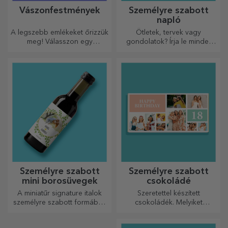
Személyre szabott
Személyre szabott
poszterek
pohártartók
Alkoss művészetet
Védje a felületeket a
ötleteidből!
legeredetibb alátétekkel.
Személyre szabott
Személyre szabott
egérpadok
pólók
A munkaterületed eredeti
Prémium pólók egy kis
módon történő rendezésének
személyességgel, ideális