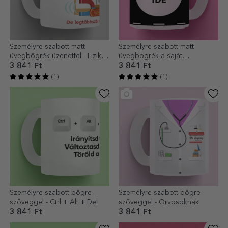
Személyre szabott matt
Személyre szabott matt
üvegbögrék üzenettel - Fizika
üvegbögrék a saját
tanár
tervezéseddel
3 841 Ft
3 841 Ft
(1)
(1)
Személyre szabott bögre
Személyre szabott bögre
szöveggel - Ctrl + Alt + Del
szöveggel - Orvosoknak
3 841 Ft
3 841 Ft