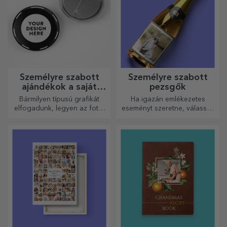
elkészítéséhez.
Személyre szabott
Személyre szabott
szív alakú aprítógépek
strandpapucsok
A főzés iránti szenvedélyesek
Cuki papucsok, készen állnak
iránti szeretetünkből szív
a barnulásra! Melyik modellt
alakú ajándékokat
választod személyre
készítettünk a legügyesebb
szabáshoz?
háziasszonyok számára.