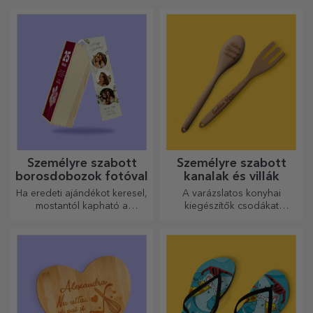
Más személyre szabott ajándékok
Személyre szabott
Ajándékutalványok
lemez tartó
Terítsd meg az asztalt
Inspiráló választás minden
különleges módon
alkalomra, legyen az
tányértartókkal. Személyre
születésnap, ünnepnap vagy
szabhatók üzenettel vagy az
más különleges pillanat.
asztalnál ülők nevével.