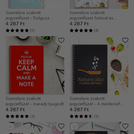
Személyre szabott
Személyre szabott
jegyzetfüzet – Dolgozz
jegyzetfüzet fotóval és
keményen, álmodj nagyot!
szöveggel – Vissza az
4 287 Ft
4 287 Ft
iskolába
(5)
(4)
Személyre szabott
Személyre szabott
jegyzetfüzet – maradj nyugodt
jegyzetfüzet – A mesterséf
titkai
4 287 Ft
4 287 Ft
(3)
(5)