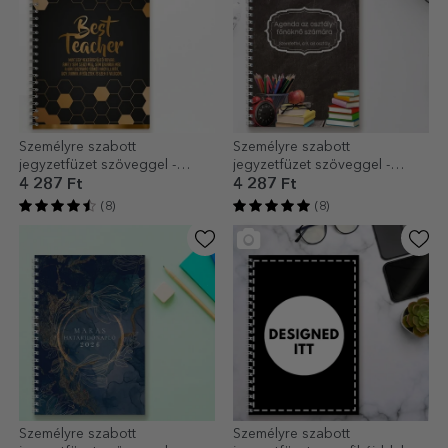
Személyre szabott
Személyre szabott
jegyzetfüzet szöveggel -
jegyzetfüzet szöveggel -
Legjobb tanár
Tanároknak
4 287 Ft
4 287 Ft
(8)
(8)
Személyre szabott
Személyre szabott