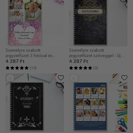
Személyre szabott
Személyre szabott
jegyzetfüzet 3 fotóval és
jegyzetfüzet szöveggel - Új
szöveggel
kezdetek
4 287 Ft
4 287 Ft
(10)
(3)