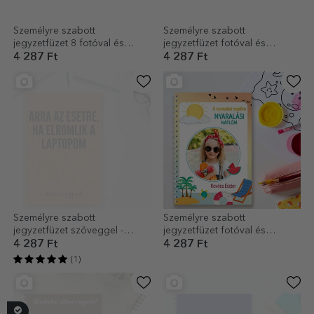
Személyre szabott
Személyre szabott
jegyzetfüzet 8 fotóval és
jegyzetfüzet fotóval és
szöveggel – Ünnepi tervek
szöveggel - Futball
4 287 Ft
4 287 Ft
Személyre szabott
Személyre szabott
jegyzetfüzet szöveggel -
jegyzetfüzet fotóval és
Törött laptop
szöveggel – Ünnepi napló
4 287 Ft
4 287 Ft
(1)