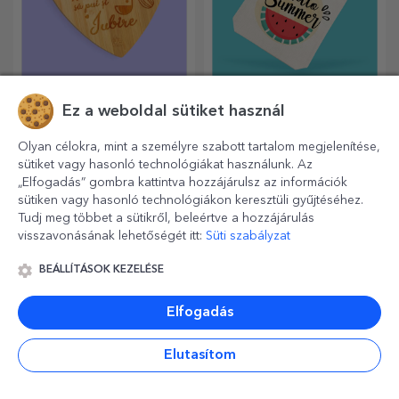
Személyre szabott
Személyre szabott
üdvözlőkártyák és
arany és ezüst
Ez a weboldal sütiket használ
képeslapok
karkötők
Adjon egy kis eredetiséget az
Válasszon egy elegáns és
ajándékhoz, amit adni
egyszerű kiegészítőt, amely
Olyan célokra, mint a személyre szabott tartalom megjelenítése,
szeretne. Töltse ki az
szerinted legjobban tükrözi
sütiket vagy hasonló technológiákat használunk. Az
ajándékot egy személyre
annak a személynek a
„Elfogadás” gombra kattintva hozzájárulsz az információk
szabott kártyával vagy
személyiségét, aki viselni
sütiken vagy hasonló technológiákon keresztüli gyűjtéséhez.
üdvözlőkártyával.
fogja.
Tudj meg többet a sütikről, beleértve a hozzájárulás
visszavonásának lehetőségét itt:
Süti szabályzat
BEÁLLÍTÁSOK KEZELÉSE
Elfogadás
Elutasítom
Egyedi, téglalap alakú
Hivatalos licenc
aprító kések
alapján készült