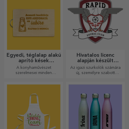
Személyre szabott
Személyre szabott
mini palackok
mini aprítógépek
pezsgővel
Az igazán különleges
Kis ötletek, nagy eredmények!
pillanatokra!
A legkreatívabb
aprítógépekkel készülnek a
legfinomabb ételek, válassza
ki a legmegfelelőbbet!