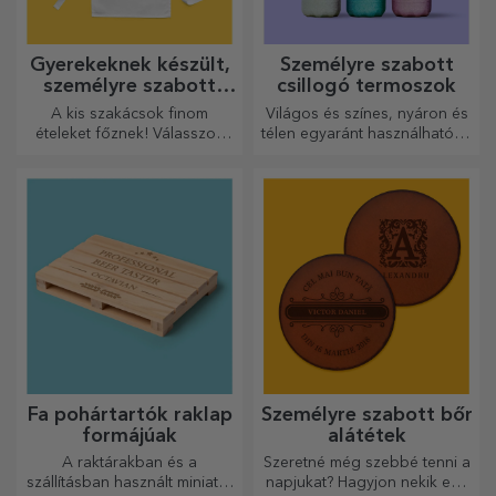
Személyre szabott
Fa ajándékdobozok
alumínium
névjegykártyák
A legeredetibb
Évek múlva az emlékek helyet
névjegykártyák, amelyekkel
kapnak az
kiemelkedhet a tömegből
ajándékdobozokban.
Személyre szabhatod őket a
legeredetibb üzenettel.
Személyre szabott
Vászonfestmények
üzenet tartó
Üzenetet szeretne hagyni az
A legszebb emlékeket őrizzük
asztalukon? Hagyjon nekik
meg! Válasszon egy
egy kedves emléket egy
ajándékot, amely érzelmeket