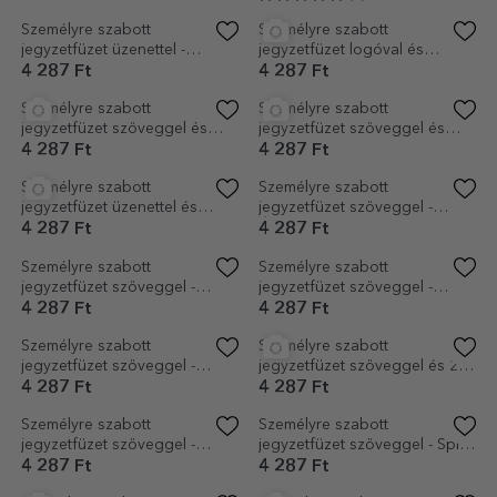
szöveggel – Unicorns
jegyzeteim
4 287 Ft
4 287 Ft
Timetable
Személyre szabott
Személyre szabott
jegyzetfüzet szöveggel -
jegyzetfüzet szöveggel -
Hódítsd meg a világot!
Tanár
4 287 Ft
4 287 Ft
(1)