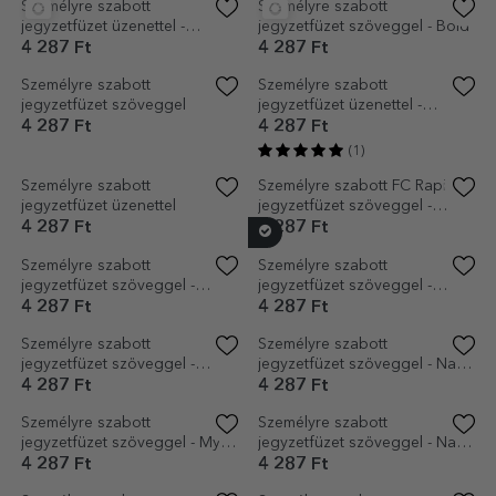
Személyre szabott FC Rapid
Személyre szabott
jegyzetfüzet névvel
jegyzetfüzet üzenettel -
Főzésnapló
4 287 Ft
4 287 Ft
(1)
Személyre szabott
Személyre szabott
jegyzetfüzet üzenettel -
jegyzetfüzet logóval és
Receptek
szlogennel
4 287 Ft
4 287 Ft