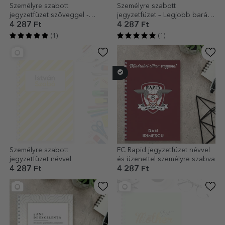
Személyre szabott
Személyre szabott
jegyzetfüzet szöveggel -
jegyzetfüzet – Legjobb barát,
Boldogan éltek, míg meg nem
arany
4 287 Ft
4 287 Ft
haltak
(1)
(1)
Személyre szabott
FC Rapid jegyzetfüzet névvel
jegyzetfüzet névvel
és üzenettel személyre szabva
4 287 Ft
4 287 Ft