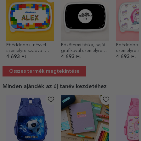
Ebéddoboz, névvel
Edzőtermi táska, saját
Ebéddoboz,
személyre szabva -
grafikával személyre
személyre s
Lego
szabva
Unicorn
4 693 Ft
4 693 Ft
4 693 Ft
Összes termék megtekintése
Minden ajándék az új tanév kezdetéhez