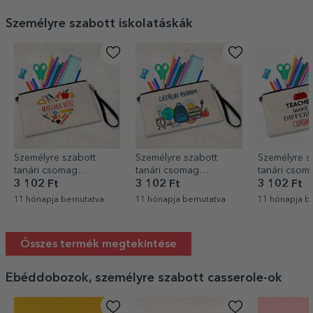
Személyre szabott iskolatáskák
Személyre szabott
Személyre szabott
Személyre s
tanári csomag
tanári csomag
tanári csom
szöveggel - Szív
szöveggel - Iskola
szöveggel -
3 102 Ft
3 102 Ft
3 102 Ft
11 hónapja bemutatva
11 hónapja bemutatva
11 hónapja b
Összes termék megtekintése
Ebéddobozok, személyre szabott casserole-ok