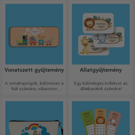
szeretnéd!
Vonatszett gyűjtemény
Állatgyűjtemény
A vonatrajongók, különösen a
Egy különleges kollekció az
fiúk számára, válasszon
állatbarátok számára!
kedves kis állatokból álló
kollekciónkból.