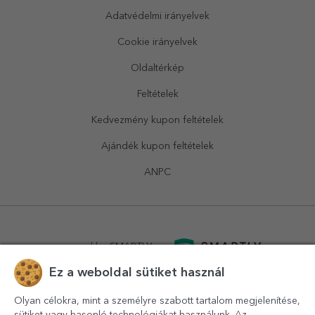
Adatvédelmi irányelvek
Cookie irányelvek
Oldaltérkép
Feltételek
Kedvezmény kupon feltételek
Ajándék kupon feltételek
ANPC
powered by
SMARTLY.ro
Ez a weboldal sütiket használ
logistics by
APACARGO.com
Olyan célokra, mint a személyre szabott tartalom megjelenítése,