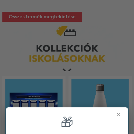
iskolában
Összes termék megtekintése
×
🎁