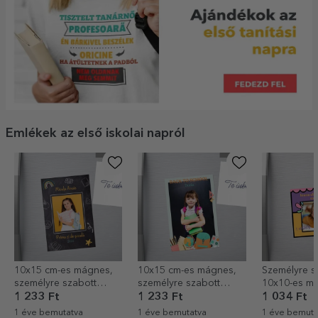
Emlékek az első iskolai napról
10x15 cm-es mágnes,
10x15 cm-es mágnes,
Személyre s
személyre szabott
személyre szabott
10x10-es m
fotóval és szöveggel -
fotóval és szöveggel -
fotóval és s
1 233 Ft
1 233 Ft
1 034 Ft
Iskola
Vissza az iskolába
Az első nap
1 éve bemutatva
1 éve bemutatva
1 éve bemuta