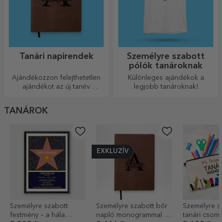
Tanári napirendek
Személyre szabott
pólók tanároknak
Ajándékozzon felejthetetlen
Különleges ajándékok a
ajándékot az új tanév
legjobb tanároknak!
kezdetén!
TANÁROK
EXKLUZÍV
Személyre szabott
Személyre szabott bőr
Személyre s
festmény – a hála
napló monogrammal és
tanári csom