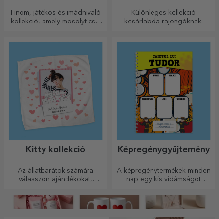
Finom, játékos és imádnivaló
Különleges kollekció
kollekció, amely mosolyt csal
kosárlabda rajongóknak.
az arcokra.
Kitty kollekció
Képregénygyűjtemény
Az állatbarátok számára
A képregénytermékek minden
válasszon ajándékokat,
nap egy kis vidámságot
amelyeken a legaranyosabb
hoznak.
cicák szerepelnek!