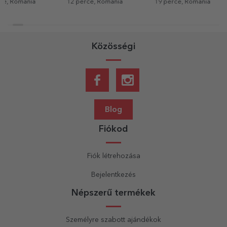
12 perce, Románia
19 perce, Románia
19 perce, Rom
Közösségi
Blog
Fiókod
Fiók létrehozása
Bejelentkezés
Népszerű termékek
Személyre szabott ajándékok