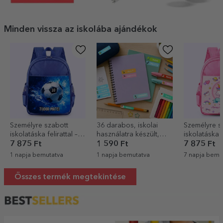
Minden vissza az iskolába ajándékok
Személyre szabott
36 darabos, iskolai
Személyre s
iskolatáska felirattal –
használatra készült,
iskolatáska f
Labdarúgás
személyre szabott
Unicorn
7 875 Ft
1 590 Ft
7 875 Ft
matricakészlet
1 napja bemutatva
1 napja bemutatva
7 napja bemu
(önragasztós címke)
Összes termék megtekintése