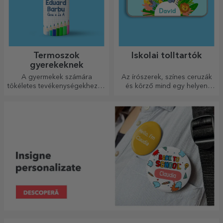
Termoszok
Iskolai tolltartók
gyerekeknek
A gyermekek számára
Az írószerek, színes ceruzák
tökéletes tevékenységekhez, a
és körző mind egy helyen
személyre szabott termoszok
vannak.
nagyon könnyen
becsomagolhatók bármilyen
poggyászba. Személyre
szabhatja őket!