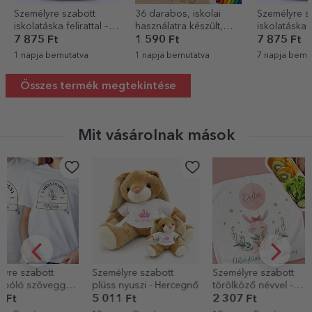
Személyre szabott
36 darabos, iskolai
Személyre s
iskolatáska felirattal –
használatra készült,
iskolatáska f
Labdarúgás
személyre szabott
Unicorn
7 875 Ft
1 590 Ft
7 875 Ft
matricakészlet
1 napja bemutatva
1 napja bemutatva
7 napja bemu
(önragasztós címke)
Összes termék megtekintése
Mit vásárolnak mások
Személyre szabott
Személyre szabott
Személyre sz
plüss nyuszi - Hercegnő
törölköző névvel -
nyuszi szöve
Üdvözöljük, kislány!
Szeretlek
5 011 Ft
2 307 Ft
5 011 Ft