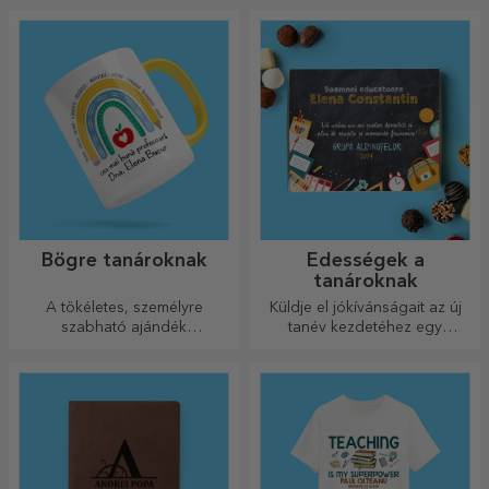
Bögre tanároknak
Édességek a
tanároknak
A tökéletes, személyre
Küldje el jókívánságait az új
szabható ajándék
tanév kezdetéhez egy
óvodapedagógusoknak vagy
személyre szabott édességes
tanároknak.
dobozzal!