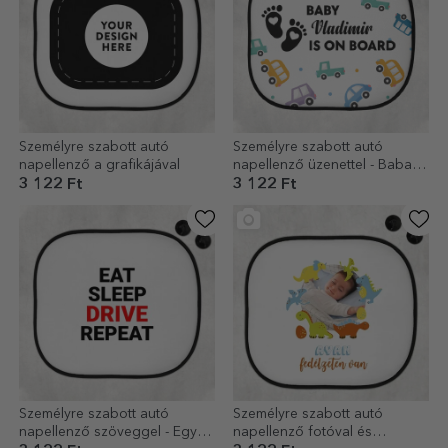
Személyre szabott autó
Személyre szabott autó
napellenző a grafikájával
napellenző üzenettel - Baba a
fedélzeten
3 122 Ft
3 122 Ft
Személyre szabott autó
Személyre szabott autó
napellenző szöveggel - Egyél,
napellenző fotóval és