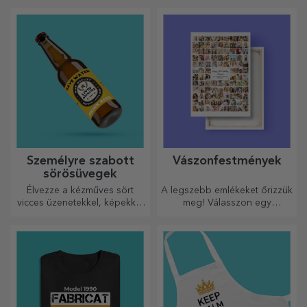
néhány képen, és a
őket.
legkülönlegesebb órája lesz!
Személyre szabott
Vászonfestmények
sörösüvegek
Élvezze a kézműves sört
A legszebb emlékeket őrizzük
vicces üzenetekkel, képekkel
meg! Válasszon egy
vagy mintákkal, amelyek
ajándékot, amely érzelmeket
minden évszakra tökéletesen
kelt!
illenek.