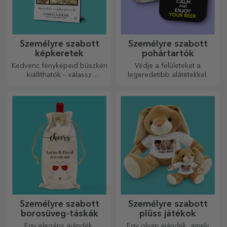
Személyre szabott
Személyre szabott
képkeretek
pohártartók
Kedvenc fényképeid büszkén
Védje a felületeket a
kiállíthatók – válassz
legeredetibb alátétekkel.
személyre szabott
képkereteket!
Személyre szabott
Személyre szabott
borosüveg-táskák
plüss játékok
Egy elegáns ajándék,
Egy olyan ajándék, amely