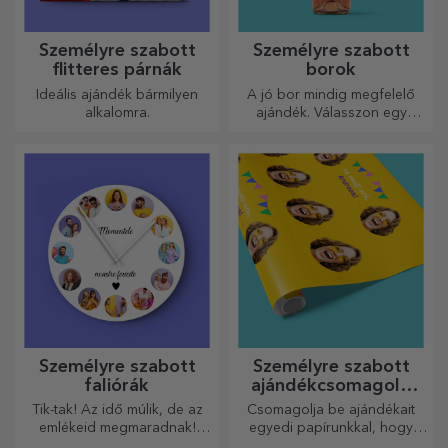
Személyre szabott
Személyre szabott
flitteres párnák
borok
Ideális ajándék bármilyen
A jó bor mindig megfelelő
alkalomra.
ajándék. Válasszon egy
személyre szabottat, és adja
át a címzett nevével ellátva.
Személyre szabott
Személyre szabott
faliórák
ajándékcsomagoló
papír
Tik-tak! Az idő múlik, de az
Csomagolja be ajándékait
emlékeid megmaradnak!
egyedi papírunkkal, hogy
Rendezze el pillanatait
még kinyitni sem akarják majd