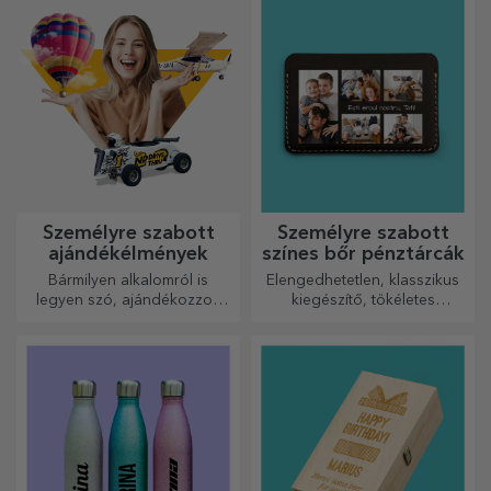
személyre szabják őket.
Személyre szabott
Személyre szabott
ajándékélmények
színes bőr pénztárcák
Bármilyen alkalomról is
Elengedhetetlen, klasszikus
legyen szó, ajándékozzon
kiegészítő, tökéletes
emlékezetes élményt –
mindenkinek!
felejthetetlen emlékeket,
adrenalin- vagy relaxációs
élményeket.