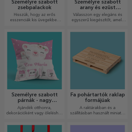
Személyre szabott
Személyre szabott
zsebpalackok
arany és ezüst
karkötők
Hisszük, hogy az erős
Válasszon egy elegáns és
esszenciák kis üvegekben
egyszerű kiegészítőt, amely
vannak. Mit szólna egy
szerinted legjobban tükrözi
személyre szabott
annak a személynek a
zsebpalackhoz?
személyiségét, aki viselni
fogja.
Személyre szabott
Fa pohártartók raklap
párnák - nagy
formájúak
méretben
Ajándék otthonra,
A raktárakban és a
dekorációként vagy öleléshez
szállításban használt miniatűr
– a személyre szabott párnák
raklapok mintájára készült,
minden alkalomra
hiteles megjelenést biztosít.
tökéletesek.