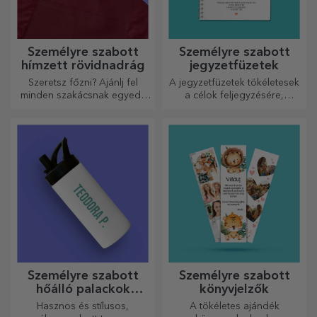
Személyre szabott
Személyre szabott
hímzett rövidnadrág
jegyzetfüzetek
Szeretsz főzni? Ajánlj fel
A jegyzetfüzetek tökéletesek
minden szakácsnak egyedi,
a célok feljegyzésére,
hímzéssel ellátott kötényt!
ideálisak ilyen feladatokhoz.
Személyre szabott
Személyre szabott
hőálló palackok
könyvjelzők
fogantyúval
Hasznos és stílusos,
A tökéletes ajándék