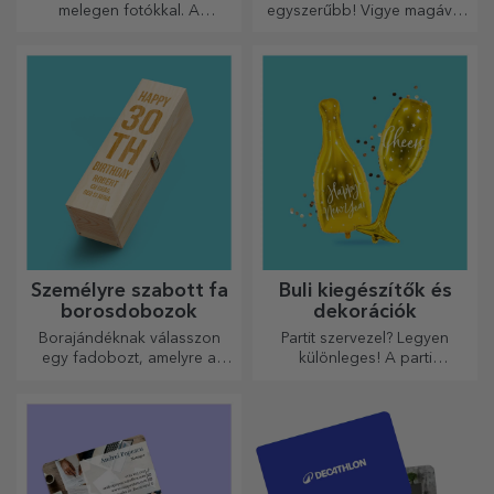
melegen fotókkal. A
egyszerűbb! Vigye magával
hőérzékeny bögre
bárhová is megy!
különleges ajándék bárkinek.
Személyre szabott fa
Buli kiegészítők és
borosdobozok
dekorációk
Borajándéknak válasszon
Partit szervezel? Legyen
egy fadobozt, amelyre a
különleges! A parti
legkülönlegesebb üzeneteket
kiegészítők és dekorációk
gravírozták.
célja, hogy felvidítsák a
hangulatot.