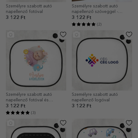
Személyre szabott autó
Személyre szabott autó
napellenző fotóval
napellenző szöveggel -
Figyelem!
3 122 Ft
3 122 Ft
(2)
Személyre szabott autó
Személyre szabott autó
napellenző fotóval és
napellenző logóval
szöveggel - Baba a
3 122 Ft
3 122 Ft
fedélzeten
(3)