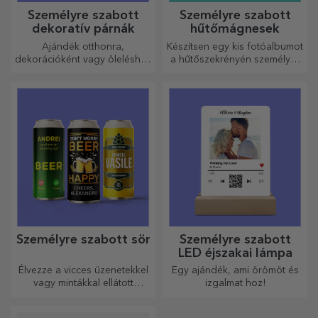
Személyre szabott
Személyre szabott
dekoratív párnák
hűtőmágnesek
Ajándék otthonra,
Készítsen egy kis fotóalbumot
dekorációként vagy öleléshez
a hűtőszekrényén személyre
– a személyre szabott párnák
szabott mágnesekkel!
minden alkalomra
tökéletesek.
Személyre szabott sör
Személyre szabott
LED éjszakai lámpa
Élvezze a vicces üzenetekkel
Egy ajándék, ami örömöt és
vagy mintákkal ellátott
izgalmat hoz!
sörösdobozt!