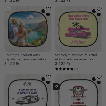
aludj, vezess és ismételd!
szöveggel - Baby on board
3 122 Ft
3 122 Ft
fiúknak
Személyre szabott autó
Személyre szabott, felirattal
napellenző, amelynek teljes
ellátott autó napellenző –
felületét egy fotó borítja
Rózsaszín
3 122 Ft
3 122 Ft
(1)