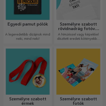
Egyedi pamut pólók
Személyre szabott
rövidnadrág fotóval
vagy hímzéssel
A legeredetibb dizájnok mind
A hímzéssel vagy képekkel
neki, mind neki!
díszített eredeti kötényekből
álló vonzó kollekció tökéletes
ajándék a főzés
szerelmeseinek.
Személyre szabott
Személyre szabott
érmek
fotók