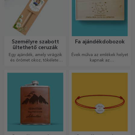
Személyre szabott
Fa ajándékdobozok
ültethető ceruzák
Egy ajándék, amely virágzik
Évek múlva az emlékek helyet
és örömet okoz, tökéletes
kapnak az
március 1-jére és 8-ára
ajándékdobozokban.
Személyre szabhatod őket a
legeredetibb üzenettel.