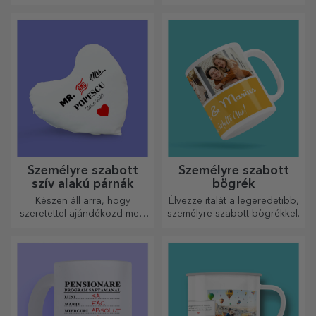
egy kedves emléket egy
személyre szabott üzenet
tartóval.
Személyre szabott
Személyre szabott
szív alakú párnák
bögrék
Készen áll arra, hogy
Élvezze italát a legeredetibb,
szeretettel ajándékozd meg
személyre szabott bögrékkel.
legkedvesebb emberednek.