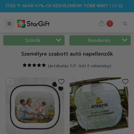
0%-OS KEDVEZMÉNY TÖBB MINT 100 SZEMÉLYRE SZABOTT AJÁND
0
Szűrők
Rendezés
Személyre szabott autó napellenzők
(
értékelés 5/5 -ból 6 vélemény
)