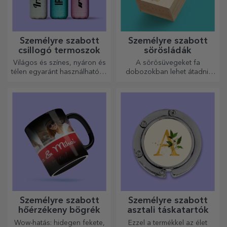
Személyre szabott
Személyre szabott
csillogó termoszok
sörösládák
Világos és színes, nyáron és
A sörösüvegeket fa
télen egyaránt használható, a
dobozokban lehet átadni,
termoszok könnyen
amelyekre a címzett nevét és
személyre szabhatók és
egy személyre szóló üzenetet
bárhová magaddal viheted
lehet gravírozni.
őket!
Személyre szabott
Személyre szabott
hőérzékeny bögrék
asztali táskatartók
Wow-hatás: hidegen fekete,
Ezzel a termékkel az élet