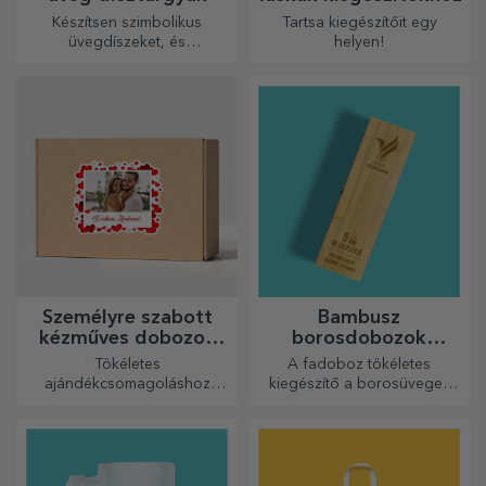
Készítsen szimbolikus
Tartsa kiegészítőit egy
üvegdíszeket, és
helyen!
ajándékozza meg szeretteit
eredeti és egyedi
ajándékokkal!
Személyre szabott
Bambusz
kézműves dobozok
borosdobozok
matricákkal
kiegészítőkkel
Tökéletes
A fadoboz tökéletes
ajándékcsomagoláshoz
kiegészítő a borosüvegek
bármilyen alkalomra.
elegáns bemutatásához.