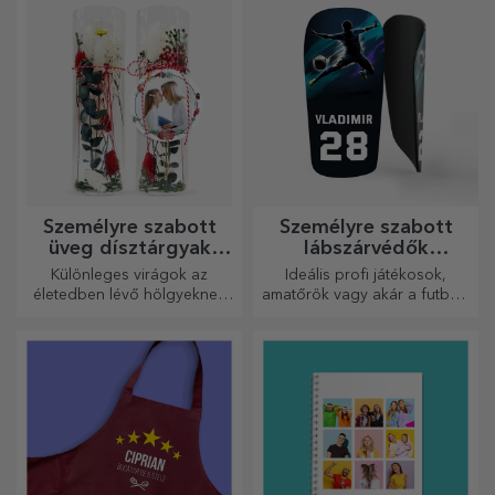
Személyre szabott
Személyre szabott
üveg dísztárgyak
lábszárvédők
konzervált virágokkal
futballhoz
Különleges virágok az
Ideális profi játékosok,
életedben lévő hölgyeknek
amatőrök vagy akár a futballt
és fiatal hölgyeknek.
szerető gyermekek számára
is.