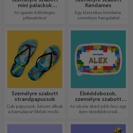
mini palackok
Kendames
pezsgővel
Az igazán különleges
Egy klasszikus kendama,
pillanatokra!
személyes hangulattal
újragondolva
Személyre szabott
Ebéddobozok,
strandpapucsok
személyre szabott
casserole-ok
Cuki papucsok, készen állnak
Az iskolai ebéd jobb lesz egy
a barnulásra! Melyik modellt
ilyen ebéddobozzal.
választod személyre
Személyre szabhatod, és
szabáshoz?
felkészítheted a kicsidet az új
napra!