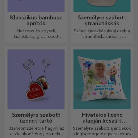
Klasszikus bambusz
Személyre szabott
aprítók
strandtáskák
Hasznos és egyedi
Színes kialakításukkal ezek a
kialakítású, gravírozott
strandtáskák ideális
vágódeszkák tökéletesek a
ajándékok lehetnek
konyhában elkészített
szeretteidnek, vagy akár új
legfinomabb ételekhez.
kiegészítők a
táskagyűjteményedben.
Személyre szabott
Hivatalos licenc
üzenet tartó
alapján készült
személyre szabott
Üzenetet szeretne hagyni az
Személyre szabott ajándékok
ajándékok - TraLaLa
asztalukon? Hagyjon nekik
a legboldogabb gyerekeknek