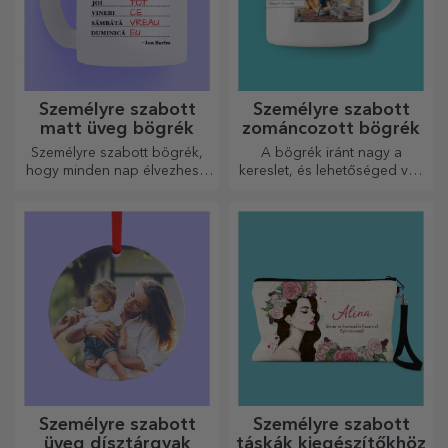
Személyre szabott
Személyre szabott
matt üveg bögrék
zománcozott bögrék
Személyre szabott bögrék,
A bögrék iránt nagy a
hogy minden nap élvezhesd
kereslet, és lehetőséged van
őket!
személyre szabni őket, és
magaddal vinni bárhová
mész, mert a zománcozottak
nem törnek össze.
Személyre szabott
Személyre szabott
üveg dísztárgyak
táskák kiegészítőkhöz