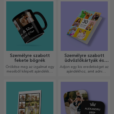
Személyre szabott
Személyre szabott
fekete bögrék
üdvözlőkártyák és
képeslapok
Örökítse meg az izgalmat egy
Adjon egy kis eredetiséget az
meséből kilépett ajándékkal!
ajándékhoz, amit adni
A teljesen fekete bögrék
szeretne. Töltse ki az
képekkel vagy szöveggel
ajándékot egy személyre
mindenkit lenyűgöznek, aki
szabott kártyával vagy
megkapja őket ajándékba.
üdvözlőkártyával.