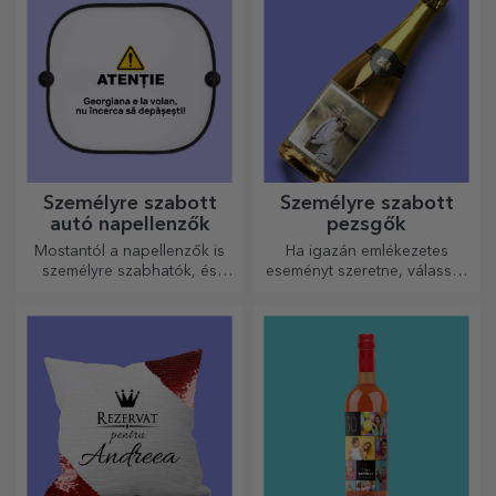
Személyre szabott
Személyre szabott
autó napellenzők
pezsgők
Mostantól a napellenzők is
Ha igazán emlékezetes
személyre szabhatók, és
eseményt szeretne, válassza
ideálisak az autóban
a pezsgő címkéjének
uralkodó hő minimalizálására.
személyre szabását, és
élvezze a pillanatot a
legteljesebb mértékben!