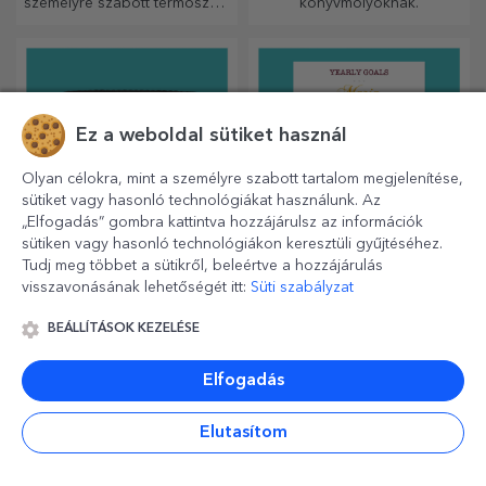
személyre szabott termoszok,
könyvmolyoknak.
amelyekkel bármelyik
évszakban élvezheti kedvenc
italát.
Ez a weboldal sütiket használ
Olyan célokra, mint a személyre szabott tartalom megjelenítése,
sütiket vagy hasonló technológiákat használunk. Az
„Elfogadás” gombra kattintva hozzájárulsz az információk
sütiken vagy hasonló technológiákon keresztüli gyűjtéséhez.
Tudj meg többet a sütikről, beleértve a hozzájárulás
Személyre szabott bőr
Személyre szabott
visszavonásának lehetőségét itt:
Süti szabályzat
pénztárcák
tervezők
Elengedhetetlen, klasszikus
Szervezze meg idejét
BEÁLLÍTÁSOK KEZELÉSE
kiegészítő, tökéletes minden
egyedülálló módon!
férfi számára!
Elfogadás
Elutasítom