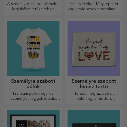
A személyre szabott érmek a
Az emlékeket, fényképeket
leginkább értékeltek az
vagy mágneseket tartalmazó
elvégzett munkáért.
dobozok nagyon népszerű
Személyre szabhatja őket, és
ajándékok. Válassza ki
elismerheti az érdemeiket!
kedvenc fényképeit, és adjon
eredeti ajándékokat.
Személyre szabott
Személyre szabott
pólók
lemez tartó
Prémium pólók egy kis
Terítsd meg az asztalt
személyességgel, ideális
különleges módon
ajándék szeretteinek.
tányértartókkal. Személyre
Testreszabás pamut vagy
szabhatók üzenettel vagy az
sport modelleken, válassza ki
asztalnál ülők nevével.
a megfelelőt!