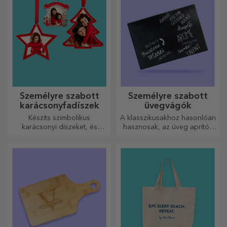
Személyre szabott
Személyre szabott
karácsonyfadíszek
üvegvágók
Készíts szimbolikus
A klasszikusakhoz hasonlóan
karácsonyi díszeket, és
hasznosak, az üveg aprítók
ajándékozd meg szeretteidet!
egyedi kialakításúak, könnyen
tisztíthatók és tárolhatók, és
személyes hangulatot
kölcsönöznek a konyhának.