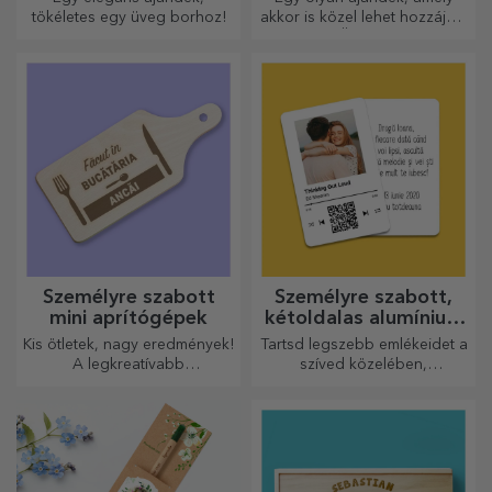
tökéletes egy üveg borhoz!
akkor is közel lehet hozzájuk,
amikor Ön nincs ott, a
személyre szabott
plüssjátékok, amelyek
pontosan alkalmasak
ölelgetésre!
Személyre szabott
Személyre szabott,
mini aprítógépek
kétoldalas alumínium
kártyák
Kis ötletek, nagy eredmények!
Tartsd legszebb emlékeidet a
A legkreatívabb
szíved közelében,
aprítógépekkel készülnek a
szeretteiddel együtt.
legfinomabb ételek, válassza
ki a legmegfelelőbbet!