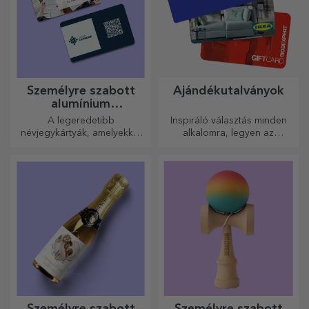
Személyre szabott
Ajándékutalványok
alumínium
névjegykártyák
A legeredetibb
Inspiráló választás minden
névjegykártyák, amelyekkel
alkalomra, legyen az
kiemelkedhet a tömegből
születésnap, ünnepnap vagy
más különleges pillanat.
Személyre szabott
Személyre szabott