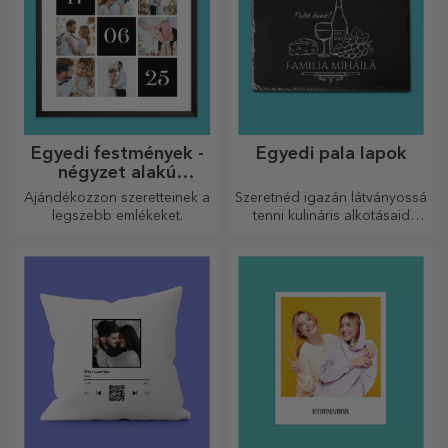
Egyedi festmények -
Egyedi pala lapok
négyzet alakú
formátum
Ajándékozzon szeretteinek a
Szeretnéd igazán látványossá
legszebb emlékeket.
tenni kulináris alkotásaid
tálalását? Válassz pala
tányérokat, és alkoss saját
dizájnt!