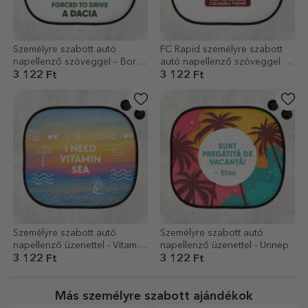
Személyre szabott autó
FC Rapid személyre szabott
napellenző szöveggel – Born
autó napellenző szöveggel -
to drive
Port bordó színben
3 122 Ft
3 122 Ft
Személyre szabott autó
Személyre szabott autó
napellenző üzenettel - Vitamin
napellenző üzenettel - Ünnep
Sea
3 122 Ft
3 122 Ft
Más személyre szabott ajándékok