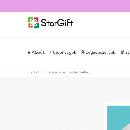
🔥 Akciók
⚡️ Újdonságok
🤩 Legnépszerűbb
🎁 S
StarGift
Legnépszerűbb termékek