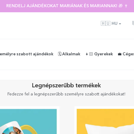
RENDELJ AJÁNDÉKOKAT MARIÁNAK ÉS MARIANNAK! 🎁 🍷
🇭🇺
HU
zemélyre szabott ajándékok
🗓️ Alkalmak
👧🏻 Gyerekek
💼 Cége
Legnépszerűbb termékek
Fedezze fel a legnépszerűbb személyre szabott ajándékokat!