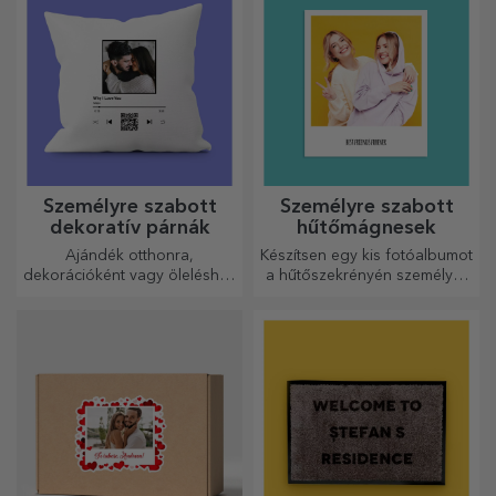
Személyre szabott
Személyre szabott
dekoratív párnák
hűtőmágnesek
Ajándék otthonra,
Készítsen egy kis fotóalbumot
dekorációként vagy öleléshez
a hűtőszekrényén személyre
– a személyre szabott párnák
szabott mágnesekkel!
minden alkalomra
tökéletesek.