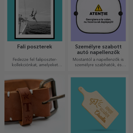
Fali poszterek
Személyre szabott
autó napellenzők
Fedezze fel faliposzter-
Mostantól a napellenzők is
kollekciónkat, amelyeket
személyre szabhatók, és
professzionális
ideálisak az autóban
nyomtatásúak, hogy
uralkodó hő minimalizálására.
bármilyen teret átalakítsanak.
Modern dizájn, élénk színek
és prémium minőség –
tökéletesek ahhoz, hogy
személyiséget adjanak
otthonának, irodájának vagy
stúdiójának.