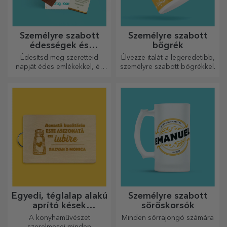
Személyre szabott
Személyre szabott
édességek és
bögrék
cukorkák
Édesítsd meg szeretteid
Élvezze italát a legeredetibb,
napját édes emlékekkel, és
személyre szabott bögrékkel.
tedd még szebbé a napjukat!
Válaszd ki a kedvedre való
modellt, és adj nekik egy
édes, személyre szabott
ajándékot!
Egyedi, téglalap alakú
Személyre szabott
aprító kések
söröskorsók
fogantyúval
A konyhaművészet
Minden sörrajongó számára