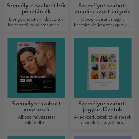
Személyre szabott bőr
Személyre szabott
pénztárcák
zománcozott bögrék
Elengedhetetlen, klasszikus
A bögrék iránt nagy a
kiegészítő, tökéletes minden
kereslet, és lehetőséged van
férfi számára!
személyre szabni őket, és
magaddal vinni bárhová
mész, mert a zománcozottak
nem törnek össze.
Személyre szabott
Személyre szabott
poszterek
jegyzetfüzetek
Alkoss művészetet
A jegyzetfüzetek tökéletesek
ötleteidből!
a célok feljegyzésére,
ideálisak ilyen feladatokhoz.