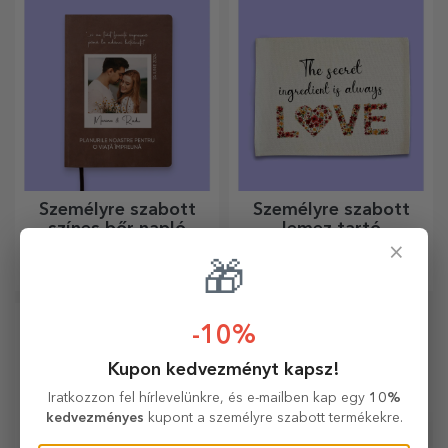
tolltartóiban!
Személyre szabott
Személyre szabott
színes bőr napló
lemez tartó
×
Ötletek, tervek vagy
Terítsd meg az asztalt
🎁
gondolatok? Írja le mindet
különleges módon
egy személyre szabott
tányértartókkal. Személyre
naplóba, és őrizze meg
szabhatók üzenettel vagy az
minden emlékét.
asztalnál ülők nevével.
-10%
Kupon kedvezményt kapsz!
Iratkozzon fel hírlevelünkre, és e-mailben kap egy
10%
kedvezményes
kupont a személyre szabott termékekre.