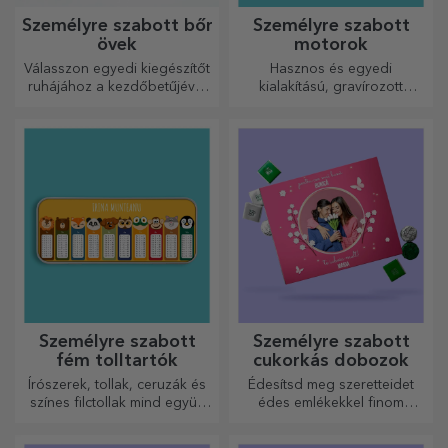
Személyre szabott bőr
Személyre szabott
övek
motorok
Válasszon egyedi kiegészítőt
Hasznos és egyedi
ruhájához a kezdőbetűjével
kialakítású, gravírozott
vagy nevével! A személyre
vágódeszkák tökéletesek a
szabott övek eleganciát és
konyhában elkészített
stílust kölcsönöznek!
legfinomabb ételekhez.
Személyre szabott
Személyre szabott
fém tolltartók
cukorkás dobozok
Írószerek, tollak, ceruzák és
Édesítsd meg szeretteidet
színes filctollak mind együtt
édes emlékekkel finom
tárolhatók a StarGift
édességekből álló
személyre szabott
dobozokban!