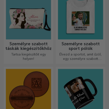
Személyre szabott
Személyre szabott
táskák kiegészítőkhöz
sport pólók
Tartsa kiegészítőit egy
Élvezd a sportot, amit űzöl,
helyen!
egy személyre szabott
pólóval, a neveddel vagy
fotóddal, ez lehet a
kedvenced!