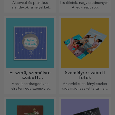
átadásra
Alapvető és praktikus
Kis ötletek, nagy eredmények!
ajándékok, amelyekkel
A legkreatívabb
meglepetést okozhat
aprítógépekkel készülnek a
szeretteinek! Válasszon
legfinomabb ételek, válassza
prémium ajándékokat gyors
ki a legmegfelelőbbet!
szállítással, bármilyen
alkalomra!
Ésszerű, személyre
Személyre szabott
szabott
fotók
üdvözlőkártyák és
Most lehetőséged van
Az emlékeket, fényképeket
kártyák
elrejteni egy személyre
vagy mágneseket tartalmazó
szabott üzenetet
dobozok nagyon népszerű
szeretteidnek, és meglepni
ajándékok. Válassza ki
őket bármilyen alkalomra.
kedvenc fényképeit, és adjon
eredeti ajándékokat.