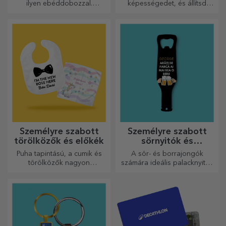
ilyen ebéddobozzal.
képességedet, és állítsd
Személyre szabhatod, és
össze a személyre szabott
felkészítheted a kicsidet az új
kirakós játék képét a kedvenc
napra!
fotóidból.
Személyre szabott
Személyre szabott
törölközők és előkék
sörnyitók és
dugóhúzók
Puha tapintású, a cumik és
A sör- és borrajongók
törölközők nagyon
számára ideális palacknyitók
hasznosak és tökéletesek,
és dugóhúzók teljesen új
hogy bárhová magaddal
megjelenést kaphatnak, ha
vihesd őket!
személyre szabják őket.