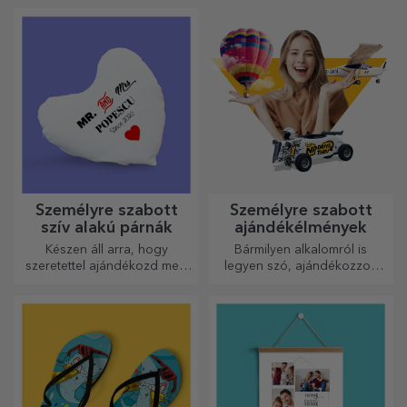
annak a személynek a
szabhatják festményeit és
személyiségét, aki viselni
megalkothatják saját
fogja.
történetét!
Személyre szabott
Személyre szabott
szív alakú párnák
ajándékélmények
Készen áll arra, hogy
Bármilyen alkalomról is
szeretettel ajándékozd meg
legyen szó, ajándékozzon
legkedvesebb emberednek.
emlékezetes élményt –
felejthetetlen emlékeket,
adrenalin- vagy relaxációs
élményeket.