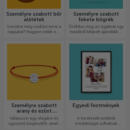
Személyre szabott bőr
Személyre szabott
alátétek
fekete bögrék
Szeretné még szebbé tenni a
Örökítse meg az izgalmat egy
napjukat? Hagyjon nekik egy
meséből kilépett ajándékkal!
kedves emléket a könnyen
A teljesen fekete bögrék
személyre szabható
képekkel vagy szöveggel
poháralátétek segítségével.
mindenkit lenyűgöznek, aki
megkapja őket ajándékba.
Személyre szabott
Egyedi festmények
arany és ezüst
karkötők
Válasszon egy elegáns és
A keretezett emlékek
egyszerű kiegészítőt, amely
eredetiséget adhatnak
szerinted legjobban tükrözi
otthonának, személyre