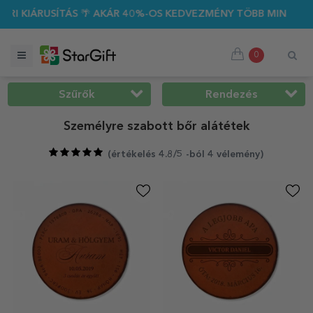
🌴 AKÁR 40%-OS KEDVEZMÉNY TÖBB MINT 100 SZEMÉLYRE SZAB
0
Szűrők
Rendezés
Személyre szabott bőr alátétek
(
értékelés 4.8/5 -ból 4 vélemény
)