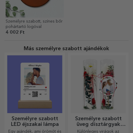
Személyre szabott, színes bőr
pohártartó logóval
4 002 Ft
Más személyre szabott ajándékok
Személyre szabott
Személyre szabott
LED éjszakai lámpa
üveg dísztárgyak
konzervált virágokkal
Egy ajándék, ami örömöt és
Különleges virágok az