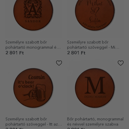
Személyre szabott bőr
Személyre szabott bőr
pohártartó monogrammal és
pohártartó szöveggel - Mi
névvel
ketten
2 801 Ft
2 801 Ft
Személyre szabott bőr
Bőr pohártartó, monogrammal
pohártartó szöveggel - Itt az
és névvel személyre szabva