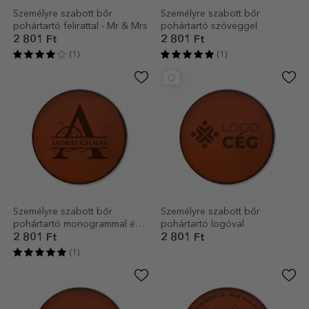
Személyre szabott bőr
Személyre szabott bőr
pohártartó felirattal - Mr & Mrs
pohártartó szöveggel
2 801 Ft
2 801 Ft
(1)
(1)
Személyre szabott bőr
Személyre szabott bőr
pohártartó monogrammal és
pohártartó logóval
felirattal
2 801 Ft
2 801 Ft
(1)