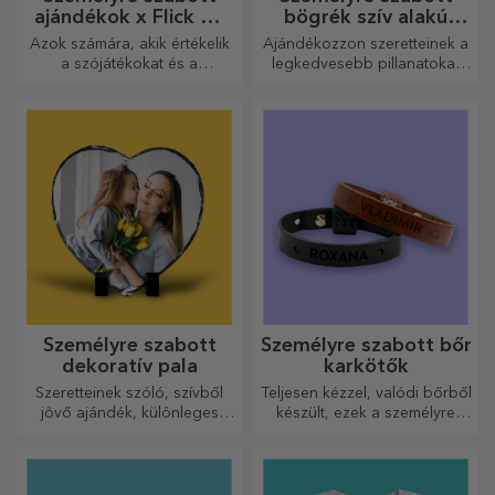
ajándékok x Flick Mr
bögrék szív alakú
Rima
fogantyúval
Azok számára, akik értékelik
Ajándékozzon szeretteinek a
a szójátékokat és a
legkedvesebb pillanatokat
jelentőségteljes rímeket.
személyre szabott, szív alakú
fülű bögrékkel.
Személyre szabott
Személyre szabott bőr
dekoratív pala
karkötők
Szeretteinek szóló, szívből
Teljesen kézzel, valódi bőrből
jövő ajándék, különleges
készült, ezek a személyre
dísztárgy.
szabott karkötők mind neki,
mind neki alkalmasak.