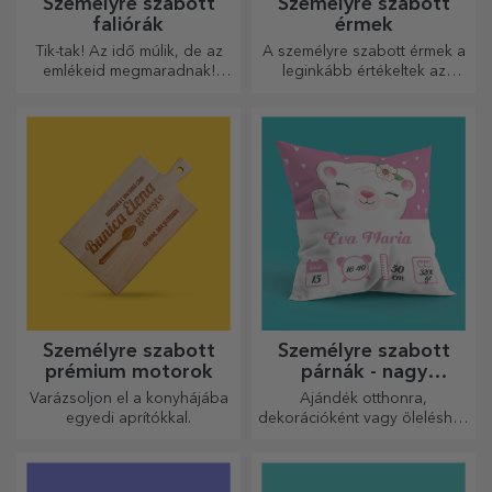
Személyre szabott
Személyre szabott
faliórák
érmek
Tik-tak! Az idő múlik, de az
A személyre szabott érmek a
emlékeid megmaradnak!
leginkább értékeltek az
Rendezze el pillanatait
elvégzett munkáért.
néhány képen, és a
Személyre szabhatja őket, és
legkülönlegesebb órája lesz!
elismerheti az érdemeiket!
Személyre szabott
Személyre szabott
prémium motorok
párnák - nagy
méretben
Varázsoljon el a konyhájába
Ajándék otthonra,
egyedi aprítókkal.
dekorációként vagy öleléshez
– a személyre szabott párnák
minden alkalomra
tökéletesek.