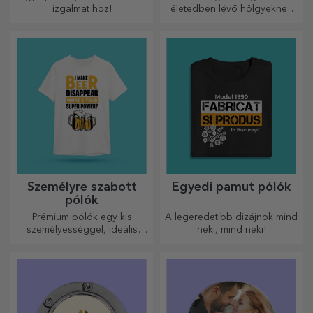
izgalmat hoz!
életedben lévő hölgyeknek
és fiatal hölgyeknek.
Személyre szabott
Egyedi pamut pólók
pólók
Prémium pólók egy kis
A legeredetibb dizájnok mind
személyességgel, ideális
neki, mind neki!
ajándék szeretteinek.
Testreszabás pamut vagy
sport modelleken, válassza ki
a megfelelőt!