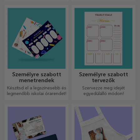
még kinyitni sem akarják majd
meglepetések felejthetetlen
őket.
pillanatokhoz
Személyre szabott
Személyre szabott
menetrendek
tervezők
Készítsd el a legszínesebb és
Szervezze meg idejét
legmenőbb iskolai órarendet!
egyedülálló módon!