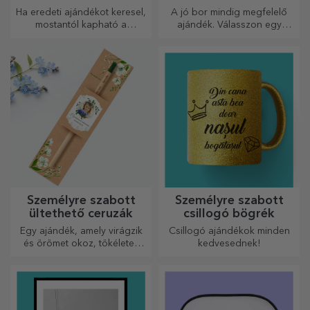
Ha eredeti ajándékot keresel,
A jó bor mindig megfelelő
mostantól kapható a
ajándék. Válasszon egy
fotókkal/üzenettel ellátott
személyre szabottat, és adja
borosdoboz, amely kiváló
át a címzett nevével ellátva.
ajándéknak bizonyul!
Személyre szabott
Személyre szabott
ültethető ceruzák
csillogó bögrék
Egy ajándék, amely virágzik
Csillogó ajándékok minden
és örömet okoz, tökéletes
kedvesednek!
március 1-jére és 8-ára