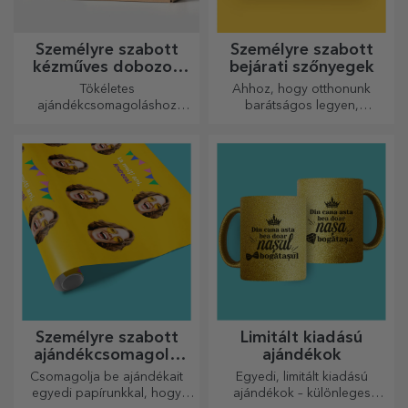
Személyre szabott
Személyre szabott
kézműves dobozok
bejárati szőnyegek
matricákkal
Tökéletes
Ahhoz, hogy otthonunk
ajándékcsomagoláshoz
barátságos legyen,
bármilyen alkalomra.
elengedhetetlen, hogy a
bejáratnál szőnyeg legyen.
Személyre szabhatja őket, és
így a legvonzóbb
szőnyegeket kapja!
Személyre szabott
Limitált kiadású
ajándékcsomagoló
ajándékok
papír
Csomagolja be ajándékait
Egyedi, limitált kiadású
egyedi papírunkkal, hogy
ajándékok – különleges