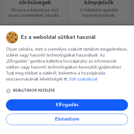
sörösüvegek
könyvjelzők
Élvezze a kézműves sört
A tökéletes ajándék
vicces üzenetekkel, képekkel
könyvmolyoknak.
vagy mintákkal, amelyek
minden évszakra tökéletesen
illenek.
Ez a weboldal sütiket használ
Olyan célokra, mint a személyre szabott tartalom megjelenítése,
sütiket vagy hasonló technológiákat használunk. Az
„Elfogadás” gombra kattintva hozzájárulsz az információk
sütiken vagy hasonló technológiákon keresztüli gyűjtéséhez.
Tudj meg többet a sütikről, beleértve a hozzájárulás
visszavonásának lehetőségét itt:
Süti szabályzat
BEÁLLÍTÁSOK KEZELÉSE
Személyre szabott
Személyre szabott
termosz bögrék
üveg dísztárgyak
fogantyúval és
Ha szeretné kedvenc italát
Készítsen szimbolikus
Elfogadás
szívószállal
hidegen tartani, vagy hosszú
üvegdíszeket, és
utazás során melegen
ajándékozza meg szeretteit
Elutasítom
szeretné tartani a kávéját,
eredeti és egyedi
akkor termoszunk tökéletes
ajándékokkal!
választás ilyen esetekre.