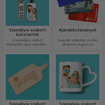
Személyre szabott
Ajándékutalványok
kulcstartók
A személyre szabott
Inspiráló választás minden
kulcstartók olyan ajándékok,
alkalomra, legyen az
amelyeket mindig magaddal
születésnap, ünnepnap vagy
vihetsz, és amelyek
más különleges pillanat.
tökéletesen alkalmasak arra,
hogy minden nap
emlékeztessék őket rád.
Személyre szabott
Személyre szabott