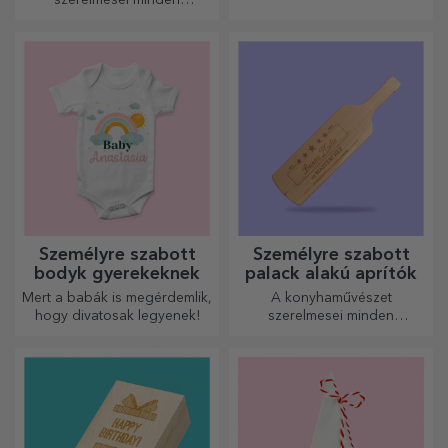
szerelmesei minden
dicséretet megérdemelnek,
ezért az ízletes ételek a
legkreatívabb aprítókkal
készülnek. Válassza ki a
megfelelőt!
Személyre szabott
Személyre szabott
bodyk gyerekeknek
palack alakú aprítók
Mert a babák is megérdemlik,
A konyhaművészet
hogy divatosak legyenek!
szerelmesei minden
dicséretet megérdemelnek. A
palack alakú aprítók
tökéletesek a kész ételek
tálalásához.