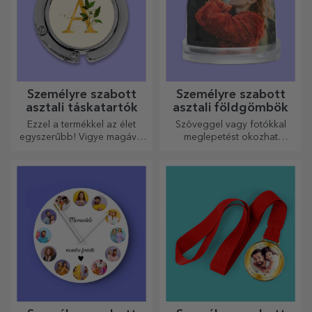
Személyre szabott
Személyre szabott
asztali táskatartók
asztali földgömbök
Ezzel a termékkel az élet
Szöveggel vagy fotókkal
egyszerűbb! Vigye magával
meglepetést okozhat
bárhová is megy!
szeretteinek egy különleges
irodai kiegészítővel.