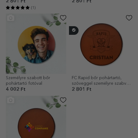
ideje egy sörnek
2 801 Ft
2 801 Ft
(1)
Személyre szabott bőr
FC Rapid bőr pohártartó,
pohártartó fotóval
szöveggel személyre szabva –
FC Rapid 1923
4 002 Ft
2 801 Ft