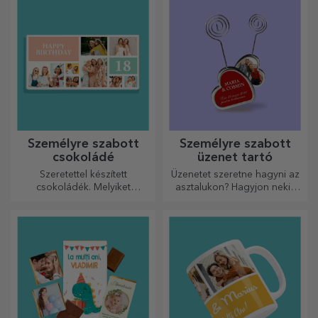
Személyre szabott
Személyre szabott
csokoládé
üzenet tartó
Szeretettel készített
Üzenetet szeretne hagyni az
csokoládék. Melyiket
asztalukon? Hagyjon nekik
választja?
egy kedves emléket egy
személyre szabott üzenet
tartóval.