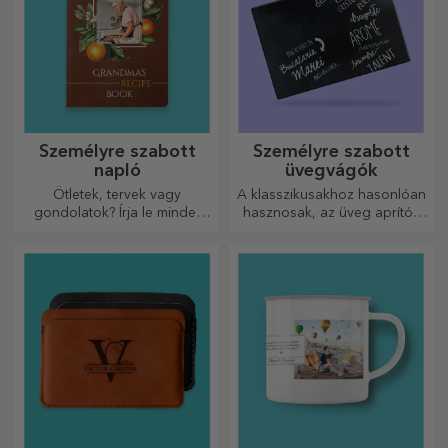
Személyre szabott
Személyre szabott
napló
üvegvágók
Ötletek, tervek vagy
A klasszikusakhoz hasonlóan
gondolatok? Írja le mindet
hasznosak, az üveg aprítók
egy személyre szabott
egyedi kialakításúak, könnyen
naplóba, és őrizze meg
tisztíthatók és tárolhatók, és
minden emlékét.
személyes hangulatot
kölcsönöznek a konyhának.