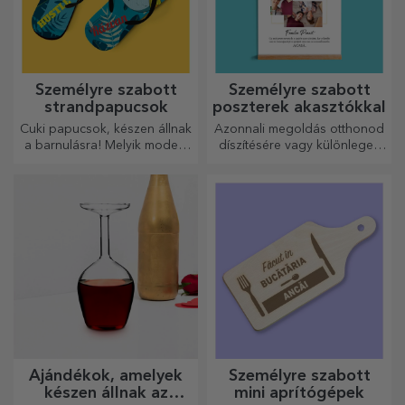
Személyre szabott
Személyre szabott
strandpapucsok
poszterek akasztókkal
Cuki papucsok, készen állnak
Azonnali megoldás otthonod
a barnulásra! Melyik modellt
díszítésére vagy különleges
választod személyre
ajándék szeretteidnek!
szabáshoz?
Ajándékok, amelyek
Személyre szabott
készen állnak az
mini aprítógépek