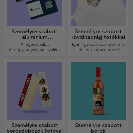
Személyre szabott
Személyre szabott
alumínium
rövidnadrág fotókkal
névjegykártyák
A legeredetibb
Igen, igen... a szoknyákra is
névjegykártyák, amelyekkel
lehetnek képek! Vonzó
kiemelkedhet a tömegből
kollekció eredeti
szoknyákból.
Személyre szabott
Személyre szabott
borosdobozok fotóval
borok