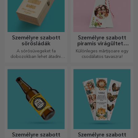
Személyre szabott
Személyre szabott
sörösládák
piramis virágültető
készletek
A sörösüvegeket fa
Különleges mărțișoare egy
dobozokban lehet átadni,
csodálatos tavaszra!
amelyekre a címzett nevét és
egy személyre szóló üzenetet
lehet gravírozni.
Személyre szabott
Személyre szabott