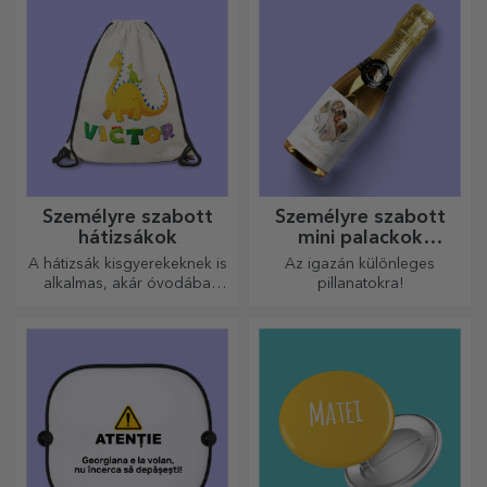
Személyre szabott
Személyre szabott
hátizsákok
mini palackok
pezsgővel
A hátizsák kisgyerekeknek is
Az igazán különleges
alkalmas, akár óvodába
pillanatokra!
járnak, akár iskolába
kezdenek. Készítsd el azt,
amelyik a legjobban illik a
kicsidhez!