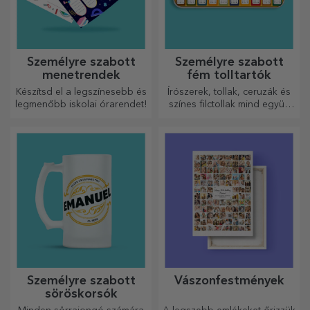
Személyre szabott
Személyre szabott
menetrendek
fém tolltartók
Készítsd el a legszínesebb és
Írószerek, tollak, ceruzák és
legmenőbb iskolai órarendet!
színes filctollak mind együtt
tárolhatók a StarGift
személyre szabott
tolltartóiban!
Személyre szabott
Vászonfestmények
söröskorsók