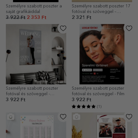
Személyre szabott poszter a
Személyre szabott poszter 17
saját grafikáiddal
fotóval és szöveggel –
Érettségi
3 922 Ft
2 353 Ft
2 321 Ft
Személyre szabott poszter
Személyre szabott poszter
fotóval és szöveggel -
fotóval és szöveggel - Film
Magazin borító
3 922 Ft
3 922 Ft
(1)