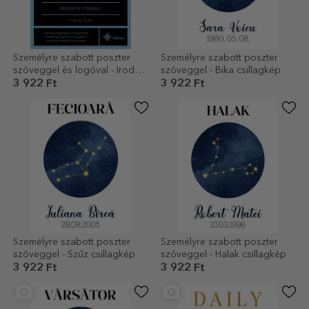
Személyre szabott poszter
Személyre szabott poszter
szöveggel és logóval - Irodai
szöveggel - Bika csillagkép
szabályok
3 922 Ft
3 922 Ft
Személyre szabott poszter
Személyre szabott poszter
szöveggel - Szűz csillagkép
szöveggel - Halak csillagkép
3 922 Ft
3 922 Ft