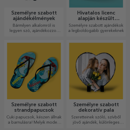
Személyre szabott
Hivatalos licenc
ajándékélmények
alapján készült
személyre szabott
Bármilyen alkalomról is
Személyre szabott ajándékok
ajándékok - TraLaLa
legyen szó, ajándékozzon
a legboldogabb gyerekeknek
emlékezetes élményt –
felejthetetlen emlékeket,
adrenalin- vagy relaxációs
élményeket.
Személyre szabott
Személyre szabott
strandpapucsok
dekoratív pala
Cuki papucsok, készen állnak
Szeretteinek szóló, szívből
a barnulásra! Melyik modellt
jövő ajándék, különleges
választod személyre
dísztárgy.