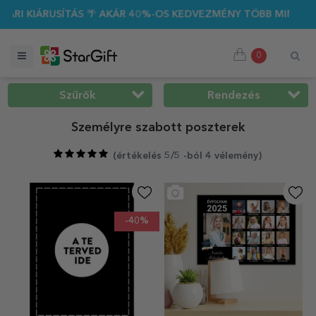
 AKÁR 40%-OS KEDVEZMÉNY TÖBB MINT 100 SZEMÉLYRE SZAB
0
Szűrők
Rendezés
Személyre szabott poszterek
(
értékelés 5/5 -ból 4 vélemény
)
-40%