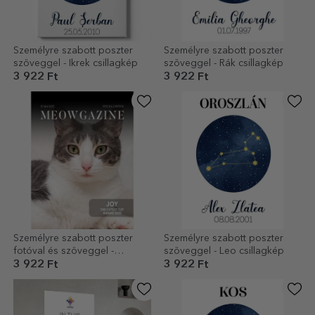
Személyre szabott poszter
Személyre szabott poszter
szöveggel - Ikrek csillagkép
szöveggel - Rák csillagkép
3 922 Ft
3 922 Ft
Személyre szabott poszter
Személyre szabott poszter
fotóval és szöveggel -
szöveggel - Leo csillagkép
Meowgazine
3 922 Ft
3 922 Ft