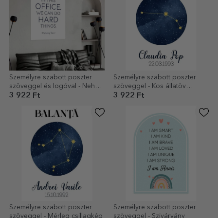
Személyre szabott poszter
Személyre szabott poszter
szöveggel és logóval - Nehéz
szöveggel - Kos állatöv
dolgok
csillagkép
3 922 Ft
3 922 Ft
Személyre szabott poszter
Személyre szabott poszter
szöveggel - Mérleg csillagkép
szöveggel - Szivárvány