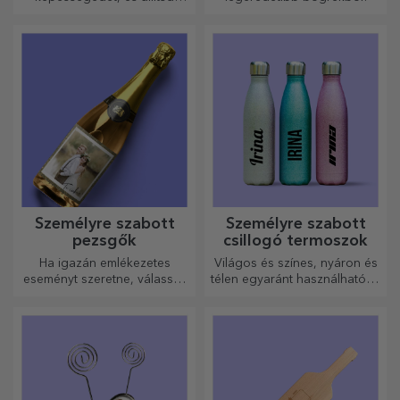
össze a személyre szabott
kirakós játék képét a kedvenc
fotóidból.
Személyre szabott
Személyre szabott
pezsgők
csillogó termoszok
Ha igazán emlékezetes
Világos és színes, nyáron és
eseményt szeretne, válassza
télen egyaránt használható, a
a pezsgő címkéjének
termoszok könnyen
személyre szabását, és
személyre szabhatók és
élvezze a pillanatot a
bárhová magaddal viheted
legteljesebb mértékben!
őket!