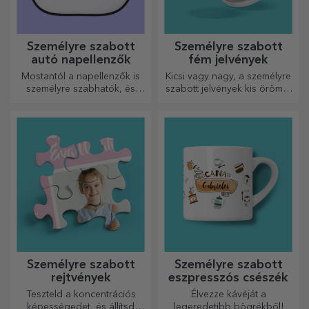
Személyre szabott
Személyre szabott
autó napellenzők
fém jelvények
Mostantól a napellenzők is
Kicsi vagy nagy, a személyre
személyre szabhatók, és
szabott jelvények kis örömöt
ideálisak az autóban
okozhatnak, ha személyre
uralkodó hő minimalizálására.
szabottak. Egy tárgy, amely
szerencsét, mosolyt és
jókedvet hoz!
Személyre szabott
Személyre szabott
rejtvények
eszpresszós csészék
Teszteld a koncentrációs
Élvezze kávéját a
képességedet, és állítsd
legeredetibb bögrékből!