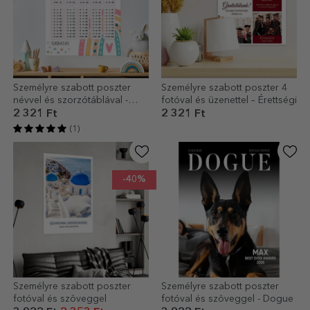
Személyre szabott poszter
Személyre szabott poszter 4
névvel és szorzótáblával -
fotóval és üzenettel – Érettségi
Szivárvány
2 321 Ft
2 321 Ft
(1)
-40%
Személyre szabott poszter
Személyre szabott poszter
fotóval és szöveggel
fotóval és szöveggel - Dogue