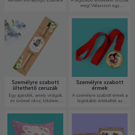
Minden sörrajongó számára
A legszebb emlékeket őrizzük
meg! Válasszon egy
ajándékot, amely érzelmeket
kelt!
Személyre szabott
Személyre szabott
ültethető ceruzák
érmek
Egy ajándék, amely virágzik
A személyre szabott érmek a
és örömet okoz, tökéletes
leginkább értékeltek az
március 1-jére és 8-ára
elvégzett munkáért.
Személyre szabhatja őket, és
elismerheti az érdemeiket!