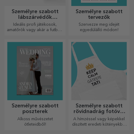
Személyre szabott
Személyre szabott
lábszárvédők
tervezők
futballhoz
Ideális profi játékosok,
Szervezze meg idejét
amatőrök vagy akár a futballt
egyedülálló módon!
szerető gyermekek számára
is.
Személyre szabott
Személyre szabott
poszterek
rövidnadrág fotóval
vagy hímzéssel
Alkoss művészetet
A hímzéssel vagy képekkel
ötleteidből!
díszített eredeti kötényekből
álló vonzó kollekció tökéletes