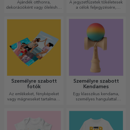
Ajándék otthonra,
A jegyzetfüzetek tökéletesek
dekorációként vagy öleléshez
a célok feljegyzésére,
– a személyre szabott párnák
ideálisak ilyen feladatokhoz.
minden alkalomra
tökéletesek.
Személyre szabott
Személyre szabott
fotók
Kendames
Az emlékeket, fényképeket
Egy klasszikus kendama,
vagy mágneseket tartalmazó
személyes hangulattal
dobozok nagyon népszerű
újragondolva
ajándékok. Válassza ki
kedvenc fényképeit, és adjon
eredeti ajándékokat.