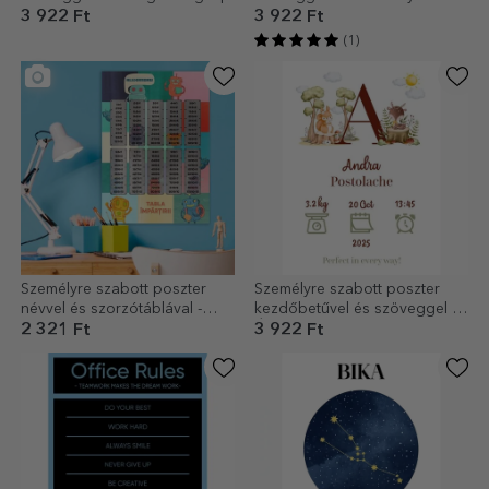
3 922 Ft
3 922 Ft
(1)
Személyre szabott poszter
Személyre szabott poszter
névvel és szorzótáblával -
kezdőbetűvel és szöveggel -
Robotok
Állatok
2 321 Ft
3 922 Ft