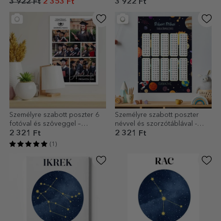
3 922 Ft
2 353 Ft
3 922 Ft
Személyre szabott poszter 6
Személyre szabott poszter
fotóval és szöveggel –
névvel és szorzótáblával -
Érettségi
Bolygók
2 321 Ft
2 321 Ft
(1)