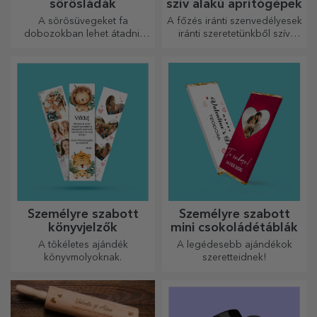
sörösládák
szív alakú aprítógépek
A sörösüvegeket fa
A főzés iránti szenvedélyesek
dobozokban lehet átadni,
iránti szeretetünkből szív
amelyekre a címzett nevét és
alakú ajándékokat
egy személyre szóló üzenetet
készítettünk a legügyesebb
lehet gravírozni.
háziasszonyok számára.
Személyre szabott
Személyre szabott
könyvjelzők
mini csokoládétáblák
A tökéletes ajándék
A legédesebb ajándékok
könyvmolyoknak.
szeretteidnek!