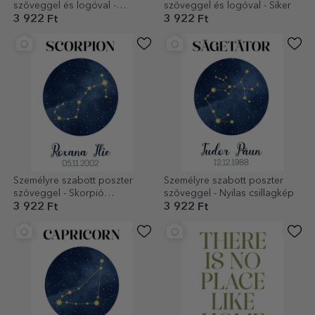
szöveggel és logóval -
szöveggel és logóval - Siker
Journey
3 922 Ft
3 922 Ft
Személyre szabott poszter
Személyre szabott poszter
szöveggel - Skorpió
szöveggel - Nyilas csillagkép
csillagkép
3 922 Ft
3 922 Ft