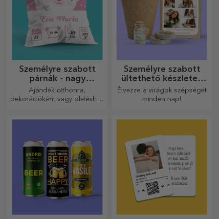
Személyre szabott
Személyre szabott
párnák - nagy
ültethető készletek
méretben
ajándékba
Ajándék otthonra,
Élvezze a virágok szépségét
dekorációként vagy öleléshez
minden nap!
– a személyre szabott párnák
minden alkalomra
tökéletesek.