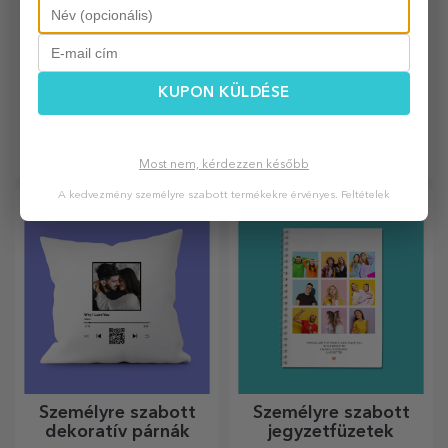
KUPON KÜLDÉSE
Egyedi pala lapok
Személyre szabott
naptárak
Szeretnéd igazán látványossá
Az év legszebb pillanatait
tenni kulináris alkotásaid
hozó hónapok!
Most nem, kérdezzen később
tálalását? Válassz pala
tányérokat, és alkoss saját
A kedvezmény személyre szabott termékekre érvényes.
Feltételek
dizájnt!
Személyre szabott
Személyre szabott
dekoratív párnák
jegyzetfüzetek