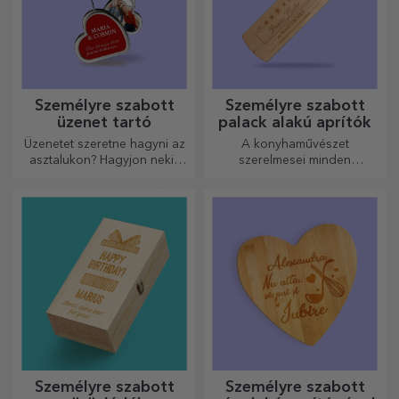
Személyre szabott
Személyre szabott
üzenet tartó
palack alakú aprítók
Üzenetet szeretne hagyni az
A konyhaművészet
asztalukon? Hagyjon nekik
szerelmesei minden
egy kedves emléket egy
dicséretet megérdemelnek. A
személyre szabott üzenet
palack alakú aprítók
tartóval.
tökéletesek a kész ételek
tálalásához.
Személyre szabott
Személyre szabott