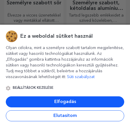
Személyre szabott sör
Személyre szabott,
kétoldalas alumínium
kártyák
Élvezze a vicces üzenetekkel
Tartsd legszebb emlékeidet a
vagy mintákkal ellátott
szíved közelében,
sörösdobozt!
szeretteiddel együtt.
Ez a weboldal sütiket használ
Olyan célokra, mint a személyre szabott tartalom megjelenítése,
sütiket vagy hasonló technológiákat használunk. Az
„Elfogadás” gombra kattintva hozzájárulsz az információk
sütiken vagy hasonló technológiákon keresztüli gyűjtéséhez.
Tudj meg többet a sütikről, beleértve a hozzájárulás
visszavonásának lehetőségét itt:
Süti szabályzat
BEÁLLÍTÁSOK KEZELÉSE
Személyre szabott
Személyre szabott
csillogó bögrék
színes bőr pénztárcák
Elfogadás
Csillogó ajándékok minden
Elengedhetetlen, klasszikus
kedvesednek!
kiegészítő, tökéletes
Elutasítom
mindenkinek!