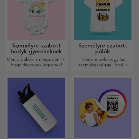
Személyre szabott
Személyre szabott
bodyk gyerekeknek
pólók
Mert a babák is megérdemlik,
Prémium pólók egy kis
hogy divatosak legyenek!
személyességgel, ideális
ajándék szeretteinek.
Testreszabás pamut vagy
sport modelleken, válassza ki
a megfelelőt!