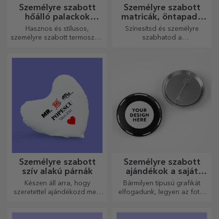
Személyre szabott
Személyre szabott
hőálló palackok
matricák, öntapadó
fogantyúval
címkék
Hasznos és stílusos,
Színesítsd és személyre
személyre szabott termoszok,
szabhatod a
amelyekkel bármelyik
jegyzetfüzeteidet és
évszakban élvezheti kedvenc
naplóidat.
italát.
Személyre szabott
Személyre szabott
szív alakú párnák
ajándékok a saját
grafikáiddal
Készen áll arra, hogy
Bármilyen típusú grafikát
szeretettel ajándékozd meg
elfogadunk, legyen az fotó,
legkedvesebb emberednek.
szöveg vagy mindkettő. :)
Most már megkaphatja a
kívánt ajándékot!