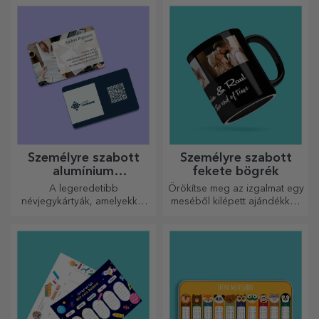
ajándék a főzés
szerelmeseinek.
Személyre szabott
Személyre szabott
alumínium
fekete bögrék
névjegykártyák
A legeredetibb
Örökítse meg az izgalmat egy
névjegykártyák, amelyekkel
meséből kilépett ajándékkal!
kiemelkedhet a tömegből
A teljesen fekete bögrék
képekkel vagy szöveggel
mindenkit lenyűgöznek, aki
megkapja őket ajándékba.