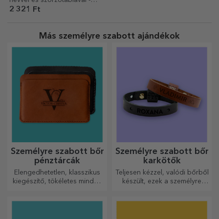
Versenyzés
2 321 Ft
Más személyre szabott ajándékok
Személyre szabott bőr
Személyre szabott bőr
pénztárcák
karkötők
Elengedhetetlen, klasszikus
Teljesen kézzel, valódi bőrből
kiegészítő, tökéletes minden
készült, ezek a személyre
férfi számára!
szabott karkötők mind neki,
mind neki alkalmasak.