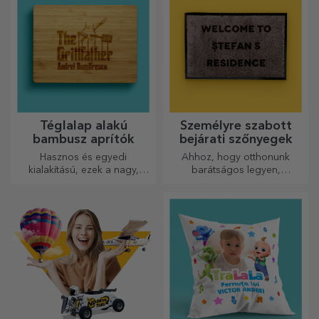
Téglalap alakú
Személyre szabott
bambusz aprítók
bejárati szőnyegek
Hasznos és egyedi
Ahhoz, hogy otthonunk
kialakítású, ezek a nagy,
barátságos legyen,
gravírozott vágódeszkák
elengedhetetlen, hogy a
tökéletesek a konyhában
bejáratnál szőnyeg legyen.
elkészített legfinomabb
Személyre szabhatja őket, és
ételekhez.
így a legvonzóbb
szőnyegeket kapja!