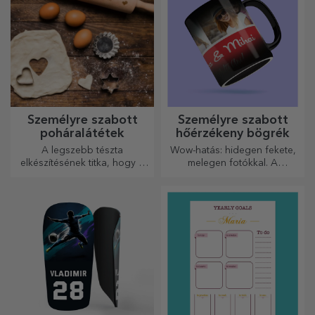
Személyre szabott
Személyre szabott
poháralátétek
hőérzékeny bögrék
A legszebb tészta
Wow-hatás: hidegen fekete,
elkészítésének titka, hogy a
melegen fotókkal. A
varázslatos sodrófáinkat
hőérzékeny bögre
használja. A piték isteni
különleges ajándék bárkinek.
finomságúak lesznek!