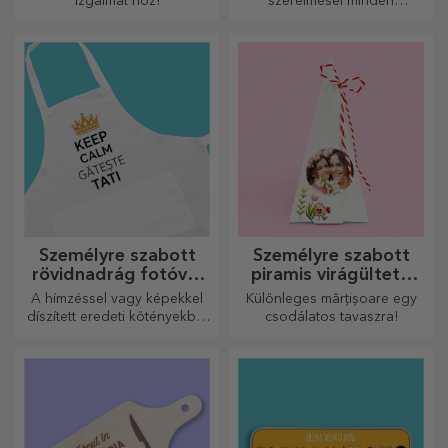
izgalmat hoz!
szerelmesei minden
dicséretet megérdemelnek,
ezért az ízletes ételek a
legkreatívabb aprítókkal
készülnek. Válassza ki a
megfelelőt!
Személyre szabott
Személyre szabott
rövidnadrág fotóval
piramis virágültető
vagy hímzéssel
készletek
A hímzéssel vagy képekkel
Különleges mărțișoare egy
díszített eredeti kötényekből
csodálatos tavaszra!
álló vonzó kollekció tökéletes
ajándék a főzés
szerelmeseinek.