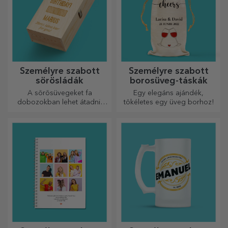
Személyre szabott
Személyre szabott
sörösládák
borosüveg-táskák
A sörösüvegeket fa
Egy elegáns ajándék,
dobozokban lehet átadni,
tökéletes egy üveg borhoz!
amelyekre a címzett nevét és
egy személyre szóló üzenetet
lehet gravírozni.