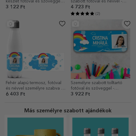
készlet fotóval és szöveggel –
szabott fotóval és névvel -
Rainbow modell
Rainbow modell
3 122 Ft
4 723 Ft
(2)
Fehér alapú termosz, fotóval
Személyre szabott tolltartó
és névvel személyre szabva –
fotóval és szöveggel -
Rainbow modell
Rainbow modell
6 403 Ft
3 922 Ft
Más személyre szabott ajándékok