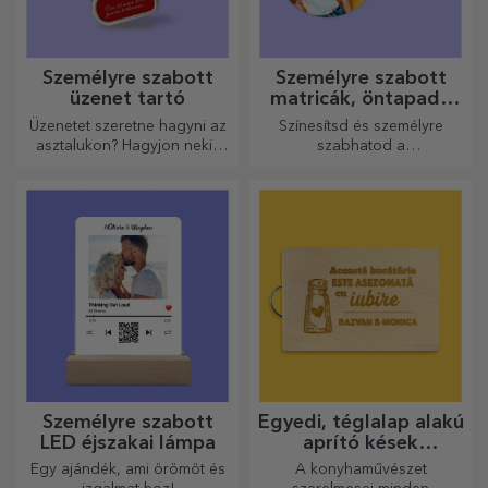
Személyre szabott
Személyre szabott
üzenet tartó
matricák, öntapadó
címkék
Üzenetet szeretne hagyni az
Színesítsd és személyre
asztalukon? Hagyjon nekik
szabhatod a
egy kedves emléket egy
jegyzetfüzeteidet és
személyre szabott üzenet
naplóidat.
tartóval.
Személyre szabott
Egyedi, téglalap alakú
LED éjszakai lámpa
aprító kések
fogantyúval
Egy ajándék, ami örömöt és
A konyhaművészet