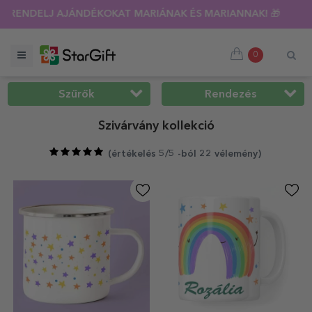
SÍTÁS 🌴 AKÁR 40%-OS KEDVEZMÉNY TÖBB MINT 100 SZEMÉLYR
0
Szűrők
Rendezés
Szivárvány kollekció
(
értékelés 5/5 -ból 22 vélemény
)