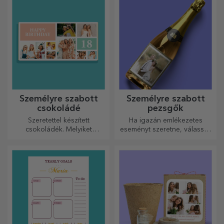
üzenetekből áll.
elkészítéséhez.
Személyre szabott
Személyre szabott
csokoládé
pezsgők
Szeretettel készített
Ha igazán emlékezetes
csokoládék. Melyiket
eseményt szeretne, válassza
választja?
a pezsgő címkéjének
személyre szabását, és
élvezze a pillanatot a
legteljesebb mértékben!