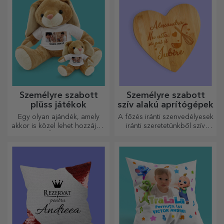
Személyre szabott
Személyre szabott
plüss játékok
szív alakú aprítógépek
Egy olyan ajándék, amely
A főzés iránti szenvedélyesek
akkor is közel lehet hozzájuk,
iránti szeretetünkből szív
amikor Ön nincs ott, a
alakú ajándékokat
személyre szabott
készítettünk a legügyesebb
plüssjátékok, amelyek
háziasszonyok számára.
pontosan alkalmasak
ölelgetésre!