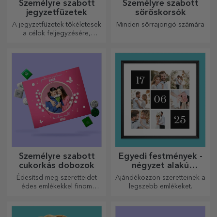
Személyre szabott
Személyre szabott
jegyzetfüzetek
söröskorsók
A jegyzetfüzetek tökéletesek
Minden sörrajongó számára
a célok feljegyzésére,
ideálisak ilyen feladatokhoz.
Személyre szabott
Egyedi festmények -
cukorkás dobozok
négyzet alakú
formátum
Édesítsd meg szeretteidet
Ajándékozzon szeretteinek a
édes emlékekkel finom
legszebb emlékeket.
édességekből álló
dobozokban!