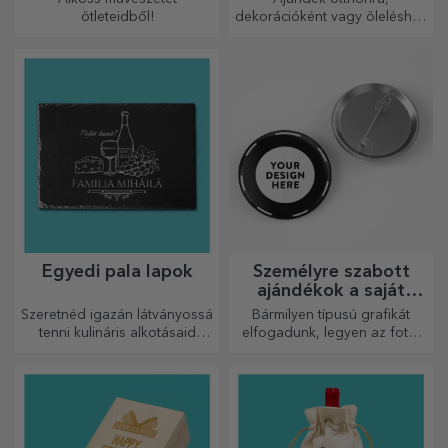
ötleteidből!
dekorációként vagy öleléshez
– a személyre szabott párnák
minden alkalomra
tökéletesek.
Egyedi pala lapok
Személyre szabott
ajándékok a saját
grafikáiddal
Szeretnéd igazán látványossá
Bármilyen típusú grafikát
tenni kulináris alkotásaid
elfogadunk, legyen az fotó,
tálalását? Válassz pala
szöveg vagy mindkettő. :)
tányérokat, és alkoss saját
Most már megkaphatja a
dizájnt!
kívánt ajándékot!