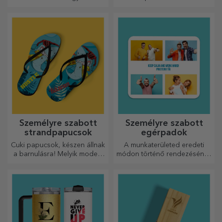
hasznosak és tökéletesek,
hogy bárhová magaddal
vihesd őket!
Személyre szabott
Személyre szabott
strandpapucsok
egérpadok
Cuki papucsok, készen állnak
A munkaterületed eredeti
a barnulásra! Melyik modellt
módon történő rendezésének
választod személyre
egyik módja az, hogy
szabáshoz?
személyre szabod a
legmenőbb egérpadjaidat.