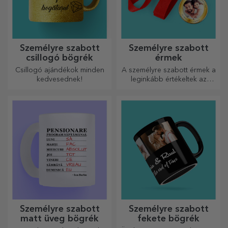
Személyre szabott
Személyre szabott
csillogó bögrék
érmek
Csillogó ajándékok minden
A személyre szabott érmek a
kedvesednek!
leginkább értékeltek az
elvégzett munkáért.
Személyre szabhatja őket, és
elismerheti az érdemeiket!
Személyre szabott
Személyre szabott
matt üveg bögrék
fekete bögrék