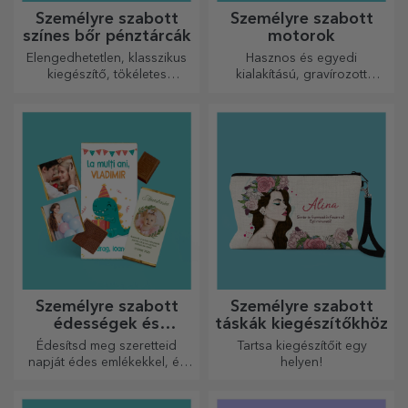
Személyre szabott
Személyre szabott
színes bőr pénztárcák
motorok
Elengedhetetlen, klasszikus
Hasznos és egyedi
kiegészítő, tökéletes
kialakítású, gravírozott
mindenkinek!
vágódeszkák tökéletesek a
konyhában elkészített
legfinomabb ételekhez.
Személyre szabott
Személyre szabott
édességek és
táskák kiegészítőkhöz
cukorkák
Édesítsd meg szeretteid
Tartsa kiegészítőit egy
napját édes emlékekkel, és
helyen!
tedd még szebbé a napjukat!
Válaszd ki a kedvedre való