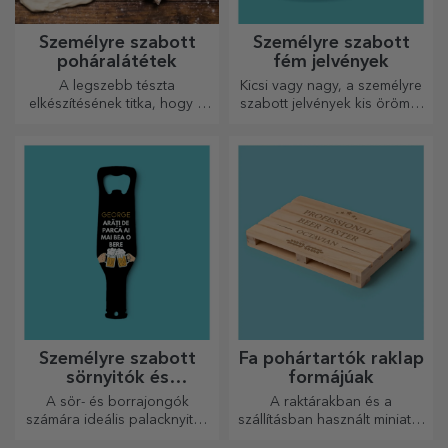
Személyre szabott
Személyre szabott
poháralátétek
fém jelvények
A legszebb tészta
Kicsi vagy nagy, a személyre
elkészítésének titka, hogy a
szabott jelvények kis örömöt
varázslatos sodrófáinkat
okozhatnak, ha személyre
használja. A piték isteni
szabottak. Egy tárgy, amely
finomságúak lesznek!
szerencsét, mosolyt és
jókedvet hoz!
Személyre szabott
Fa pohártartók raklap
sörnyitók és
formájúak
dugóhúzók
A sör- és borrajongók
A raktárakban és a
számára ideális palacknyitók
szállításban használt miniatűr
és dugóhúzók teljesen új
raklapok mintájára készült,