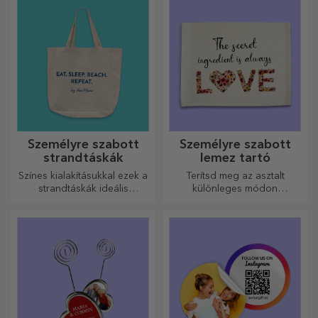
modellt, és adj nekik egy
édes, személyre szabott
ajándékot!
Személyre szabott
Személyre szabott
strandtáskák
lemez tartó
Színes kialakításukkal ezek a
Terítsd meg az asztalt
strandtáskák ideális
különleges módon
ajándékok lehetnek
tányértartókkal. Személyre
szeretteidnek, vagy akár új
szabhatók üzenettel vagy az
kiegészítők a
asztalnál ülők nevével.
táskagyűjteményedben.