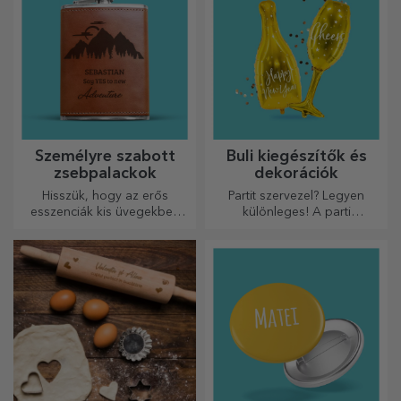
Személyre szabott
Buli kiegészítők és
zsebpalackok
dekorációk
Hisszük, hogy az erős
Partit szervezel? Legyen
esszenciák kis üvegekben
különleges! A parti
vannak. Mit szólna egy
kiegészítők és dekorációk
személyre szabott
célja, hogy felvidítsák a
zsebpalackhoz?
hangulatot.