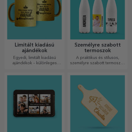
Limitált kiadású
Személyre szabott
ajándékok
termoszok
Egyedi, limitált kiadású
A praktikus és stílusos,
ajándékok – különleges
személyre szabott termoszok
meglepetések felejthetetlen
tökéletesek kedvenc italod
pillanatokhoz
élvezéséhez, hidegen nyáron
és melegen télen.