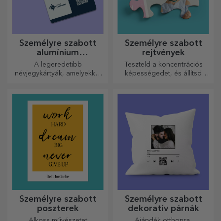
Személyre szabott
Személyre szabott
alumínium
rejtvények
névjegykártyák
A legeredetibb
Teszteld a koncentrációs
névjegykártyák, amelyekkel
képességedet, és állítsd
kiemelkedhet a tömegből
össze a személyre szabott
kirakós játék képét a kedvenc
fotóidból.
Személyre szabott
Személyre szabott
poszterek
dekoratív párnák
Alkoss művészetet
Ajándék otthonra,