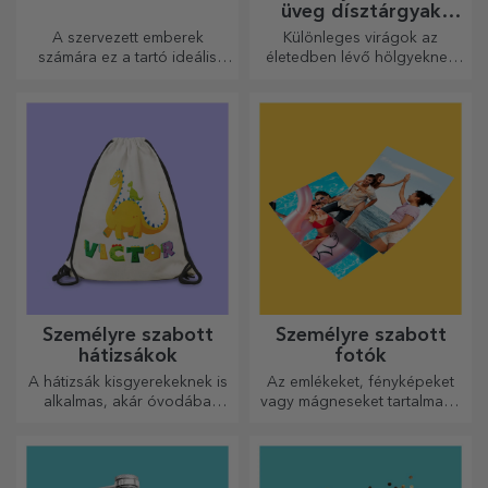
üveg dísztárgyak
konzervált virágokkal
A szervezett emberek
Különleges virágok az
számára ez a tartó ideális
életedben lévő hölgyeknek
ajándék.
és fiatal hölgyeknek.
Személyre szabott
Személyre szabott
hátizsákok
fotók
A hátizsák kisgyerekeknek is
Az emlékeket, fényképeket
alkalmas, akár óvodába
vagy mágneseket tartalmazó
járnak, akár iskolába
dobozok nagyon népszerű
kezdenek. Készítsd el azt,
ajándékok. Válassza ki
amelyik a legjobban illik a
kedvenc fényképeit, és adjon
kicsidhez!
eredeti ajándékokat.