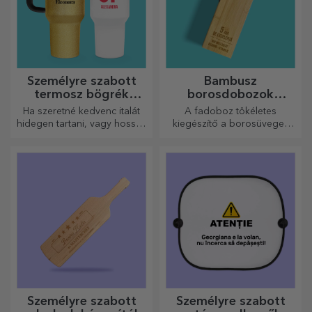
Személyre szabott
Bambusz
termosz bögrék
borosdobozok
fogantyúval és
kiegészítőkkel
Ha szeretné kedvenc italát
A fadoboz tökéletes
szívószállal
hidegen tartani, vagy hosszú
kiegészítő a borosüvegek
utazás során melegen
elegáns bemutatásához.
szeretné tartani a kávéját,
akkor termoszunk tökéletes
választás ilyen esetekre.
Személyre szabott
Személyre szabott