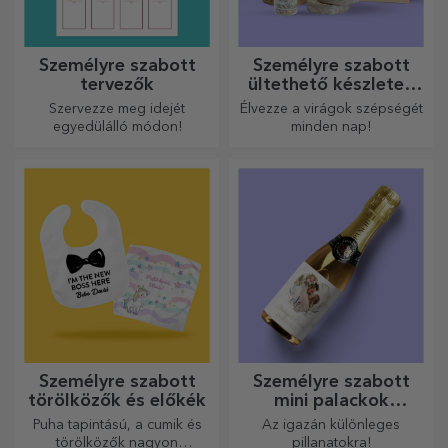
Személyre szabott
Személyre szabott
tervezők
ültethető készletek
ajándékba
Szervezze meg idejét
Élvezze a virágok szépségét
egyedülálló módon!
minden nap!
Személyre szabott
Személyre szabott
törölközők és előkék
mini palackok
pezsgővel
Puha tapintású, a cumik és
Az igazán különleges
törölközők nagyon
pillanatokra!