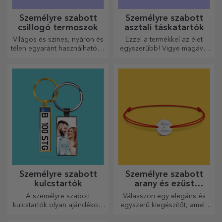
Személyre szabott
Személyre szabott
csillogó termoszok
asztali táskatartók
Világos és színes, nyáron és
Ezzel a termékkel az élet
télen egyaránt használható, a
egyszerűbb! Vigye magával
termoszok könnyen
bárhová is megy!
személyre szabhatók és
bárhová magaddal viheted
őket!
Személyre szabott
Személyre szabott
kulcstartók
arany és ezüst
karkötők
A személyre szabott
Válasszon egy elegáns és
kulcstartók olyan ajándékok,
egyszerű kiegészítőt, amely
amelyeket mindig magaddal
szerinted legjobban tükrözi