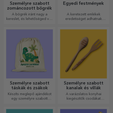
Személyre szabott
Egyedi festmények
zománcozott bögrék
A bögrék iránt nagy a
A keretezett emlékek
kereslet, és lehetőséged van
eredetiséget adhatnak
személyre szabni őket, és
otthonának, személyre
magaddal vinni bárhová
szabhatják festményeit és
mész, mert a zománcozottak
megalkothatják saját
nem törnek össze.
történetét!
Személyre szabott
Személyre szabott
táskák és zsákok
kanalak és villák
Készíts meglepő ajándékot
A varázslatos konyhai
egy személyre szabott
kiegészítők csodákat
táskával, amelynek egyedi
művelnek! A villák és kanalak
dizájnja a fotóidból és a
remek csapatot alkotnak a
„boldog születésnapot”
legkifinomultabb receptek