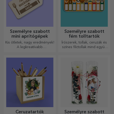
Személyre szabott
Személyre szabott
mini aprítógépek
fém tolltartók
Kis ötletek, nagy eredmények!
Írószerek, tollak, ceruzák és
A legkreatívabb
színes filctollak mind együtt
aprítógépekkel készülnek a
tárolhatók a StarGift
legfinomabb ételek, válassza
személyre szabott
ki a legmegfelelőbbet!
tolltartóiban!
Ceruzatartók
Személyre szabott