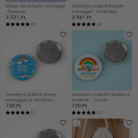
Mázas fém bögrék szöveggel
Személyre szabott bögrék
- Rainbow
szöveggel - Szivárvány
3 521 Ft
2 961 Ft
(9)
(4)
Személyre szabott jelvény
Személyre szabott névtábla a
szöveggel az iskolához -
kicsiknek – Óvoda
Rainbow modell
720 Ft
720 Ft
(1)
(1)