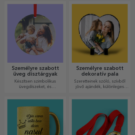
megjelenést kaphatnak, ha
hiteles megjelenést biztosít.
személyre szabják őket.
Személyre szabott
Személyre szabott
üveg dísztárgyak
dekoratív pala
Készítsen szimbolikus
Szeretteinek szóló, szívből
üvegdíszeket, és
jövő ajándék, különleges
ajándékozza meg szeretteit
dísztárgy.
eredeti és egyedi
ajándékokkal!