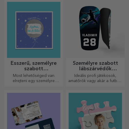
vihetsz, és amelyek
annak a személynek a
tökéletesen alkalmasak arra,
személyiségét, aki viselni
hogy minden nap
fogja.
emlékeztessék őket rád.
Ésszerű, személyre
Személyre szabott
szabott
lábszárvédők
üdvözlőkártyák és
futballhoz
Most lehetőséged van
Ideális profi játékosok,
kártyák
elrejteni egy személyre
amatőrök vagy akár a futballt
szabott üzenetet
szerető gyermekek számára
szeretteidnek, és meglepni
is.
őket bármilyen alkalomra.