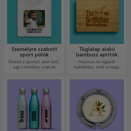
Személyre szabott
Téglalap alakú
sport pólók
bambusz aprítók
Élvezd a sportot, amit űzöl,
Hasznos és egyedi
egy személyre szabott
kialakítású, ezek a nagy,
pólóval, a neveddel vagy
gravírozott vágódeszkák
fotóddal, ez lehet a
tökéletesek a konyhában
kedvenced!
elkészített legfinomabb
ételekhez.