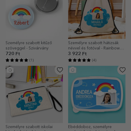
Személyre szabott kitűző
Személyre szabott hátizsák
szöveggel - Szivárvány
névvel és fotóval - Rainbow
modell
720 Ft
3 922 Ft
(1)
(4)
Személyre szabott iskolai
Ebéddoboz, személyre