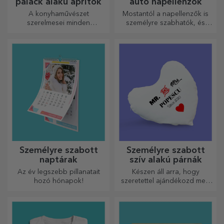
palack alakú aprítók
autó napellenzők
A konyhaművészet
Mostantól a napellenzők is
szerelmesei minden
személyre szabhatók, és
dicséretet megérdemelnek. A
ideálisak az autóban
palack alakú aprítók
uralkodó hő minimalizálására.
tökéletesek a kész ételek
tálalásához.
Személyre szabott
Személyre szabott
naptárak
szív alakú párnák
Az év legszebb pillanatait
Készen áll arra, hogy
hozó hónapok!
szeretettel ajándékozd meg
legkedvesebb emberednek.