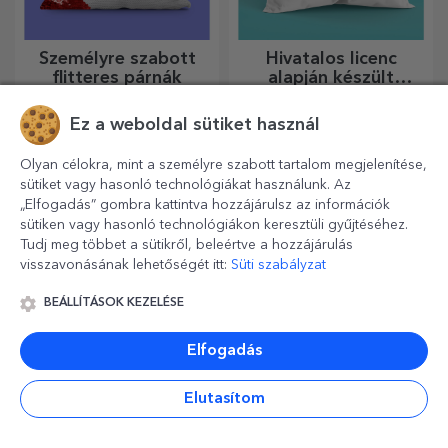
Személyre szabott
Hivatalos licenc
flitteres párnák
alapján készült
személyre szabott
Ideális ajándék bármilyen
Személyre szabott ajándékok
ajándékok - TraLaLa
alkalomra.
a legboldogabb gyerekeknek
Ez a weboldal sütiket használ
Olyan célokra, mint a személyre szabott tartalom megjelenítése,
sütiket vagy hasonló technológiákat használunk. Az
„Elfogadás” gombra kattintva hozzájárulsz az információk
sütiken vagy hasonló technológiákon keresztüli gyűjtéséhez.
Tudj meg többet a sütikről, beleértve a hozzájárulás
visszavonásának lehetőségét itt:
Süti szabályzat
BEÁLLÍTÁSOK KEZELÉSE
Elfogadás
Személyre szabott
Személyre szabott
rövidnadrág fotókkal
ültethető ceruzák
Elutasítom
Igen, igen... a szoknyákra is
Egy ajándék, amely virágzik
lehetnek képek! Vonzó
és örömet okoz, tökéletes