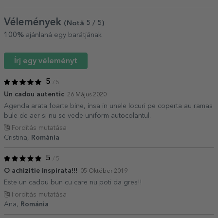
Vélemények
(Notă
5
/ 5
)
100%
ajánlaná egy barátjának
Írj egy véleményt
5
/ 5
Un cadou autentic
26 Május 2020
Agenda arata foarte bine, insa in unele locuri pe coperta au ramas
bule de aer si nu se vede uniform autocolantul.
Fordítás mutatása
Cristina,
Románia
5
/ 5
O achizitie inspirata!!!
05 Október 2019
Este un cadou bun cu care nu poti da gres!!
Fordítás mutatása
Ana,
Románia