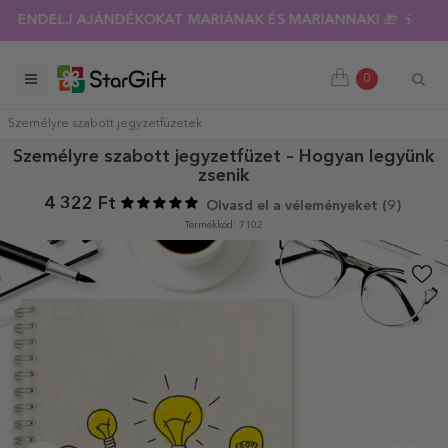
RENDELJ AJÁNDÉKOKAT MARIÁNAK ÉS MARIANNAK! 🎁 🍷
0
Személyre szabott jegyzetfüzetek
Személyre szabott jegyzetfüzet – Hogyan legyünk
zsenik
4 322 Ft
Olvasd el a véleményeket (
9
)
Termékkód: 7102