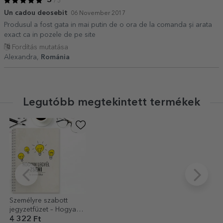
5
/ 5
Un cadou deosebit
06 November 2017
Produsul a fost gata in mai putin de o ora de la comanda și arata
exact ca in pozele de pe site
Fordítás mutatása
Alexandra,
Románia
Legutóbb megtekintett termékek
Személyre szabott
jegyzetfüzet – Hogyan
legyünk zsenik
4 322 Ft