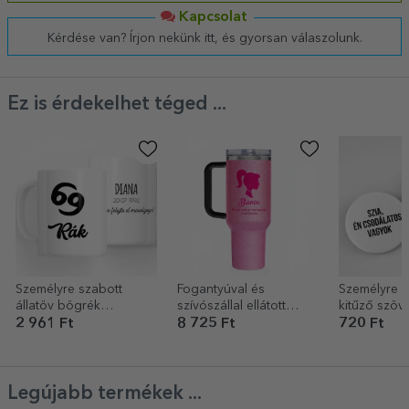
Kapcsolat
Kérdése van? Írjon nekünk itt, és gyorsan válaszolunk.
Ez is érdekelhet téged ...
Személyre szabott
Fogantyúval és
Személyre s
állatöv bögrék
szívószállal ellátott
kitűző szöv
szöveggel - Rák
termosz bögre,
2 961 Ft
8 725 Ft
720 Ft
személyre szabott
felirattal – Barbie
Legújabb termékek ...