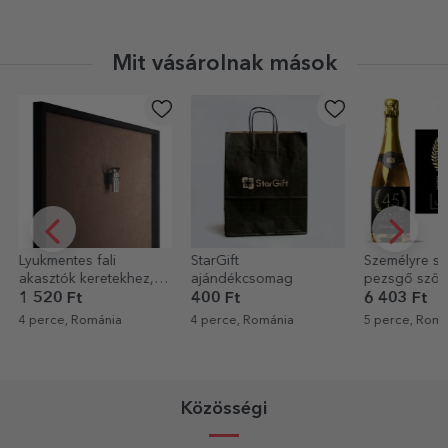
Mit vásárolnak mások
StarGift
Személyre szabott
Személyre sz
ajándékcsomag
pezsgő szöveggel
pezsgő névve
születésnapokra -
400 Ft
6 403 Ft
6 403 Ft
Arany
4 perce, Románia
5 perce, Románia
21 perce, Rom
Közösségi