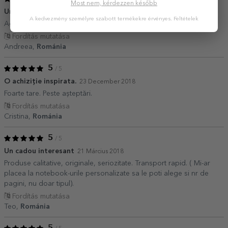
Most nem, kérdezzen később
Un cadou superb
08 Január 2019
A kedvezmény személyre szabott termékekre érvényes.
Feltételek
Agenda a fost la fel ca in poza. Apreciez calitatea.
Fordítás mutatása
Andreea,
Románia
5
/ 5
O achiziție inspirata.
23 December 2018
Foarte tare. Peste așteptări.
Fordítás mutatása
Cristina,
Románia
5
/ 5
Un cadou interesant
21 Március 2018
Produse calitative, originale, seriozitate. Transport rapid. ( Mi-ar
placea la notebook-urile personalizate sa le poti alege si nr de
pagini, nu doar tipul).
Fordítás mutatása
Teo,
Románia