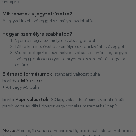
ünnepre.
Mit tehetek a jegyzetfüzetre?
.
A jegyzetfüzet szöveggel személyre szabható
Hogyan személyre szabhatod?
Nyomja meg a Személyre szabás gombot.
Töltse ki a mezőket a személyre szabni kívánt szöveggel.
Miután befejezte a személyre szabást, ellenőrizze, hogy a
szöveg pontosan olyan, amilyennek szeretné, és tegye a
kosárba.
Elérhető formátumok:
standard változat puha
Méretek:
borítóval
• A4 vagy A5 puha
Papírválaszték:
borító
80 lap, választható sima, vonal nélküli
papír, vonalas diktálópapír vagy vonalas matematikai papír
Notă:
Atenție, în varianta necartonată, produsul este un notebook