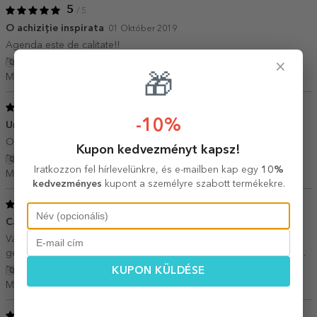
5
/ 5
O achiziție inspirata
01 Október 2019
Agenda este de calitate!!
×
Fordítás mutatása
Maria,
Románia
🎁
5
/ 5
-10%
Un cadou...genial!
30 Június 2019
O bucurie pentru cea care l-a primit!
Kupon kedvezményt kapsz!
Fordítás mutatása
Iratkozzon fel hírlevelünkre, és e-mailben kap egy
10%
Maria,
Románia
kedvezményes
kupont a személyre szabott termékekre.
5
/ 5
Calitate
23 Január 2019
Varianta cu coperta cartonata poate fi mai bine plimbata prin
geanta de laptop sau orice geanta fara a_mi fi frica ca se indoaie.
KUPON KÜLDÉSE
Fordítás mutatása
Maria,
Románia
5
/ 5