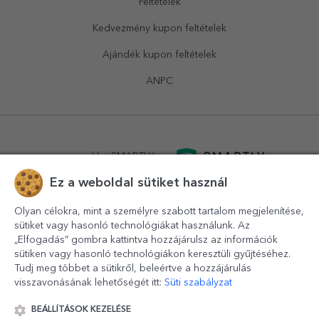
Feltételek
Kedvezmény kupon feltételek
Ajándék kupon feltételek
ANPC
powered by
SMARTLY.ro
Ez a weboldal sütiket használ
logistics by
APACARGO.com
Olyan célokra, mint a személyre szabott tartalom megjelenítése,
sütiket vagy hasonló technológiákat használunk. Az
„Elfogadás” gombra kattintva hozzájárulsz az információk
sütiken vagy hasonló technológiákon keresztüli gyűjtéséhez.
Tudj meg többet a sütikről, beleértve a hozzájárulás
visszavonásának lehetőségét itt:
Süti szabályzat
BEÁLLÍTÁSOK KEZELÉSE
© 2016-2026
StarGift
Romania,
București
, strada
Copilului