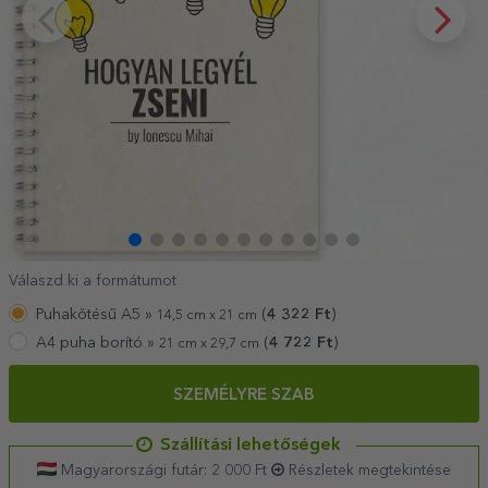
Válaszd ki a formátumot
Puhakötésű A5 »
(
4 322
Ft
)
14,5 cm x 21 cm
A4 puha borító »
(
4 722
Ft
)
21 cm x 29,7 cm
SZEMÉLYRE SZAB
Szállítási lehetőségek
Magyarországi futár: 2 000 Ft
Részletek megtekintése