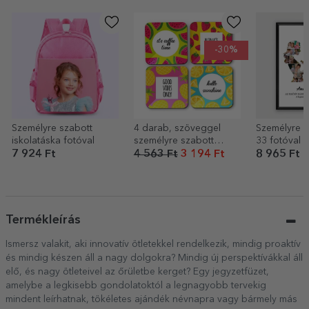
-30%
Személyre szabott
4 darab, szöveggel
Személyre s
iskolatáska fotóval
személyre szabott
33 fotóval 
pohártartó szett –
szöveggel –
7 924 Ft
4 563 Ft
3 194 Ft
8 965 Ft
Summer
Termékleírás
Ismersz valakit, aki innovatív ötletekkel rendelkezik, mindig proaktív
és mindig készen áll a nagy dolgokra? Mindig új perspektívákkal áll
elő, és nagy ötleteivel az őrületbe kerget? Egy jegyzetfüzet,
amelybe a legkisebb gondolatoktól a legnagyobb tervekig
mindent leírhatnak, tökéletes ajándék névnapra vagy bármely más