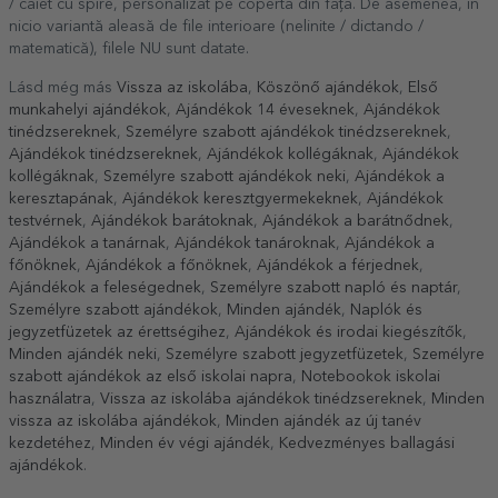
/ caiet cu spire, personalizat pe coperta din față. De asemenea, în
nicio variantă aleasă de file interioare (nelinite / dictando /
matematică), filele NU sunt datate.
Lásd még más
Vissza az iskolába
,
Köszönő ajándékok
,
Első
munkahelyi ajándékok
,
Ajándékok 14 éveseknek
,
Ajándékok
tinédzsereknek
,
Személyre szabott ajándékok tinédzsereknek
,
Ajándékok tinédzsereknek
,
Ajándékok kollégáknak
,
Ajándékok
kollégáknak
,
Személyre szabott ajándékok neki
,
Ajándékok a
keresztapának
,
Ajándékok keresztgyermekeknek
,
Ajándékok
testvérnek
,
Ajándékok barátoknak
,
Ajándékok a barátnődnek
,
Ajándékok a tanárnak
,
Ajándékok tanároknak
,
Ajándékok a
főnöknek
,
Ajándékok a főnöknek
,
Ajándékok a férjednek
,
Ajándékok a feleségednek
,
Személyre szabott napló és naptár
,
Személyre szabott ajándékok
,
Minden ajándék
,
Naplók és
jegyzetfüzetek az érettségihez
,
Ajándékok és irodai kiegészítők
,
Minden ajándék neki
,
Személyre szabott jegyzetfüzetek
,
Személyre
szabott ajándékok az első iskolai napra
,
Notebookok iskolai
használatra
,
Vissza az iskolába ajándékok tinédzsereknek
,
Minden
vissza az iskolába ajándékok
,
Minden ajándék az új tanév
kezdetéhez
,
Minden év végi ajándék
,
Kedvezményes ballagási
ajándékok
.