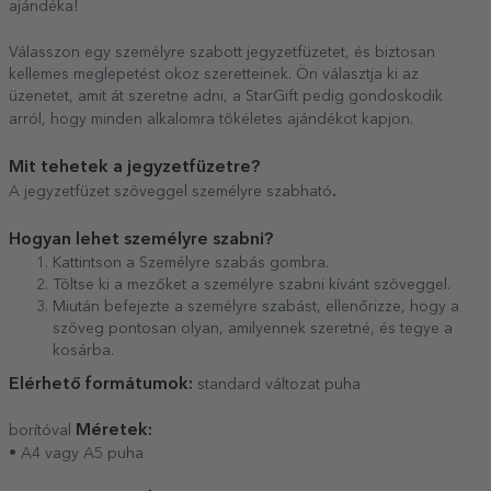
ajándéka!
Válasszon egy személyre szabott jegyzetfüzetet, és biztosan
kellemes meglepetést okoz szeretteinek. Ön választja ki az
üzenetet, amit át szeretne adni, a StarGift pedig gondoskodik
arról, hogy minden alkalomra tökéletes ajándékot kapjon.
Mit tehetek a jegyzetfüzetre?
.
A jegyzetfüzet szöveggel személyre szabható
Hogyan lehet személyre szabni?
Kattintson a Személyre szabás gombra.
Töltse ki a mezőket a személyre szabni kívánt szöveggel.
Miután befejezte a személyre szabást, ellenőrizze, hogy a
szöveg pontosan olyan, amilyennek szeretné, és tegye a
kosárba.
Elérhető formátumok:
standard változat puha
Méretek:
borítóval
• A4 vagy A5 puha