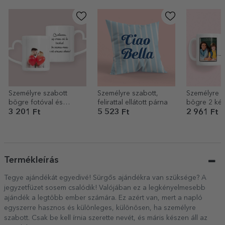
Személyre szabott
Személyre szabott,
Személyre s
bögre fotóval és
felirattal ellátott párna
bögre 2 kép
szöveggel – szív alakú
szöveggel
3 201 Ft
5 523 Ft
2 961 Ft
füllel
Termékleírás
Tegye ajándékát egyedivé! Sürgős ajándékra van szüksége? A
jegyzetfüzet sosem csalódik! Valójában ez a legkényelmesebb
ajándék a legtöbb ember számára. Ez azért van, mert a napló
egyszerre hasznos és különleges, különösen, ha személyre
szabott. Csak be kell írnia szerette nevét, és máris készen áll az