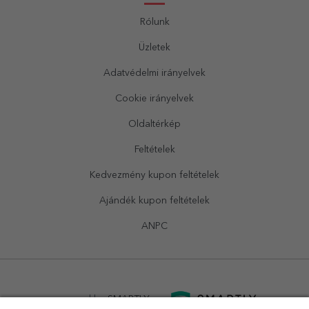
Rólunk
Üzletek
Adatvédelmi irányelvek
Cookie irányelvek
Oldaltérkép
Feltételek
Kedvezmény kupon feltételek
Ajándék kupon feltételek
ANPC
powered by
SMARTLY.ro