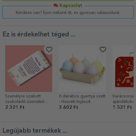
Kapcsolat
Kérdése van? Írjon nekünk itt, és gyorsan válaszolunk.
Ez is érdekelhet téged ...
Személyre szabott
6 darabos gyertya szett
Karácsonyi
csokoládé üzenettel
- Húsvéti tojások
ajándékdob
anyukának
rénszarvas 
2 321 Ft
3 602 Ft
1 521 Ft
Legújabb termékek ...