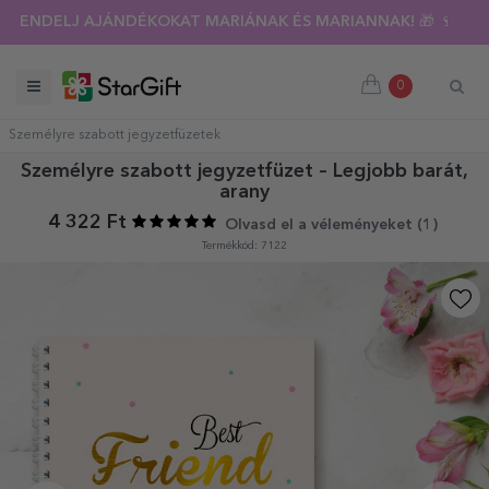
RENDELJ AJÁNDÉKOKAT MARIÁNAK ÉS MARIANNAK! 🎁 🍷
0
Személyre szabott jegyzetfüzetek
Személyre szabott jegyzetfüzet – Legjobb barát,
arany
4 322 Ft
Olvasd el a véleményeket (
1
)
Termékkód: 7122