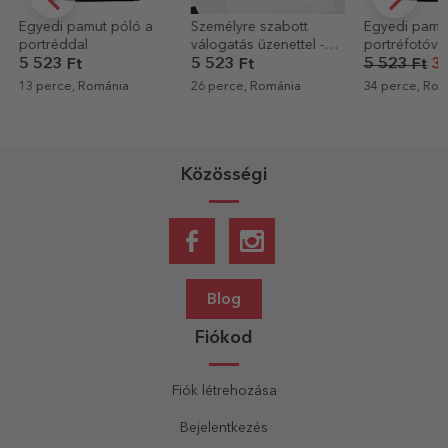
ló a
Személyre szabott
Egyedi pamut póló
StarGi
válogatás üzenettel -
portréfotóval és
ajánd
Dezgatit Mireasa
szöveggel
5 523 Ft
5 523 Ft
3 867 Ft
400 
a
26 perce, Románia
34 perce, Románia
34 per
Közösségi
Blog
Fiókod
Fiók létrehozása
Bejelentkezés