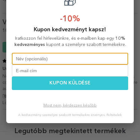
🎁
-10%
Vélemények
(Notă
5
/ 5
)
Kupon kedvezményt kapsz!
100%
ajánlaná egy barátjának
Iratkozzon fel hírlevelünkre, és e-mailben kap egy
10%
kedvezményes
kupont a személyre szabott termékekre.
Írj egy véleményt
5
/ 5
Un cadou inspirat
01 Október 2018
Notebook-ul este frumos realizat, a respectat toate cerințele mele,
coperți de calitate. Îl recomand, este un cadou ideal pentru cei care
KUPON KÜLDÉSE
au multe de spus
Fordítás mutatása
Loredana,
Románia
Most nem, kérdezzen később
A kedvezmény személyre szabott termékekre érvényes.
Feltételek
Legutóbb megtekintett termékek