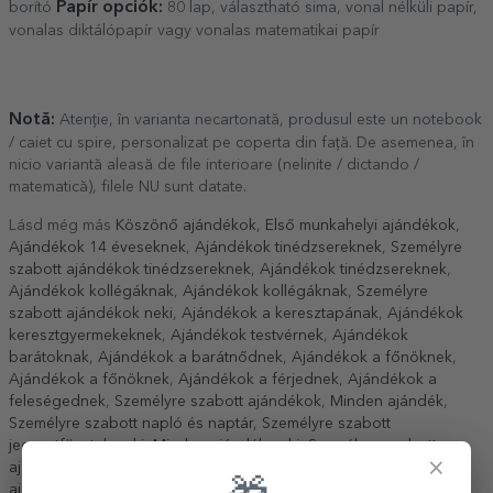
Papír opciók:
borító
80 lap, választható sima, vonal nélküli papír,
vonalas diktálópapír vagy vonalas matematikai papír
Notă:
Atenție, în varianta necartonată, produsul este un notebook
/ caiet cu spire, personalizat pe coperta din față. De asemenea, în
nicio variantă aleasă de file interioare (nelinite / dictando /
matematică), filele NU sunt datate.
Lásd még más
Köszönő ajándékok
,
Első munkahelyi ajándékok
,
Ajándékok 14 éveseknek
,
Ajándékok tinédzsereknek
,
Személyre
szabott ajándékok tinédzsereknek
,
Ajándékok tinédzsereknek
,
Ajándékok kollégáknak
,
Ajándékok kollégáknak
,
Személyre
szabott ajándékok neki
,
Ajándékok a keresztapának
,
Ajándékok
keresztgyermekeknek
,
Ajándékok testvérnek
,
Ajándékok
barátoknak
,
Ajándékok a barátnődnek
,
Ajándékok a főnöknek
,
Ajándékok a főnöknek
,
Ajándékok a férjednek
,
Ajándékok a
feleségednek
,
Személyre szabott ajándékok
,
Minden ajándék
,
Személyre szabott napló és naptár
,
Személyre szabott
jegyzetfüzetek neki
,
Minden ajándék neki
,
Személyre szabott
×
ajándékok barátoknak
,
Ajándékok és irodai kiegészítők
,
Minden
ajándék neki
,
Személyre szabott jegyzetfüzetek
.