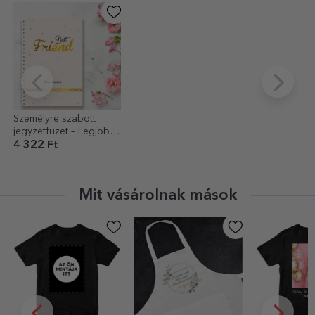
Személyre szabott
jegyzetfüzet – Legjobb
barát, arany
4 322 Ft
Mit vásárolnak mások
-30%