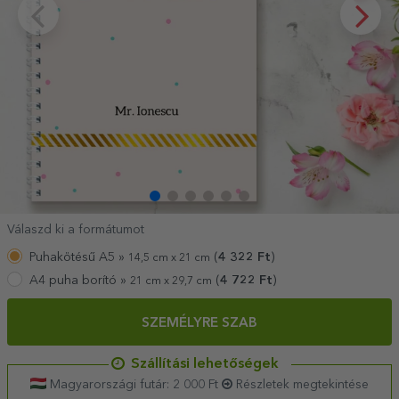
Válaszd ki a formátumot
Puhakötésű A5 »
(
4 322
Ft
)
14,5 cm x 21 cm
A4 puha borító »
(
4 722
Ft
)
21 cm x 29,7 cm
SZEMÉLYRE SZAB
Szállítási lehetőségek
Magyarországi futár: 2 000 Ft
Részletek megtekintése