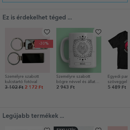
Ez is érdekelhet téged ...
-30%
Személyre szabott
Személyre szabott
Egyedi pam
kulcstartó fotóval
bögre névvel és állatöv
szöveggel - 
jelével - Oroszlán
3 102 Ft
2 172 Ft
2 943 Ft
5 489 Ft
Legújabb termékek ...