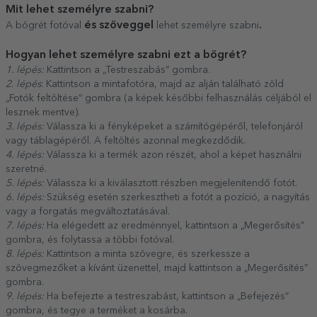
Mit lehet személyre szabni?
és szöveggel
.
A bögrét fotóval
lehet személyre szabni
Hogyan lehet személyre szabni ezt a bögrét?
1. lépés:
Kattintson a „Testreszabás” gombra.
2
.
lépés
: Kattintson a mintafotóra, majd az alján található zöld
„Fotók feltöltése” gombra (a képek későbbi felhasználás céljából el
lesznek mentve).
3. lépés:
Válassza ki a fényképeket a számítógépéről, telefonjáról
vagy táblagépéről. A feltöltés azonnal megkezdődik.
4. lépés:
Válassza ki a termék azon részét, ahol a képet használni
szeretné.
5. lépés:
Válassza ki a kiválasztott részben megjelenítendő fotót.
6. lépés:
Szükség esetén szerkesztheti a fotót a pozíció, a nagyítás
vagy a forgatás megváltoztatásával.
7. lépés:
Ha elégedett az eredménnyel, kattintson a „Megerősítés”
gombra, és folytassa a többi fotóval.
8. lépés:
Kattintson a minta szövegre, és szerkessze a
szövegmezőket a kívánt üzenettel, majd kattintson a „Megerősítés”
gombra.
9. lépés:
Ha befejezte a testreszabást, kattintson a „Befejezés”
gombra, és tegye a terméket a kosárba.