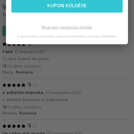
KUPON KÜLDÉSE
Vélemények
(Notă
5
/ 5
)
100%
ajánlaná egy barátjának
Most nem, kérdezzen később
Írj egy véleményt
A kedvezmény személyre szabott termékekre érvényes.
Feltételek
5
/ 5
Cana
15 Augusztus 2021
O cana frumos îmi place
Fordítás mutatása
Maria,
Románia
5
/ 5
o achizitie inspirata
15 Szeptember 2020
o amintire frumoasa si ingenioasa
Fordítás mutatása
Roxana,
Románia
5
/ 5
Un cadou mai aparte