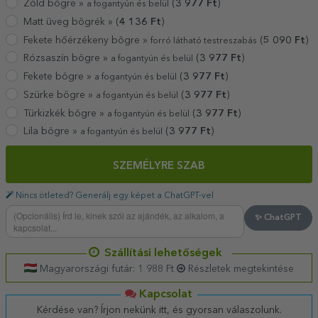
Zöld bögre »
(
3 977
Ft
)
a fogantyún és belül
Matt üveg bögrék »
(
4 136
Ft
)
Fekete hőérzékeny bögre »
(
5 090
Ft
)
forró látható testreszabás
Rózsaszín bögre »
(
3 977
Ft
)
a fogantyún és belül
Fekete bögre »
(
3 977
Ft
)
a fogantyún és belül
Szürke bögre »
(
3 977
Ft
)
a fogantyún és belül
Türkizkék bögre »
(
3 977
Ft
)
a fogantyún és belül
Lila bögre »
(
3 977
Ft
)
a fogantyún és belül
SZEMÉLYRE SZAB
Nincs ötleted? Generálj egy képet a ChatGPT-vel
✨ ChatGPT
Szállítási lehetőségek
Magyarországi futár: 1 988 Ft
Részletek megtekintése
Kapcsolat
Kérdése van? Írjon nekünk itt, és gyorsan válaszolunk.