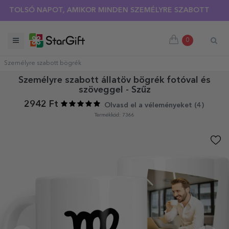
LSÓ NAPOT, AMIKOR MINDEN SZEMÉLYRE SZABOTT PÓLÓRA 30
0
Személyre szabott bögrék
Személyre szabott állatöv bögrék fotóval és
szöveggel - Szűz
2942 Ft
Olvasd el a véleményeket (
4
)
Termékkód: 7366