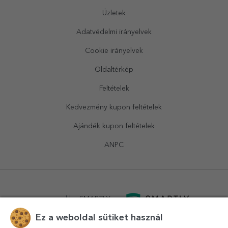
Üzletek
Adatvédelmi irányelvek
Cookie irányelvek
Oldaltérkép
Feltételek
Kedvezmény kupon feltételek
Ajándék kupon feltételek
ANPC
powered by
SMARTLY.ro
Ez a weboldal sütiket használ
logistics by
APACARGO.com