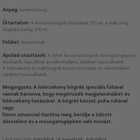
Anyag:
kerámia/üveg
Űrtartalom:
A kerámia bögrék űrtartalma 325 ml, a matt üveg
bögréké pedig 300 ml.
Felület:
fényes/matt
Ápolási utasítások:
A fehér és színes bögrék mosogatógépben
moshatók, karcállóak és mikrohullámú sütőben használhatók.
A hőérzékeny és matt bögrék kézzel moshatók és mikrohullámú
sütőben használhatók.
Megjegyzés: A hőérzékeny bögrék speciális fóliával
vannak bevonva, hogy megőrizzék megjelenésüket és
hőérzékeny hatásukat. A bögrét kézzel, puha ruhával
vagy
finom szivaccsal tisztítsa meg, kerülje a túlzott
dörzsölést és a mosogatógépben való mosást.
Lásd még más
Ajándékok 14 éveseknek
,
Ajándékok