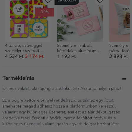
EXKLUZÍV
-30%
4 darab, szöveggel
Személyre szabott,
Személyre s
személyre szabott
kétoldalas alumínium
párna fotóv
pohártartó szett –
kártya fotóval és
üzenettel –
4 534 Ft
3 174 Ft
1 193 Ft
3 898 Ft
2
Summer
szöveggel – Passenger
Princess
Termékleírás
Ismersz valakit, aki rajong a zodiákusért? Akkor jó helyen jársz!
Ez a bögre kettős előnnyel rendelkezik: tartalmaz egy fotót,
amelyet te magad adhatsz hozzá a platformunkon keresztül,
valamint egy különleges üzenetet, ami ezt az ajándékot igazán
eredetivé teszi. Eredeti ajándék, mert a feltöltött fotóval és a
különleges üzenettel valami igazán egyedi dolgot hozhat létre.