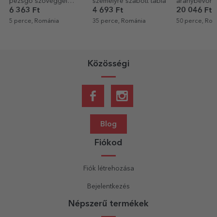
személyre szabott tábla
aranybevonatú rózsa
festmény szö
Az Arany Le
4 693 Ft
20 046 Ft
8 909 Ft
35 perce, Románia
50 perce, Románia
50 perce, Rom
Közösségi
Blog
Fiókod
Fiók létrehozása
Bejelentkezés
Népszerű termékek