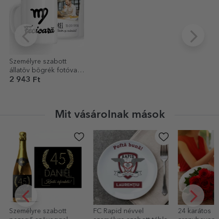
Személyre szabott
állatöv bögrék fotóval
és szöveggel - Szűz
2 943 Ft
Mit vásárolnak mások
FC Rapid névvel
24 karátos
Személyre sz