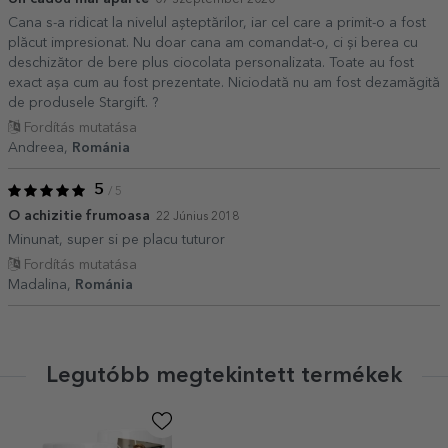
07 Szeptember 2020
Cana s-a ridicat la nivelul așteptărilor, iar cel care a primit-o a fost
plăcut impresionat. Nu doar cana am comandat-o, ci și berea cu
deschizător de bere plus ciocolata personalizata. Toate au fost
exact așa cum au fost prezentate. Niciodată nu am fost dezamăgită
de produsele Stargift. ?
Fordítás mutatása
Andreea,
Románia
5
/ 5
O achizitie frumoasa
22 Június 2018
Minunat, super si pe placu tuturor
Fordítás mutatása
Madalina,
Románia
Legutóbb megtekintett termékek