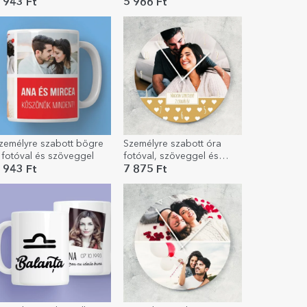
zöveggel - Halak
es fekvő passe-partout
 943 Ft
5 966 Ft
zemélyre szabott bögre
Személyre szabott óra
 fotóval és szöveggel
fotóval, szöveggel és
számokkal
 943 Ft
7 875 Ft