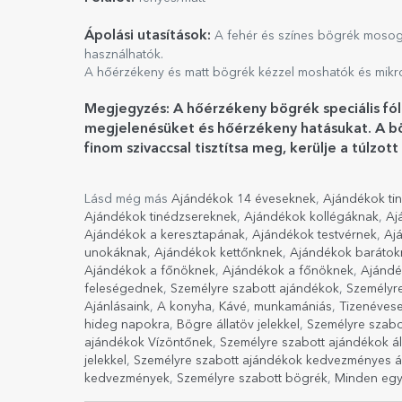
Ápolási utasítások:
A fehér és színes bögrék mosog
használhatók.
A hőérzékeny és matt bögrék kézzel moshatók és mikr
Megjegyzés: A hőérzékeny bögrék speciális fó
megjelenésüket és hőérzékeny hatásukat. A bö
finom szivaccsal tisztítsa meg, kerülje a túlz
Lásd még más
Ajándékok 14 éveseknek
,
Ajándékok ti
Ajándékok tinédzsereknek
,
Ajándékok kollégáknak
,
Aj
Ajándékok a keresztapának
,
Ajándékok testvérnek
,
Aj
unokáknak
,
Ajándékok kettőnknek
,
Ajándékok barátok
Ajándékok a főnöknek
,
Ajándékok a főnöknek
,
Ajándé
feleségednek
,
Személyre szabott ajándékok
,
Személyr
Ajánlásaink
,
A konyha
,
Kávé
,
munkamániás
,
Tizenéves
hideg napokra
,
Bögre állatöv jelekkel
,
Személyre szabo
ajándékok Vízöntőnek
,
Személyre szabott ajándékok áll
jelekkel
,
Személyre szabott ajándékok kedvezményes 
kedvezmények
,
Személyre szabott bögrék
,
Minden egy