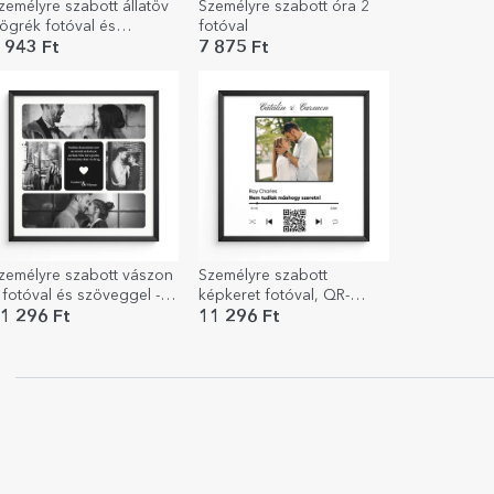
zemélyre szabott állatöv
Személyre szabott óra 2
ögrék fotóval és
fotóval
zöveggel - Mérleg
 943 Ft
7 875 Ft
zemélyre szabott vászon
Személyre szabott
 fotóval és szöveggel -
képkeret fotóval, QR-
iszta szerelem
kóddal és szöveggel – A
1 296 Ft
11 296 Ft
mi dalunk