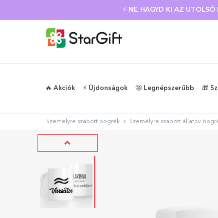
⚡ NE HAGYD KI AZ UTOLS
🔥 Akciók
⚡️ Újdonságok
🤩 Legnépszerűbb
🎁 S
Személyre szabott bögrék
Személyre szabott állatöv bögr