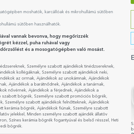
atógépben moshatók, karcállóak és mikrohullámú sütőben
ohullámú sütőben használhatók.
liával vannak bevonva, hogy megőrizzék
grét kézzel, puha ruhával vagy
ott dörzsölést és a mosogatógépben való mosást.
E
nédzsereknek
,
Személyre szabott ajándékok tinédzsereknek
,
ándékok kollégáknak
,
Személyre szabott ajándékok neki
,
ándékok az orrnak
,
Ajándékok az unokámnak
,
Ajándékok
nak
,
Ajándékok a barátnődnek
,
Ajándékok a tanárnak
,
kok nővérnek
,
Ajándékok a férjednek
,
Ajándékok a
e szabott bögrék
,
Személyre szabott promóciós bögrék
,
ek
,
Személyre szabott ajándékok felnőtteknek
,
Ajándékok
tt kerámia bögrék
,
Ajándékok fiúnak
,
Személyre szabott
atöv jelekkel
,
Minden személyre szabott ajándék állatöv
áron
,
Színes kerámia bögrék fogantyúval és belső résszel
,
Heti
S
edi bögrék
.
b