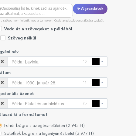
✨ AI javaslatok
 a szöveg nem jelenik meg a terméken. Csak javaslatok generálására szolgál.
Vedd át a szövegeket a példából
Szöveg nélkül
gyéni név
15
átum
11
pcionális üzenet
25
álaszd ki a formátumot
Fehér bögre »
(
2 943
Ft)
az egész felületen
Sötétkék bögre »
(
3 977
Ft)
a fogantyún és belül