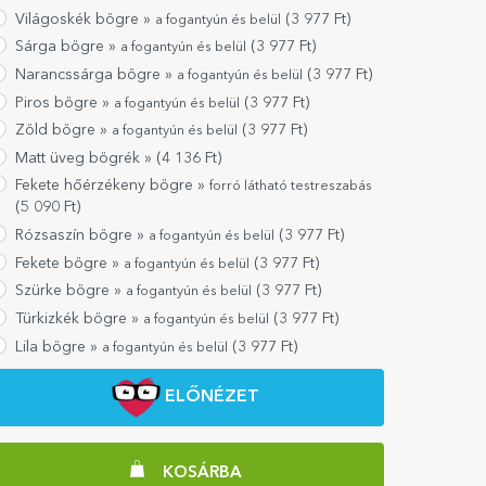
Világoskék bögre »
(
3 977
Ft)
a fogantyún és belül
Sárga bögre »
(
3 977
Ft)
a fogantyún és belül
Narancssárga bögre »
(
3 977
Ft)
a fogantyún és belül
Piros bögre »
(
3 977
Ft)
a fogantyún és belül
Zöld bögre »
(
3 977
Ft)
a fogantyún és belül
Matt üveg bögrék »
(
4 136
Ft)
Fekete hőérzékeny bögre »
forró látható testreszabás
(
5 090
Ft)
Rózsaszín bögre »
(
3 977
Ft)
a fogantyún és belül
Fekete bögre »
(
3 977
Ft)
a fogantyún és belül
Szürke bögre »
(
3 977
Ft)
a fogantyún és belül
Türkizkék bögre »
(
3 977
Ft)
a fogantyún és belül
Lila bögre »
(
3 977
Ft)
a fogantyún és belül
ELŐNÉZET
KOSÁRBA