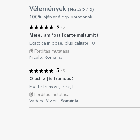
Vélemények
(Notă
5
/ 5
)
100%
ajánlaná egy barátjának
5
/ 5
Mereu am fost foarte mulțumită
Exact ca în poze, plus calitate 10+
Fordítás mutatása
Nicole,
Románia
5
/ 5
O achiziție frumoasă
Foarte frumos și reușit
Fordítás mutatása
Vadana Vivien,
Románia