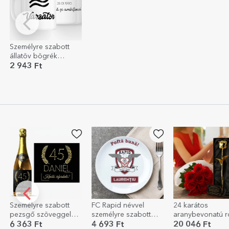
Személyre szabott
állatöv bögrék
szöveggel - Vízöntő
2 943 Ft
Személyre szabott
FC Rapid névvel
24 karátos
pezsgő szöveggel
személyre szabott
aranybevonatú r
születésnapokra -
tábla
6 363 Ft
4 693 Ft
20 046 Ft