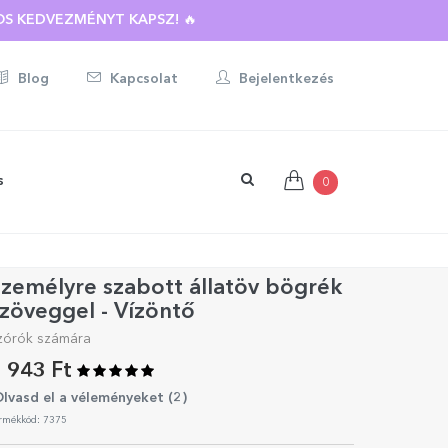
S KEDVEZMÉNYT KAPSZ! 🔥
Blog
Kapcsolat
Bejelentkezés
s
0
zemélyre szabott állatöv bögrék
zöveggel - Vízöntő
zórók számára
 943 Ft
lvasd el a véleményeket (
2
)
rmékkód: 7375