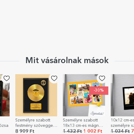
Mit vásárolnak mások
-30%
Személyre szabott
Személyre szabott
10x12 cm-e
ózsa
festmény szöveggel -
18x13 cm-es mágnes
személyre s
Az Arany Lemez
6 fotóval és
fotóval és 
8 909 Ft
1 432 Ft
1 002 Ft
1 034 Ft
7