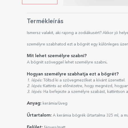
Termékleírás
Ismersz valakit, aki rajong a zodiákusért? Akkor jó hely
személyre szabhatod ezt a bögrét egy különleges üzenet
Mit lehet személyre szabni?
.
A bögrét szöveggel lehet személyre szabni
Hogyan személyre szabhatja ezt a bögrét?
1. lépés:
Töltsd ki a szövegmezőket a kívánt üzenettel.
2. lépés:
Kattints az előnézetre, hogy megnézd, hogyan
3. lépés:
Ha befejezte a személyre szabást, kattintson
Anyag:
kerámia/üveg
Űrtartalom:
A kerámia bögrék űrtartalma 325 ml, a m
Felület:
fényes/matt