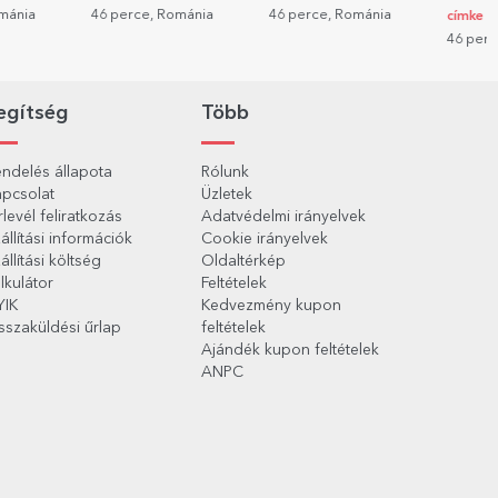
ománia
46 perce, Románia
46 perce, Románia
címke
46 perc
egítség
Több
ndelés állapota
Rólunk
pcsolat
Üzletek
rlevél feliratkozás
Adatvédelmi irányelvek
állítási információk
Cookie irányelvek
állítási költség
Oldaltérkép
lkulátor
Feltételek
YIK
Kedvezmény kupon
sszaküldési űrlap
feltételek
Ajándék kupon feltételek
ANPC