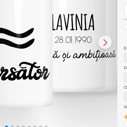
Ez
E
D
O
V