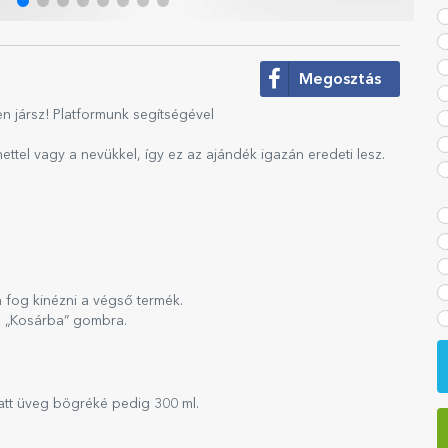
Megosztás
en jársz! Platformunk segítségével
tel vagy a nevükkel, így ez az ajándék igazán eredeti lesz.
 fog kinézni a végső termék.
 a „Kosárba” gombra.
att üveg bögréké pedig 300 ml.