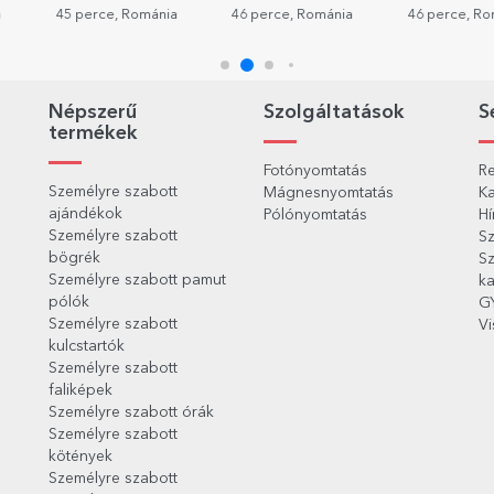
szöveggel – Emlékek
- Emlékek
a
45 perce, Románia
46 perce, Románia
46 perce, R
Népszerű
Szolgáltatások
S
termékek
Fotónyomtatás
Re
Személyre szabott
Mágnesnyomtatás
Ka
ajándékok
Pólónyomtatás
Hí
Személyre szabott
Sz
bögrék
Sz
Személyre szabott pamut
ka
pólók
G
Személyre szabott
Vi
kulcstartók
Személyre szabott
faliképek
Személyre szabott órák
Személyre szabott
kötények
Személyre szabott