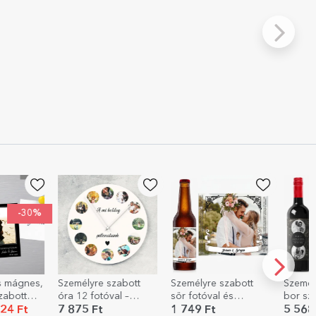
-30%
s mágnes,
Személyre szabott
Személyre szabott
Személ
zabott
óra 12 fotóval –
sör fotóval és
bor sz
szöveggel
Pillanataink
szöveggel
fotóval
24 Ft
7 875 Ft
1 749 Ft
5 568