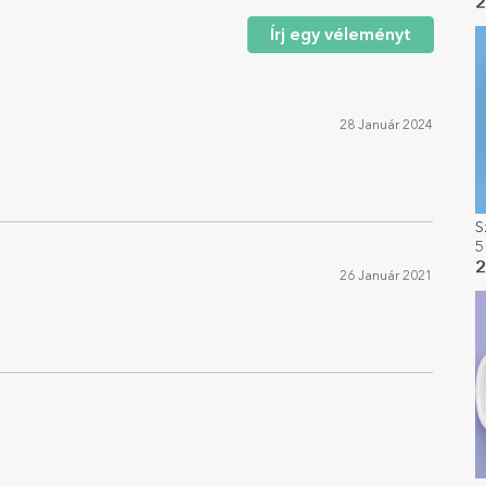
s
2
Írj egy véleményt
28 Január 2024
S
5
2
26 Január 2021