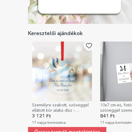
Keresztelői ajándékok
Személyre szabott, szöveggel
10x7 cm-es, fotó
ellátott kör alakú dísz –
szöveggel szemé
Üdvözöljük a világon!
mágnes – Keresz
3 121 Ft
841 Ft
17 napja bemutatva
17 napja bemutatv