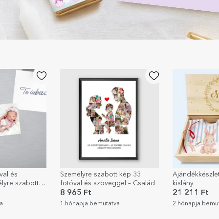
val és
Személyre szabott kép 33
Ajándékkészlet
lyre szabott
fotóval és szöveggel – Család
kislány
telői ajándék
8 965 Ft
21 211 Ft
a
1 hónapja bemutatva
2 hónapja bemu