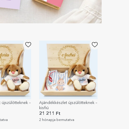
 újszülötteknek –
Ajándékkészlet újszülötteknek –
kisfiú
21 211 Ft
tatva
2 hónapja bemutatva