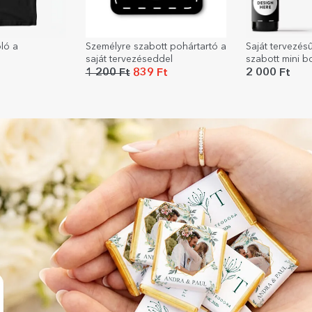
ló a
Személyre szabott pohártartó a
Saját tervezés
saját tervezéseddel
szabott mini 
1 200 Ft
839 Ft
2 000 Ft