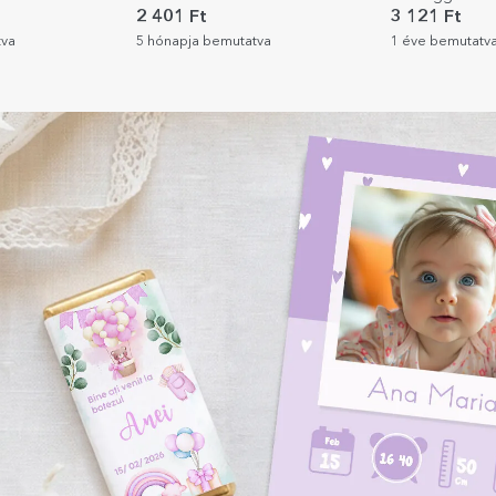
Esküvői ajándék
2 401 Ft
3 121 Ft
tva
5 hónapja bemutatva
1 éve bemutatv