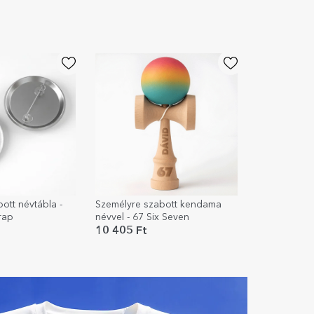
ott névtábla -
Személyre szabott kendama
rap
névvel - 67 Six Seven
10 405 Ft