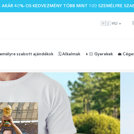
 🌴 AKÁR 40%-OS KEDVEZMÉNY TÖBB MINT 100 SZEMÉLYRE SZA
🇭🇺
HU
zemélyre szabott ajándékok
🗓️ Alkalmak
👧🏻 Gyerekek
💼 Cége