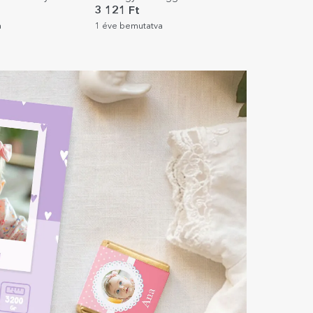
3 121 Ft
a
1 éve bemutatva