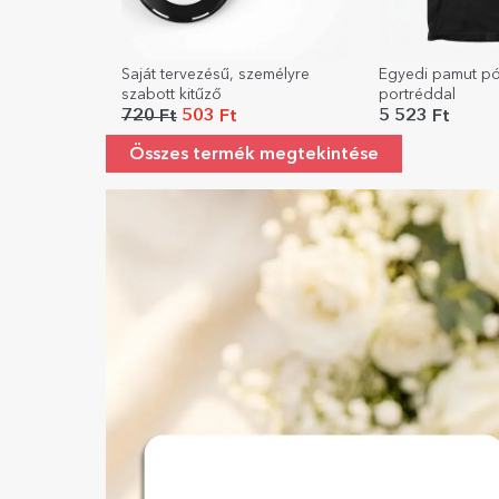
Saját tervezésű, személyre
Egyedi pamut pó
szabott kitűző
portréddal
720 Ft
503 Ft
5 523 Ft
Összes termék megtekintése
Személyre szabott esküvői ajándékok
FEDD FEL