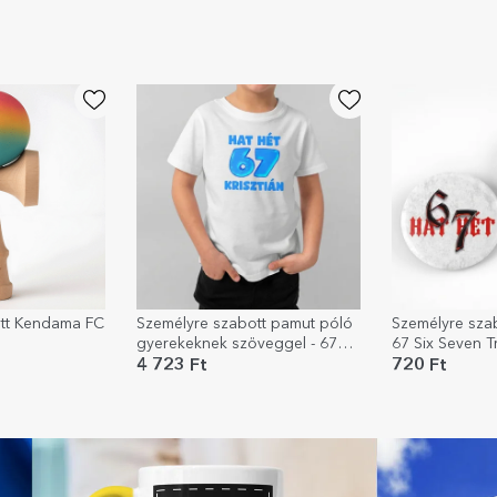
ott Kendama FC
Személyre szabott pamut póló
Személyre szab
gyerekeknek szöveggel - 67
67 Six Seven T
Six Seven
4 723 Ft
720 Ft
VAL