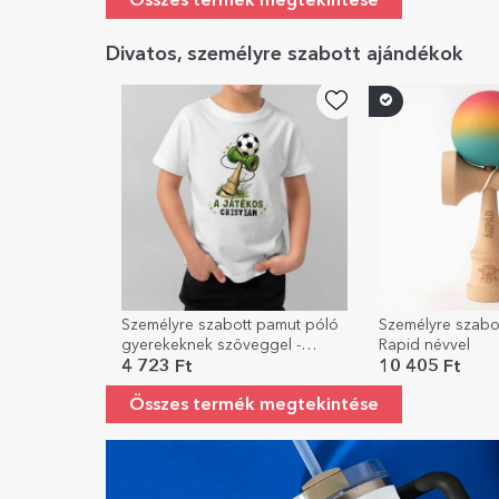
Összes termék megtekintése
Divatos, személyre szabott ajándékok
Személyre szabott pamut póló
Személyre szab
gyerekeknek szöveggel -
Rapid névvel
Kendama Football
4 723 Ft
10 405 Ft
Összes termék megtekintése
Személyre szabott ajándékok a SAJÁT GRAFIKÁJÁ
FEDD FEL