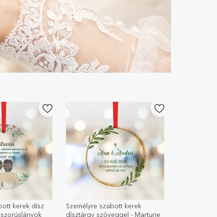
ott kerek dísz
Személyre szabott kerek
oszorúslányok
dísztárgy szöveggel - Marturie