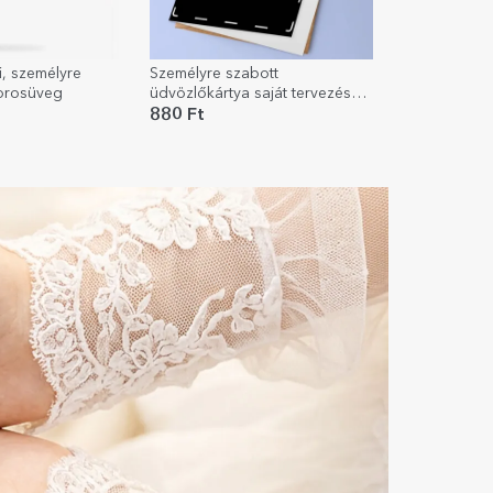
ű, személyre
Személyre szabott
borosüveg
üdvözlőkártya saját tervezésű
mintával
880 Ft