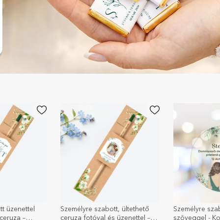
t üzenettel
Személyre szabott, ültethető
Személyre szab
 ceruza –
ceruza fotóval és üzenettel –
szöveggel - K