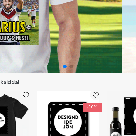
ikáiddal
-30%