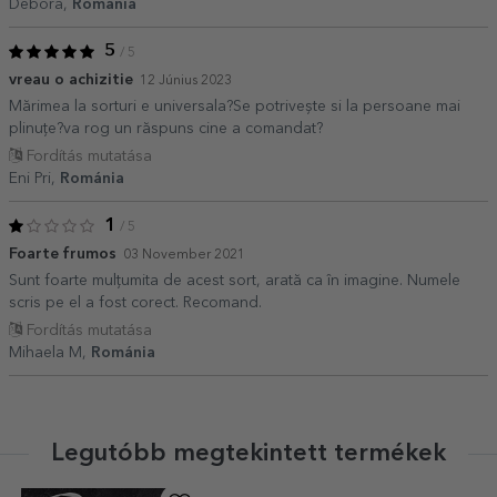
Debora,
Románia
5
/ 5
vreau o achizitie
12 Június 2023
Mărimea la sorturi e universala?Se potrivește si la persoane mai
plinuțe?va rog un răspuns cine a comandat?
Fordítás mutatása
Eni Pri,
Románia
1
/ 5
Foarte frumos
03 November 2021
Sunt foarte mulțumita de acest sort, arată ca în imagine. Numele
scris pe el a fost corect. Recomand.
Fordítás mutatása
Mihaela M,
Románia
Legutóbb megtekintett termékek