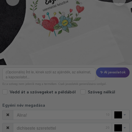
✨ AI javaslatok
Ez a szöveg nem jelenik meg a terméken. Csak javaslatok generálására szolgál.
Vedd át a szövegeket a példából
Szöveg nélkül
Egyéni név megadása
10
20