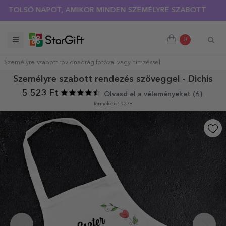
LSÓ NAPOT, AMIKOR MINDEN SZEMÉLYRE SZABOTT PÓLÓRA 30
0
Személyre szabott rövidnadrág fotóval vagy hímzéssel
Személyre szabott rendezés szöveggel - Dichis
5 523 Ft
Olvasd el a véleményeket (
6
)
Termékkód: 9278