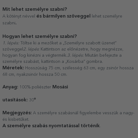
Mit lehet személyre szabni?
és bármilyen szöveggel
A kötényt névvel
lehet személyre
.
szabni
Hogyan lehet személyre szabni?
1. lépés:
Töltse ki a mezőket a „Személyre szabott üzenet”
szöveggel
2. lépés
: Kattintson az előnézetre, hogy megnézze,
hogyan fog kinézni a végtermék.
3. lépés:
Miután befejezte a
személyre szabást, kattintson a „Kosárba” gombra.
Méretek:
Hosszúság 75 cm, szélesség 63 cm, egy zsinór hossza
68 cm, nyakzsinór hossza 50 cm.
Anyag:
Mosási
100% poliészter
utasítások:
°
30
Megjegyzés:
A személyre szabásnál figyelembe vesszük a nagy-
és kisbetűket.
A személyre szabás nyomtatással történik
.