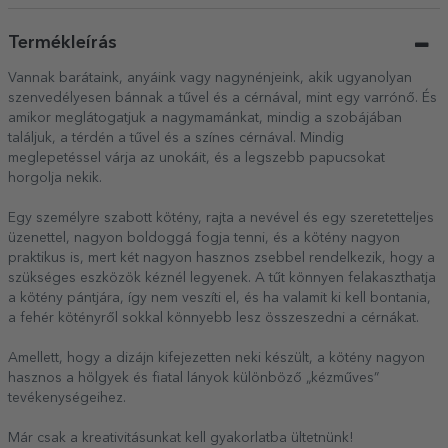
Termékleírás
Vannak barátaink, anyáink vagy nagynénjeink, akik ugyanolyan
szenvedélyesen bánnak a tűvel és a cérnával, mint egy varrónő. És
amikor meglátogatjuk a nagymamánkat, mindig a szobájában
találjuk, a térdén a tűvel és a színes cérnával. Mindig
meglepetéssel várja az unokáit, és a legszebb papucsokat
horgolja nekik.
Egy személyre szabott kötény, rajta a nevével és egy szeretetteljes
üzenettel, nagyon boldoggá fogja tenni, és a kötény nagyon
praktikus is, mert két nagyon hasznos zsebbel rendelkezik, hogy a
szükséges eszközök kéznél legyenek. A tűt könnyen felakaszthatja
a kötény pántjára, így nem veszíti el, és ha valamit ki kell bontania,
a fehér kötényről sokkal könnyebb lesz összeszedni a cérnákat.
Amellett, hogy a dizájn kifejezetten neki készült, a kötény nagyon
hasznos a hölgyek és fiatal lányok különböző „kézműves”
tevékenységeihez.
Már csak a kreativitásunkat kell gyakorlatba ültetnünk!