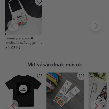
Személyre szabott
rendezés szöveggel -
Dichis
5 523 Ft
Mit vásárolnak mások
-40%