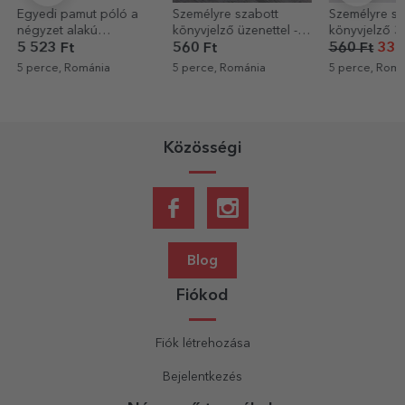
Személyre szabott
Személyre szabott
Személyre sz
könyvjelző üzenettel - A
könyvjelző 3 fotóval és
bögre szöveg
mesék varázslatos
szöveggel – A mi
Leendő nag
560 Ft
560 Ft
336 Ft
2 961 Ft
világa
történetünk
5 perce, Románia
5 perce, Románia
6 perce, Romá
Közösségi
Blog
Fiókod
Fiók létrehozása
Bejelentkezés