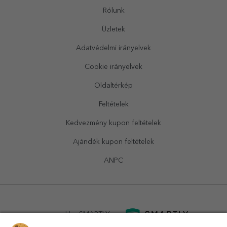
Rólunk
Üzletek
Adatvédelmi irányelvek
Cookie irányelvek
Oldaltérkép
Feltételek
Kedvezmény kupon feltételek
Ajándék kupon feltételek
ANPC
powered by
SMARTLY.ro