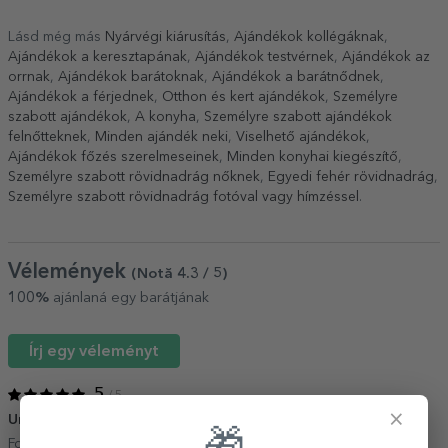
Lásd még más
Nyárvégi kiárusítás
,
Ajándékok kollégáknak
,
Ajándékok a keresztapának
,
Ajándékok testvérnek
,
Ajándékok az
orrnak
,
Ajándékok barátoknak
,
Ajándékok a barátnődnek
,
Ajándékok a férjednek
,
Otthon és kert ajándékok
,
Személyre
szabott ajándékok
,
A konyha
,
Személyre szabott ajándékok
felnőtteknek
,
Minden ajándék neki
,
Viselhető ajándékok
,
Ajándékok főzés szerelmeseinek
,
Minden konyhai kiegészítő
,
Személyre szabott rövidnadrág nőknek
,
Egyedi fehér rövidnadrág
,
Személyre szabott rövidnadrág fotóval vagy hímzéssel
.
Vélemények
(Notă
4.3
/ 5
)
100%
ajánlaná egy barátjának
Írj egy véleményt
5
/ 5
×
Un cadou drăguț
13 Május 2024
Foarte bine executat și repede. Recomand.