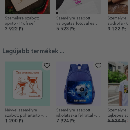
Személyre szabott
Személyre szabott
Személyre s
aprító - Profi séf
válogatás fotóval és
sodrófa - C
szöveggel - We Love
3 922 Ft
5 523 Ft
3 122 Ft
Legújabb termékek ...
Névvel személyre
Személyre szabott
Személyre s
szabott pohártartó –
iskolatáska felirattal –
tájképes sp
The cocktail club
Labdarúgás
gyerekekne
1 200 Ft
7 924 Ft
5 523 Ft
3