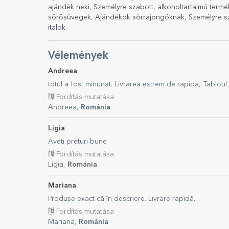
ajándék neki
,
Személyre szabott, alkoholtartalmú term
sörösüvegek
,
Ajándékok sörrajongóknak
,
Személyre s
italok
.
Vélemények
Andreea
totul a fost minunat. Livrarea extrem de rapida, Tabloul
Fordítás mutatása
Andreea,
Románia
Ligia
Aveti preturi bune
Fordítás mutatása
Ligia,
Románia
Mariana
Produse exact că în descriere. Livrare rapidă.
Fordítás mutatása
Mariana,
Románia