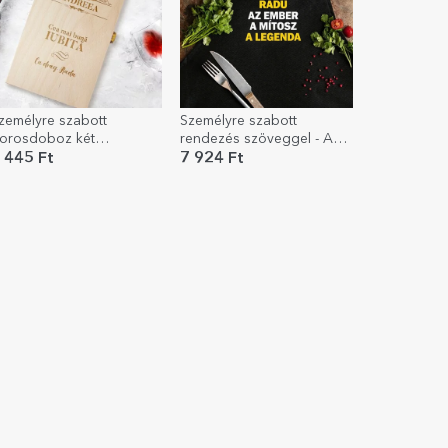
zemélyre szabott
Személyre szabott
orosdoboz két
rendezés szöveggel - A
alackhoz – vintage név
legenda
 445 Ft
7 924 Ft
odell