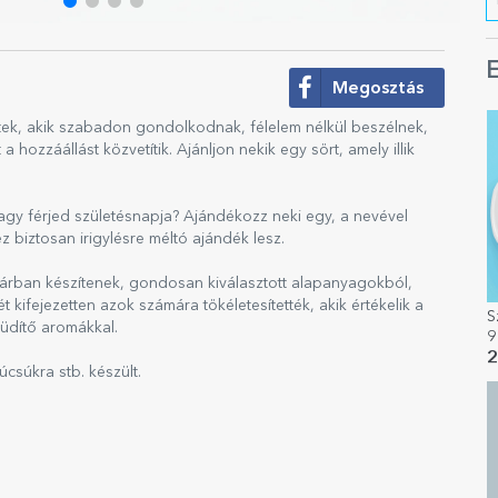
E
Megosztás
tek, akik szabadon gondolkodnak, félelem nélkül beszélnek,
hozzáállást közvetítik. Ajánljon nekik egy sört, amely illik
gy férjed születésnapja? Ajándékozz neki egy, a nevével
 biztosan irigylésre méltó ajándék lesz.
yárban készítenek, gondosan kiválasztott alapanyagokból,
 kifejezetten azok számára tökéletesítették, akik értékelik a
S
 üdítő aromákkal.
9
K
2
úcsúkra stb. készült.