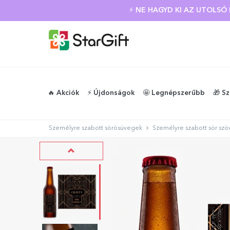
NYÁRI KIÁRUSÍTÁS
⚡ NE HAGYD KI AZ UTOLS
🔥 Akciók
⚡️ Újdonságok
🤩 Legnépszerűbb
🎁 S
Személyre szabott sörösüvegek
Személyre szabott sör szöv