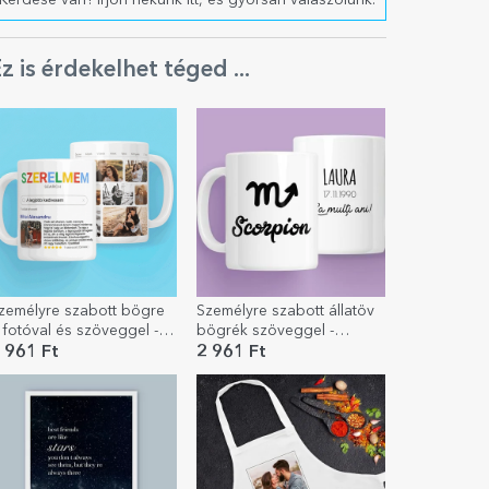
Kérdése van? Írjon nekünk itt, és gyorsan válaszolunk.
z is érdekelhet téged ...
zemélyre szabott bögre
Személyre szabott állatöv
 fotóval és szöveggel -
bögrék szöveggel -
eresés
Skorpió
 961 Ft
2 961 Ft