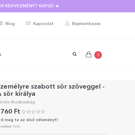
BOTT AJÁNDÉKRA ☀️
S KEDVEZMÉNYT KAPSZ! 🔥
Blog
Kapcsolat
Bejelentkezés
s
0
zemélyre szabott sör szöveggel -
 sör királya
érzés #szabadság
760 Ft
rd meg te az első véleményt!
rmékkód: 9256