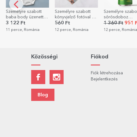
Személyre szabott
Személyre szabott
Személyre szabo
baba body üzenettel
könyvjelző fotóval és
sörösdoboz
- Nasi kérés
üzenettel
szöveggel - Bej
3 122 Ft
560 Ft
1 360 Ft
951 F
hívás
11 perce, Románia
12 perce, Románia
12 perce, Románi
Közösségi
Fiókod
Fiók létrehozása
Bejelentkezés
Blog