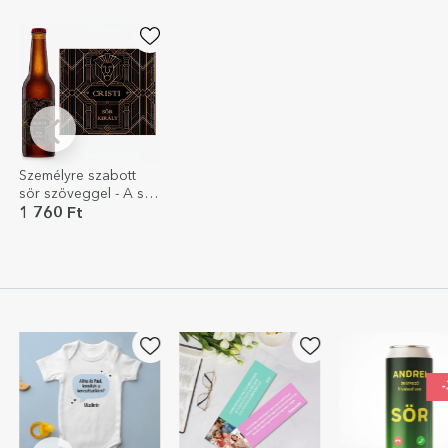
Személyre szabott
sör szöveggel - A sör
királya
1 760 Ft