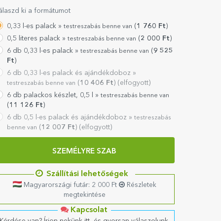
álaszd ki a formátumot
0,33 l-es palack »
(
1 760
Ft
)
testreszabás benne van
0,5 literes palack »
(
2 000
Ft
)
testreszabás benne van
6 db 0,33 l-es palack »
(
9 525
testreszabás benne van
Ft
)
6 db 0,33 l-es palack és ajándékdoboz »
(
10 406
Ft
) (elfogyott)
testreszabás benne van
6 db palackos készlet, 0,5 l »
testreszabás benne van
(
11 126
Ft
)
6 db 0,5 l-es palack és ajándékdoboz »
testreszabás
(
12 007
Ft
) (elfogyott)
benne van
SZEMÉLYRE SZAB
Szállítási lehetőségek
Magyarországi futár: 2 000 Ft
Részletek
megtekintése
Kapcsolat