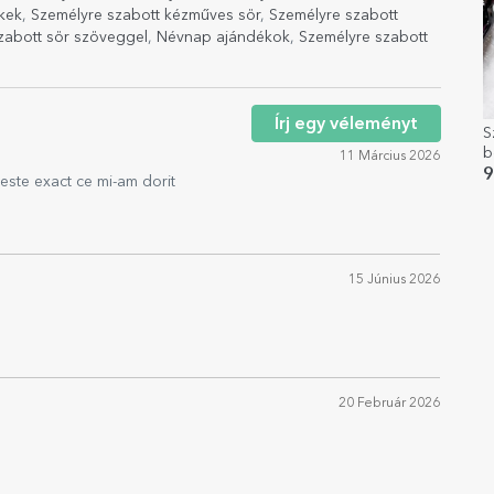
ékek
,
Személyre szabott kézműves sör
,
Személyre szabott
zabott sör szöveggel
,
Névnap ajándékok
,
Személyre szabott
Írj egy véleményt
S
b
11 Március 2026
p
9
 este exact ce mi-am dorit
m
15 Június 2026
20 Február 2026