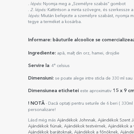
. lépés:
Nyomja meg a „Személyre szabás” gombot
.
2. lépés:
Kattintson a minta szövegre, és szerkessze a
lépés:
Miután befejezte a személyre szabást, nyomja m
tegye a terméket a kosárba.
Informare: băuturile alcoolice se comercialize
Ingrediente:
apă, malț din orz, hamei, drojdie
Servire la
: 4° celsius
Dimensiuni:
se poate alege intre sticla de 330 ml sau 
Dimensiunea etichetei
1
5
x 9 c
este aproximativ
! NOTĂ
- Dacă optați pentru seturile de 6 beri ( 330ml 
personalizare!
Lásd még más
Ajándékok Johnnak
,
Ajándékok Szent 
Ajándékok fiúnak
,
Ajándékok testvérnek
,
Ajándékok a
Ajándékok barátoknak
,
Ajándékok a főnöknek
,
Ajándé