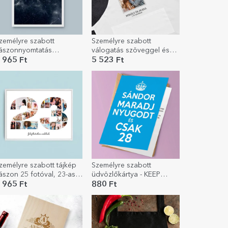
zemélyre szabott
Személyre szabott
ászonnyomtatás
válogatás szöveggel és
zöveggel - Legjobb
fotóval - Szerelem
 965 Ft
5 523 Ft
arátok
zemélyre szabott tájkép
Személyre szabott
ászon 25 fotóval, 23-as
üdvözlőkártya - KEEP
odellszámmal és
CALM
 965 Ft
880 Ft
zöveges üzenettel