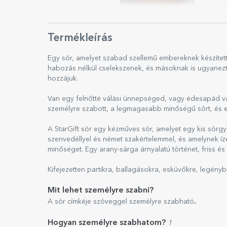
Termékleírás
Egy sör, amelyet szabad szellemű embereknek készítet
habozás nélkül cselekszenek, és másoknak is ugyanezt a 
hozzájuk.
Van egy felnőtté válási ünnepséged, vagy édesapád va
személyre szabott, a legmagasabb minőségű sört, és ez
A StarGift sör egy kézműves sör, amelyet egy kis sörg
szenvedéllyel és német szakértelemmel, és amelynek ízét
minőséget. Egy arany-sárga árnyalatú történet, friss és
Kifejezetten partikra, ballagásokra, esküvőkre, legényb
Mit lehet személyre szabni?
.
A sör címkéje szöveggel személyre szabható
Hogyan személyre szabhatom?
1