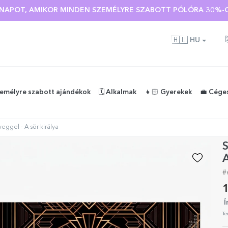
 🌴 AKÁR 40%-OS KEDVEZMÉNY TÖBB MINT 100 SZEMÉLYRE SZA
Ó NAPOT, AMIKOR MINDEN SZEMÉLYRE SZABOTT PÓLÓRA 30%-O
🇭🇺
HU
zemélyre szabott ajándékok
🗓️ Alkalmak
👧🏻 Gyerekek
💼 Cége
eggel - A sör királya
S
A
#
1
Í
Te