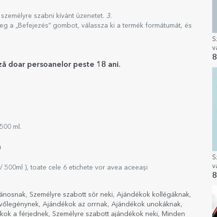
 személyre szabni kívánt üzenetet.
3.
eg a „Befejezés” gombot, válassza ki a termék formátumát, és
S
v
s
8
ază doar persoanelor peste 18 ani.
b
500 ml.
m
S
v
/ 500ml ), toate cele 6 etichete vor avea aceeași
m
8
s
Jánosnak
,
Személyre szabott sör neki
,
Ajándékok kollégáknak
,
 vőlegénynek
,
Ajándékok az orrnak
,
Ajándékok unokáknak
,
kok a férjednek
,
Személyre szabott ajándékok neki
,
Minden