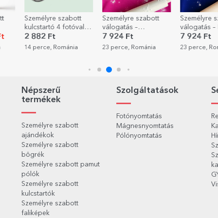
tt
Személyre szabott
Személyre szabott
Személyre s
kulcstartó 4 fotóval
válogatás –
válogatás –
övő
és szöveggel
Szeretettel sütve
szakács a 
t
2 882 Ft
7 924 Ft
7 924 Ft
a
14 perce, Románia
23 perce, Románia
23 perce, R
Népszerű
Szolgáltatások
S
termékek
Fotónyomtatás
Re
Személyre szabott
Mágnesnyomtatás
Ka
ajándékok
Pólónyomtatás
Hí
Személyre szabott
Sz
bögrék
Sz
Személyre szabott pamut
ka
pólók
G
Személyre szabott
Vi
kulcstartók
Személyre szabott
faliképek