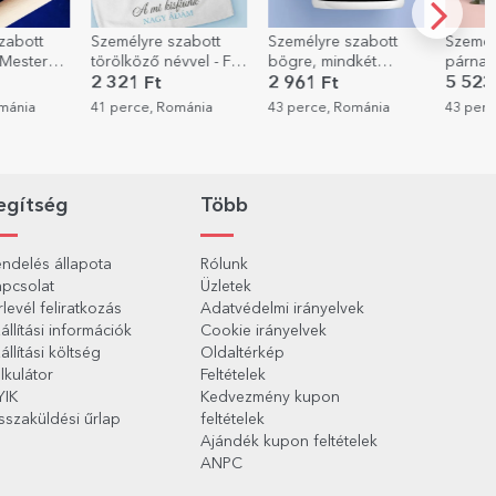
zabott
Személyre szabott
Személyre szabott
Személ
 Mester
törölköző névvel - Fiú
bögre, mindkét
párna f
konyhában
csecsemő
oldalán a saját
méretb
2 321 Ft
2 961 Ft
5 523
grafikáddal
ománia
41 perce, Románia
43 perce, Románia
43 perc
egítség
Több
ndelés állapota
Rólunk
pcsolat
Üzletek
rlevél feliratkozás
Adatvédelmi irányelvek
állítási információk
Cookie irányelvek
állítási költség
Oldaltérkép
lkulátor
Feltételek
YIK
Kedvezmény kupon
sszaküldési űrlap
feltételek
Ajándék kupon feltételek
ANPC