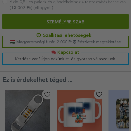
6 db 0,5 l-es palack és ajándékdoboz »
testreszabás benne van
(
12 007
Ft
) (elfogyott)
SZEMÉLYRE SZAB
Szállítási lehetőségek
Magyarországi futár: 2 000 Ft
Részletek megtekintése
Kapcsolat
Kérdése van? Írjon nekünk itt, és gyorsan válaszolunk.
Ez is érdekelhet téged ...