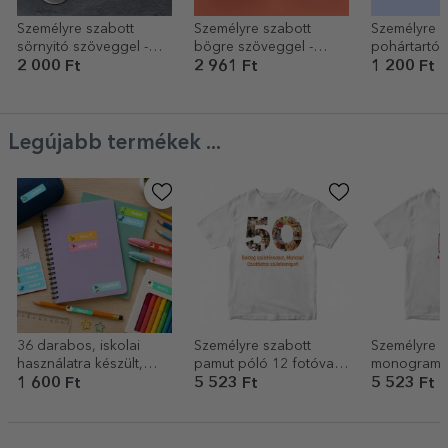
Személyre szabott
Személyre szabott
Személyre s
sörnyitó szöveggel -
bögre szöveggel -
pohártartó 
Igyál a legjobb
Karácsonyi éjszaka
2 000 Ft
2 961 Ft
1 200 Ft
barátokkal
Legújabb termékek ...
36 darabos, iskolai
Személyre szabott
Személyre s
használatra készült,
pamut póló 12 fotóval
monogrammal
személyre szabott
és üzenettel – 50 éves
pamut póló
1 600 Ft
5 523 Ft
5 523 Ft
matricakészlet
(önragasztós címke)