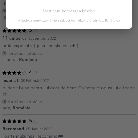
Berea foarte bună.Cei mai tari în cadouri personalizate.
Fordítás mutatása
Most nem, kérdezzen később
Roxana,
Románia
A kedvezmény személyre szabott termékekre érvényes.
Feltételek
5
/ 5
f frumos
08 November 2022
arata impecabil (gustul nu stiu inca :P )
Fordítás mutatása
simona,
Románia
4
/ 5
inspirat
08 Február 2022
o idee f buna pentru iubitorii de bere. Calitatea produsului e foarte
ok
Fordítás mutatása
ada,
Románia
5
/ 5
Recomand
05 Január 2022
Foarte multumita. Recomand!❤️