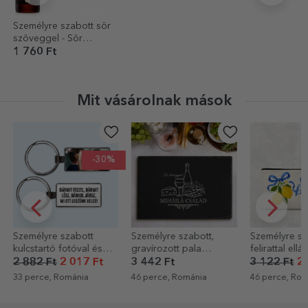
Személyre szabott sör
szöveggel - Sör
szerelmeseinek
1 760 Ft
Mit vásárolnak mások
-30%
Személyre szabott
Személyre szabott,
Személyre sz
kulcstartó fotóval és
gravírozott pala
felirattal ellát
üzenettel
táblácska szöveggel -
sminkkészlet
2 882 Ft
2 017 Ft
3 442 Ft
3 122 Ft
2 
Család
bella
33 perce, Románia
46 perce, Románia
46 perce, Rom