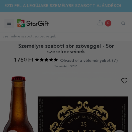
EZD FEL A LEGÚJABB SZEMÉLYRE SZABOTT AJÁNDÉKOKAT!
0
Személyre szabott sörösüvegek
Személyre szabott sör szöveggel - Sör
szerelmeseinek
1760 Ft
Olvasd el a véleményeket (
7
)
Termékkód: 9286