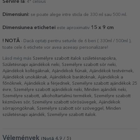
Servire la
: 4° celsius
Dimensiuni:
se poate alege intre sticla de 330 ml sau 500 ml.
Dimensiunea etichetei
1
5
x 9 cm
este aproximativ
! NOTĂ
- Dacă optați pentru seturile de 6 beri ( 330ml / 500ml ),
toate cele 6 etichete vor avea aceeași personalizare!
Lásd még más
Személyre szabott italok születésnapokra
,
Születésnapi ajándékok neki
,
Személyre szabott sör neki
,
Ajándékok kollégáknak
,
Ajándékok fiúnak
,
Ajándékok testvérnek
,
Ajándékok unokáknak
,
Ajándékok barátoknak
,
Ajándékok a
főnöknek
,
Ajándékok a férjednek
,
Személyre szabott ajándékok 25
évre
,
Személyre szabott ajándékok neki
,
Minden ajándék neki
,
Személyre szabott, alkoholtartalmú termékek
,
Személyre szabott
kézműves sör
,
Személyre szabott sörösüvegek
,
Ajándékok
sörrajongóknak
,
Személyre szabott sör szöveggel
,
Minden
születésnapi ajándék
,
Személyre szabott italok
.
Vélemények
(Notă
4.9
/ 5
)