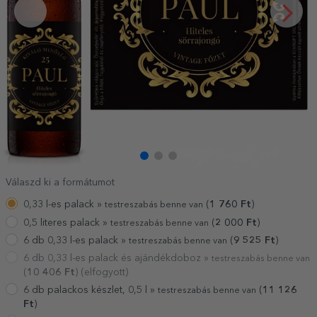
Válaszd ki a formátumot
0,33 l-es palack »
(
1 760
Ft
)
testreszabás benne van
0,5 literes palack »
(
2 000
Ft
)
testreszabás benne van
6 db 0,33 l-es palack »
(
9 525
Ft
)
testreszabás benne van
6 db 0,33 l-es palack és ajándékdoboz »
testreszabás benne van
(
10 406
Ft
) (elfogyott)
6 db palackos készlet, 0,5 l »
(
11 126
testreszabás benne van
Ft
)