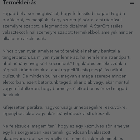
Termékleírás
Fogadd el a sör meghívását, hogy felfrissítsd magad! Fogd a
barátaidat, és menjünk el egy szuper jó sörre, ami ráadásul
személyre szabott, a legmenőbb dizájnnal! A StarGift széles
választékot kínál személyre szabott termékekből, amelyek minden
alkalomra alkalmasak.
Nincs olyan nyár, amelyet ne töltenénk el néhány baráttal a
tengerparton. És milyen nyár lenne az, ha nem lenne strandparti,
ahol néhány üveg sört koccintunk? Legalábbis emlékezzünk a
régmúlt kirándulásokra, ahol reggeltől estig megállás nélkül
buliztunk. De minden bulinak megvan a maga szerepe minden
életkorban, ezért bátorítunk téged, akár diák vagy, akár már túl
vagy a fiatalkoron, hogy bármelyik életkorban is érezd magad
fiatalnak.
Kifejezetten partikra, nagykorúsági ünnepségekre, esküvőkre,
legénybúcsúkra vagy akár leánybúcsúkra stb. készült.
Ne felejtsük el megemlíteni, hogy ez egy kézműves sör, amelyet
egy kis sörgyárban készítenek, gondosan kiválasztott
alapanyagokból, szenvedéllyel és német szakértelemmel, és