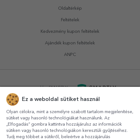
Oldaltérkép
Feltételek
Kedvezmény kupon feltételek
Ajándék kupon feltételek
ANPC
powered by
SMARTLY.ro
Ez a weboldal sütiket használ
logistics by
APACARGO.com
Olyan célokra, mint a személyre szabott tartalom megjelenítése,
sütiket vagy hasonló technológiákat használunk. Az
„Elfogadás” gombra kattintva hozzájárulsz az információk
sütiken vagy hasonló technológiákon keresztüli gyűjtéséhez.
Tudj meg többet a sütikről, beleértve a hozzájárulás