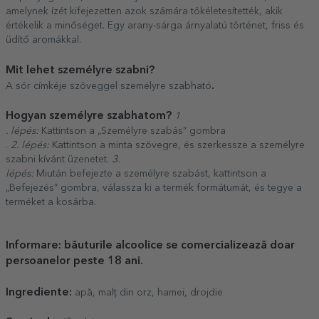
amelynek ízét kifejezetten azok számára tökéletesítették, akik
értékelik a minőséget. Egy arany-sárga árnyalatú történet, friss és
üdítő aromákkal.
Mit lehet személyre szabni?
.
A sör címkéje szöveggel személyre szabható
Hogyan személyre szabhatom?
1
. lépés:
Kattintson a „Személyre szabás” gombra
.
2. lépés:
Kattintson a minta szövegre, és szerkessze a személyre
szabni kívánt üzenetet.
3.
lépés:
Miután befejezte a személyre szabást, kattintson a
„Befejezés” gombra, válassza ki a termék formátumát, és tegye a
terméket a kosárba.
Informare: băuturile alcoolice se comercializează doar
persoanelor peste 18 ani.
Ingrediente:
apă, malț din orz, hamei, drojdie