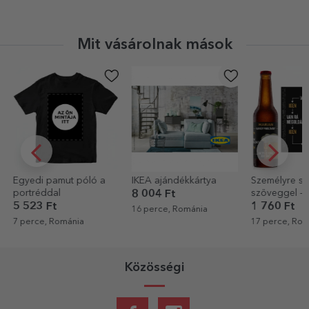
Mit vásárolnak mások
Egyedi pamut póló a
IKEA ajándékkártya
Személyre sz
portréddal
szöveggel – 
8 004 Ft
megoldva
5 523 Ft
1 760 Ft
16 perce, Románia
7 perce, Románia
17 perce, Rom
Közösségi