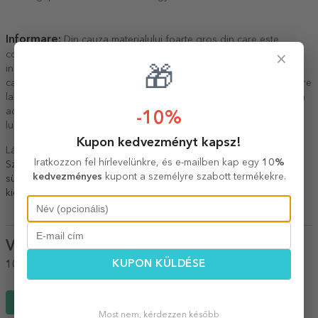
Informare:
Din cauza materialului foarte gros din care este
construită mănusa de bucătărie, pot aparea mici cute albe / zone
×
in care nu se poate printa. Noi considerăm că nu afectează
🎁
calitatea generală a produsului, însă dacă aveți neclaritați cu privire
la acest aspect, vă rugăm să ne contactați ÎNAINTE de a comanda
acest produs. Orice reclamație ulterioară pe acest subiect nu va fi
-10%
luata în considerare.
Kupon kedvezményt kapsz!
Lásd még más
Személyre szabott konyhai kiegészítők húsvétra
,
Iratkozzon fel hírlevelünkre, és e-mailben kap egy
10%
Személyre szabott húsvéti ajándékok
,
Személyre szabott
kedvezményes
kupont a személyre szabott termékekre.
sütőkesztyűk és konyhai kiegészítők
,
A konyha
,
Minden konyhai
kiegészítő
,
Minden húsvéti ajándék
.
Vélemények
(Notă
5
/ 5
)
KUPON KÜLDÉSE
100%
ajánlaná egy barátjának
Írj egy véleményt
Most nem, kérdezzen később