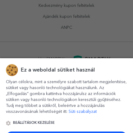
Kedvezmény kupon feltételek
Ajándék kupon feltételek
ANPC
powered by
SMARTLY.ro
Ez a weboldal sütiket használ
logistics by
APACARGO.com
Olyan célokra, mint a személyre szabott tartalom megjelenítése,
sütiket vagy hasonló technológiákat használunk. Az
„Elfogadás” gombra kattintva hozzájárulsz az információk
sütiken vagy hasonló technológiákon keresztüli gyűjtéséhez.
Tudj meg többet a sütikről, beleértve a hozzájárulás
visszavonásának lehetőségét itt:
Süti szabályzat
BEÁLLÍTÁSOK KEZELÉSE
© 2016-2026
StarGift
Romania,
București
, strada
Copilului
nr. 6-12, parter
,
Sector 1
, cod postal
012178
,
email: