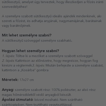
sütőkesztyű, amelyet úgy terveztek, hogy illeszkedjen a főzés iránti
szenvedélyéhez!
A személyre szabott sütőkesztyű ideális ajándék mindenkinek, aki
szereti a főzést, és adhatja anyjának, nagymamájának, barátainak
vagy barátnőjének.
Mit lehet személyre szabni?
.
A sütőkesztyű szöveggel személyre szabható
Hogyan lehet személyre szabni?
1. lépés:
Töltse ki a mezőket a személyre szabott szöveggel
2. lépés
: Kattintson az előnézetre, hogy megnézze, hogyan fog
kinézni a végtermék
3. lépés:
Miután befejezte a személyre szabást,
kattintson a „Kosárba” gombra
Méretek:
17x27 cm
Anyag:
személyre szabott rész: 100% poliészter, az alsó rész
magas hőmérséklettől védő anyagból készült.
Ápolási útmutató
: kézzel mosható. Nem szárítható
szárítógépben. Nem tisztítható vegytisztítással.