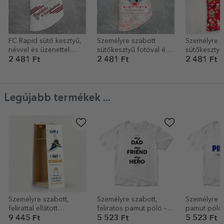
FC Rapid sütő kesztyű,
Személyre szabott
Személyre s
névvel és üzenettel
sütőkesztyű fotóval és
sütőkesztyű
személyre szabva
szöveggel – Legjobb
- Mézeskalá
2 481 Ft
2 481 Ft
2 481 Ft
anya
Legújabb termékek ...
Személyre szabott,
Személyre szabott,
Személyre s
felirattal ellátott
feliratos pamut póló –
pamut póló
borosdoboz –
My person
környéked 
9 445 Ft
5 523 Ft
5 523 Ft