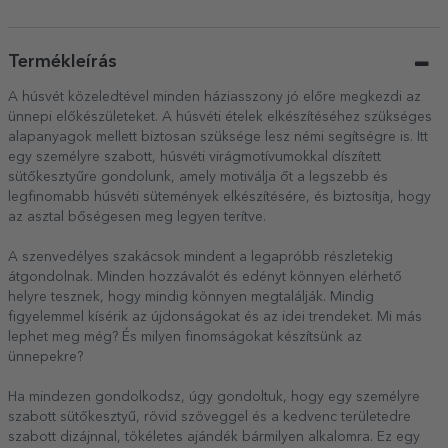
Nyugdíjas
Termékleírás
A húsvét közeledtével minden háziasszony jó előre megkezdi az
ünnepi előkészületeket. A húsvéti ételek elkészítéséhez szükséges
alapanyagok mellett biztosan szüksége lesz némi segítségre is. Itt
egy személyre szabott, húsvéti virágmotívumokkal díszített
sütőkesztyűre gondolunk, amely motiválja őt a legszebb és
legfinomabb húsvéti sütemények elkészítésére, és biztosítja, hogy
az asztal bőségesen meg legyen terítve.
A szenvedélyes szakácsok mindent a legapróbb részletekig
átgondolnak. Minden hozzávalót és edényt könnyen elérhető
helyre tesznek, hogy mindig könnyen megtalálják. Mindig
figyelemmel kísérik az újdonságokat és az idei trendeket. Mi más
lephet meg még? És milyen finomságokat készítsünk az
ünnepekre?
Ha mindezen gondolkodsz, úgy gondoltuk, hogy egy személyre
szabott sütőkesztyű, rövid szöveggel és a kedvenc területedre
szabott dizájnnal, tökéletes ajándék bármilyen alkalomra. Ez egy