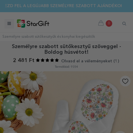
EZD FEL A LEGÚJABB SZEMÉLYRE SZABOTT AJÁNDÉKOKAT!
0
Személyre szabott sütőkesztyűk és konyhai kiegészítők
Személyre szabott sütőkesztyű szöveggel -
Boldog húsvétot!
2 481 Ft
Olvasd el a véleményeket (
1
)
Termékkód: 9354