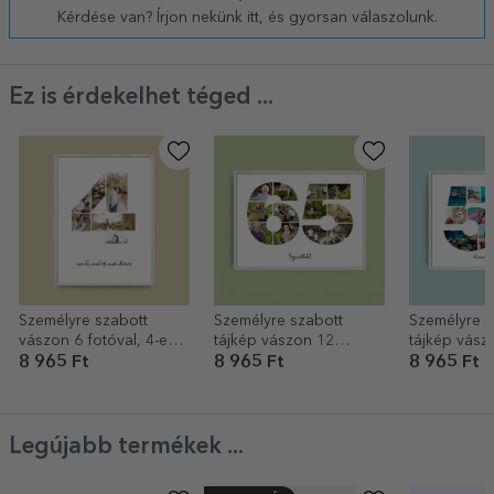
Kérdése van? Írjon nekünk itt, és gyorsan válaszolunk.
Ez is érdekelhet téged ...
Személyre szabott
Személyre szabott
Személyre s
vászon 6 fotóval, 4-es
tájkép vászon 12
tájkép vász
modellszámmal és
fotóval, 65-ös
fotóval, 57-
8 965 Ft
8 965 Ft
8 965 Ft
szöveges üzenettel
modellszámmal és
modellszám
szöveges üzenettel
szöveges üz
Legújabb termékek ...