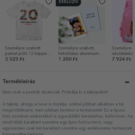
EXKLUZÍV
Személyre szabott
Személyre szabott,
Személyre s
pamut póló 12 képpel
kétoldalas alumínium
iskolatáska 
és üzenettel – 20 éves
kártya fotóval és
5 523 Ft
1 200 Ft
7 924 Ft
üzenettel – Játékkártya
Termékleírás
Nem csak a portrék divatosak. Próbálja ki a tájképeket!
A tájkép, ahogy a neve is mutatja, sokkal jobban alkalmas a táj
megörökítésére, mert jobban keretezi a természetet. Ez a típusú
fotó azonban emberekkel is egyedülálló keretekhez, különösen, ha
minél több karaktert szeretne egy ilyen fotóra tenni, vagy
egyszerűen csak két karaktert szeretne egy emlékezetes természeti
környezetbe helyezni.