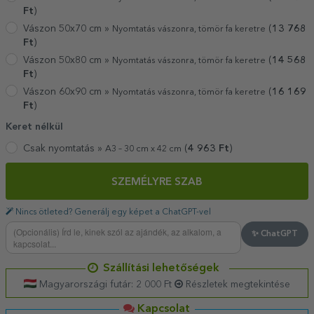
Ft
)
Vászon 50x70 cm »
(
13 768
Nyomtatás vászonra, tömör fa keretre
Ft
)
Vászon 50x80 cm »
(
14 568
Nyomtatás vászonra, tömör fa keretre
Ft
)
Vászon 60x90 cm »
(
16 169
Nyomtatás vászonra, tömör fa keretre
Ft
)
Keret nélkül
Csak nyomtatás »
(
4 963
Ft
)
A3 – 30 cm x 42 cm
SZEMÉLYRE SZAB
Nincs ötleted? Generálj egy képet a ChatGPT-vel
✨ ChatGPT
Szállítási lehetőségek
Magyarországi futár: 2 000 Ft
Részletek megtekintése
Kapcsolat