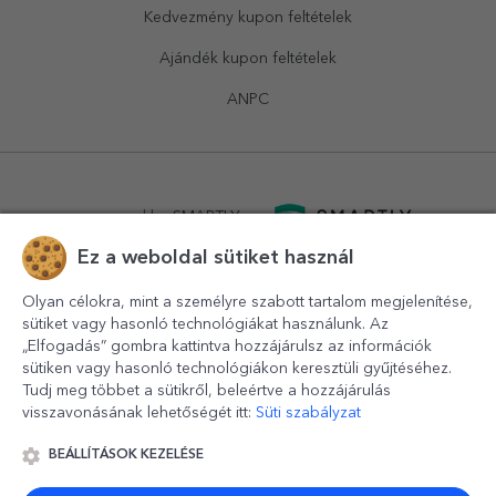
Kedvezmény kupon feltételek
Ajándék kupon feltételek
ANPC
powered by
SMARTLY.ro
Ez a weboldal sütiket használ
logistics by
APACARGO.com
Olyan célokra, mint a személyre szabott tartalom megjelenítése,
sütiket vagy hasonló technológiákat használunk. Az
„Elfogadás” gombra kattintva hozzájárulsz az információk
sütiken vagy hasonló technológiákon keresztüli gyűjtéséhez.
Tudj meg többet a sütikről, beleértve a hozzájárulás
visszavonásának lehetőségét itt:
Süti szabályzat
BEÁLLÍTÁSOK KEZELÉSE
© 2016-2026
StarGift
Romania,
București
, strada
Copilului
nr. 6-12, parter
,
Sector 1
, cod postal
012178
,
email: