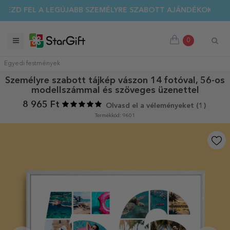
EZD FEL A LEGÚJABB SZEMÉLYRE SZABOTT AJÁNDÉKOKAT!
0
Egyedi festmények
Személyre szabott tájkép vászon 14 fotóval, 56-os
modellszámmal és szöveges üzenettel
8 965 Ft
Olvasd el a véleményeket (
1
)
Termékkód: 9601