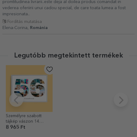
promtitudinea livrarii..este deja al doilea produs comandat in
vederea oferiirii unui cadou special, de care toata lumea a fost
impresionata..
Fordítás mutatása
Elena-Corina,
Románia
Legutóbb megtekintett termékek
Személyre szabott
tájkép vászon 14
fotóval, 56-os
8 965 Ft
modellszámmal és