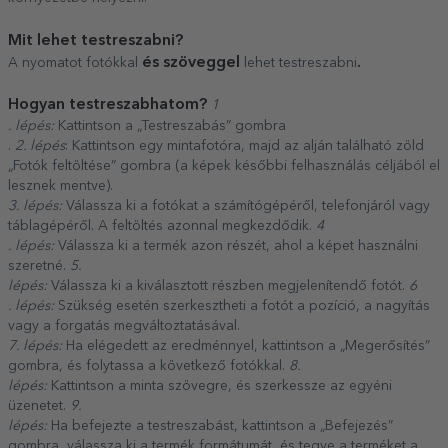
Mit lehet testreszabni?
és szöveggel
.
A nyomatot fotókkal
lehet testreszabni
Hogyan testreszabhatom?
1
. lépés:
Kattintson a „Testreszabás” gombra
.
2. lépés
: Kattintson egy mintafotóra, majd az alján található zöld
„Fotók feltöltése” gombra (a képek későbbi felhasználás céljából el
lesznek mentve).
3. lépés:
Válassza ki a fotókat a számítógépéről, telefonjáról vagy
táblagépéről. A feltöltés azonnal megkezdődik.
4
. lépés:
Válassza ki a termék azon részét, ahol a képet használni
szeretné.
5.
lépés:
Válassza ki a kiválasztott részben megjelenítendő fotót.
6
. lépés:
Szükség esetén szerkesztheti a fotót a pozíció, a nagyítás
vagy a forgatás megváltoztatásával.
7. lépés:
Ha elégedett az eredménnyel, kattintson a „Megerősítés”
gombra, és folytassa a következő fotókkal.
8.
lépés:
Kattintson a minta szövegre, és szerkessze az egyéni
üzenetet.
9.
lépés:
Ha befejezte a testreszabást, kattintson a „Befejezés”
gombra, válassza ki a termék formátumát, és tegye a terméket a