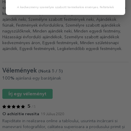
Horgászat
,
Bevásárlás
,
Sport
,
Tenisz
,
Tizenévesek
,
Személyre
szabott ajándékok felnőtteknek
A kedvezmény személyre szabott termékekre érvényes.
,
Személyre szabott festmények és
Feltételek
keretek - születésnap
,
Születésnapi ajándékok neki
,
Minden
ajándék neki
,
Személyre szabott festmények neki
,
Ajándékok
fiúnak
,
Festmények évfordulókra
,
Személyre szabott ajándékok
nagyszülőknek
,
Minden ajándék neki
,
Minden egyedi festmény
,
Házassági évforduló ajándékok
,
Személyre szabott ajándékok
kedvezményes áron
,
Egyedi festmények
,
Minden születésnapi
ajándék
,
Egyedi festmények
,
Legkelendőbb egyedi festmények
.
Vélemények
(Notă
5
/ 5
)
100%
ajánlaná egy barátjának
Írj egy véleményt
5
/ 5
O achizitie reusita
19 Július 2020
Rapiditate in realizarea online a tabloului, usurinta incărcarii si
manevrarii fotografiilor, calitatea superioara a produsului primit și