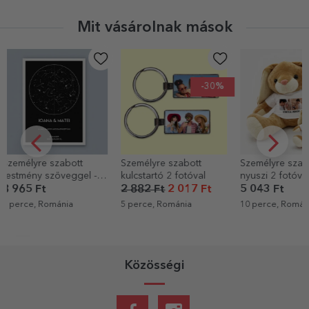
szöveges üzenettel
Mit vásárolnak mások
-30%
Személyre szabott
Személyre szabott
Személyre sz
kulcstartó 2 fotóval
nyuszi 2 fotóval és
vászon 26 fo
szöveggel
szöveggel p
2 882 Ft
2 017 Ft
5 043 Ft
8 965 Ft
A mi szerelm
5 perce, Románia
10 perce, Románia
11 perce, Rom
Közösségi