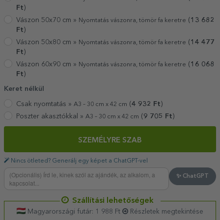
Ft
)
Vászon 50x70 cm »
(
13 682
Nyomtatás vászonra, tömör fa keretre
Ft
)
Vászon 50x80 cm »
(
14 477
Nyomtatás vászonra, tömör fa keretre
Ft
)
Vászon 60x90 cm »
(
16 068
Nyomtatás vászonra, tömör fa keretre
Ft
)
Keret nélkül
Csak nyomtatás »
(
4 932
Ft
)
A3 – 30 cm x 42 cm
Poszter akasztókkal »
(
9 705
Ft
)
A3 – 30 cm x 42 cm
SZEMÉLYRE SZAB
Nincs ötleted? Generálj egy képet a ChatGPT-vel
✨ ChatGPT
Szállítási lehetőségek
Magyarországi futár: 1 988 Ft
Részletek megtekintése