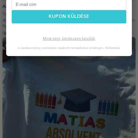
Ana Tudor
29 Május 2026
Sunteti o echipa de incredere! Comand fara griji, iar comanda
KUPON KÜLDÉSE
ajunge exact in timpul estimat. Asta ma linisteste si ma face sa revin.
Felicitari!!
Fordítás mutatása
Most nem, kérdezzen később
A kedvezmény személyre szabott termékekre érvényes.
Feltételek