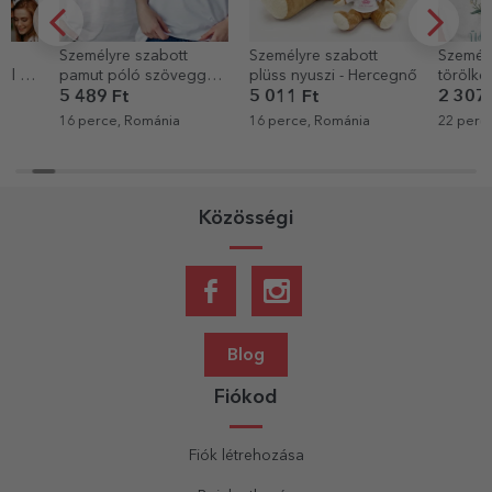
Személyre szabott
Személyre szabott
Személyre sz
pamut póló szöveggel
plüss nyuszi - Hercegnő
törölköző név
esküvőkhöz - Vintage
Üdvözöljük, k
5 489 Ft
5 011 Ft
2 307 Ft
Love
16 perce, Románia
16 perce, Románia
22 perce, Rom
Közösségi
Blog
Fiókod
Fiók létrehozása