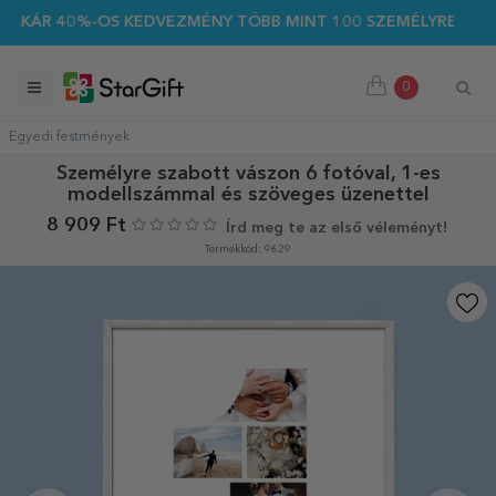
40%-OS KEDVEZMÉNY TÖBB MINT 100 SZEMÉLYRE SZABOTT AJÁ
0
Egyedi festmények
Személyre szabott vászon 6 fotóval, 1-es
modellszámmal és szöveges üzenettel
8 909 Ft
Írd meg te az első véleményt!
Termékkód: 9629