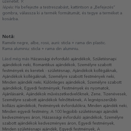
üzenetet.
9.
lépés:
Ha befejezte a testreszabást, kattintson a „Befejezés”
gombra, válassza ki a termék formátumát, és tegye a terméket a
kosárba.
Notă:
Ramele negre, albe, rosii, aurii: sticla + rama din plastic.
Rama aluminiu: sticla + rama din aluminiu.
Lásd még más
Házassági évforduló ajándékok
,
Születésnapi
ajándékok neki
,
Romantikus ajándékok
,
Személyre szabott
festmények és keretek - születésnap
,
Ajándékok kollégáknak
,
Ajándékok kollégáknak
,
Személyre szabott festmények neki
,
Minden ajándék neki
,
Különleges ajándékok
,
Személyre szabott
ajándékok
,
Egyedi festmények
,
Festmények és nyomatok
,
Ajánlásaink
,
Ajándékok művészetkedvelőknek
,
Zene
,
Tizenévesek
,
Személyre szabott ajándékok felnőtteknek
,
A legnépszerűbb
kollázs ajándékok
,
Festmények évfordulókra
,
Minden ajándék neki
,
Minden egyedi festmény
,
A 100 legjobb születésnapi ajándék
kedvezményes áron
,
Házassági évforduló ajándékok
,
Személyre
szabott ajándékok kedvezményes áron
,
Egyedi festmények
,
Minden születésnapi ajándék
,
Egyedi festmények
,
A