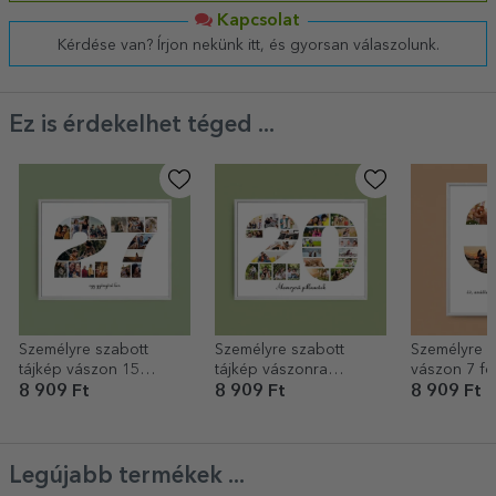
Kapcsolat
Kérdése van? Írjon nekünk itt, és gyorsan válaszolunk.
Ez is érdekelhet téged ...
Személyre szabott
Személyre szabott
Személyre s
tájkép vászon 15
tájkép vászonra
vászon 7 fo
fotóval, 27-es
nyomtatva fotókkal és
modellszám
8 909 Ft
8 909 Ft
8 909 Ft
modellszámmal és
szöveggel - 20
szöveges üz
szöveges üzenettel
Legújabb termékek ...