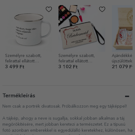
Személyre szabott,
Személyre szabott,
Ajándékkész
felirattal ellátott
felirattal ellátott
újszülöttekn
zománcozott fémkanna
sminkkészlet – Az ara
3 499 Ft
3 102 Ft
21 079 Ft
csapata
Termékleírás
Nem csak a portrék divatosak. Próbálkozzon meg egy tájképpel!
A tájkép, ahogy a neve is sugallja, sokkal jobban alkalmas a táj
megörökítésére, mert jobban keretezi a természetet. Ez a típusú
fotó azonban emberekkel is egyedülálló keretekhez, különösen, ha