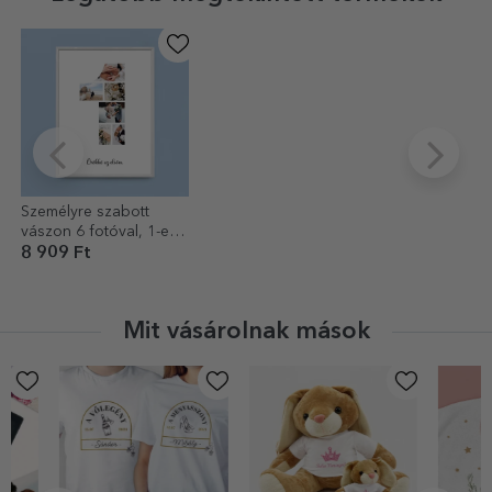
Személyre szabott
vászon 6 fotóval, 1-es
modellszámmal és
8 909 Ft
szöveges üzenettel
Mit vásárolnak mások