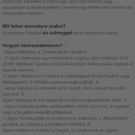
minél több karaktert szeretne egy ilyen fotóra tenni, vagy
egyszerűen csak két karaktert szeretne egy emlékezetes természeti
környezetbe helyezni.
Mit lehet személyre szabni?
és szöveggel
.
A nyomatot fotókkal
lehet személyre szabni
Hogyan testreszabhatom?
1
. lépés:
Kattintson a „Testreszabás” gombra
.
2. lépés
: Kattintson egy mintafotóra, majd az alján található zöld
„Fotók feltöltése” gombra (a képek későbbi felhasználás céljából el
lesznek mentve).
3. lépés:
Válassza ki a fotókat a számítógépéről, telefonjáról vagy
táblagépéről. A feltöltés azonnal megkezdődik.
4
. lépés:
Válassza ki a termék azon részét, ahol a képet használni
szeretné.
5.
lépés:
Válassza ki a kiválasztott részben megjelenítendő fotót.
6
. lépés:
Szükség esetén szerkesztheti a fotót a pozíció, a nagyítás
vagy a forgatás megváltoztatásával.
7. lépés:
Ha elégedett az eredménnyel, kattintson a „Megerősítés”
gombra, és folytassa a következő fotókkal.
8.
lépés:
Kattintson a minta szövegre, és szerkessze az egyéni