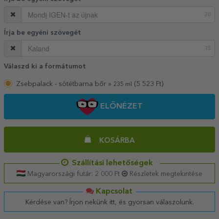
20
Írja be egyéni szövegét
15
Válaszd ki a formátumot
Zsebpalack - sötétbarna bőr »
(
5 523
Ft)
235 ml
ELŐNÉZET
KOSÁRBA
Szállítási lehetőségek
Magyarországi futár: 2 000 Ft
Részletek megtekintése
Kapcsolat
Kérdése van? Írjon nekünk itt, és gyorsan válaszolunk.