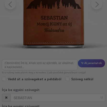
✨ AI javaslatok
Ez a szöveg nem jelenik meg a terméken. Csak javaslatok generálására szolgál.
Vedd át a szövegeket a példából
Szöveg nélkül
Írja be egyéni szövegét
13
Írja be egyéni szövegét