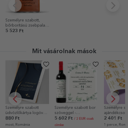
Személyre szabott,
bőrborítású zsebpalack
– Kalandok ideje
5 523 Ft
Mit vásárolnak mások
Személyre szabott
Személyre szabott bor
Személyre sz
üdvözlőkártya logóval
szöveggel -
ajándékcsom
és üzenettel
Keresztapáknak
papír szövegg
880 Ft
5 602 Ft
2 401 Ft
/ 2 EUR csak
neked
most, Románia
1 perce, Romá
címke