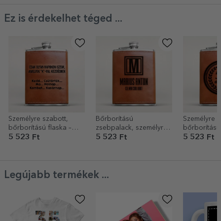
Ez is érdekelhet téged ...
Személyre szabott,
Bőrborítású
Személyre s
bőrborítású flaska –
zsebpalack, személyre
bőrborítású
Csak azt iszom...
szabott üzenettel és
- Évforduló
5 523 Ft
5 523 Ft
5 523 Ft
monogrammal -
Monogram
Legújabb termékek ...