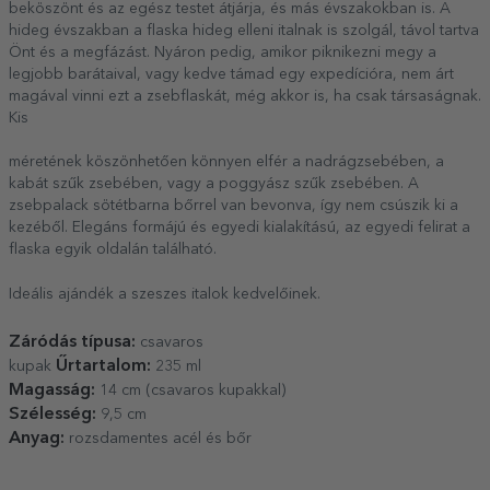
beköszönt és az egész testet átjárja, és más évszakokban is. A
hideg évszakban a flaska hideg elleni italnak is szolgál, távol tartva
Önt és a megfázást. Nyáron pedig, amikor piknikezni megy a
legjobb barátaival, vagy kedve támad egy expedícióra, nem árt
magával vinni ezt a zsebflaskát, még akkor is, ha csak társaságnak.
Kis
méretének köszönhetően könnyen elfér a nadrágzsebében, a
kabát szűk zsebében, vagy a poggyász szűk zsebében. A
zsebpalack sötétbarna bőrrel van bevonva, így nem csúszik ki a
kezéből. Elegáns formájú és egyedi kialakítású, az egyedi felirat a
flaska egyik oldalán található.
Ideális ajándék a szeszes italok kedvelőinek.
Záródás típusa:
csavaros
Űrtartalom:
kupak
235 ml
Magasság:
14 cm (csavaros kupakkal)
Szélesség:
9,5 cm
Anyag:
rozsdamentes acél és bőr