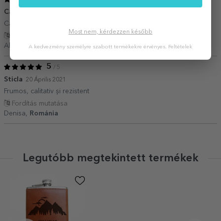
/ 5
Cadou de efect
11 November 2024
Cadoul ideal pentru pasionații de munte și aventura
Most nem, kérdezzen később
Fordítás mutatása
Alexandru,
Románia
A kedvezmény személyre szabott termékekre érvényes.
Feltételek
5
/ 5
Sticla
20 Április 2021
Frumos, calitativ și rezistent
Fordítás mutatása
Denisa,
Románia
Legutóbb megtekintett termékek