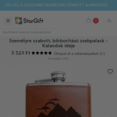
DEZD FEL A LEGÚJABB SZEMÉLYRE SZABOTT AJÁNDÉKOKAT!
0
Személyre szabott zsebpalackok
Személyre szabott, bőrborítású zsebpalack –
Kalandok ideje
5 523 Ft
Olvasd el a véleményeket (
2
)
Termékkód: 9499