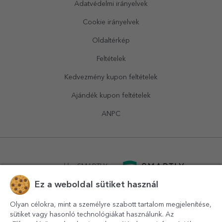
Adatvédelmi irányelvek
Cookie irányelvek
Oldaltérkép
Feltételek
Kedvezmény kupon feltételek
Ajándék kupon feltételek
ANPC
powered by
SMARTLY.ro
Ez a weboldal sütiket használ
logistics by
APACARGO.com
Olyan célokra, mint a személyre szabott tartalom megjelenítése,
sütiket vagy hasonló technológiákat használunk. Az