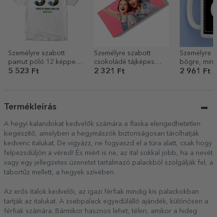
Személyre szabott
Személyre szabott
Személyre s
pamut póló 12 képpel
csokoládé tájképes
bögre, mind
és üzenettel – 35 éves
fotóval és szöveggel
a saját graf
5 523 Ft
2 321 Ft
2 961 Ft
Termékleírás
A hegyi kalandokat kedvelők számára a flaska elengedhetetlen
kiegészítő, amelyben a hegymászók biztonságosan tárolhatják
kedvenc italukat. De vigyázz, ne fogyaszd el a túra alatt, csak hogy
felpezsdüljön a véred! És miért is ne, az ital sokkal jobb, ha a nevét
vagy egy jellegzetes üzenetet tartalmazó palackból szolgálják fel, a
tábortűz mellett, a hegyek szívében.
Az erős italok kedvelői, az igazi férfiak mindig kis palackokban
tartják az italukat. A zsebpalack egyedülálló ajándék, különösen a
férfiak számára. Bármikor hasznos lehet, télen, amikor a hideg