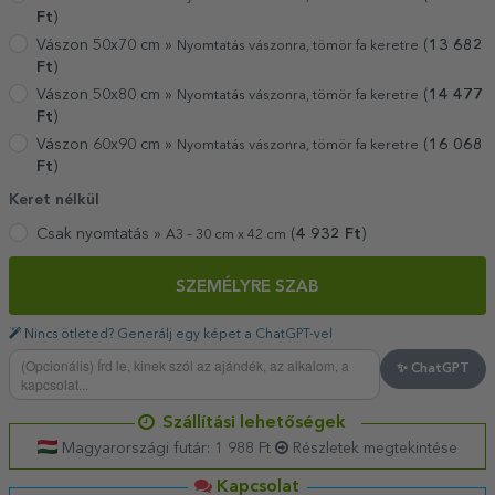
Ft
)
Vászon 50x70 cm »
(
13 682
Nyomtatás vászonra, tömör fa keretre
Ft
)
Vászon 50x80 cm »
(
14 477
Nyomtatás vászonra, tömör fa keretre
Ft
)
Vászon 60x90 cm »
(
16 068
Nyomtatás vászonra, tömör fa keretre
Ft
)
Keret nélkül
Csak nyomtatás »
(
4 932
Ft
)
A3 – 30 cm x 42 cm
SZEMÉLYRE SZAB
Nincs ötleted? Generálj egy képet a ChatGPT-vel
✨ ChatGPT
Szállítási lehetőségek
Magyarországi futár: 1 988 Ft
Részletek megtekintése
Kapcsolat