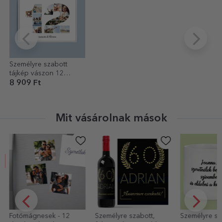
Személyre szabott
tájkép vászon 12
fotóval, modellszám 12
8 909 Ft
és szöveges üzenet
Mit vásárolnak mások
Fotómágnesek - 12
Személyre szabott,
Személyre sz