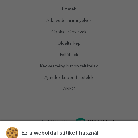
Üzletek
Adatvédelmi irányelvek
Cookie irányelvek
Oldaltérkép
Feltételek
Kedvezmény kupon feltételek
Ajándék kupon feltételek
ANPC
powered by
SMARTLY.ro
Ez a weboldal sütiket használ
logistics by
APACARGO.com