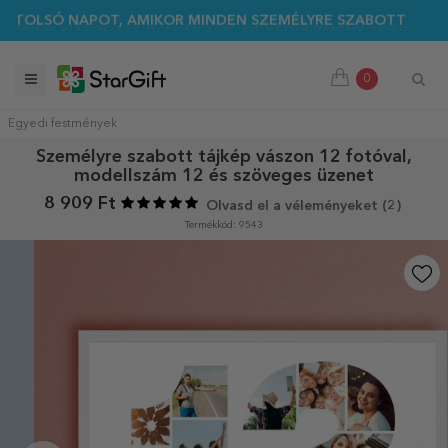
I KIÁRUSÍTÁS 🌴 AKÁR 40%-OS KEDVEZMÉNY TÖBB MINT 100 S
0
Egyedi festmények
Személyre szabott tájkép vászon 12 fotóval,
modellszám 12 és szöveges üzenet
8 909 Ft
Olvasd el a véleményeket (
2
)
Termékkód: 9543