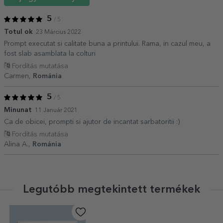
5
/ 5
Totul ok
23 Március 2022
Prompt executat si calitate buna a printului. Rama, in cazul meu, a
fost slab asamblata la colturi
Fordítás mutatása
Carmen,
Románia
5
/ 5
Minunat
11 Január 2021
Ca de obicei, prompti si ajutor de incantat sarbatoritii :)
Fordítás mutatása
Alina A.,
Románia
Legutóbb megtekintett termékek