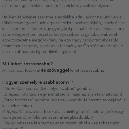
szeretne egy emlékezetes természeti környezetbe helyezni.
Ha ilyen fényképet szeretne ajándékba adni, akkor nekünk van a
tökéletes megoldásunk: egy személyre szabott tájkép, amely életre
kelti szerettei életének egy gyönyörű pillanatát. Ha a menyasszonyt
és a vőlegényt természetes környezetben vagy több emberrel
együtt szeretné megörökíteni, ha egy nagy csoportot ábrázoló
festményt szeretne, akkor ez a festmény az Ön számára ideális. A
testreszabása pedig rendkívül egyszerű!
Mit lehet testreszabni?
és szöveggel
.
A nyomatot fotókkal
lehet testreszabni
Hogyan személyre szabhatom?
1
. lépés:
Kattintson a „Személyre szabás” gombra
.
2. lépés
: Kattintson egy mintafotóra, majd az alján található zöld
„Fotók feltöltése” gombra (a képek későbbi felhasználás céljából el
lesznek mentve)
.
3. lépés:
Válassza ki a fotókat a számítógépéről, telefonjáról vagy
táblagépéről. A feltöltés azonnal megkezdődik.
4
. lépés:
Válassza ki a termék azon részét, ahol a képet használni
szeretné.
5.