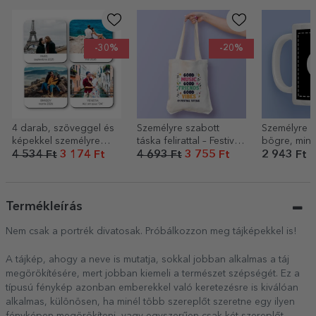
-30%
-20%
4 darab, szöveggel és
Személyre szabott
Személyre s
képekkel személyre
táska felirattal – Festival
bögre, mind
szabott pohártartó
good vibes
a saját graf
4 534 Ft
3 174 Ft
4 693 Ft
3 755 Ft
2 943 Ft
szett
Termékleírás
Nem csak a portrék divatosak. Próbálkozzon meg tájképekkel is!
A tájkép, ahogy a neve is mutatja, sokkal jobban alkalmas a táj
megörökítésére, mert jobban kiemeli a természet szépségét. Ez a
típusú fénykép azonban emberekkel való keretezésre is kiválóan
alkalmas, különösen, ha minél több szereplőt szeretne egy ilyen
fényképen megörökíteni, vagy egyszerűen csak két szereplőt