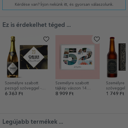
Kérdése van? Írjon nekünk itt, és gyorsan válaszolunk.
Ez is érdekelhet téged ...
Személyre szabott
Személyre szabott
Személyre s
pezsgő szöveggel -
tájkép vászon 14
szöveggel -
Absztrakt arany
fotóval, 52-es
Császár
6 363 Ft
8 909 Ft
1 749 Ft
modellszámmal és
szöveges üzenettel
Legújabb termékek ...