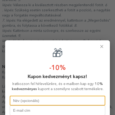
lépés:
Válassza ki a kiválasztott részben megjelenítendő fotót.
6
. lépés:
Szükség esetén szerkesztheti a fotót a pozíció, a nagyítás
vagy a forgatás megváltoztatásával.
7. lépés:
Ha elégedett az eredménnyel, kattintson a „Megerősítés”
gombra, és folytassa a következő fotókkal.
8.
lépés:
Kattintson a minta szövegre, és szerkessze az egyéni
üzenetet.
9.
lépés:
Ha befejezte a testreszabást, kattintson a „Befejezés”
×
gombra, válassza ki a termék formátumát, és tegye a terméket a
🎁
kosárba.
-10%
Notă:
Ramele negre, albe, rosii, aurii: sticla + rama din plastic.
Kupon kedvezményt kapsz!
Rama aluminiu: sticla + rama din aluminiu.
Iratkozzon fel hírlevelünkre, és e-mailben kap egy
10%
Lásd még más
Romantikus ajándékok
,
Szeretlek
,
Ajándékok
kedvezményes
kupont a személyre szabott termékekre.
kollégáknak
,
Ajándékok kollégáknak
,
Ajándékok lányoknak
,
Ajándékok a keresztapának
,
Ajándékok keresztgyermekeknek
,
Ajándékok testvérnek
,
Ajándékok ikreknek
,
Ajándékok a
vőlegénynek
,
Ajándékok a menyasszonynak
,
Ajándékok az orrnak
,
Ajándékok az unokámnak
,
Ajándékok unokáknak
,
Ajándékok