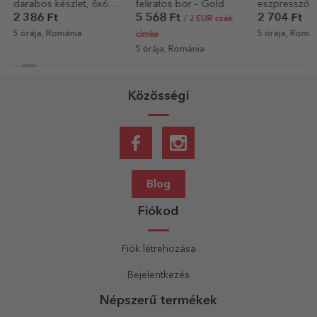
darabos készlet, 6x6
feliratos bor – Gold
eszpresszós
cm
fotóval és s
2 386 Ft
5 568 Ft
2 704 Ft
/ 2 EUR csak
5 órája, Románia
5 órája, Romá
címke
5 órája, Románia
Közösségi
Blog
Fiókod
Fiók létrehozása
Bejelentkezés
Népszerű termékek