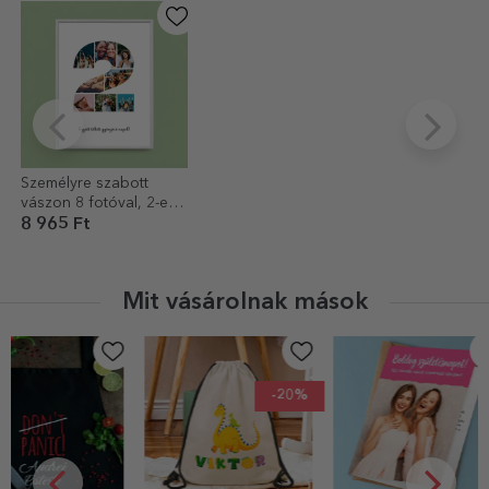
Személyre szabott
vászon 8 fotóval, 2-es
modellszámmal és
8 965 Ft
szöveges üzenettel
Mit vásárolnak mások
-20%