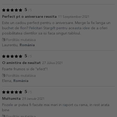
5
/ 5
Perfect pt o aniversare reusita
11 Szeptember 2021
Este un cadou perfect pentru o aniversare. Merge la fix langa un
buchet de flori? Felicitari Stargift pentru aceasta idee de a oferi
posibilitatea clientilor sa isi faca singuri tabloul.
Fordítás mutatása
Laurentiu,
Románia
5
/ 5
O amintire de neuitat
27 Július 2021
Foarte frumos si de "efect"!
Fordítás mutatása
Elena,
Románia
5
/ 5
Multumita
29 Január 2021
Pozele ar putea fi facute mai mari in raport cu rama, in rest arata
bine
Fordítás mutatása