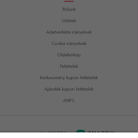
Rólunk
Üzletek
Adatvédelmi irányelvek
Cookie irányelvek
Oldaltérkép
Feltételek
Kedvezmény kupon feltételek
Ajándék kupon feltételek
ANPC
powered by
SMARTLY.ro