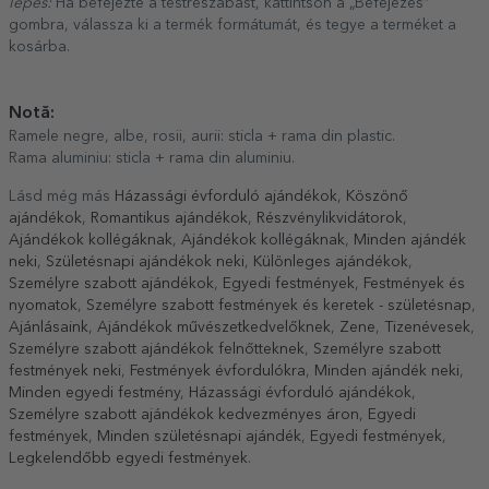
lépés:
Ha befejezte a testreszabást, kattintson a „Befejezés”
gombra, válassza ki a termék formátumát, és tegye a terméket a
kosárba.
Notă:
Ramele negre, albe, rosii, aurii: sticla + rama din plastic.
Rama aluminiu: sticla + rama din aluminiu.
Lásd még más
Házassági évforduló ajándékok
,
Köszönő
ajándékok
,
Romantikus ajándékok
,
Részvénylikvidátorok
,
Ajándékok kollégáknak
,
Ajándékok kollégáknak
,
Minden ajándék
neki
,
Születésnapi ajándékok neki
,
Különleges ajándékok
,
Személyre szabott ajándékok
,
Egyedi festmények
,
Festmények és
nyomatok
,
Személyre szabott festmények és keretek - születésnap
,
Ajánlásaink
,
Ajándékok művészetkedvelőknek
,
Zene
,
Tizenévesek
,
Személyre szabott ajándékok felnőtteknek
,
Személyre szabott
festmények neki
,
Festmények évfordulókra
,
Minden ajándék neki
,
Minden egyedi festmény
,
Házassági évforduló ajándékok
,
Személyre szabott ajándékok kedvezményes áron
,
Egyedi
festmények
,
Minden születésnapi ajándék
,
Egyedi festmények
,
Legkelendőbb egyedi festmények
.