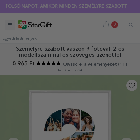
NYÁRI KIÁRUSÍTÁS 🌴 AKÁR 40%-OS KEDVEZMÉNY TÖBB MINT
SÓ NAPOT, AMIKOR MINDEN SZEMÉLYRE SZABOTT PÓLÓRA 30%
0
Egyedi festmények
Személyre szabott vászon 8 fotóval, 2-es
modellszámmal és szöveges üzenettel
8 965 Ft
Olvasd el a véleményeket (
11
)
Termékkód: 9624