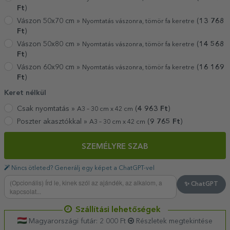
Ft
)
Vászon 50x70 cm »
(
13 768
Nyomtatás vászonra, tömör fa keretre
Ft
)
Vászon 50x80 cm »
(
14 568
Nyomtatás vászonra, tömör fa keretre
Ft
)
Vászon 60x90 cm »
(
16 169
Nyomtatás vászonra, tömör fa keretre
Ft
)
Keret nélkül
Csak nyomtatás »
(
4 963
Ft
)
A3 – 30 cm x 42 cm
Poszter akasztókkal »
(
9 765
Ft
)
A3 – 30 cm x 42 cm
SZEMÉLYRE SZAB
Nincs ötleted? Generálj egy képet a ChatGPT-vel
✨ ChatGPT
Szállítási lehetőségek
Magyarországi futár: 2 000 Ft
Részletek megtekintése