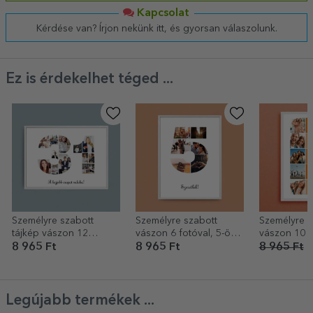
Kapcsolat
Kérdése van? Írjon nekünk itt, és gyorsan válaszolunk.
Ez is érdekelhet téged ...
Személyre szabott
Személyre szabott
Személyre s
tájkép vászon 12
vászon 6 fotóval, 5-ös
vászon 10 f
fotóval, modellszám 31
modellszámmal és
betűs névve
8 965 Ft
8 965 Ft
8 965 Ft
5
és szöveges üzenettel
szöveges üzenettel
Legújabb termékek ...