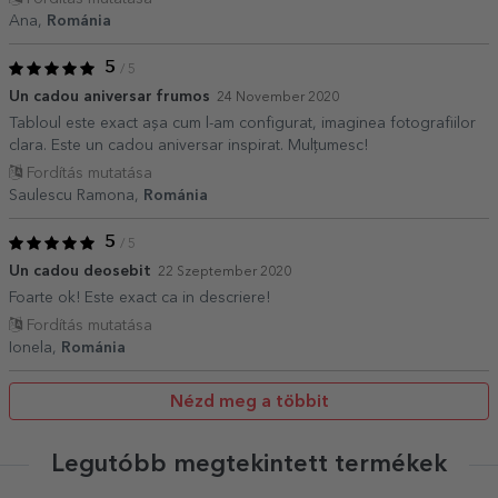
Ana,
Románia
5
/ 5
Un cadou aniversar frumos
24 November 2020
Tabloul este exact așa cum l-am configurat, imaginea fotografiilor
clara. Este un cadou aniversar inspirat. Mulțumesc!
Fordítás mutatása
Saulescu Ramona,
Románia
5
/ 5
Un cadou deosebit
22 Szeptember 2020
Foarte ok! Este exact ca in descriere!
Fordítás mutatása
Ionela,
Románia
Nézd meg a többit
Legutóbb megtekintett termékek