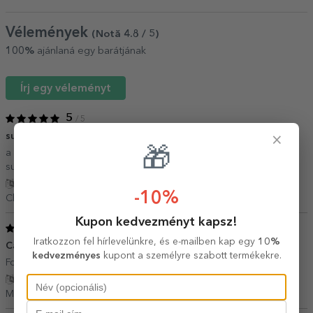
Vélemények
(Notă
4.8
/ 5
)
100%
ajánlaná egy barátjának
Írj egy véleményt
5
/ 5
×
super
13 Január 2026
🎁
a venit impachetat super ok, pentru un cadou a fost foarte bun,
sunt multumit de produs
Fordítás mutatása
-10%
Claudiu,
Románia
Kupon kedvezményt kapsz!
5
/ 5
Iratkozzon fel hírlevelünkre, és e-mailben kap egy
10%
Cadoul perfect
12 Május 2024
kedvezményes
kupont a személyre szabott termékekre.
Foarte frumos tabloul și de calitate ❤️
Fordítás mutatása
Maria Sabrina,
Románia