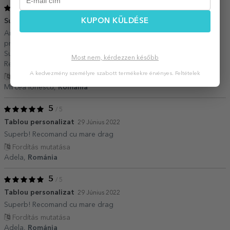
5
/ 5
KUPON KÜLDÉSE
Super achizitie
12 Április 2023
Am comandat mai acest produs pentru un prieten. Imi plac
produsele Stargift deoarece nu imi fac griji legate de calitate.
Super profesionisti! Foarte rapizi! Foarte atenti! Foarte saritori!
Most nem, kérdezzen később
Recomand cu caldura tablourile si nu numai.
A kedvezmény személyre szabott termékekre érvényes.
Feltételek
Fordítás mutatása
Mircea Ionescu,
Románia
5
/ 5
Tablou personalizat
29 Június 2022
Superb! Recomand cu mare drag
Fordítás mutatása
Adela,
Románia
5
/ 5
Tablou personalizat
29 Június 2022
Superb! Recomand cu mare drag
Fordítás mutatása
Adela,
Románia