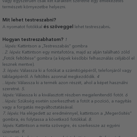
vagy egyszerűen csak két karaktert szeretne egy emlékezetes
természeti környezetbe helyezni.
Mit lehet testreszabni?
és szöveggel
.
A nyomatot fotókkal
lehet testreszabni
Hogyan testreszabhatom?
1
. lépés:
Kattintson a „Testreszabás” gombra
.
2. lépés
: Kattintson egy mintafotóra, majd az alján található zöld
„Fotók feltöltése” gombra (a képek későbbi felhasználás céljából el
lesznek mentve).
3. lépés:
Válassza ki a fotókat a számítógépéről, telefonjáról vagy
táblagépéről. A feltöltés azonnal megkezdődik.
4
. lépés:
Válassza ki a termék azon részét, ahol a képet használni
szeretné.
5.
lépés:
Válassza ki a kiválasztott részben megjelenítendő fotót.
6
. lépés:
Szükség esetén szerkesztheti a fotót a pozíció, a nagyítás
vagy a forgatás megváltoztatásával.
7. lépés:
Ha elégedett az eredménnyel, kattintson a „Megerősítés”
gombra, és folytassa a következő fotókkal.
8.
lépés:
Kattintson a minta szövegre, és szerkessze az egyéni
üzenetet.
9.