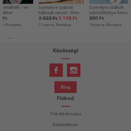
Személyre szabott
Személyre szabott
Személyre sz
hátizsák névvel - Dino
üdvözlőkártya fotóval
pezsgő szöv
és szöveggel
Royalty
3 922 Ft
3 138 Ft
880 Ft
6 403 Ft
11 perce, Románia
18 perce, Románia
20 perce, Rom
Közösségi
Blog
Fiókod
Fiók létrehozása
Bejelentkezés