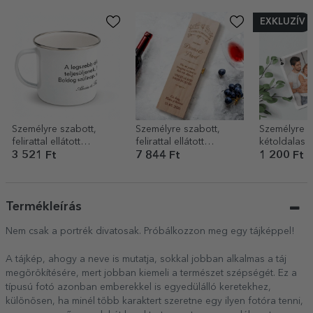
EXKLUZÍV
Személyre szabott,
Személyre szabott,
Személyre s
felirattal ellátott
felirattal ellátott
kétoldalas 
zománcozott fémkanna
borosdoboz – Premium
kártya fotók
3 521 Ft
7 844 Ft
1 200 Ft
üzenettel – 
Termékleírás
Nem csak a portrék divatosak. Próbálkozzon meg egy tájképpel!
A tájkép, ahogy a neve is mutatja, sokkal jobban alkalmas a táj
megörökítésére, mert jobban kiemeli a természet szépségét. Ez a
típusú fotó azonban emberekkel is egyedülálló keretekhez,
különösen, ha minél több karaktert szeretne egy ilyen fotóra tenni,