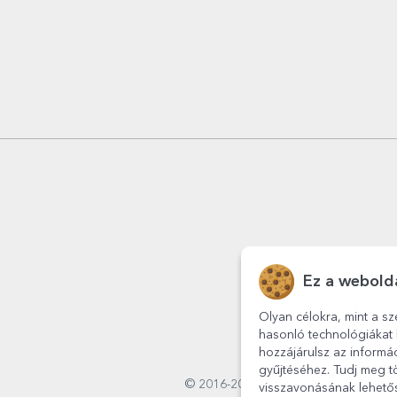
Ez a webolda
Olyan célokra, mint a sz
hasonló technológiákat 
hozzájárulsz az informá
gyűjtéséhez. Tudj meg tö
© 2016-2026
StarGift
Romania,
visszavonásának lehetős