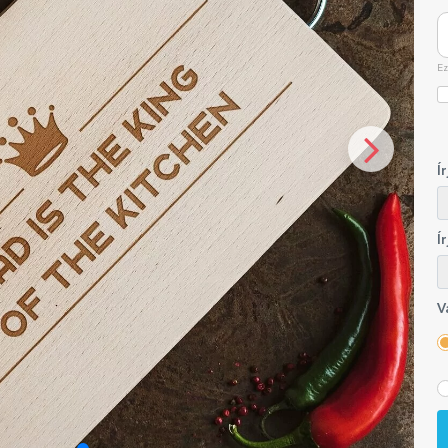
Ez
Í
Í
V