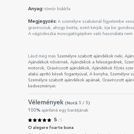
Anyag:
tömör bükkfa
Megjegyzés:
A személyre szabásnál figyelembe vess
gravírozzuk, ahogy beírta, ezért kérjük, írja be gondosa
A vágódeszka mosogatógépben való használata nem aj
Lásd még más
Személyre szabott ajándékok neki
,
Aján
Ajándékok nővérnek
,
Ajándékok a feleségednek
,
Szem
motorok
,
Gravírozott ajándékok
,
Ajándékok főzés szer
alakú aprító kések fogantyúval
,
A konyha
,
Személyre s
Személyre szabott ajándékok apának
,
Gravírozott ajá
kedvezményei
.
Vélemények
(Notă
5
/ 5
)
100%
ajánlaná egy barátjának
5
/ 5
O alegere foarte buna