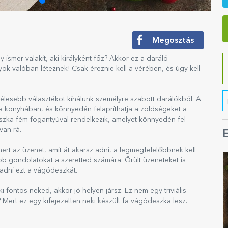
Megosztás
ismer valakit, aki királyként főz? Akkor ez a daráló
ok valóban léteznek! Csak éreznie kell a vérében, és úgy kell
zélesebb választékot kínálunk személyre szabott darálókból. A
a konyhában, és könnyedén felapríthatja a zöldségeket a
szka fém fogantyúval rendelkezik, amelyet könnyedén fel
van rá.
E
ert az üzenet, amit át akarsz adni, a legmegfelelőbbnek kell
jobb gondolatokat a szeretted számára. Őrült üzeneteket is
 adni ezt a vágódeszkát.
i fontos neked, akkor jó helyen jársz. Ez nem egy triviális
Mert ez egy kifejezetten neki készült fa vágódeszka lesz.