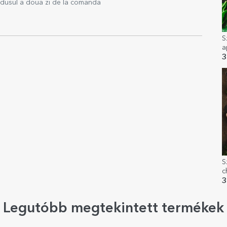
rodusul a doua zi de la comanda
S
a
3
S
c
e
3
Legutóbb megtekintett termékek