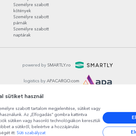
Személyre szabott
kötények
Személyre szabott
párnák
Személyre szabott
naptárak
powered by
SMARTLY.ro
logistics by
APACARGO.com
l sütiket használ
emélyre szabott tartalom megjelenítése, sütiket vagy
használunk. Az „Elfogadás” gombra kattintva
E
ciók sütiken vagy hasonló technológiákon keresztüli
bbet a sütikről, beleértve a hozzájárulás
București
, strada
Copilului nr. 6-12, parter
,
Sector 1
, cod posta
El
égét itt:
Süti szabályzat