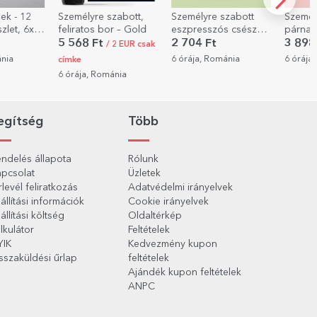
Személyre szabott,
Személyre szabott
Személyre szabott
feliratos bor – Gold
eszpresszós csésze
párna fotóval,
fotóval és szöveggel
szöveggel és QR-
5 568 Ft
2 704 Ft
3 898 Ft
/ 2 EUR csak
kóddal – A mi
6 órája, Románia
6 órája, Románia
címke
dallamunk
6 órája, Románia
egítség
Több
ndelés állapota
Rólunk
pcsolat
Üzletek
rlevél feliratkozás
Adatvédelmi irányelvek
állítási információk
Cookie irányelvek
állítási költség
Oldaltérkép
lkulátor
Feltételek
YIK
Kedvezmény kupon
sszaküldési űrlap
feltételek
Ajándék kupon feltételek
ANPC