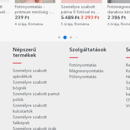
nyomtatás -
Személyre szabott
Fotómágnesek - 12
mium minőség -
párna 8 fotóval és
darabos készlet, 6x6
15 cm-es
üzenettel - nagy
cm
 Ft
5 489 Ft
3 293 Ft
2 386 Ft
mátum
méretben
ája, Románia
5 órája, Románia
6 órája, Románia
Népszerű
Szolgáltatások
S
termékek
Fotónyomtatás
Re
Személyre szabott
Mágnesnyomtatás
Ka
ajándékok
Pólónyomtatás
Hí
Személyre szabott
Sz
bögrék
Sz
Személyre szabott pamut
ka
pólók
G
Személyre szabott
Vi
kulcstartók
Személyre szabott
faliképek
Személyre szabott órák