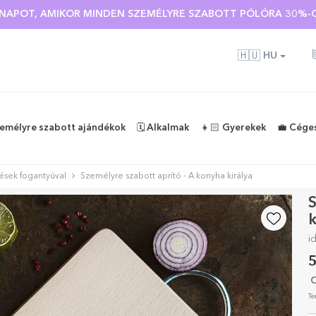
Ó NAPOT, AMIKOR MINDEN SZEMÉLYRE SZABOTT PÓLÓRA 30%-O
🇭🇺
HU
zemélyre szabott ajándékok
🗓️ Alkalmak
👧🏻 Gyerekek
💼 Cége
kések fogantyúval
Személyre szabott aprító - A konyha királya
S
k
i
5
O
Te