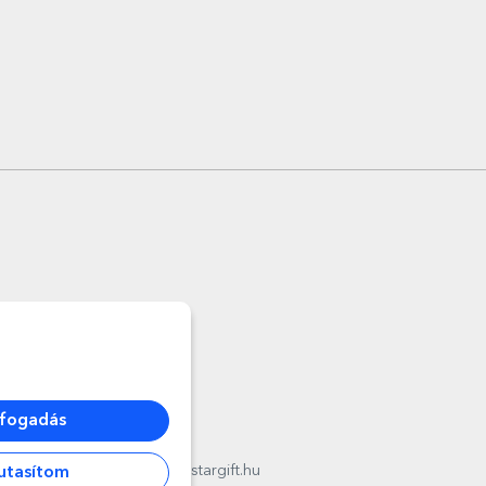
lfogadás
l
012178
,
email:
contact@stargift.hu
utasítom