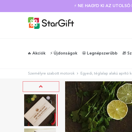
⚡ NE HAGYD KI AZ UTOLS
🔥 Akciók
⚡️ Újdonságok
🤩 Legnépszerűbb
🎁 S
Személyre szabott motorok
Egyedi, téglalap alakú aprító 