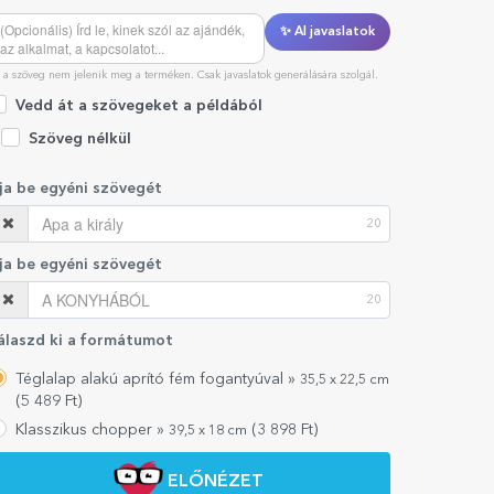
✨ AI javaslatok
 a szöveg nem jelenik meg a terméken. Csak javaslatok generálására szolgál.
Vedd át a szövegeket a példából
Szöveg nélkül
rja be egyéni szövegét
20
rja be egyéni szövegét
20
álaszd ki a formátumot
Téglalap alakú aprító fém fogantyúval »
35,5 x 22,5 cm
(
5 489
Ft)
Klasszikus chopper »
(
3 898
Ft)
39,5 x 18 cm
ELŐNÉZET