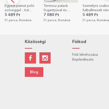
amut póló
Termosz palack
Személyre szabott
Fotó
l - Azt
fogantyúval és
futballmezek névvel
pré
 amit akarok
szívószállal, névvel
és számmal
10x
t
7 080 Ft
5 489 Ft
239
személyre szabva -
for
 Románia
51 perce, Románia
51 perce, Románia
4 ór
Futball
Közösségi
Fiókod
Fiók létrehozása
Bejelentkezés
Blog