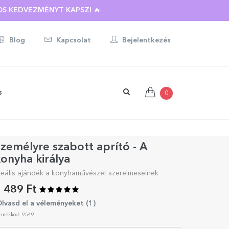
S KEDVEZMÉNYT KAPSZ! 🔥
Blog
Kapcsolat
Bejelentkezés
s
0
zemélyre szabott aprító - A
onyha királya
deális ajándék a konyhaművészet szerelmeseinek
 489 Ft
lvasd el a véleményeket (
1
)
rmékkód: 9549