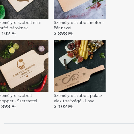
zemélyre szabott mini
Személyre szabott motor -
prító pároknak
Pár nevei
 102 Ft
3 898 Ft
zemélyre szabott
Személyre szabott palack
hopper - Szeretettel
alakú sajtvágó - Love
lkészítve
 898 Ft
3 102 Ft