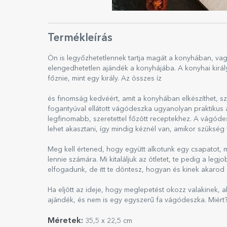
Termékleírás
Ön is legyőzhetetlennek tartja magát a konyhában, vagy 
elengedhetetlen ajándék a konyhájába. A konyhai király
főznie, mint egy király. Az összes íz
és finomság kedvéért, amit a konyhában elkészíthet, s
fogantyúval ellátott vágódeszka ugyanolyan praktikus 
legfinomabb, szeretettel főzött receptekhez. A vágóde
lehet akasztani, így mindig kéznél van, amikor szükség 
Meg kell értened, hogy együtt alkotunk egy csapatot, m
lennie számára. Mi kitaláljuk az ötletet, te pedig a leg
elfogadunk, de itt te döntesz, hogyan és kinek akarod
Ha eljött az ideje, hogy meglepetést okozz valakinek, ak
ajándék, és nem is egy egyszerű fa vágódeszka. Miért? 
Méretek:
35,5 x 22,5 cm