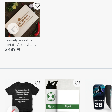
Személyre szabott
aprító - A konyha
királya
5 489 Ft