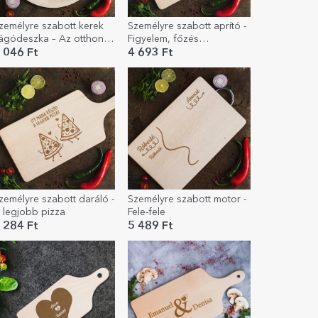
zemélyre szabott kerek
Személyre szabott aprító -
ágódeszka – Az otthon
Figyelem, főzés
tt van, ahol...
folyamatban...
 046 Ft
4 693 Ft
zemélyre szabott daráló -
Személyre szabott motor -
 legjobb pizza
Fele-fele
 284 Ft
5 489 Ft