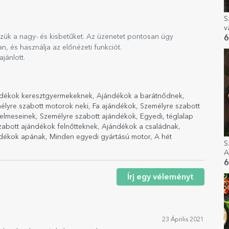
S
v
zük a nagy- és kisbetűket. Az üzenetet pontosan úgy
o
6
n, és használja az előnézeti funkciót.
ánlott.
dékok keresztgyermekeknek
,
Ajándékok a barátnődnek
,
élyre szabott motorok neki
,
Fa ajándékok
,
Személyre szabott
elmeseinek
,
Személyre szabott ajándékok
,
Egyedi, téglalap
zabott ajándékok felnőtteknek
,
Ajándékok a családnak
,
ndékok apának
,
Minden egyedi gyártású motor
,
A hét
S
A
6
Írj egy véleményt
23 Április 2021