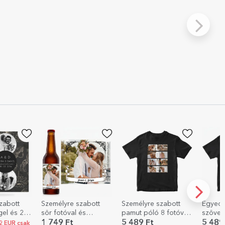
zabott
Személyre szabott
Egyedi pamut póló
Termos
és
pamut póló 8 fotóval
szöveggel - Azt
fogant
és szöveggel - LOVE
csinálok, amit akarok
szívósz
5 489 Ft
5 489 Ft
7 080