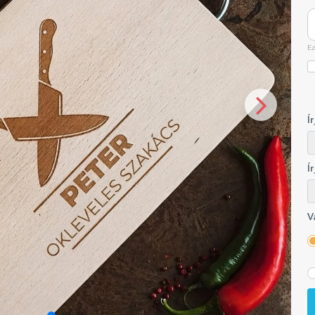
Ez
Í
Í
V