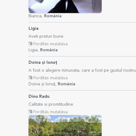
Bianca,
Románia
Ligia
Aveti preturi bune
Fordítás mutatása
Ligia,
Románia
Doina și Ionuț
A fost o alegere minunata, care a fost pe gustul nostru și
Fordítás mutatása
Doina și Ionuț,
Románia
Dinu Radu
Calitate si promtitudine
Fordítás mutatása