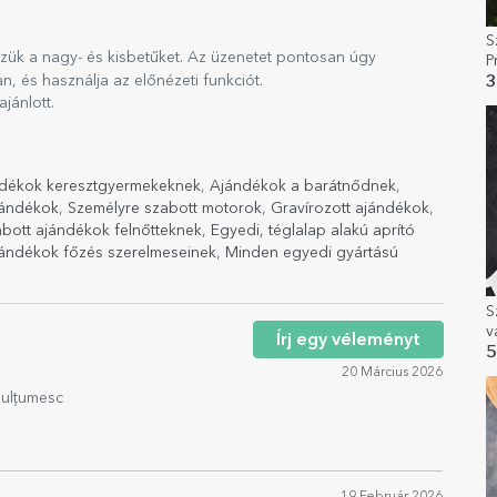
S
zük a nagy- és kisbetűket. Az üzenetet pontosan úgy
P
n, és használja az előnézeti funkciót.
3
ánlott.
dékok keresztgyermekeknek
,
Ajándékok a barátnődnek
,
jándékok
,
Személyre szabott motorok
,
Gravírozott ajándékok
,
bott ajándékok felnőtteknek
,
Egyedi, téglalap alakú aprító
ándékok főzés szerelmeseinek
,
Minden egyedi gyártású
S
v
Írj egy véleményt
5
20 Március 2026
 Mulțumesc