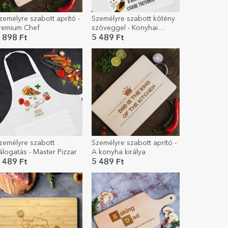
zemélyre szabott aprító -
Személyre szabott kötény
remium Chef
szöveggel - Konyhai
csodák
 898 Ft
5 489 Ft
zemélyre szabott
Személyre szabott aprító -
álogatás - Master Pizzar
A konyha királya
 489 Ft
5 489 Ft