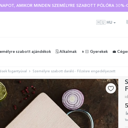
Ó NAPOT, AMIKOR MINDEN SZEMÉLYRE SZABOTT PÓLÓRA 30%-O
🇭🇺
HU
zemélyre szabott ajándékok
🗓️ Alkalmak
👧🏻 Gyerekek
💼 Cége
kések fogantyúval
Személyre szabott daráló - Főzésre engedélyezett
S
i
5
Í
Te