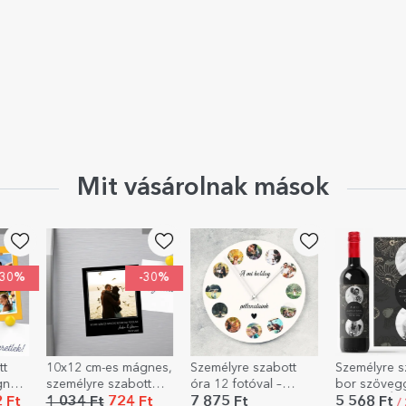
Mit vásárolnak mások
-30%
gnes,
Személyre szabott
Személyre szabott
Személyre s
t
óra 12 fotóval –
bor szöveggel és 2
sör fotóval 
ggel
Pillanataink
fotóval - Évforduló
szöveggel
t
7 875 Ft
5 568 Ft
1 749 Ft
/ 2 EUR csak