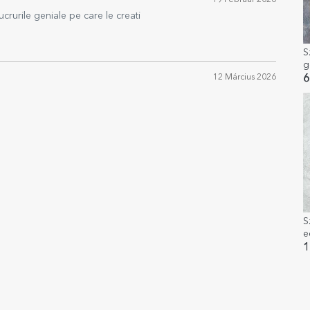
19 Február 2026
crurile geniale pe care le creati
S
g
P
12 Március 2026
6
S
e
c
1