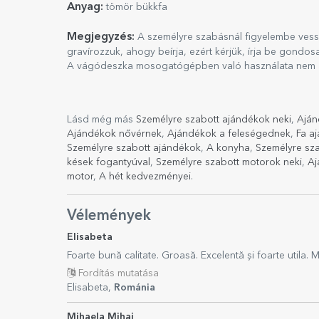
Anyag:
tömör bükkfa
Megjegyzés:
A személyre szabásnál figyelembe vess
gravírozzuk, ahogy beírja, ezért kérjük, írja be gondosa
A vágódeszka mosogatógépben való használata nem aj
Lásd még más
Személyre szabott ajándékok neki
,
Aján
Ajándékok nővérnek
,
Ajándékok a feleségednek
,
Fa a
Személyre szabott ajándékok
,
A konyha
,
Személyre sza
kések fogantyúval
,
Személyre szabott motorok neki
,
Aj
motor
,
A hét kedvezményei
.
Vélemények
Elisabeta
Foarte bună calitate. Groasă. Excelentă și foarte utila.
Fordítás mutatása
Elisabeta,
Románia
Mihaela Mihai