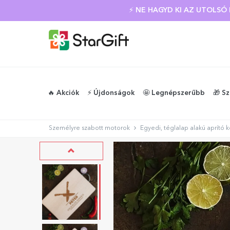
⚡ NE HAGYD KI AZ UTOLS
🔥 Akciók
⚡️ Újdonságok
🤩 Legnépszerűbb
🎁 S
Személyre szabott motorok
Egyedi, téglalap alakú aprító 