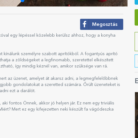
Megosztás
rítóval egy lépéssel közelebb kerülsz ahhoz, hogy a konyha
 kínálunk személyre szabott aprítókból. A fogantyús aprító
atja a zöldségeket a legfinomabb, szeretettel elkészített
ztható, így mindig kéznél van, amikor szüksége van rá.
mert az üzenet, amelyet át akarsz adni, a legmegfelelőbbnek
E
a legjobb gondolatokat a szeretted számára. Őrült üzeneteket is
dni ezt a darálót.
aki fontos Önnek, akkor jó helyen jár. Ez nem egy triviális
iért? Mert ez egy kifejezetten neki készült fa vágódeszka