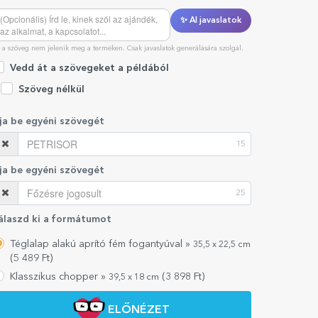
✨ AI javaslatok
 a szöveg nem jelenik meg a terméken. Csak javaslatok generálására szolgál.
Vedd át a szövegeket a példából
Szöveg nélkül
rja be egyéni szövegét
15
rja be egyéni szövegét
25
álaszd ki a formátumot
Téglalap alakú aprító fém fogantyúval »
35,5 x 22,5 cm
(
5 489
Ft)
Klasszikus chopper »
(
3 898
Ft)
39,5 x 18 cm
ELŐNÉZET