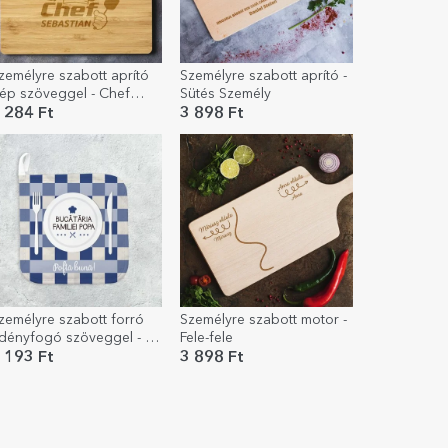
zemélyre szabott aprító
Személyre szabott aprító -
ép szöveggel - Chef
Sütés Személy
uternic
 284 Ft
3 898 Ft
zemélyre szabott forró
Személyre szabott motor -
dényfogó szöveggel - A
Fele-fele
saládban
 193 Ft
3 898 Ft