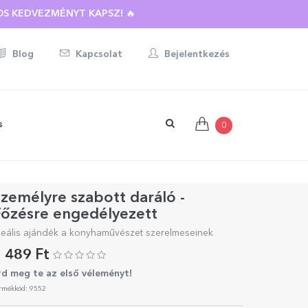
S KEDVEZMÉNYT KAPSZ! 🔥
Blog
Kapcsolat
Bejelentkezés
s
0
zemélyre szabott daráló -
Főzésre engedélyezett
deális ajándék a konyhaművészet szerelmeseinek
 489 Ft
rd meg te az első véleményt!
rmékkód: 9552