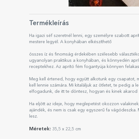
Termékleírás
Ha igazi séf szeretnél lenni, egy személyre szabott ap
mestere legyél. A konyhában elkészíthető
összes íz és finomság érdekében szélesebb választékot
ugyanolyan praktikus a konyhában, és könnyedén apríth
receptekhez. Az aprító fém fogantyúja könnyen felakas
Meg kell értened, hogy együtt alkotunk egy csapatot, 
kell lennie számára. Mi kitaláljuk az ötletet, te pedig 
elfogadunk, de itt te döntesz, hogyan és kinek akarod a
Ha eljött az ideje, hogy meglepetést okozzon valakinek, 
ajándék, és nem is csak egy egyszerű fa vágódeszka. M
lesz.
Méretek:
35,5 x 22,5 cm