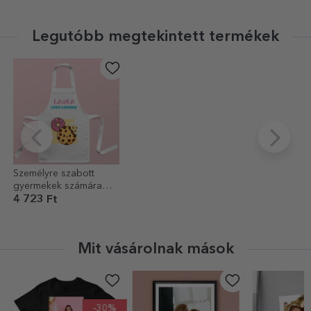
Legutóbb megtekintett termékek
Személyre szabott
gyermekek számára
készült szort,
4 723 Ft
szöveggel - Fánk
szerelmeseinek
Mit vásárolnak mások
-30%