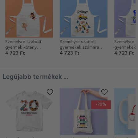
Személyre szabott
Személyre szabott
Személyre s
gyermek kötény
gyermekek számára
gyermekek 
szöveggel - Varázslat a
készült válogatás
készült vál
4 723 Ft
4 723 Ft
4 723 Ft
konyhában
szöveggel - Közlekedés
szöveggel -
készítésben
Legújabb termékek ...
-20%