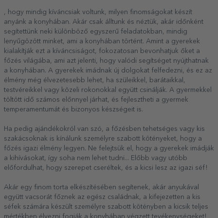
, hogy mindig kíváncsiak voltunk, milyen finomságokat készít
anyánk a konyhában. Akár csak álltunk és néztük, akár időnként
segítettünk neki különböző egyszerű feladatokban, mindig
lenyűgözött minket, ami a konyhában történt. Amint a gyerekek
kialakítják ezt a kíváncsiságot, fokozatosan bevonhatjuk őket a
főzés világába, ami azt jelenti, hogy valódi segítséget nyújthatnak
a konyhában. A gyerekek imádnak új dolgokat felfedezni, és ez az
élmény még élvezetesebb lehet, ha szüleikkel, barátaikkal,
testvéreikkel vagy közeli rokonokkal együtt csinálják. A gyermekkel
töltött idő számos előnnyel járhat, és fejlesztheti a gyermek
temperamentumát és bizonyos készségeit is.
Ha pedig ajándékokról van szó, a főzésben tehetséges vagy kis
szakácsoknak is kínálunk személyre szabott kötényeket, hogy a
főzés igazi élmény legyen. Ne felejtsük el, hogy a gyerekek imádják
a kihívásokat, így soha nem lehet tudni... Előbb vagy utóbb
előfordulhat, hogy szerepet cseréltek, és a kicsi lesz az igazi séf!
Akár egy finom torta elkészítésében segítenek, akár anyukával
együtt vacsorát főznek az egész családnak, a kifejezetten a kis
séfek számára készült személyre szabott kötényben a kicsik teljes
mértékben élvezni fogják a konyhában végzett tevékenységeket!