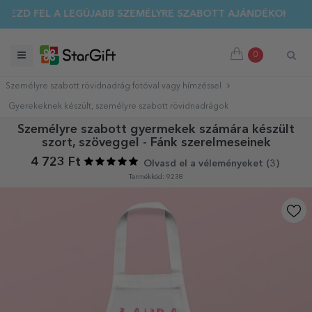
EZD FEL A LEGÚJABB SZEMÉLYRE SZABOTT AJÁNDÉKOKAT!
0
Személyre szabott rövidnadrág fotóval vagy hímzéssel
Gyerekeknek készült, személyre szabott rövidnadrágok
Személyre szabott gyermekek számára készült
szort, szöveggel - Fánk szerelmeseinek
4 723 Ft
Olvasd el a véleményeket (
3
)
Termékkód: 9238