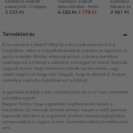
Személyre szabott
Személyre szabott
Személyre s
pamut póló 12 képpel
táska felirattal – Festival
feliratos bö
és üzenettel – 20 éves
good vibes
Coffee Clu
5 523 Ft
4 723 Ft
3 778 Ft
2 961 Ft
Termékleírás
Ki ne szeretné a fánkot? Még ha a kicsi csak most kezd el a
konyhában, akkor is a legalkalmasabbak számára az egyszerű és
gyors receptek. Minden édességrajongó számára személyre
szabhatja ezt a kötényt a választott szöveggel és névvel. Biztosak
vagyunk benne, hogy minden kis séfnek van beceneve, vagy
valami nagyon jól megy neki. Hagyjuk, hogy te döntsd el, hogyan
személyre szabod a legjobban ezt a kötényt.
A gyerekek imádják a házi süteményeket, és mi is! Süss szeretettel
a kicsikkel együtt!
Nagyon fontos, hogy a gyerekek segíthessenek nekünk a
konyhában. Ez nemcsak örömteli élmény, hanem a szülő-gyermek
kapcsolat fejlődése és a gyermek jövőbeli személyiségfejlődése
szempontjából is nagyon fontos. Gyerekkorunkból jól emlékszünk
arra