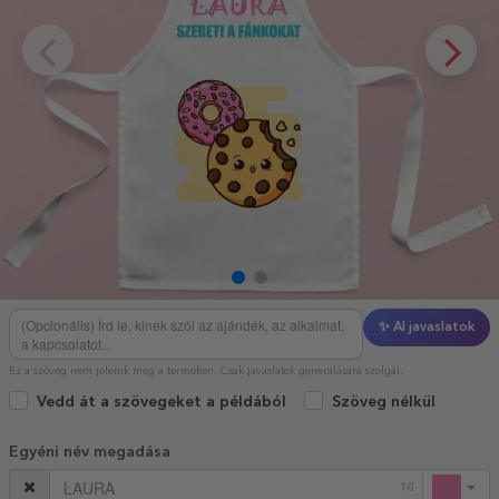
✨ AI javaslatok
Ez a szöveg nem jelenik meg a terméken. Csak javaslatok generálására szolgál.
Vedd át a szövegeket a példából
Szöveg nélkül
Egyéni név megadása
10