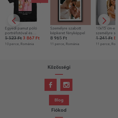
Egyedi pamut póló
Személyre szabott
10x15 cm-es
portréfotóval és
képkeret fényképpel
személyre sz
szöveggel
fotóval
5 523 Ft
3 867 Ft
8 965 Ft
1 241 Ft
86
10 perce, Románia
11 perce, Románia
11 perce, Rom
Közösségi
Blog
Fiókod