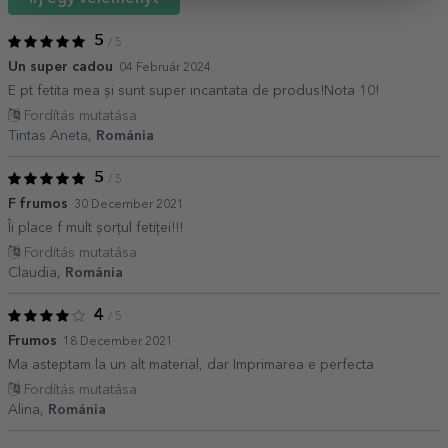
5
/ 5
Un super cadou
04 Február 2024
E pt fetita mea și sunt super incantata de produs!Nota 10!
Fordítás mutatása
Tintas Aneta,
Románia
5
/ 5
F frumos
30 December 2021
Îi place f mult șorțul fetiței!!!
Fordítás mutatása
Claudia,
Románia
4
/ 5
Frumos
18 December 2021
Ma asteptam la un alt material, dar Imprimarea e perfecta
Fordítás mutatása
Alina,
Románia