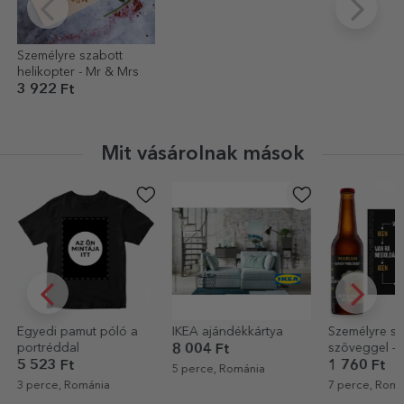
Személyre szabott
helikopter - Mr & Mrs
3 922 Ft
Mit vásárolnak mások
Egyedi pamut póló a
IKEA ajándékkártya
Személyre sz
portréddal
szöveggel – 
8 004 Ft
megoldva
5 523 Ft
1 760 Ft
5 perce, Románia
3 perce, Románia
7 perce, Romá