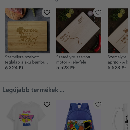
Személyre szabott
Személyre szabott
Személyre s
téglalap alakú bambusz
motor - Fele-fele
aprító - A 
vágódeszka szöveggel
királya
6 324 Ft
5 523 Ft
5 523 Ft
- Kiss the chef (Csókold
meg a szakács
Legújabb termékek ...