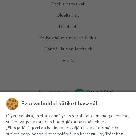
Cookie irányelvek
Oldaltérkép
Feltételek
Kedvezmény kupon feltételek
Ajándék kupon feltételek
ANPC
powered by
SMARTLY.ro
Ez a weboldal sütiket használ
logistics by
APACARGO.com
Olyan célokra, mint a személyre szabott tartalom megjelenítése,
sütiket vagy hasonló technológiákat használunk. Az
„Elfogadás” gombra kattintva hozzájárulsz az információk
sütiken vagy hasonló technológiákon keresztüli gyűjtéséhez.