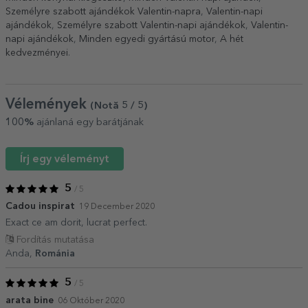
Személyre szabott ajándékok Valentin-napra
,
Valentin-napi
ajándékok
,
Személyre szabott Valentin-napi ajándékok
,
Valentin-
napi ajándékok
,
Minden egyedi gyártású motor
,
A hét
kedvezményei
.
Vélemények
(Notă
5
/ 5
)
100%
ajánlaná egy barátjának
Írj egy véleményt
5
/ 5
Cadou inspirat
19 December 2020
Exact ce am dorit, lucrat perfect.
Fordítás mutatása
Anda,
Románia
5
/ 5
arata bine
06 Október 2020