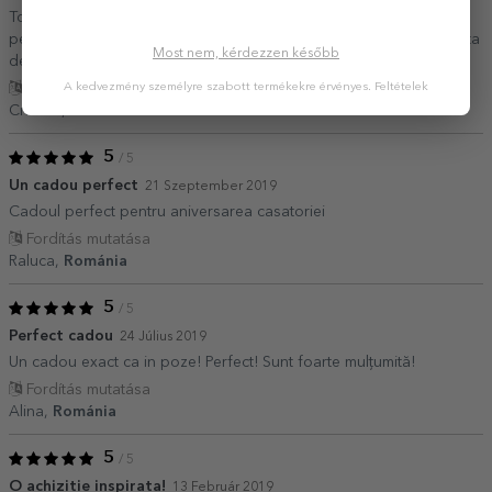
Tocatorul personalizat StarGift este un cadou diferit, unic atat
pentru un cuplu, cat si pentru un prieten. Recomand, sunt incantata
Most nem, kérdezzen később
de achizitie
A kedvezmény személyre szabott termékekre érvényes.
Feltételek
Fordítás mutatása
Cristina,
Románia
5
/ 5
Un cadou perfect
21 Szeptember 2019
Cadoul perfect pentru aniversarea casatoriei
Fordítás mutatása
Raluca,
Románia
5
/ 5
Perfect cadou
24 Július 2019
Un cadou exact ca in poze! Perfect! Sunt foarte mulțumită!
Fordítás mutatása
Alina,
Románia
5
/ 5
O achizitie inspirata!
13 Február 2019