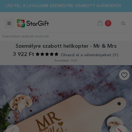
EZD FEL A LEGÚJABB SZEMÉLYRE SZABOTT AJÁNDÉKOKAT!
0
Személyre szabott motorok
Személyre szabott helikopter - Mr & Mrs
3 922 Ft
Olvasd el a véleményeket (
9
)
Termékkód: 7529