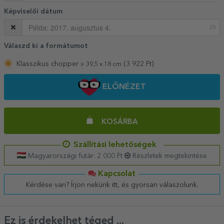
Képviselői dátum
25
Válaszd ki a formátumot
Klasszikus chopper »
(
3 922
Ft)
39,5 x 18 cm
ELŐNÉZET
KOSÁRBA
Szállítási lehetőségek
Magyarországi futár: 2 000 Ft
Részletek megtekintése
Kapcsolat
Kérdése van? Írjon nekünk itt, és gyorsan válaszolunk.
Ez is érdekelhet téged ...