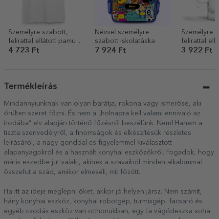
Személyre szabott,
Névvel személyre
Személyre s
felirattal ellátott pamut
szabott iskolatáska
felirattal ellá
póló gyerekeknek –
söröskorsó 
4 723 Ft
7 924 Ft
3 922 Ft
Kpop
Termékleírás
Mindannyiunknak van olyan barátja, rokona vagy ismerőse, aki
őrülten szeret főzni. És nem a „holnapra kell valami ennivaló az
irodába” elv alapján történő főzésről beszélünk. Nem! Hanem a
tiszta szenvedélyről, a finomságok és elkészítésük részletes
leírásáról, a nagy gonddal és figyelemmel kiválasztott
alapanyagokról és a használt konyhai eszközökről. Fogadok, hogy
máris eszedbe jut valaki, akinek a szavaiból minden alkalommal
összefut a szád, amikor elmeséli, mit főzött.
Ha itt az ideje meglepni őket, akkor jó helyen jársz. Nem számít,
hány konyhai eszköz, konyhai robotgép, turmixgép, facsaró és
egyéb csodás eszköz van otthonukban, egy fa vágódeszka soha