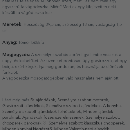
nem lesz felesleges. Különösen azért, mert... ez nem csak egy
egyszerű fa vágódeszka. Miért? Mert ez egy kifejezetten neki
készült fa vágódeszka lesz.
Méretek:
Hosszúság 39,5 cm, szélesség 18 cm, vastagság 1,5
cm
Anyag:
Tömör bükkfa
Megjegyzés:
A személyre szabás során figyelembe vesszük a
nagy- és kisbetűket. Az üzenetet pontosan úgy gravírozzuk, ahogy
beírja, ezért kérjük, írja meg gondosan, és használja az előnézeti
funkciót.
A vágódeszka mosogatógépben való használata nem ajánlott.
Lásd még más
Fa ajándékok
,
Személyre szabott motorok
,
Gravírozott ajándékok
,
Személyre szabott ajándékok
,
A konyha
,
Személyre szabott ajándékok felnőtteknek
,
Minden ajándék
pároknak
,
Ajándékok főzés szerelmeseinek
,
Személyre szabott
chopperek pároknak ♡
,
Személyre szabott klasszikus chopperek
,
Minden konyhai kiegészítő
,
Minden Valentin-napi ajándék
,