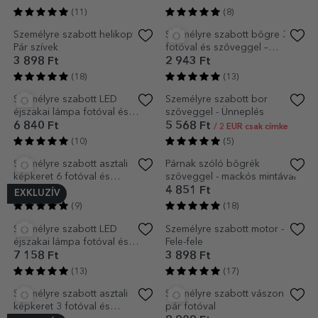
pároknak – Mr és Mrs
üdvözlőkártya szöveggel -
Szerelmes levél
3 898 Ft
874 Ft
(18)
(8)
Személyre szabott bor
Személyre szabott
szöveggel és fotóval -
üdvözlőkártya fotóval -
Virágos
Szeretlek!
5 568 Ft
874 Ft
/ 2 EUR csak címke
(12)
(4)