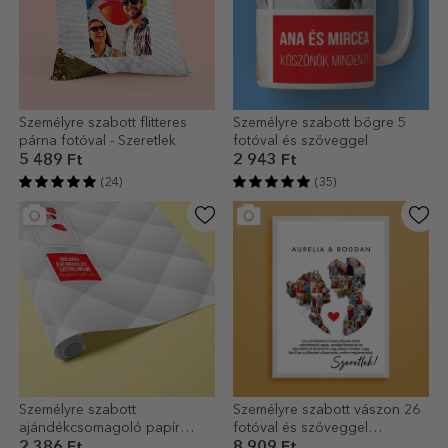
Személyre szabott flitteres
Személyre szabott bögre 5
párna fotóval - Szeretlek
fotóval és szöveggel
5 489 Ft
2 943 Ft
(24)
(35)
Személyre szabott
Személyre szabott vászon 26
ajándékcsomagoló papír
fotóval és szöveggel
fotóval és szöveggel
pároknak – A mi szerelmünk
2 386 Ft
8 909 Ft