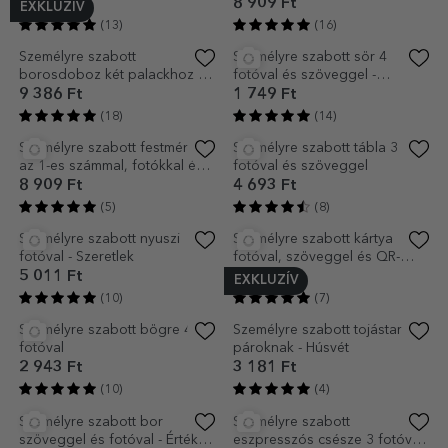
Személyre szabott bögre
Személyre szabott
szívekkel és fotóval - szív
ajándékcsomagoló papír 3
alakú fogantyúval
fotóval és szöveggel - Szívek
3 181 Ft
2 386 Ft
(11)
(7)
EXKLUZÍV
Személyre szabott csokoládé
Személyre szabott képkeret
pároknak
fotóval, szöveggel és QR-
kóddal – A mi dalunk
2 307 Ft
9 307 Ft