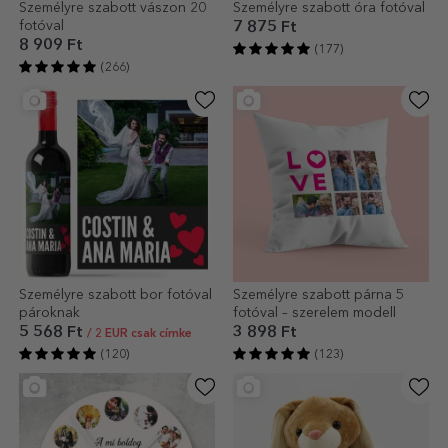
Személyre szabott vászon 20
Személyre szabott óra fotóval
fotóval
7 875 Ft
8 909 Ft
(177)
(266)
Személyre szabott bor fotóval
Személyre szabott párna 5
pároknak
fotóval – szerelem modell
5 568 Ft
3 898 Ft
/ 2 EUR csak címke
(120)
(123)