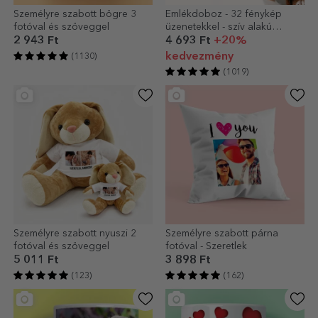
Személyre szabott bögre 3
Emlékdoboz - 32 fénykép
fotóval és szöveggel
üzenetekkel - szív alakú
kialakítás
2 943 Ft
4 693 Ft
+20%
kedvezmény
(1130)
(1019)
Személyre szabott nyuszi 2
Személyre szabott párna
fotóval és szöveggel
fotóval - Szeretlek
5 011 Ft
3 898 Ft
(123)
(162)