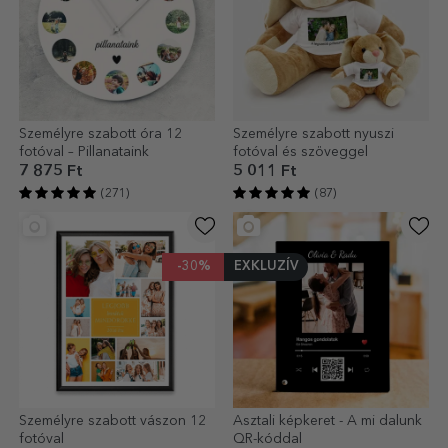
Személyre szabott óra 12
Személyre szabott nyuszi
fotóval – Pillanataink
fotóval és szöveggel
7 875 Ft
5 011 Ft
(271)
(87)
-30%
EXKLUZÍV
Személyre szabott vászon 12
Asztali képkeret - A mi dalunk
fotóval
QR-kóddal