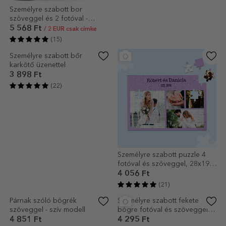
Személyre szabott bor
Személyre szabott
szöveggel és 2 fotóval -
borosdoboz - évfordulós
Évforduló
modell
5 568 Ft
6 999 Ft
/ 2 EUR csak címke
(15)
(34)
Személyre szabott bőr
Személyre szabott puzzle 4
karkötő üzenettel
fotóval és szöveggel, 28x19
cm - Édes emlékek
3 898 Ft
4 056 Ft
(22)
(21)