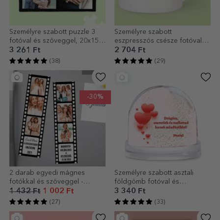
Személyre szabott puzzle 3
Személyre szabott
fotóval és szöveggel, 20x15
eszpresszós csésze fotóval
cm - Szerelmesek
és szöveggel
3 261 Ft
2 704 Ft
(38)
(29)
-30%
2 darab egyedi mágnes
Személyre szabott asztali
fotókkal és szöveggel -
földgömb fotóval és
Különleges pillanatok
szöveggel – Szerelmi vallomás
1 432 Ft
1 002 Ft
3 340 Ft
(27)
(33)