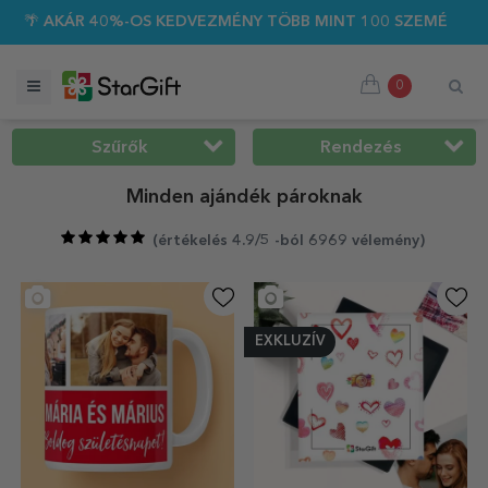
MÉNY TÖBB MINT 100 SZEMÉLYRE SZABOTT AJÁNDÉKRA ☀️
0
Szűrők
Rendezés
Minden ajándék pároknak
(
értékelés 4.9/5 -ból 6969 vélemény
)
EXKLUZÍV