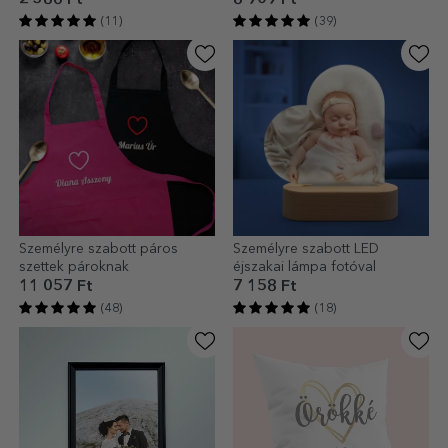
(11)
(39)
Személyre szabott páros
Személyre szabott LED
szettek pároknak
éjszakai lámpa fotóval
11 057 Ft
7 158 Ft
(48)
(18)