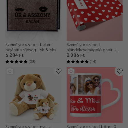
Személyre szabott beltéri
Személyre szabott
bejárati szőnyeg - Mr & Mrs
ajándékcsomagoló papír -
szív mintás
6 284 Ft
2 386 Ft
(38)
(14)
Személyre szabott nyuszi
Személyre szabott bögre 3