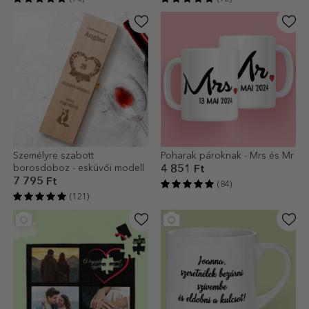
Személyre szabott
Poharak pároknak - Mrs és Mr
borosdoboz - esküvői modell
4 851 Ft
7 795 Ft
(84)
(121)