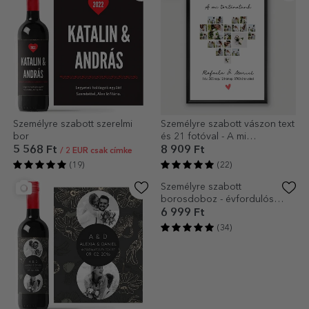
Személyre szabott szerelmi
Személyre szabott vászon text
bor
és 21 fotóval - A mi
történetünk
5 568 Ft
8 909 Ft
/ 2 EUR csak címke
(19)
(22)