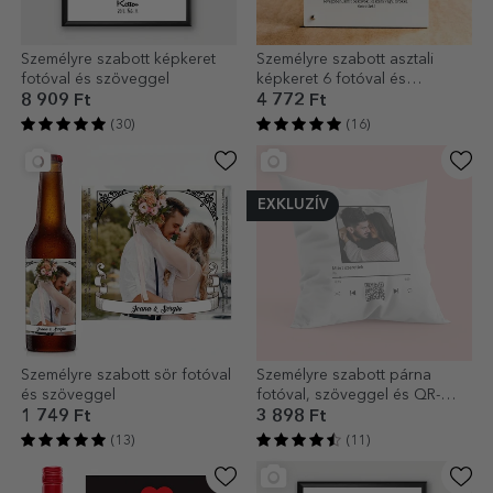
Személyre szabott képkeret
Személyre szabott asztali
fotóval és szöveggel
képkeret 6 fotóval és
szöveggel – A mi történetünk
8 909 Ft
4 772 Ft
(30)
(16)
EXKLUZÍV
Személyre szabott sör fotóval
Személyre szabott párna
és szöveggel
fotóval, szöveggel és QR-
kóddal – A mi dallamunk
1 749 Ft
3 898 Ft
(13)
(11)