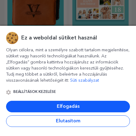
Ez a weboldal sütiket használ
Egyedi, téglalap alakú
Személyre szabott
Olyan célokra, mint a személyre szabott tartalom megjelenítése,
aprító kések
ajándékok QR-
sütiket vagy hasonló technológiákat használunk. Az
fogantyúval
kódokkal
„Elfogadás” gombra kattintva hozzájárulsz az információk
A konyhaművészet
Az innovatív ajándék olyan,
szerelmesei minden
amely üzenetet közvetít.
sütiken vagy hasonló technológiákon keresztüli gyűjtéséhez.
dicséretet megérdemelnek,
Válasszon olyanokat, amelyek
Tudj meg többet a sütikről, beleértve a hozzájárulás
ezért az ízletes ételek a
QR-kóddal és hozzáadott
visszavonásának lehetőségét itt:
Süti szabályzat
legkreatívabb aprítókkal
linkkel rendelkeznek, hogy a
készülnek. Válassza ki a
legegyedibb reakciókat
BEÁLLÍTÁSOK KEZELÉSE
megfelelőt!
váltsa ki!
Elfogadás
Elutasítom