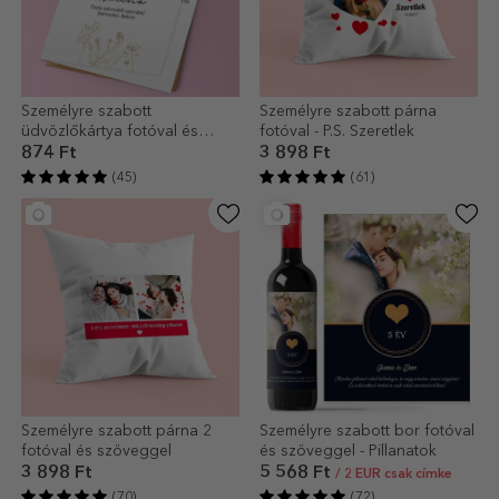
Személyre szabott
Személyre szabott párna
üdvözlőkártya fotóval és
fotóval - P.S. Szeretlek
szöveggel - Elegance
874 Ft
3 898 Ft
(45)
(61)
Személyre szabott párna 2
Személyre szabott bor fotóval
fotóval és szöveggel
és szöveggel - Pillanatok
3 898 Ft
5 568 Ft
/ 2 EUR csak címke
(70)
(72)