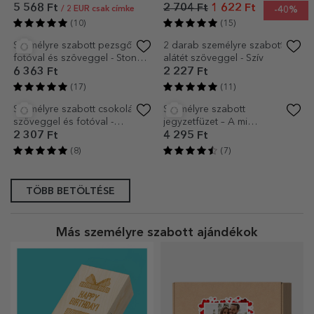
(14)
(15)
Személyre szabott beltéri
Személyre szabott bőr
bejárati szőnyeg pároknak
karkötő üzenettel - A kaland
ma kezdődik!
6 284 Ft
3 898 Ft
(11)
(8)