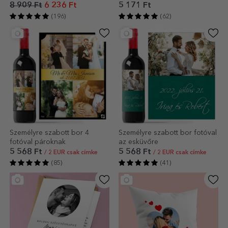
8 909 Ft
6 236 Ft
5 171 Ft
(196)
(62)
Személyre szabott bor 4
Személyre szabott bor fotóval
fotóval pároknak
az esküvőre
5 568 Ft
5 568 Ft
/ 2 EUR csak címke
/ 2 EUR csak címke
(85)
(41)