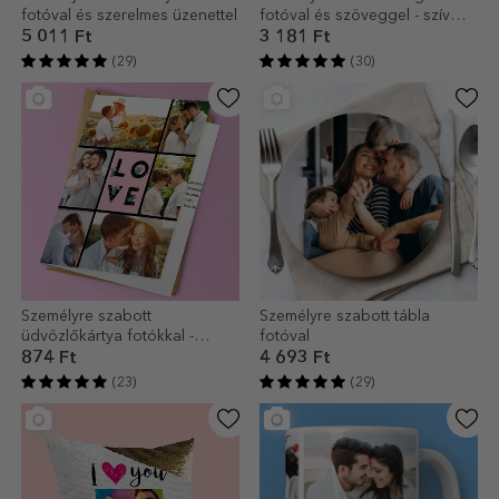
fotóval és szerelmes üzenettel
fotóval és szöveggel - szív
alakú fogantyúval
5 011 Ft
3 181 Ft
(29)
(30)
Személyre szabott
Személyre szabott tábla
üdvözlőkártya fotókkal -
fotóval
Szerelem
874 Ft
4 693 Ft
(23)
(29)