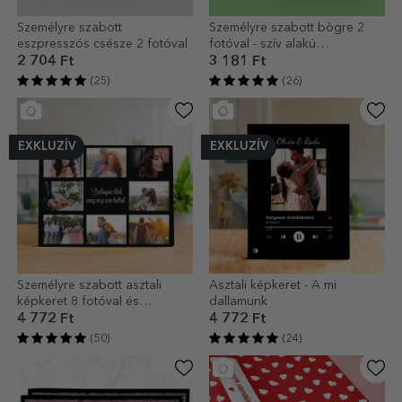
Személyre szabott
Személyre szabott bögre 2
eszpresszós csésze 2 fotóval
fotóval - szív alakú
fogantyúval
2 704 Ft
3 181 Ft
(25)
(26)
EXKLUZÍV
EXKLUZÍV
Személyre szabott asztali
Asztali képkeret - A mi
képkeret 8 fotóval és
dallamunk
szöveggel – Boldogan éltek,
4 772 Ft
4 772 Ft
míg meg nem haltak
(50)
(24)