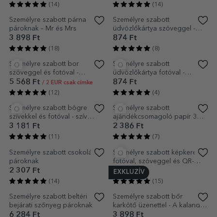
Párnak szóló bögrék
Személyre szabott fekete
szöveggel - szív modell
bögre fotóval és szöveggel -
2 lélek
4 851 Ft
4 295 Ft
(14)
(14)
Személyre szabott párna
Személyre szabott