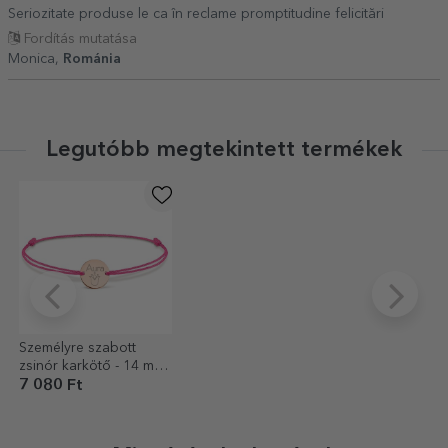
Seriozitate produse le ca în reclame promptitudine felicitări
Fordítás mutatása
Monica,
Románia
Legutóbb megtekintett termékek
Személyre szabott
zsinór karkötő - 14 mm-
es gyöngy - 925-ös
7 080 Ft
ezüst - tulipán mintázat