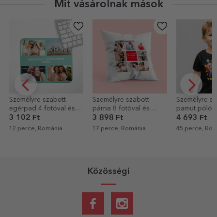
Mit vásárolnak mások
Személyre szabott
Személyre szabott
Személyre sz
párna 8 fotóval és
pamut póló
fotóval
szöveggel
gyerekeknek névvel -
3 898 Ft
4 693 Ft
4 693 Ft
Születésnap Johny-val
17 perce, Románia
45 perce, Románia
45 perce, Rom
Közösségi