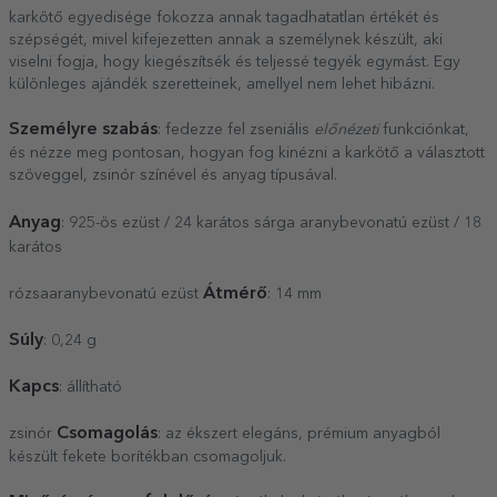
karkötő egyedisége fokozza annak tagadhatatlan értékét és
szépségét, mivel kifejezetten annak a személynek készült, aki
viselni fogja, hogy kiegészítsék és teljessé tegyék egymást. Egy
különleges ajándék szeretteinek, amellyel nem lehet hibázni.
Személyre szabás
: fedezze fel zseniális
előnézeti
funkciónkat,
és nézze meg pontosan, hogyan fog kinézni a karkötő a választott
szöveggel, zsinór színével és anyag típusával.
Anyag
: 925-ös ezüst / 24 karátos sárga aranybevonatú ezüst / 18
karátos
Átmérő
rózsaaranybevonatú ezüst
: 14 mm
Súly
: 0,24 g
Kapcs
: állítható
Csomagolás
zsinór
: az ékszert elegáns, prémium anyagból
készült fekete borítékban csomagoljuk.