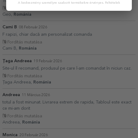
Totul perfect
A kedvezmény személyre szabott termékekre érvényes.
Feltételek
Fordítás mutatása
Geo,
Románia
Cami B
08 Február 2026
F rapizi, chiar dacă am personalizat comanda
Fordítás mutatása
Cami B,
Románia
Țaga Andreea
19 Február 2026
Site-ul îl recomand, produsul pe care l-am comandat în niciun caz.
Fordítás mutatása
Țaga Andreea,
Románia
Andreea
11 Március 2026
totul a fost minunat. Livrarea extrem de rapida, Tabloul este exact
ce mi-am dorit
Fordítás mutatása
Andreea,
Románia
Monica
20 Február 2026