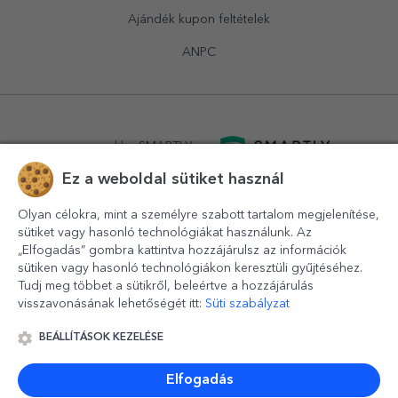
Ajándék kupon feltételek
ANPC
powered by
SMARTLY.ro
Ez a weboldal sütiket használ
logistics by
APACARGO.com
Olyan célokra, mint a személyre szabott tartalom megjelenítése,
sütiket vagy hasonló technológiákat használunk. Az
„Elfogadás” gombra kattintva hozzájárulsz az információk
sütiken vagy hasonló technológiákon keresztüli gyűjtéséhez.
Tudj meg többet a sütikről, beleértve a hozzájárulás
visszavonásának lehetőségét itt:
Süti szabályzat
BEÁLLÍTÁSOK KEZELÉSE
© 2016-2026
StarGift
Romania,
București
, strada
Copilului
nr. 6-12, parter
,
Sector 1
, cod postal
012178
,
email:
contact@stargift.hu
Elfogadás
www.stargift.hu