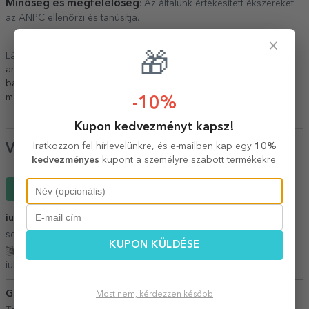
Minőség és megfelelőség
: Az általunk értékesített ékszereket
az ANPC ellenőrzi és tanúsítja.
×
Lásd még más
Személyre szabott ékszerek
,
Személyre szabott
🎁
arany és ezüst karkötők
,
Tavaszi ajándékok
,
Ajándékok a
barátnődnek és feleségednek március 8-án
,
Minden ajándék
március 8-ra
,
Ajándékok anyák napjára és március 8-ára
.
-10%
Kupon kedvezményt kapsz!
Iratkozzon fel hírlevelünkre, és e-mailben kap egy
10%
Vélemények
kedvezményes
kupont a személyre szabott termékekre.
Írj egy véleményt
iulia moldovan
19 Február 2026
servicii prompte si preturi corecte
KUPON KÜLDÉSE
Fordítás mutatása
iulia moldovan,
Románia
Geo
Most nem, kérdezzen később
14 Június 2026