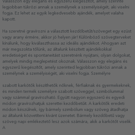
Válasszon egy elegáns és egyszerű kiegészítőt, amely szerinte
legjobban tükrözi annak a személynek a személyiségét, aki viselni
fogja. Ez lehet az egyik legkedvesebb ajándék, amelyet valaha
kapott.
Ha szeretné gravírozni a választott kezdőbetűt/szöveget egy ezüst
vagy arany érmére, akkor jó helyen jár! Különböző szövegterveket
kínálunk, hogy kiválaszthassa az ideális ajándékot. Ahogyan azt
már megszokta tőlünk, az általunk készített ajándékokkal
eredetiséget és spontaneitást szeretnénk nyújtani, olyan dolgokat,
amelyek mindig meglepetést okoznak. Válasszon egy elegáns és
egyszerű kiegészítőt, amely szerinted legjobban tükrözi annak a
személynek a személyiségét, aki viselni fogja. Személyre
szabott karkötők készíthetők nőknek, férfiaknak és gyermekeknek,
és minden termék személyre szabott szöveggel, szimbólummal
vagy számmal gravírozható. Együtt nagyon egyszerű és egyedi
módon gravírozhatjuk szerettei kezdőbetűit. A karkötők eredeti
módon készülnek, így bármely szimbólum vagy szöveg átadhatja
az általunk közvetíteni kívánt üzenetet. Bármely kezdőbetű vagy
szöveg napi emlékeztető lesz azok számára, akik a karkötőt viselik.
A