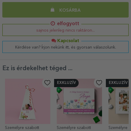
KOSÁRBA
elfogyott
sajnos jelenleg nincs raktáron...
Kapcsolat
Kérdése van? Írjon nekünk itt, és gyorsan válaszolunk.
Ez is érdekelhet téged ...
EXKLUZÍV
EXKLUZÍV
Személyre szabott
Személyre szabott
Személyre s