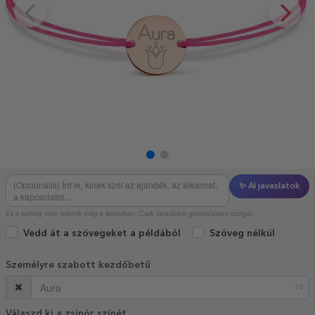
✨ AI javaslatok
Ez a szöveg nem jelenik meg a terméken. Csak javaslatok generálására szolgál.
Vedd át a szövegeket a példából
Szöveg nélkül
Személyre szabott kezdőbetű
10
Válaszd ki a zsinór színét