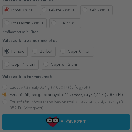
Piros
Fekete
Kék
7 080 Ft
7 080 Ft
7 080 Ft
Rózsaszín
Lila
7 080 Ft
7 080 Ft
Kiválasztott szín:
Piros
Válaszd ki a zsinór méretét
Femeie
Bărbat
Copil 0-1 an
Copil 1-5 ani
Copil 6-12 ani
Válaszd ki a formátumot
Ezüst »
(
7 080
Ft) (elfogyott)
925, súly 0,24 g
Ezüstözött, sárga arannyal »
(
7 875
Ft)
24 karátos, súlya 0,24 g
Ezüstözött, rózsaarany bevonattal »
(
8
18 karátos, súlya 0,24 g
352
Ft) (elfogyott)
ELŐNÉZET