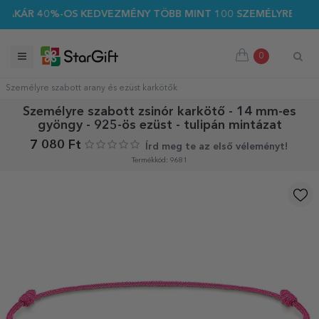
ÁR 40%-OS KEDVEZMÉNY TÖBB MINT 100 SZEMÉLYRE SZABOTT 
0
Személyre szabott arany és ezüst karkötők
Személyre szabott zsinór karkötő - 14 mm-es
gyöngy - 925-ös ezüst - tulipán mintázat
7 080 Ft
Írd meg te az első véleményt!
Termékkód: 9681