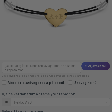
✨ AI javaslatok
Ez a szöveg nem jelenik meg a terméken. Csak javaslatok generálására szolgál.
Vedd át a szövegeket a példából
Szöveg nélkül
Írja be kezdőbetűit a személyre szabáshoz
3
Válaszd ki a zsinór színét