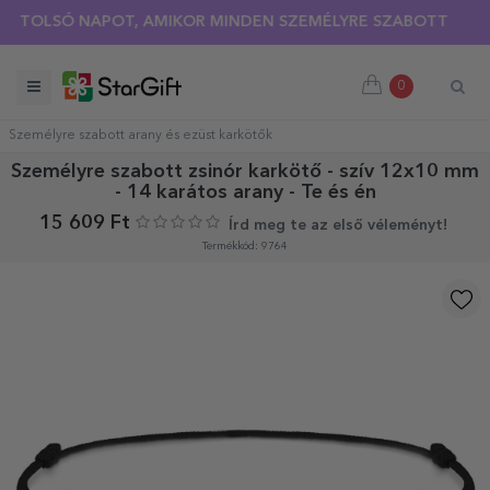
Ó NAPOT, AMIKOR MINDEN SZEMÉLYRE SZABOTT PÓLÓRA 30%-
0
Személyre szabott arany és ezüst karkötők
Személyre szabott zsinór karkötő - szív 12x10 mm
- 14 karátos arany - Te és én
15 609 Ft
Írd meg te az első véleményt!
Termékkód: 9764