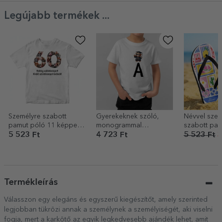
Legújabb termékek ...
Személyre szabott
Gyerekeknek szóló,
Névvel szem
pamut póló 11 képpel
monogrammal
szabott pap
és üzenettel – 60 éves
személyre szabott
Summer
5 523 Ft
4 723 Ft
5 523 Ft
3
pamut póló –
Érettségiző mackó
Termékleírás
Válasszon egy elegáns és egyszerű kiegészítőt, amely szerinted
legjobban tükrözi annak a személynek a személyiségét, aki viselni
fogja, mert a karkötő az egyik legkedvesebb ajándék lehet, amit