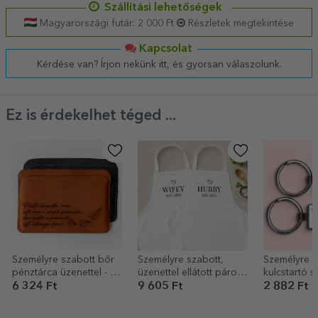
Szállítási lehetőségek
Magyarországi futár: 2 000 Ft
Részletek megtekintése
Kapcsolat
Kérdése van? Írjon nekünk itt, és gyorsan válaszolunk.
Ez is érdekelhet téged ...
Személyre szabott bőr
Személyre szabott,
Személyre s
pénztárca üzenettel - Te
üzenettel ellátott páros
kulcstartó s
vagy az egész világ!
szett
Otthon
6 324 Ft
9 605 Ft
2 882 Ft