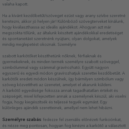
valaha kapott.
Ha a kívánt kezdőbetűt/szöveget ezüst vagy arany szívbe szeretné
keretezni, akkor jó helyen jár! Különböző szövegterveket kínálunk,
hogy kiválaszthassa az ideális ajándékot. Ahogyan azt már
megszokta tőlünk, az általunk készített ajándékokkal eredetiséget
és spontaneitást szeretnénk nyújtani, olyan dolgokat, amelyek
mindig meglepetést okoznak. Személyre
szabott karkötőket készíthetünk nőknek, férfiaknak és
gyermekeknek, és minden termék személyre szabott szöveggel,
szimbólummal vagy számmal gravírozható. Együtt nagyon
egyszerű és egyedi módon gravírozhatjuk szerettei kezdőbetűit. A
karkötők eredeti módon készülnek, így bármilyen szimbólum vagy
szöveg közvetítheti az üzenetet, amelyet el akarunk küldeni.
A karkötő egyedisége fokozza annak tagadhatatlan értékét és
szépségét, mivel kifejezetten annak a személynek készül, aki viselni
fogja, hogy kiegészítsék és teljessé tegyék egymást. Egy
különleges ajándék szeretteinek, amellyel nem lehet hibázni.
Személyre szabás
: fedezze fel zseniális előnézeti funkciónkat,
és nézze meg pontosan, hogyan fog kinézni a karkötő a választott