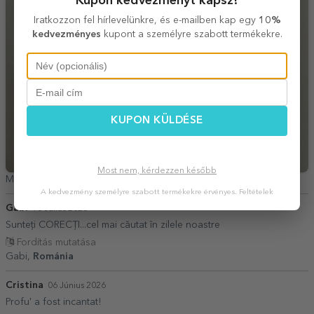
Kupon kedvezményt kapsz!
Iratkozzon fel hírlevelünkre, és e-mailben kap egy
10%
kedvezményes
kupont a személyre szabott termékekre.
KUPON KÜLDÉSE
Most nem, kérdezzen később
Maria Viorica Schipo,
Románia
A kedvezmény személyre szabott termékekre érvényes.
Feltételek
Gabi
18 Július 2026
Sunteți CORECȚI...cel mai căutat în zilele noastre
Fordítás mutatása
Gabi,
Románia
Cristina
06 Június 2026
Profu' a fost incantat!