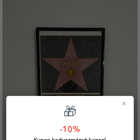
×
🎁
-10%