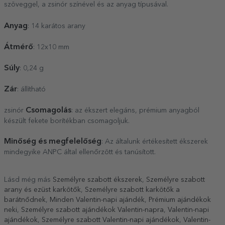
szöveggel, a zsinór színével és az anyag típusával.
Anyag
: 14 karátos arany
Átmérő
: 12x10 mm
Súly
: 0,24 g
Zár
: állítható
Csomagolás
zsinór
: az ékszert elegáns, prémium anyagból
készült fekete borítékban csomagoljuk.
Minőség és megfelelőség
: Az általunk értékesített ékszerek
mindegyike ANPC által ellenőrzött és tanúsított.
Lásd még más
Személyre szabott ékszerek
,
Személyre szabott
arany és ezüst karkötők
,
Személyre szabott karkötők a
barátnődnek
,
Minden Valentin-napi ajándék
,
Prémium ajándékok
neki
,
Személyre szabott ajándékok Valentin-napra
,
Valentin-napi
ajándékok
,
Személyre szabott Valentin-napi ajándékok
,
Valentin-