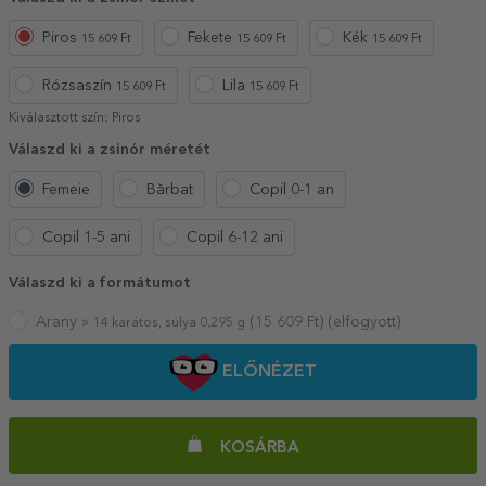
Piros
Fekete
Kék
15 609 Ft
15 609 Ft
15 609 Ft
Rózsaszín
Lila
15 609 Ft
15 609 Ft
Kiválasztott szín:
Piros
Válaszd ki a zsinór méretét
Femeie
Bărbat
Copil 0-1 an
Copil 1-5 ani
Copil 6-12 ani
Válaszd ki a formátumot
Arany »
(
15 609
Ft) (elfogyott)
14 karátos, súlya 0,295 g
ELŐNÉZET
KOSÁRBA