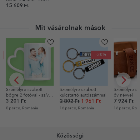
12x10 mm - 14 karátos
15 609 Ft
arany - Te és én
Mit vásárolnak mások
-30%
Személyre szabott
Személyre szabott bőr
Személy
szív
kulcstartó autószámmal
öv névvel
sörösko
Royalty
2 802 Ft
1 961 Ft
7 924 Ft
3 922 
16 perce, Románia
16 perce, Románia
16 perc
Közösségi