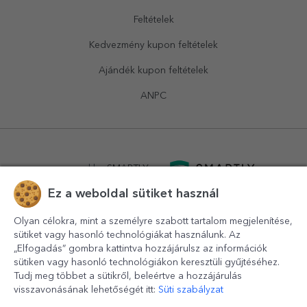
Feltételek
Kedvezmény kupon feltételek
Ajándék kupon feltételek
ANPC
powered by
SMARTLY.ro
Ez a weboldal sütiket használ
logistics by
APACARGO.com
Olyan célokra, mint a személyre szabott tartalom megjelenítése,
sütiket vagy hasonló technológiákat használunk. Az
„Elfogadás” gombra kattintva hozzájárulsz az információk
sütiken vagy hasonló technológiákon keresztüli gyűjtéséhez.
Tudj meg többet a sütikről, beleértve a hozzájárulás
visszavonásának lehetőségét itt:
Süti szabályzat