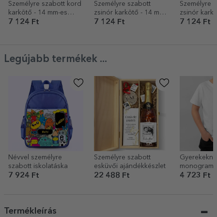
Személyre szabott kord
Személyre szabott
Személyre s
karkötő - 14 mm-es
zsinór karkötő - 14 mm-
zsinór kark
gyöngy - 925-ös ezüst -
es gyöngy - 925-ös
es gyöngy -
7 124 Ft
7 124 Ft
7 124 Ft
szívverés modell
ezüst - nap motívum
ezüst - csil
2 névvel
Legújabb termékek ...
Névvel személyre
Személyre szabott
Gyerekekne
szabott iskolatáska
esküvői ajándékkészlet
monogramm
személyre s
7 924 Ft
22 488 Ft
4 723 Ft
pamut póló 
Érettségiző
Termékleírás