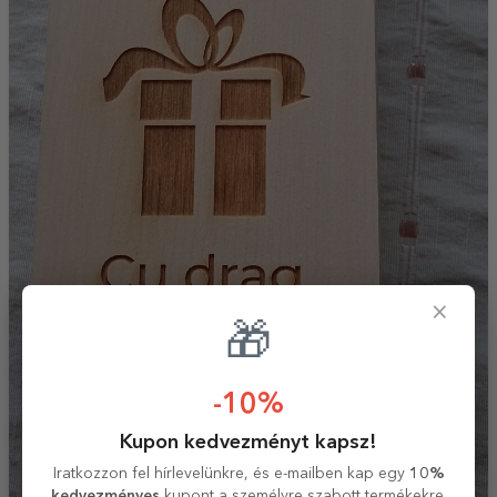
×
🎁
-10%
Kupon kedvezményt kapsz!
Iratkozzon fel hírlevelünkre, és e-mailben kap egy
10%
kedvezményes
kupont a személyre szabott termékekre.