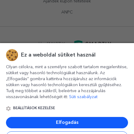
Ajándék kupon feltételek
ANPC
powered by
SMARTLY.ro
Ez a weboldal sütiket használ
logistics by
APACARGO.com
Olyan célokra, mint a személyre szabott tartalom megjelenítése,
sütiket vagy hasonló technológiákat használunk. Az
„Elfogadás” gombra kattintva hozzájárulsz az információk
sütiken vagy hasonló technológiákon keresztüli gyűjtéséhez.
Tudj meg többet a sütikről, beleértve a hozzájárulás
visszavonásának lehetőségét itt:
Süti szabályzat
BEÁLLÍTÁSOK KEZELÉSE
© 2016-2026
StarGift
Romania,
București
, strada
Copilului
nr. 6-12, parter
,
Sector 1
, cod postal
012178
,
email:
contact@stargift.hu
Elfogadás
www.stargift.hu
STARGIFT SRL
, cod fiscal
40077992