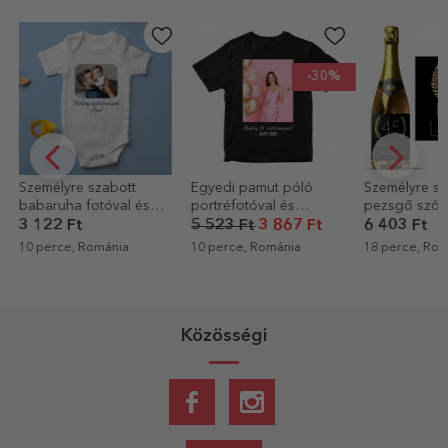
-30%
Egyedi pamut póló
Személyre szabott
Személyre sz
portréfotóval és
pezsgő szöveggel
vászonfestmé
szöveggel
születésnapokra -
5 523 Ft
3 867 Ft
6 403 Ft
9 765 Ft
6 
Arany
10 perce, Románia
18 perce, Románia
31 perce, Rom
Közösségi