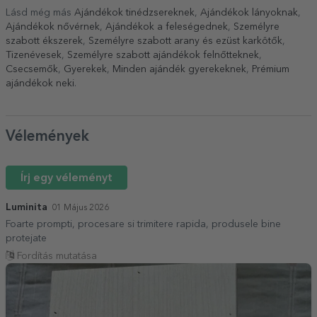
Lásd még más
Ajándékok tinédzsereknek
,
Ajándékok lányoknak
,
Ajándékok nővérnek
,
Ajándékok a feleségednek
,
Személyre
szabott ékszerek
,
Személyre szabott arany és ezüst karkötők
,
Tizenévesek
,
Személyre szabott ajándékok felnőtteknek
,
Csecsemők
,
Gyerekek
,
Minden ajándék gyerekeknek
,
Prémium
ajándékok neki
.
Vélemények
Írj egy véleményt
Luminita
01 Május 2026
Foarte prompti, procesare si trimitere rapida, produsele bine
protejate
Fordítás mutatása