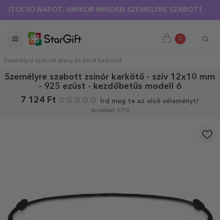
NAPOT, AMIKOR MINDEN SZEMÉLYRE SZABOTT PÓLÓRA 30%-OS 
0
Személyre szabott arany és ezüst karkötők
Személyre szabott zsinór karkötő - szív 12x10 mm
- 925 ezüst - kezdőbetűs modell 6
7 124 Ft
Írd meg te az első véleményt!
Termékkód: 9773