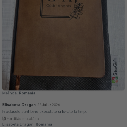
Melinda,
Románia
Elisabeta Dragan
28 Július 2026
Produsele sunt bine executate si livrate la timp.
Fordítás mutatása
Elisabeta Dragan,
Románia