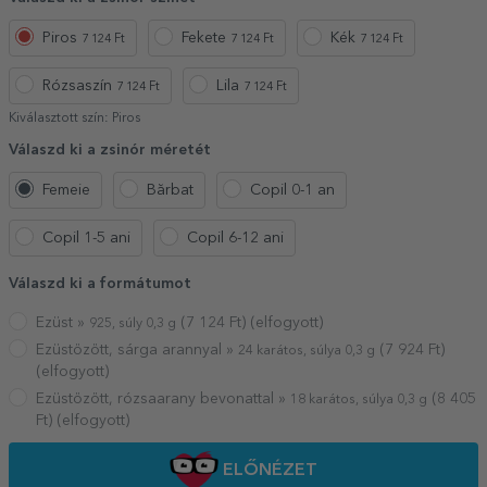
Piros
Fekete
Kék
7 124 Ft
7 124 Ft
7 124 Ft
Rózsaszín
Lila
7 124 Ft
7 124 Ft
Kiválasztott szín:
Piros
Válaszd ki a zsinór méretét
Femeie
Bărbat
Copil 0-1 an
Copil 1-5 ani
Copil 6-12 ani
Válaszd ki a formátumot
Ezüst »
(
7 124
Ft) (elfogyott)
925, súly 0,3 g
Ezüstözött, sárga arannyal »
(
7 924
Ft)
24 karátos, súlya 0,3 g
(elfogyott)
Ezüstözött, rózsaarany bevonattal »
(
8 405
18 karátos, súlya 0,3 g
Ft) (elfogyott)
ELŐNÉZET