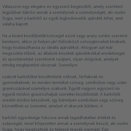
Válasszon egy elegáns és egyszerű kiegészítőt, amely szerinted
legjobban tükrözi annak a személynek a személyiségét, aki viselni
fogja, mert a karkötő az egyik legkedvesebb ajándék lehet, amit
valaha kapott.
Ha a kívánt kezdőbetűt/szöveget ezüst vagy arany szívbe szeretné
keretezni, akkor jó helyen jár! Különböző szövegterveket kínálunk,
hogy kiválaszthassa az ideális ajándékot. Ahogyan azt már
megszokta tőlünk, az általunk készített ajándékokkal eredetiséget
és spontaneitást szeretnénk nyújtani, olyan dolgokat, amelyek
mindig meglepetést okoznak. Személyre
szabott karkötőket készíthetünk nőknek, férfiaknak és
gyermekeknek, és minden terméket szöveg, szimbólum vagy szám
gravírozásával személyre szabunk. Együtt nagyon egyszerű és
egyedi módon gravírozhatjuk szerettei kezdőbetűit. A karkötők
eredeti módon készülnek, így bármilyen szimbólum vagy szöveg
közvetítheti az üzenetet, amelyet el akarunk küldeni. A
karkötő egyedisége fokozza annak tagadhatatlan értékét és
szépségét, mivel kifejezetten annak a személynek készül, aki viselni
fogja, hogy kiegészítsék és teljessé tegyék egymást. Egy