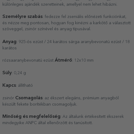
különleges ajándék szeretteinek, amellyel nem lehet hibázni.
Személyre szabás
: fedezze fel zseniális előnézeti funkciónkat,
és nézze meg pontosan, hogyan fog kinézni a karkötő a választott
szöveggel, zsinór színével és anyag típusával.
Anyag
: 925-ös ezüst / 24 karátos sárga aranybevonatú ezüst / 18
karátos
Átmérő
rózsaaranybevonatú ezüst
: 12x10 mm
Súly
: 0,24 g
Kapcs
: állítható
Csomagolás
zsinór
: az ékszert elegáns, prémium anyagból
készült fekete borítékban csomagoljuk.
Minőség és megfelelőség
: Az általunk értékesített ékszerek
mindegyike ANPC által ellenőrzött és tanúsított.