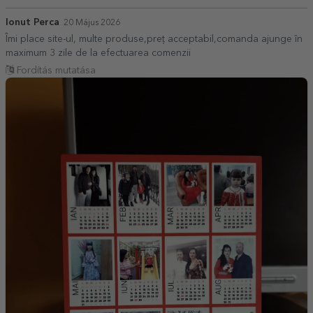
Ionut Perca
20 Május 2026
Îmi place site-ul, multe produse,preț acceptabil,comanda ajunge în
maximum 3 zile de la efectuarea comenzii
Fordítás mutatása