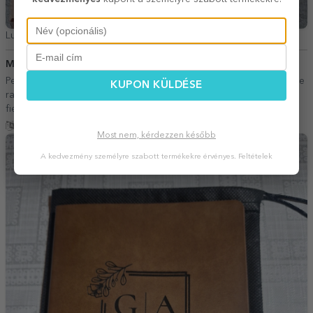
Luminita,
Románia
Melinda
13 Március 2026
Personalizarile arata exact asa ca in poze, realizare si livrare foarte
KUPON KÜLDÉSE
rapida. Am comandat de mai multe ori, am fost multumita de
fiecare data.
Fordítás mutatása
Most nem, kérdezzen később
A kedvezmény személyre szabott termékekre érvényes.
Feltételek