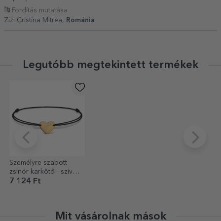
Fordítás mutatása
Zizi Cristina Mitrea,
Románia
Legutóbb megtekintett termékek
Személyre szabott
zsinór karkötő - szív
12x10 mm - 925 ezüst -
7 124 Ft
kezdőbetűs modell 6
Mit vásárolnak mások