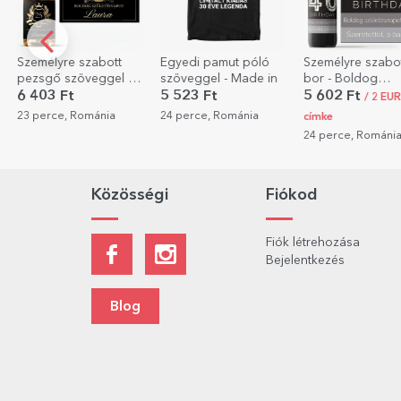
Személyre szabott
Egyedi pamut póló
Személyre szabo
pezsgő szöveggel -
szöveggel - Made in
bor - Boldog
Royalty
születésnapot!
6 403 Ft
5 523 Ft
5 602 Ft
/ 2 EUR
23 perce, Románia
24 perce, Románia
címke
24 perce, Románi
Közösségi
Fiókod
Fiók létrehozása
Bejelentkezés
Blog