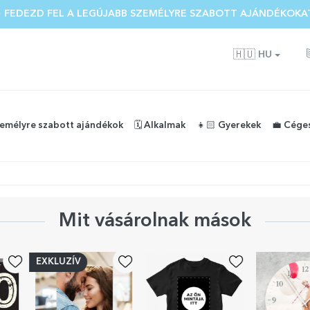
 FEDEZD FEL A LEGÚJABB SZEMÉLYRE SZABOTT AJÁNDÉKOKA
🇭🇺
HU
zemélyre szabott ajándékok
🗓️ Alkalmak
👧🏻 Gyerekek
💼 Cége
Mit vásárolnak mások
EXKLUZÍV