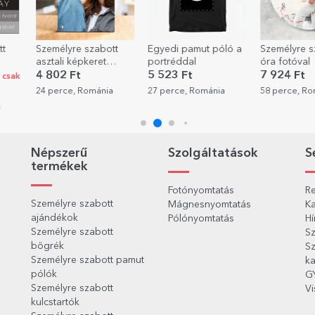
tt
Személyre szabott
Egyedi pamut póló a
Személyre s
asztali képkeret
portréddal
óra fotóval
portréfotóval
4 802 Ft
5 523 Ft
7 924 Ft
 csak
24 perce, Románia
27 perce, Románia
58 perce, R
a
Népszerű
Szolgáltatások
S
termékek
Fotónyomtatás
Re
Személyre szabott
Mágnesnyomtatás
Ka
ajándékok
Pólónyomtatás
Hí
Személyre szabott
Sz
bögrék
Sz
Személyre szabott pamut
ka
pólók
G
Személyre szabott
Vi
kulcstartók