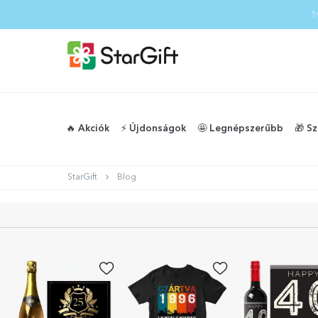
✨
🔥 Akciók
⚡️ Újdonságok
🤩 Legnépszerűbb
🎁 S
StarGift
Blog