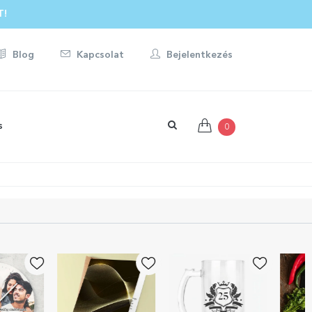
T!
Blog
Kapcsolat
Bejelentkezés
s
0