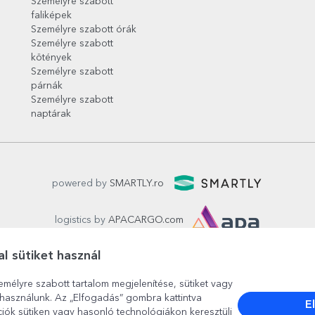
Személyre szabott
faliképek
Személyre szabott órák
Személyre szabott
kötények
Személyre szabott
párnák
Személyre szabott
naptárak
powered by
SMARTLY.ro
logistics by
APACARGO.com
l sütiket használ
emélyre szabott tartalom megjelenítése, sütiket vagy
használunk. Az „Elfogadás” gombra kattintva
E
ciók sütiken vagy hasonló technológiákon keresztüli