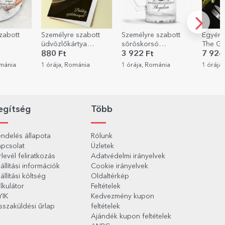
zabott
Személyre szabott
Személyre szabott
Egyéni
üdvözlőkártya
söröskorsó
The Gri
szöveggel - Boldog
szöveggel - Royalty
880 Ft
3 922 Ft
7 924
születésnapot!
ománia
1 órája, Románia
1 órája, Románia
1 órája
egítség
Több
ndelés állapota
Rólunk
pcsolat
Üzletek
rlevél feliratkozás
Adatvédelmi irányelvek
állítási információk
Cookie irányelvek
állítási költség
Oldaltérkép
lkulátor
Feltételek
YIK
Kedvezmény kupon
sszaküldési űrlap
feltételek
Ajándék kupon feltételek