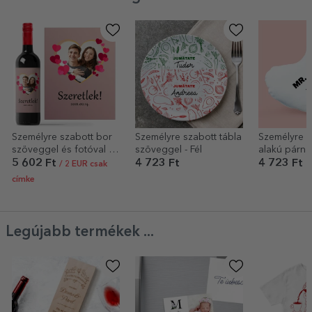
Személyre szabott bor
Személyre szabott tábla
Személyre s
szöveggel és fotóval -
szöveggel - Fél
alakú párna
Szerelmes
5 602 Ft
4 723 Ft
4 723 Ft
/ 2 EUR csak
címke
Legújabb termékek ...