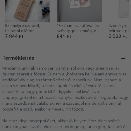
Személyre szabott,
10x7 cm-es, fotóval és
Személyre s
felirattal ellátott
szöveggel személyre
feliratos pa
borosdoboz – Premium
szabott mágnes –
Coffee
7 844 Ft
841 Ft
5 523 Ft
Keresztelői ajándék
Termékleírás
Mindannyiunknak van olyan barátja, rokona vagy ismerőse, aki
őrülten szereti a főzést. És nem a „holnapra kell valami ennivaló az
irodába” elv alapján történő főzésről beszélünk. Nem! Hanem a
tiszta szenvedélyről, a finomságok és elkészítésük részletes
leírásáról, a nagy gonddal és figyelemmel kiválasztott
alapanyagokról és a használt konyhai eszközökről. Fogadok, hogy
máris eszedbe jut valaki, akinek a szavaiból minden alkalommal
összefut a szád, amikor elmeséli, mit főzött.
Ha itt az ideje meglepni őket, akkor jó helyen jársz. Nem számít,
hány konyhai eszköz, élelmiszer-feldolgozó, turmixgép, facsaró és