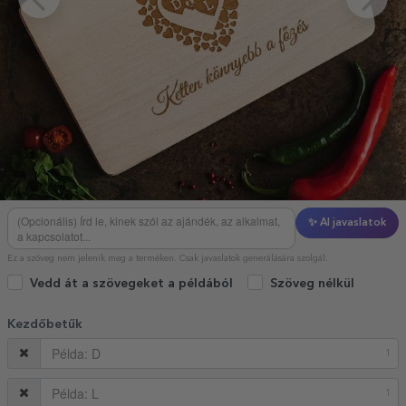
✨ AI javaslatok
Ez a szöveg nem jelenik meg a terméken. Csak javaslatok generálására szolgál.
Vedd át a szövegeket a példából
Szöveg nélkül
Kezdőbetűk
1
1