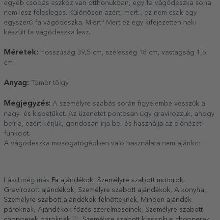
egyéb csodás eszköz van otthonukban, egy fa vágódeszka soha
nem lesz felesleges. Különösen azért, mert... ez nem csak egy
egyszerű fa vágódeszka. Miért? Mert ez egy kifejezetten neki
készült fa vágódeszka lesz.
Méretek:
Hosszúság 39,5 cm, szélesség 18 cm, vastagság 1,5
cm
Anyag:
Tömör tölgy
Megjegyzés:
A személyre szabás során figyelembe vesszük a
nagy- és kisbetűket. Az üzenetet pontosan úgy gravírozzuk, ahogy
beírja, ezért kérjük, gondosan írja be, és használja az előnézeti
funkciót.
A vágódeszka mosogatógépben való használata nem ajánlott.
Lásd még más
Fa ajándékok
,
Személyre szabott motorok
,
Gravírozott ajándékok
,
Személyre szabott ajándékok
,
A konyha
,
Személyre szabott ajándékok felnőtteknek
,
Minden ajándék
pároknak
,
Ajándékok főzés szerelmeseinek
,
Személyre szabott
chopperek pároknak ♡
,
Személyre szabott klasszikus chopperek
,