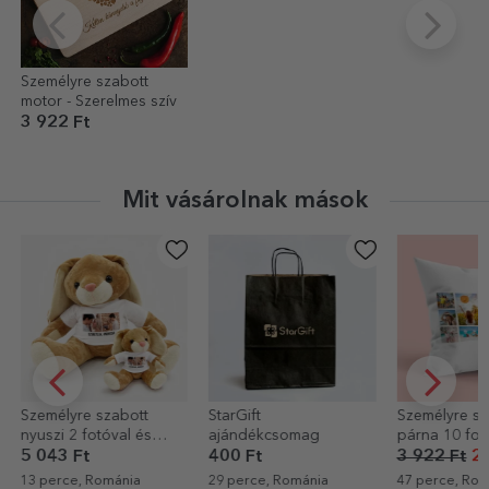
Személyre szabott
motor - Szerelmes szív
3 922 Ft
Mit vásárolnak mások
Személyre szabott
StarGift
Személyre sz
nyuszi 2 fotóval és
ajándékcsomag
párna 10 fot
szöveggel
5 043 Ft
400 Ft
3 922 Ft
2 
13 perce, Románia
29 perce, Románia
47 perce, Rom