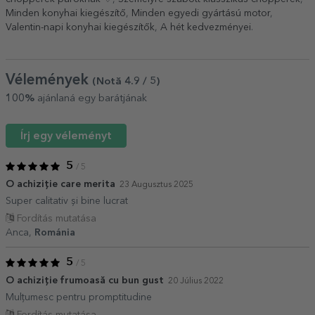
Minden konyhai kiegészítő
,
Minden egyedi gyártású motor
,
Valentin-napi konyhai kiegészítők
,
A hét kedvezményei
.
Vélemények
(Notă
4.9
/ 5
)
100%
ajánlaná egy barátjának
Írj egy véleményt
5
/ 5
O achiziție care merita
23 Augusztus 2025
Super calitativ și bine lucrat
Fordítás mutatása
Anca,
Románia
5
/ 5
O achiziție frumoasă cu bun gust
20 Július 2022
Mulțumesc pentru promptitudine