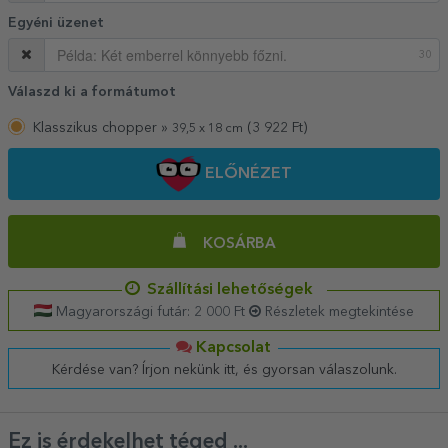
Egyéni üzenet
30
Válaszd ki a formátumot
Klasszikus chopper »
(
3 922
Ft)
39,5 x 18 cm
ELŐNÉZET
KOSÁRBA
Szállítási lehetőségek
Magyarországi futár: 2 000 Ft
Részletek megtekintése
Kapcsolat
Kérdése van? Írjon nekünk itt, és gyorsan válaszolunk.
Ez is érdekelhet téged ...