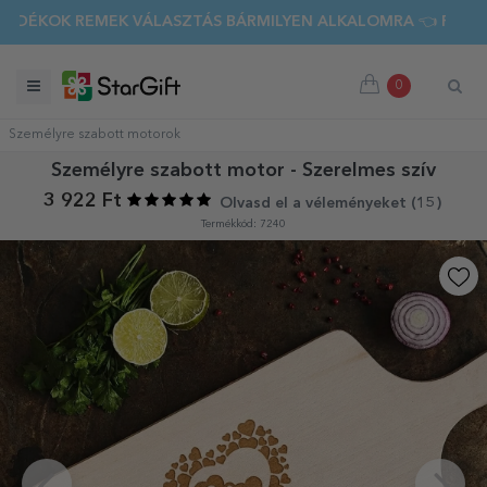
K REMEK VÁLASZTÁS BÁRMILYEN ALKALOMRA 👈 FEDEZD FEL
0
Személyre szabott motorok
Személyre szabott motor - Szerelmes szív
3 922 Ft
Olvasd el a véleményeket (
15
)
Termékkód: 7240