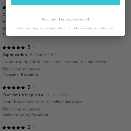
5
/ 5
Cadoul surpriză perfect
09 Február 2019
Most nem, kérdezzen később
Frumos realizat, prompt trimis. Profesionalism.
A kedvezmény személyre szabott termékekre érvényes.
Feltételek
Fordítás mutatása
Tina,
Románia
5
/ 5
Super cadou
05 Február 2019
Livrare rapida,calitate excelenta...recomand cu incredere
Fordítás mutatása
Cosmina,
Románia
5
/ 5
O achizitie inspirata
13 Január 2019
Arata foarte bine,pare de calitate,imi place
Fordítás mutatása
Malanca Anca,
Románia
5
/ 5