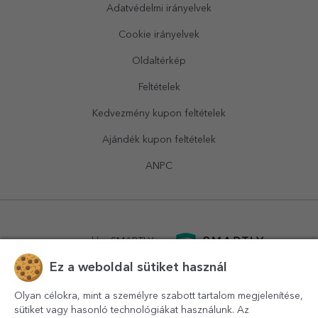
Adatvédelmi irányelvek
Cookie irányelvek
Oldaltérkép
Feltételek
Kedvezmény kupon feltételek
Ajándék kupon feltételek
ANPC
powered by
SMARTLY.ro
Ez a weboldal sütiket használ
logistics by
APACARGO.com
Olyan célokra, mint a személyre szabott tartalom megjelenítése,
sütiket vagy hasonló technológiákat használunk. Az