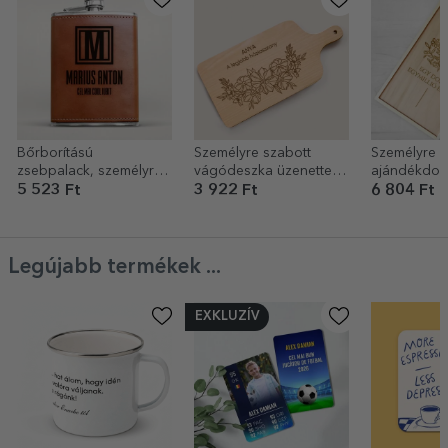
Bőrborítású
Személyre szabott
Személyre s
zsebpalack, személyre
vágódeszka üzenettel -
ajándékdob
szabott üzenettel és
Virágos
5 523 Ft
3 922 Ft
6 804 Ft
monogrammal -
Monogram
Legújabb termékek ...
EXKLUZÍV