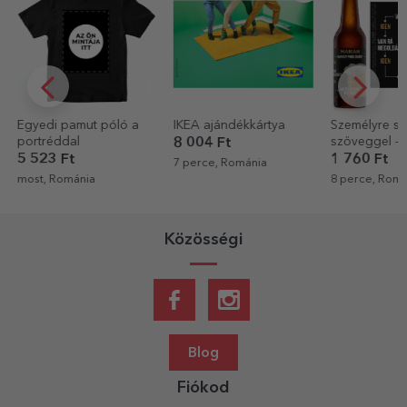
Egyedi pamut póló a
IKEA ajándékkártya
Személyre sz
portréddal
szöveggel – 
8 004 Ft
megoldva
5 523 Ft
1 760 Ft
7 perce, Románia
most, Románia
8 perce, Romá
Közösségi
Blog
Fiókod