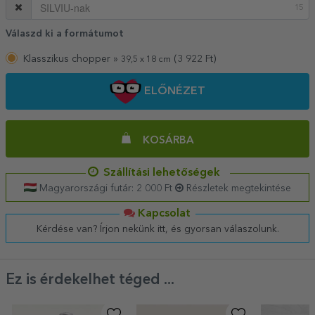
15
Válaszd ki a formátumot
Klasszikus chopper »
(
3 922
Ft)
39,5 x 18 cm
ELŐNÉZET
KOSÁRBA
Szállítási lehetőségek
Magyarországi futár: 2 000 Ft
Részletek megtekintése
Kapcsolat
Kérdése van? Írjon nekünk itt, és gyorsan válaszolunk.
Ez is érdekelhet téged ...