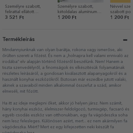
Személyre szabott,
Személyre szabott,
Névvel szem
felirattal ellátott
kétoldalas alumínium
szabott poh
zománcozott fémkanna
kártya üzenettel és
More espre
3 521 Ft
1 200 Ft
1 200 Ft
fotóval – FIFA
Termékleírás
Mindannyiunknak van olyan barátja, rokona vagy ismerőse, aki
őrülten szereti a főzést. És nem a „holnapra kell valami ennivaló az
irodába” elv alapján történő főzésről beszélünk. Nem! Hanem a
tiszta szenvedélyről, a finomságok és elkészítésük folyamatának
részletes leírásáról, a gondosan kiválasztott alapanyagokról és a
használt konyhai eszközökről. Biztosan már eszedbe jutott valaki,
akinek a szavaiból minden alkalommal összefut a szád, amikor
elmeséli, mit főzött.
Ha itt az ideje meglepni őket, akkor jó helyen jársz. Nem számít,
hány konyhai eszköz, élelmiszer-feldolgozó, turmixgép, facsaró és
egyéb csodás eszköz van otthonukban, egy fa vágódeszka soha
nem lesz felesleges. Különösen azért, mert... ez nem akármilyen fa
vágódeszka. Miért? Mert ez egy kifejezetten neki készült fa