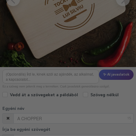
✨ AI javaslatok
Ez a szöveg nem jelenik meg a terméken. Csak javaslatok generálására szolgál.
Vedd át a szövegeket a példából
Szöveg nélkül
Egyéni név
15
Írja be egyéni szövegét