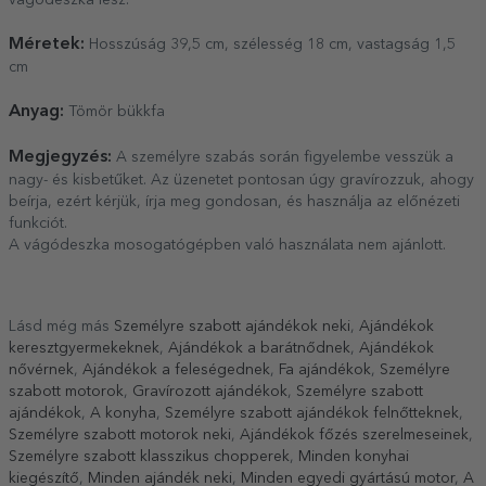
vágódeszka lesz.
Méretek:
Hosszúság 39,5 cm, szélesség 18 cm, vastagság 1,5
cm
Anyag:
Tömör bükkfa
Megjegyzés:
A személyre szabás során figyelembe vesszük a
nagy- és kisbetűket. Az üzenetet pontosan úgy gravírozzuk, ahogy
beírja, ezért kérjük, írja meg gondosan, és használja az előnézeti
funkciót.
A vágódeszka mosogatógépben való használata nem ajánlott.
Lásd még más
Személyre szabott ajándékok neki
,
Ajándékok
keresztgyermekeknek
,
Ajándékok a barátnődnek
,
Ajándékok
nővérnek
,
Ajándékok a feleségednek
,
Fa ajándékok
,
Személyre
szabott motorok
,
Gravírozott ajándékok
,
Személyre szabott
ajándékok
,
A konyha
,
Személyre szabott ajándékok felnőtteknek
,
Személyre szabott motorok neki
,
Ajándékok főzés szerelmeseinek
,
Személyre szabott klasszikus chopperek
,
Minden konyhai
kiegészítő
,
Minden ajándék neki
,
Minden egyedi gyártású motor
,
A