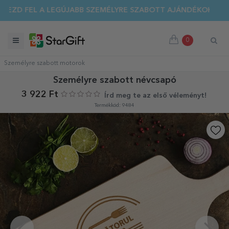
EZD FEL A LEGÚJABB SZEMÉLYRE SZABOTT AJÁNDÉKOKAT!
0
Személyre szabott motorok
Személyre szabott névcsapó
3 922 Ft
Írd meg te az első véleményt!
Termékkód: 9484