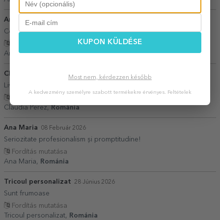
Ana Bolocan
15 Március 2026
Colaborare foarte buna. Expediere rapida
KUPON KÜLDÉSE
Fordítás mutatása
Ana Bolocan,
Románia
Claudia Perez
03 Július 2026
Most nem, kérdezzen később
Livrare prompta, comunicare excelenta!
A kedvezmény személyre szabott termékekre érvényes.
Feltételek
Fordítás mutatása
Claudia Perez,
Románia
Ana Maria
08 Február 2026
Seriozitate profesionalism și promptitudine!
Fordítás mutatása
Ana Maria,
Románia
Tricoul personalizat
28 Június 2026
Sunt frumoase
Fordítás mutatása
Tricoul personalizat,
Románia