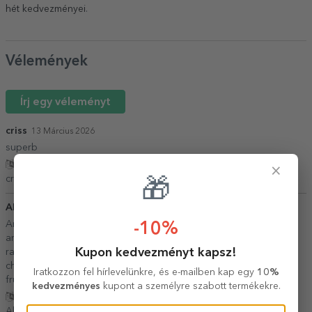
hét kedvezményei
.
Vélemények
Írj egy véleményt
criss
13 Március 2026
superb
Fordítás mutatása
×
criss,
Románia
🎁
Alina
12 Február 2026
Am facut o comanda personalizata fara sa am contul conectat si
-10%
am pierdut comanda...cu ajutorul personalului s a rezolvat
Kupon kedvezményt kapsz!
rapid.Comanda a fost exact ce am comandat (mai frumoase
chiar)și a și ajuns foarte repede.Am sa mai revin la dv.Multumesc
Iratkozzon fel hírlevelünkre, és e-mailben kap egy
10%
frumos.
kedvezményes
kupont a személyre szabott termékekre.
Fordítás mutatása
Alina,
Románia