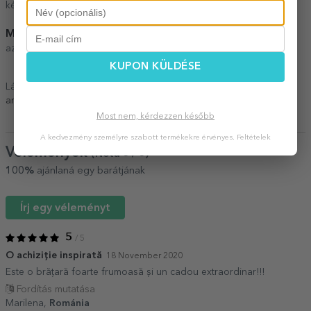
készült fekete borítékban csomagoljuk.
Minőség és megfelelőség
: Az általunk értékesített ékszereket
az ANPC ellenőrzi és tanúsítja.
KUPON KÜLDÉSE
Lásd még más
Személyre szabott ékszerek
,
Személyre szabott
arany és ezüst karkötők
.
Most nem, kérdezzen később
A kedvezmény személyre szabott termékekre érvényes.
Feltételek
Vélemények
(Notă
5
/ 5
)
100%
ajánlaná egy barátjának
Írj egy véleményt
5
/ 5
O achiziție inspirată
18 November 2020
Este o brățară foarte frumoasă și un cadou extraordinar!!!
Fordítás mutatása
Marilena,
Románia