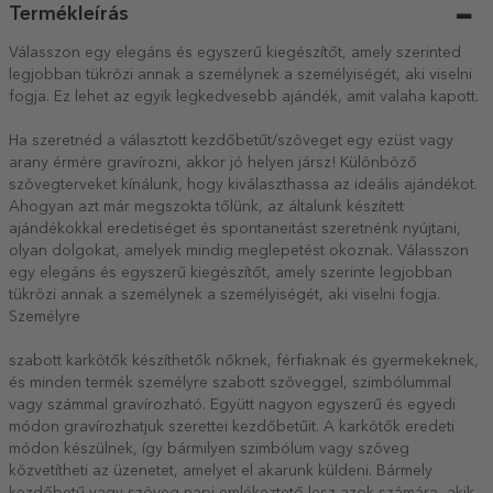
Termékleírás
Válasszon egy elegáns és egyszerű kiegészítőt, amely szerinted
legjobban tükrözi annak a személynek a személyiségét, aki viselni
fogja. Ez lehet az egyik legkedvesebb ajándék, amit valaha kapott.
Ha szeretnéd a választott kezdőbetűt/szöveget egy ezüst vagy
arany érmére gravírozni, akkor jó helyen jársz! Különböző
szövegterveket kínálunk, hogy kiválaszthassa az ideális ajándékot.
Ahogyan azt már megszokta tőlünk, az általunk készített
ajándékokkal eredetiséget és spontaneitást szeretnénk nyújtani,
olyan dolgokat, amelyek mindig meglepetést okoznak. Válasszon
egy elegáns és egyszerű kiegészítőt, amely szerinte legjobban
tükrözi annak a személynek a személyiségét, aki viselni fogja.
Személyre
szabott karkötők készíthetők nőknek, férfiaknak és gyermekeknek,
és minden termék személyre szabott szöveggel, szimbólummal
vagy számmal gravírozható. Együtt nagyon egyszerű és egyedi
módon gravírozhatjuk szerettei kezdőbetűit. A karkötők eredeti
módon készülnek, így bármilyen szimbólum vagy szöveg
közvetítheti az üzenetet, amelyet el akarunk küldeni. Bármely