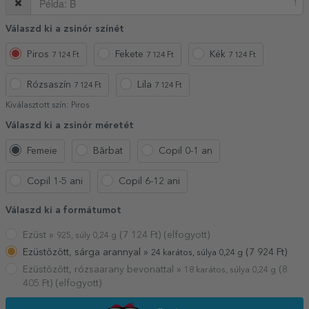
1
Válaszd ki a zsinór színét
Piros
Fekete
Kék
7 124 Ft
7 124 Ft
7 124 Ft
Rózsaszín
Lila
7 124 Ft
7 124 Ft
Kiválasztott szín:
Piros
Válaszd ki a zsinór méretét
Femeie
Bărbat
Copil 0-1 an
Copil 1-5 ani
Copil 6-12 ani
Válaszd ki a formátumot
Ezüst »
(
7 124
Ft) (elfogyott)
925, súly 0,24 g
Ezüstözött, sárga arannyal »
(
7 924
Ft)
24 karátos, súlya 0,24 g
Ezüstözött, rózsaarany bevonattal »
(
8
18 karátos, súlya 0,24 g
405
Ft) (elfogyott)