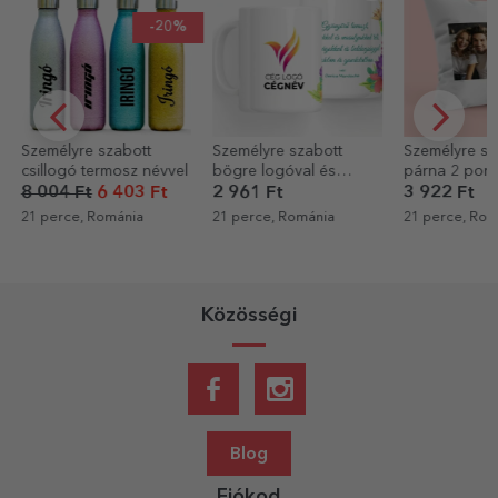
-20%
Személyre szabott
Személyre szabott
Személyre sz
csillogó termosz névvel
bögre logóval és
párna 2 port
szöveggel - Tavaszi
8 004 Ft
6 403 Ft
2 961 Ft
3 922 Ft
virágok
21 perce, Románia
21 perce, Románia
21 perce, Rom
Közösségi
Blog
Fiókod