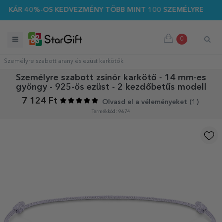
AKÁR 40%-OS KEDVEZMÉNY TÖBB MINT 100 SZEMÉLYRE SZABOTT
0
Személyre szabott arany és ezüst karkötők
Személyre szabott zsinór karkötő - 14 mm-es
gyöngy - 925-ös ezüst - 2 kezdőbetűs modell
7 124 Ft
Olvasd el a véleményeket (
1
)
Termékkód: 9674