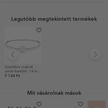
Legutóbb megtekintett termékek
Személyre szabott
zsinór karkötő - 14 mm-
es gyöngy - 925-ös
7 124 Ft
ezüst - 2 kezdőbetűs
modell
Mit vásárolnak mások