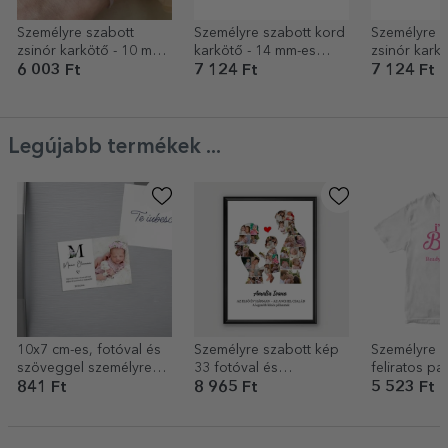
Személyre szabott
Személyre szabott kord
Személyre s
zsinór karkötő - 10 mm-
karkötő - 14 mm-es
zsinór karkö
es gyöngy - 925-ös
gyöngy - 925-ös ezüst -
12x10 mm - 
6 003 Ft
7 124 Ft
7 124 Ft
ezüst - kezdőbetűs
szívverés modell
kezdőbetűs
modell 2
Legújabb termékek ...
10x7 cm-es, fotóval és
Személyre szabott kép
Személyre s
szöveggel személyre
33 fotóval és
feliratos pa
szabott mágnes –
szöveggel – Család
menyasszon
841 Ft
8 965 Ft
5 523 Ft
Keresztelői ajándék