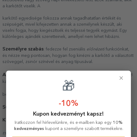
kezdőbetű vagy szöveg napi emlékeztető lesz azok számára, akik
a karkötőt viselik. A
karkötő egyedisége fokozza annak tagadhatatlan értékét és
szépségét, mivel kifejezetten annak a személynek készült, aki
viselni fogja, hogy kiegészítsék és teljessé tegyék egymást. Egy
különleges ajándék szeretteinek, amellyel nem lehet hibázni.
Személyre szabás
: fedezze fel zseniális
előnézeti
funkciónkat,
és nézze meg pontosan, hogyan fog kinézni a karkötő a választott
szöveggel, zsinór színével és anyag típusával.
Anyag
: 925-ös ezüst / 24 karátos sárgaarany bevonatú ezüst / 18
×
karátos rózsaarany
🎁
Átmérő
bevonatú ezüst
: 14 mm
-10%
Súly
: 0,24 g
Kupon kedvezményt kapsz!
Kapcs
: állítható
Iratkozzon fel hírlevelünkre, és e-mailben kap egy
10%
kedvezményes
kupont a személyre szabott termékekre.
Csomagolás
zsinór
: az ékszert elegáns, prémium anyagból