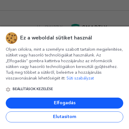
powered by
SMARTLY.ro
Ez a weboldal sütiket használ
logistics by
APACARGO.com
Olyan célokra, mint a személyre szabott tartalom megjelenítése,
sütiket vagy hasonló technológiákat használunk. Az
„Elfogadás” gombra kattintva hozzájárulsz az információk
sütiken vagy hasonló technológiákon keresztüli gyűjtéséhez.
Tudj meg többet a sütikről, beleértve a hozzájárulás
visszavonásának lehetőségét itt:
Süti szabályzat
BEÁLLÍTÁSOK KEZELÉSE
© 2016-2026
StarGift
Romania,
București
, strada
Copilului
nr. 6-12, parter
,
Sector 1
, cod postal
012178
,
email:
contact@stargift.hu
Elfogadás
www.stargift.hu
STARGIFT SRL
, cod fiscal
40077992
Elutasítom