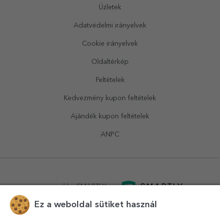
Üzletek
Adatvédelmi irányelvek
Cookie irányelvek
Oldaltérkép
Feltételek
Kedvezmény kupon feltételek
Ajándék kupon feltételek
ANPC
powered by
SMARTLY.ro
Ez a weboldal sütiket használ
logistics by
APACARGO.com