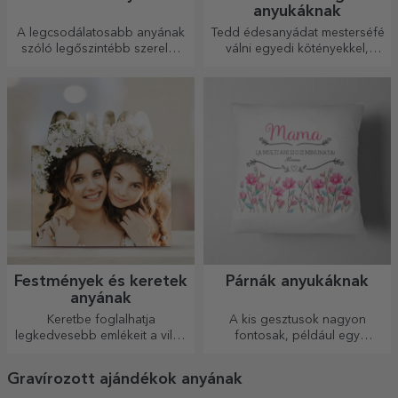
anyukáknak
A legcsodálatosabb anyának
Tedd édesanyádat mesterséfé
szóló legőszintébb szerelmi
válni egyedi kötényekkel,
gondolatok egy személyre
amelyek illenek az általa
szabott kártyára vannak írva.
készített finom ételekhez.
Festmények és keretek
Párnák anyukáknak
anyának
Keretbe foglalhatja
A kis gesztusok nagyon
legkedvesebb emlékeit a világ
fontosak, például egy
legcsodálatosabb
gyönyörű, személyre szabott
személyének!
párna, amelyen az „anya”
Gravírozott ajándékok anyának
felirat vagy rólad szóló