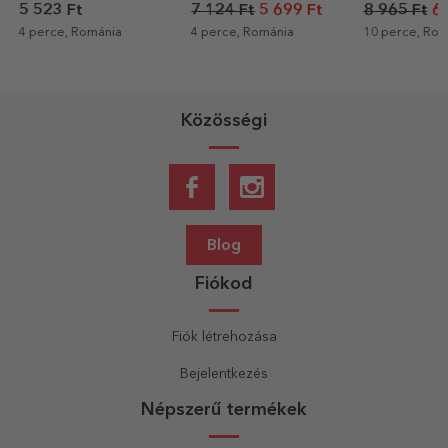
termosz, személyre
5 523 Ft
7 124 Ft
5 699 Ft
8 965 Ft
6 
szabott grafikával
4 perce, Románia
4 perce, Románia
10 perce, Rom
Közösségi
Blog
Fiókod
Fiók létrehozása
Bejelentkezés
Népszerű termékek