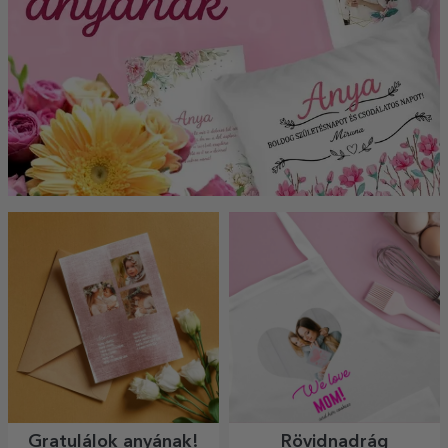
Gratulálok anyának!
Rövidnadrág