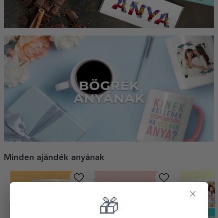
Minden ajándék anyának
×
-40%
🎁