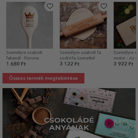
emlékek láthatók.
Személyre szabott
Személyre szabott fa
Személyre s
fakanál - Korona
sodrófa üzenettel
motor - Az o
van, ahol
1 680 Ft
3 122 Ft
3 922 Ft
Összes termék megtekintése