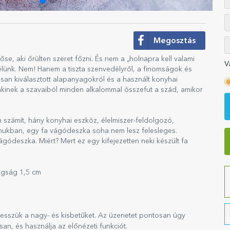
Megosztás
e, aki őrülten szeret főzni. És nem a „holnapra kell valami
V
zélünk. Nem! Hanem a tiszta szenvedélyről, a finomságok és
osan kiválasztott alapanyagokról és a használt konyhai
akinek a szavaiból minden alkalommal összefut a szád, amikor
em számít, hány konyhai eszköz, élelmiszer-feldolgozó,
nukban, egy fa vágódeszka soha nem lesz felesleges.
gódeszka. Miért? Mert ez egy kifejezetten neki készült fa
agság 1,5 cm
esszük a nagy- és kisbetűket. Az üzenetet pontosan úgy
san, és használja az előnézeti funkciót.