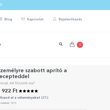
T!
Blog
Kapcsolat
Bejelentkezés
s
0
zemélyre szabott aprító a
recepteddel
zóval, mit főzzünk ma?
 922 Ft
lvasd el a véleményeket (
25
)
rmékkód: 7475