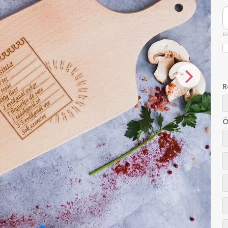
Ez
R
Ö