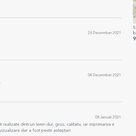
S
b
26 December 2021
s
9
08 December 2021
.
08 Január 2021
ealizate dintr.un lemn dur, gros, calitativ, iar imprimarea e
izualizare dar a fost peste asteptari