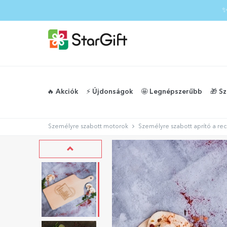
✨
🔥 Akciók
⚡️ Újdonságok
🤩 Legnépszerűbb
🎁 S
Személyre szabott motorok
Személyre szabott aprító a re