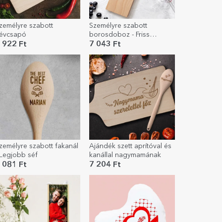
zemélyre szabott
Személyre szabott
évcsapó
borosdoboz - Friss
házasok
 922 Ft
7 043 Ft
zemélyre szabott fakanál
Ajándék szett aprítóval és
 Legjobb séf
kanállal nagymamának
 081 Ft
7 204 Ft