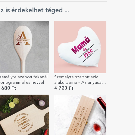
z is érdekelhet téged ...
zemélyre szabott fakanál
Személyre szabott szív
onogrammal és névvel
alakú párna – Az anyaság
élete
 680 Ft
4 723 Ft