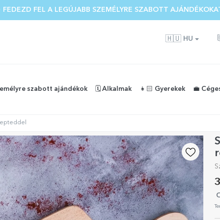
 FEDEZD FEL A LEGÚJABB SZEMÉLYRE SZABOTT AJÁNDÉKOKA
🇭🇺
HU
zemélyre szabott ajándékok
🗓️ Alkalmak
👧🏻 Gyerekek
💼 Cége
cepteddel
S
S
3
O
Te