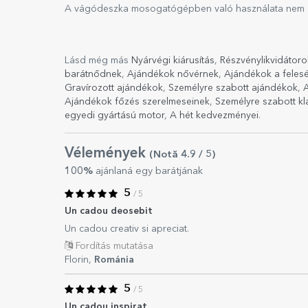
A vágódeszka mosogatógépben való használata nem aj
Lásd még más
Nyárvégi kiárusítás
,
Részvénylikvidátoro
barátnődnek
,
Ajándékok nővérnek
,
Ajándékok a fele
Gravírozott ajándékok
,
Személyre szabott ajándékok
,
Ajándékok főzés szerelmeseinek
,
Személyre szabott k
egyedi gyártású motor
,
A hét kedvezményei
.
Vélemények
(Notă
4.9
/ 5
)
100%
ajánlaná egy barátjának
5
/ 5
Un cadou deosebit
Un cadou creativ si apreciat.
Fordítás mutatása
Florin,
Románia
5
/ 5
Un cadou inspirat