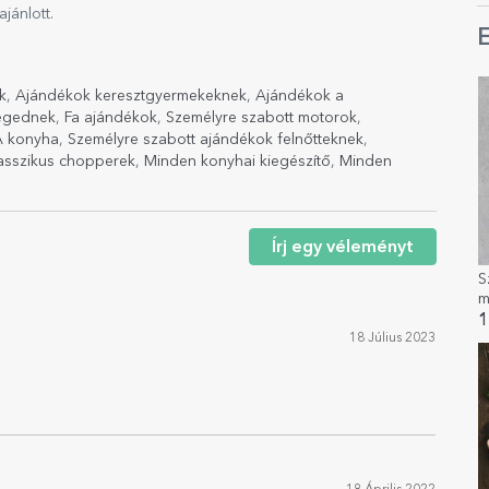
ánlott.
E
k
,
Ajándékok keresztgyermekeknek
,
Ajándékok a
ségednek
,
Fa ajándékok
,
Személyre szabott motorok
,
A konyha
,
Személyre szabott ajándékok felnőtteknek
,
lasszikus chopperek
,
Minden konyhai kiegészítő
,
Minden
Írj egy véleményt
S
m
1
18 Július 2023