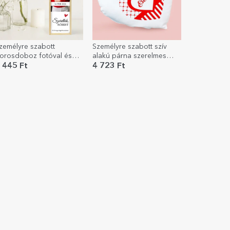
zemélyre szabott
Személyre szabott szív
orosdoboz fotóval és
alakú párna szerelmes
zöveggel – Szeretlek
névvel
 445 Ft
4 723 Ft