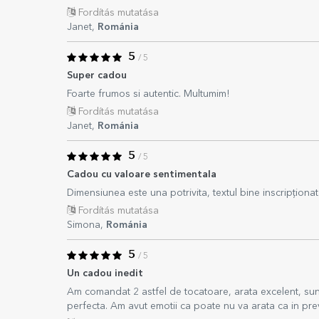
Fordítás mutatása
Janet,
Románia
5
/ 5
Super cadou
Foarte frumos si autentic. Multumim!
Fordítás mutatása
Janet,
Románia
5
/ 5
Cadou cu valoare sentimentala
Dimensiunea este una potrivita, textul bine inscripționat
Fordítás mutatása
Simona,
Románia
5
/ 5
Un cadou inedit
Am comandat 2 astfel de tocatoare, arata excelent, sunt r
perfecta. Am avut emotii ca poate nu va arata ca in prev