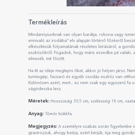
Termékleírás
Mindannyiunknak van olyan barátja, rokona vagy ismerős
ennivaló az irodába” elv alapján történő főzésről bes
elkészítésük folyamatának részletes leírásáról, a gond
eszközökről. Fogadok, hogy máris eszedbe jut valaki, 
elmeséli, mit főzött.
Ha itt az ideje meglepni őket, akkor jó helyen jársz. N
turmixgép, facsaró és egyéb csodás eszköz van ottho
Különösen azért, mert... ez nem csak egy egyszerű fa vá
vágódeszka lesz.
Méretek:
Hosszúság 39,5 cm, szélesség 18 cm, vast
Anyag:
Tömör bükkfa
Megjegyzés:
A személyre szabás során figyelembe v
gravírozzuk, ahogy beírja, ezért kérjük, írja meg gondo