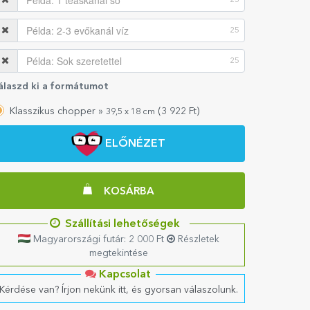
25
25
25
álaszd ki a formátumot
Klasszikus chopper »
(
3 922
Ft)
39,5 x 18 cm
ELŐNÉZET
KOSÁRBA
Szállítási lehetőségek
Magyarországi futár: 2 000 Ft
Részletek
megtekintése
Kapcsolat
Kérdése van? Írjon nekünk itt, és gyorsan válaszolunk.