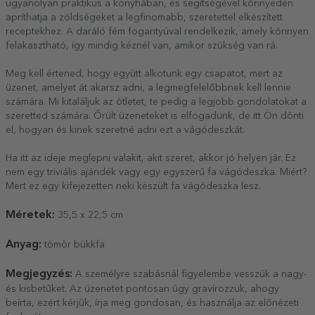
ugyanolyan praktikus a konyhában, és segítségével könnyedén
apríthatja a zöldségeket a legfinomabb, szeretettel elkészített
receptekhez. A daráló fém fogantyúval rendelkezik, amely könnyen
felakasztható, így mindig kéznél van, amikor szükség van rá.
Meg kell értened, hogy együtt alkotunk egy csapatot, mert az
üzenet, amelyet át akarsz adni, a legmegfelelőbbnek kell lennie
számára. Mi kitaláljuk az ötletet, te pedig a legjobb gondolatokat a
szeretted számára. Őrült üzeneteket is elfogadunk, de itt Ön dönti
el, hogyan és kinek szeretné adni ezt a vágódeszkát.
Ha itt az ideje meglepni valakit, akit szeret, akkor jó helyen jár. Ez
nem egy triviális ajándék vagy egy egyszerű fa vágódeszka. Miért?
Mert ez egy kifejezetten neki készült fa vágódeszka lesz.
Méretek:
35,5 x 22,5 cm
Anyag:
tömör bükkfa
Megjegyzés:
A személyre szabásnál figyelembe vesszük a nagy-
és kisbetűket. Az üzenetet pontosan úgy gravírozzuk, ahogy
beírta, ezért kérjük, írja meg gondosan, és használja az előnézeti