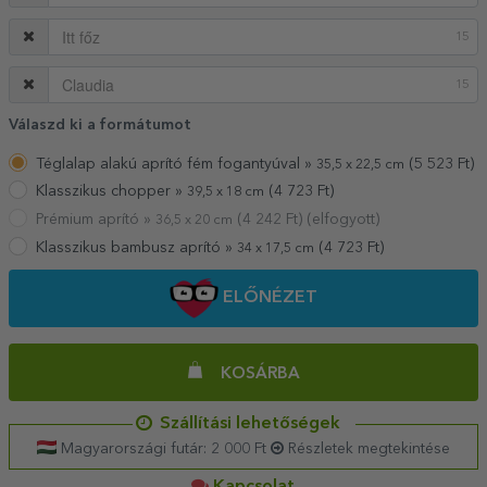
15
15
Válaszd ki a formátumot
Téglalap alakú aprító fém fogantyúval »
(
5 523
Ft)
35,5 x 22,5 cm
Klasszikus chopper »
(
4 723
Ft)
39,5 x 18 cm
Prémium aprító »
(
4 242
Ft) (elfogyott)
36,5 x 20 cm
Klasszikus bambusz aprító »
(
4 723
Ft)
34 x 17,5 cm
ELŐNÉZET
KOSÁRBA
Szállítási lehetőségek
Magyarországi futár: 2 000 Ft
Részletek megtekintése