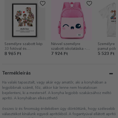
Személyre szabott kép
Névvel személyre
Személyre s
33 fotóval és
szabott iskolatáska –
pamut póló
szöveggel – Család
Cute
és üzenettel
8 965 Ft
7 924 Ft
5 523 Ft
Termékleírás
Ha valaki tapasztalt, vagy akár egy amatőr, aki a konyhában a
legjobbnak számít, főz, akkor kár lenne nem hivatalosan
bejelenteni, ki a mesterséf. A konyha legjobb szakácsához méltó
aprító. A konyhában elkészíthető
összes íz és finomság érdekében úgy döntöttünk, hogy szélesebb
választékot kínálunk egyedi aprítókból. A fogantyúval ellátott aprító