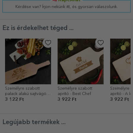
Kapcsolat
Kérdése van? Írjon nekünk itt, és gyorsan válaszolunk.
Ez is érdekelhet téged ...
Személyre szabott
Személyre szabott
Személyre s
palack alakú sajtvágó -
aprító - Best Chef
aprító - A l
Prémium séf
szakács
3 122 Ft
3 922 Ft
3 922 Ft
Legújabb termékek ...