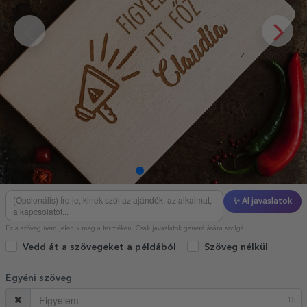
✨ AI javaslatok
Ez a szöveg nem jelenik meg a terméken. Csak javaslatok generálására szolgál.
Vedd át a szövegeket a példából
Szöveg nélkül
Egyéni szöveg
15