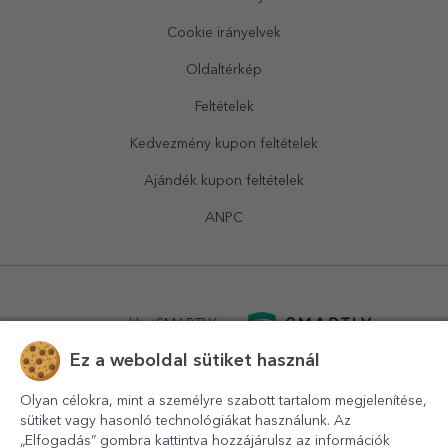
Cookie irányelvek
Oldaltérkép
Feltételek
Kedvezmény kupon feltételek
Ajándék kupon feltételek
ANPC
powered by
SMARTLY.ro
Ez a weboldal sütiket használ
logistics by
APACARGO.com
Olyan célokra, mint a személyre szabott tartalom megjelenítése,
sütiket vagy hasonló technológiákat használunk. Az
„Elfogadás” gombra kattintva hozzájárulsz az információk