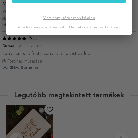
Model inspirat
09 Május 2021
Vesel, placut, util
Most nem, kérdezzen később
Fordítás mutatása
Irina Dobanda,
Románia
A kedvezmény személyre szabott termékekre érvényes.
Feltételek
5
/ 5
Super
09 Június 2020
Toată lumea a fost încântată de acest cadou
Fordítás mutatása
SORINA,
Románia
Legutóbb megtekintett termékek