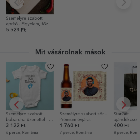
Személyre szabott
aprító - Figyelem, főzés
folyamatban...
5 523 Ft
Mit vásárolnak mások
Személyre szabott
Személyre szabott sör -
StarGift
babaruha üzenettel - Új
Prémium évjárat
ajándékcso
tag
3 122 Ft
1 760 Ft
400 Ft
6 perce, Románia
7 perce, Románia
8 perce, Romá