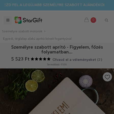
EZD FEL A LEGÚJABB SZEMÉLYRE SZABOTT AJÁNDÉKOKAT!
0
Személyre szabott motorok
Egyedi, téglalap alakú aprító kések fogantyúval
Személyre szabott aprító - Figyelem, főzés
folyamatban...
5 523 Ft
Olvasd el a véleményeket (
2
)
Termékkód: 9550