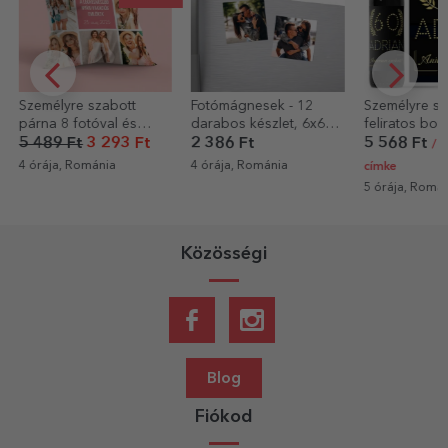
Fotómágnesek - 12
Személyre szabott,
Személyre sz
darabos készlet, 6x6
feliratos bor – Gold
eszpresszós
cm
fotóval és s
2 386 Ft
5 568 Ft
2 704 Ft
/ 2 EUR csak
4 órája, Románia
5 órája, Romá
címke
5 órája, Románia
Közösségi
Blog
Fiókod