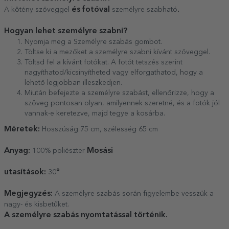
és fotóval
.
A kötény szöveggel
személyre szabható
Hogyan lehet személyre szabni?
Nyomja meg a Személyre szabás gombot.
Töltse ki a mezőket a személyre szabni kívánt szöveggel.
Töltsd fel a kívánt fotókat. A fotót tetszés szerint
nagyíthatod/kicsinyítheted vagy elforgathatod, hogy a
lehető legjobban illeszkedjen.
Miután befejezte a személyre szabást, ellenőrizze, hogy a
szöveg pontosan olyan, amilyennek szeretné, és a fotók jól
vannak-e keretezve, majd tegye a kosárba.
Méretek:
Hosszúság 75 cm, szélesség 65 cm
Anyag:
Mosási
100% poliészter
utasítások:
°
30
Megjegyzés:
A személyre szabás során figyelembe vesszük a
nagy- és kisbetűket.
A személyre szabás nyomtatással történik.