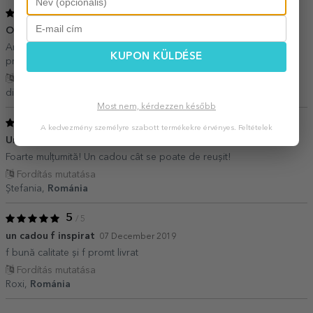
5
/ 5
O solutie bomba in situatii de criza
18 December 2023
Am comandat cadoul pe ultima suta de metri si am reusit sa l
KUPON KÜLDÉSE
primesc exact la timp.
Fordítás mutatása
diana,
Románia
Most nem, kérdezzen később
5
/ 5
A kedvezmény személyre szabott termékekre érvényes.
Feltételek
Un cadou reușit!
25 December 2019
Foarte mulțumită! Un cadou cât se poate de reușit!
Fordítás mutatása
Ștefania,
Románia
5
/ 5
un cadou f inspirat
07 December 2019
f bună calitate și f promt livrat
Fordítás mutatása
Roxi,
Románia