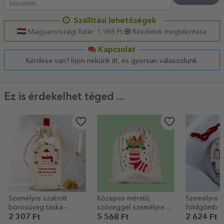
Szállítási lehetőségek
Magyarországi futár: 1 988 Ft
Részletek megtekintése
Kapcsolat
Kérdése van? Írjon nekünk itt, és gyorsan válaszolunk.
Ez is érdekelhet téged ...
Személyre szabott
Közepes méretű,
Személyre s
borosüveg táska -
szöveggel személyre
földgömb fo
Ünnepi medve mintával
szabott ajándékzsák -
szöveggel
2 307 Ft
5 568 Ft
2 624 Ft