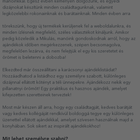
manóinkkal. Egész évben keményen dolgozunk, és egyedi
dizájnokat készítünk minden családtagunknak, valamint
legközelebbi rokonainknak és barátainknak. Minden évben arra
törekszünk, hogy új termékek kerüljenek fel a weboldalunkra, és
minden ízlésnek megfelelő, széles választékot kínáljunk. Amikor
pedig közeledik a Mikulás, manóink gondoskodnak arról, hogy az
ajándékok időben megérkezzenek, szépen becsomagolva,
megfelelően lezárva, és nem felejtjük el egy kis szeretetet és
örömet is beletenni a dobozba!
Elkezdted már összeállítani a karácsonyi ajándéklistádat?
Hozzáadhatod a listádhoz egy személyre szabott, különleges
dizájnnal ellátott kötényt a téli ünnepekre. Ajándékozz nekik egy
pillanatnyi örömöt! Egy praktikus és hasznos ajándék, amelyet
kifejezetten szeretteinek terveztek!
Most már készen áll arra, hogy egy családtagját, kedves barátját
vagy kedves kollégáját rendkívül boldoggá tegye egy különleges
üzenettel ellátott ajándékkal, amelyet szívesen használnak majd a
konyhában. Sok sikert az inspirált ajándékokhoz!
Mit lehet személyre szabni?