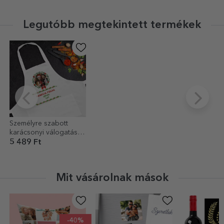
Legutóbb megtekintett termékek
Személyre szabott
karácsonyi válogatás –
A család főz
5 489 Ft
Mit vásárolnak mások