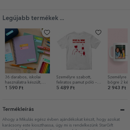
Soseta magica
Legújabb termékek ...
36 darabos, iskolai
Személyre szabott,
Személyre s
használatra készült,
feliratos pamut póló –
bögre 2 kép
személyre szabott
Wine
szöveggel
1 590 Ft
5 489 Ft
2 943 Ft
matricakészlet
(önragasztós címke)
Termékleírás
Ahogy a Mikulás egész évben ajándékokat készít, hogy azokat
karácsony este kioszthassa, úgy mi is rendelkezünk StarGift