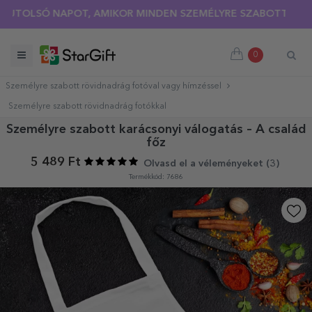
OLSÓ NAPOT, AMIKOR MINDEN SZEMÉLYRE SZABOTT PÓLÓRA 3
0
Személyre szabott rövidnadrág fotóval vagy hímzéssel
Személyre szabott rövidnadrág fotókkal
Személyre szabott karácsonyi válogatás – A család
főz
5 489 Ft
Olvasd el a véleményeket (
3
)
Termékkód: 7686