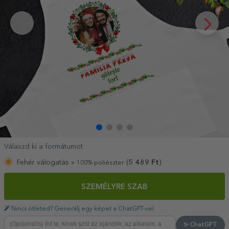
Válaszd ki a formátumot
Fehér válogatás »
(
5 489
Ft
)
100% poliészter
SZEMÉLYRE SZAB
Nincs ötleted? Generálj egy képet a ChatGPT-vel
✨ ChatGPT