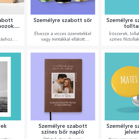
abott
Személyre szabott sör
Személyre s
bozok
tollt
al
Élvezze a vicces üzenetekkel
Írószerek, toll
láshoz
vagy mintákkal ellátott
színes filctoll
omra.
sörösdobozt!
tárolhatók a Sta
szabott toll
rek
Személyre szabott
Személyre s
színes bőr napló
jelvé