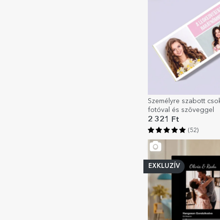
Személyre szabott cso
fotóval és szöveggel
2 321 Ft
(52)
EXKLUZÍV