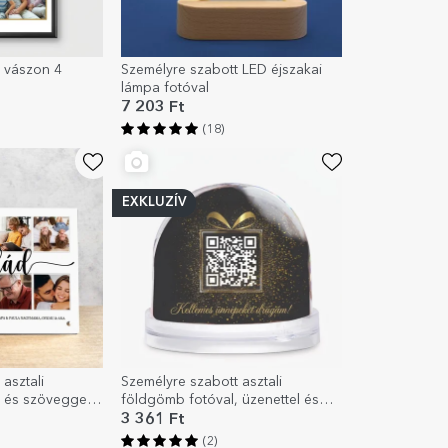
 vászon 4
Személyre szabott LED éjszakai
lámpa fotóval
7 203 Ft
(18)
EXKLUZÍV
asztali
Személyre szabott asztali
l és szöveggel –
földgömb fotóval, üzenettel és
QR-kóddal
3 361 Ft
(2)