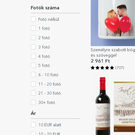
Fotók száma
Fotó nélkül
1 fotó
2 fotó
3 fotó
Személyre szabott bög
és szöveggel
4 fotó
2 961 Ft
5 fotó
(707)
6 - 10 fotó
11 - 20 fotó
21 - 30 fotó
30+ fotó
Ár
10 EUR alatt
10 - 20 EUR