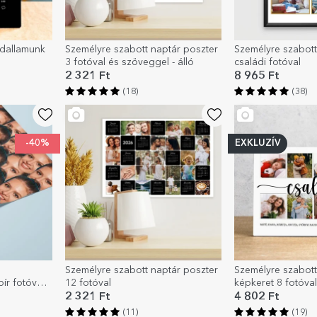
i dallamunk
Személyre szabott naptár poszter
Személyre szabott
3 fotóval és szöveggel - álló
családi fotóval
2 321 Ft
8 965 Ft
(18)
(38)
-40%
EXKLUZÍV
Személyre szabott naptár poszter
Személyre szabott 
r fotóval -
12 fotóval
képkeret 8 fotóva
család
2 321 Ft
4 802 Ft
(11)
(19)