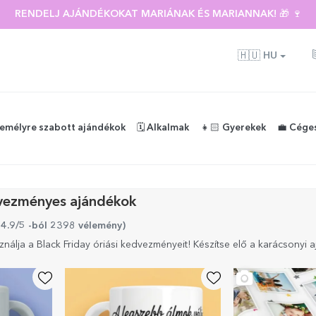
 🌴 AKÁR 40%-OS KEDVEZMÉNY TÖBB MINT 100 SZEMÉLYRE SZA
RENDELJ AJÁNDÉKOKAT MARIÁNAK ÉS MARIANNAK! 🎁 🍷
🇭🇺
HU
zemélyre szabott ajándékok
🗓️ Alkalmak
👧🏻 Gyerekek
💼 Cége
dvezményes ajándékok
 4.9/5 -ból 2398 vélemény
)
ználja a Black Friday óriási kedvezményeit! Készítse elő a karácsonyi