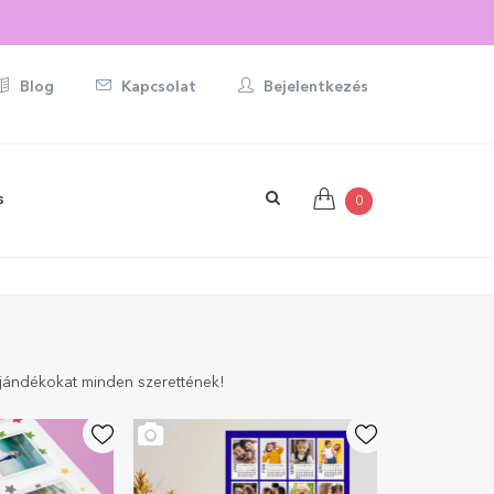
BOTT AJÁNDÉKRA ☀️
Blog
Kapcsolat
Bejelentkezés
s
0
 ajándékokat minden szerettének!