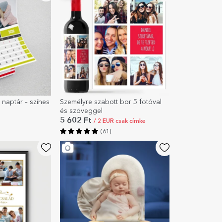
 naptár – színes
Személyre szabott bor 5 fotóval
és szöveggel
5 602 Ft
/ 2 EUR csak címke
(61)