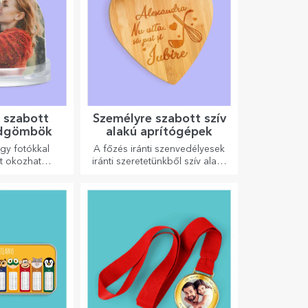
 szabott
Személyre szabott szív
öldgömbök
alakú aprítógépek
gy fotókkal
A főzés iránti szenvedélyesek
t okozhat
iránti szeretetünkből szív alakú
gy különleges
ajándékokat készítettünk a
észítővel.
legügyesebb háziasszonyok
számára.