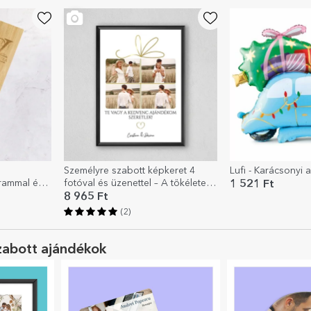
Személyre szabott képkeret 4
Lufi - Karácsonyi 
rammal és
fotóval és üzenettel – A tökéletes
1 521 Ft
zabva
ajándék
8 965 Ft
(2)
zabott ajándékok