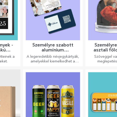
nyek -
Személyre szabott
Személyre
akú
alumínium
asztali f
m
névjegykártyák
tteinek a
A legeredetibb névjegykártyák,
Szöveggel va
eket.
amelyekkel kiemelkedhet a
meglepetés
tömegből
szeretteinek e
irodai kieg