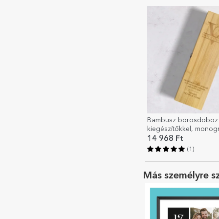
Bambusz borosdoboz
kiegészítőkkel, monog
üzenettel személyre s
14 968 Ft
(1)
Más személyre s