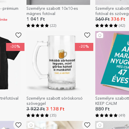
 - prémium
Személyre szabott 10x10-es
Személyre szabott
mágnes fotóval
fotóval és szöveg
történetünk
1 041 Ft
560 Ft
336 Ft
címke
(22)
(42)
-30%
-20%
tréfotóval
Személyre szabott söröskorsó
Személyre szabott
szöveggel
KEEP CALM
3 922 Ft
3 138 Ft
880 Ft
(35)
(49)