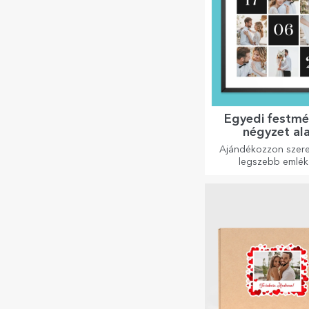
Egyedi festmé
négyzet al
formátu
Ajándékozzon szere
legszebb emlék