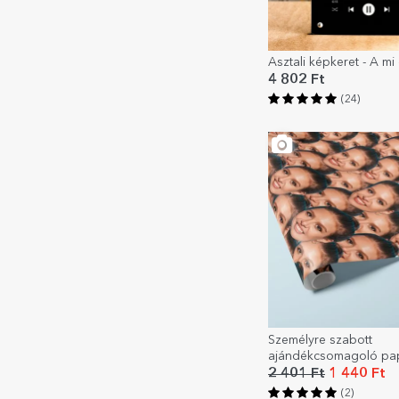
Asztali képkeret - A m
4 802 Ft
(24)
Személyre szabott
ajándékcsomagoló papí
Kollázs
2 401 Ft
1 440 Ft
(2)