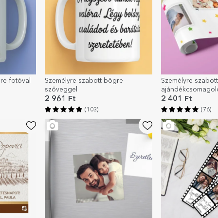
re fotóval
Személyre szabott bögre
Személyre szabott
szöveggel
ajándékcsomagoló
fotóval, színes csi
2 961 Ft
2 401 Ft
díszített háttérrel
(103)
(76)