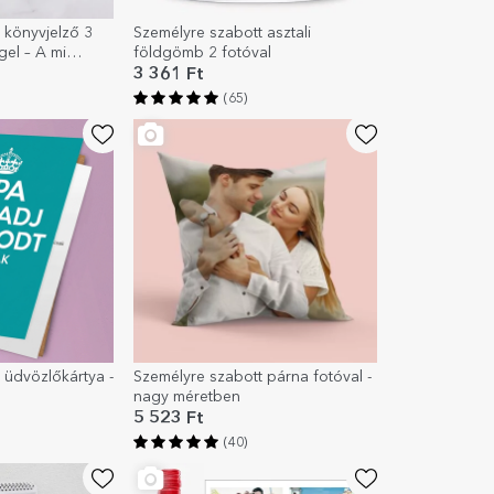
 könyvjelző 3
Személyre szabott asztali
gel – A mi
földgömb 2 fotóval
3 361 Ft
(65)
 üdvözlőkártya -
Személyre szabott párna fotóval -
nagy méretben
5 523 Ft
(40)