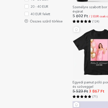
20 - 40 EUR
Személyre szabott bor
évjárat
40 EUR felett
5 602 Ft
/ 2 EUR csak 
Összes szűrő törlése
(124)
Egyedi pamut póló por
és szöveggel
5 523 Ft
3 867 Ft
(71)