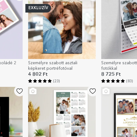
EXKLUZÍV
koládé 2
Személyre szabott asztali
Személyre szabott
képkeret portréfotóval
fotókkal
4 802 Ft
8 725 Ft
(23)
(83)