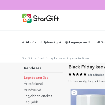
NYÁRI KIÁRUSÍTÁS
🔥 Akciók
⚡️ Újdonságok
🤩 Legnépszerűbb
🎁 S
StarGift
Black Friday kedvezményes ajándékok
Black Friday ke
Rendezés
(
értékelés
Legnépszerűbb
Utolsó esély, hogy kihas
Ár csökkenő
Ár növekvő
Legjobban értékelt
Legújabb