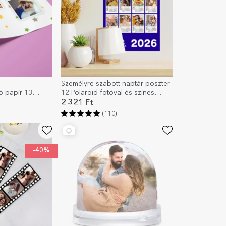
Személyre szabott naptár poszter
 papír 13
12 Polaroid fotóval és színes
llagokkal
háttérrel
2 321 Ft
(110)
-40%