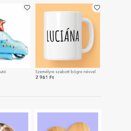
autó
Személyre szabott bögre névvel
2 961 Ft