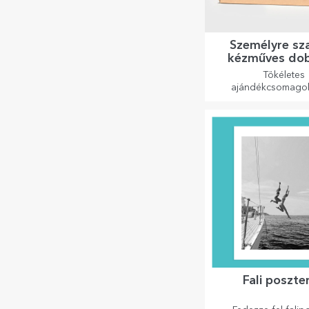
Személyre sz
kézműves do
matricákk
Tökéletes
ajándékcsomago
bármilyen alkal
Fali poszte