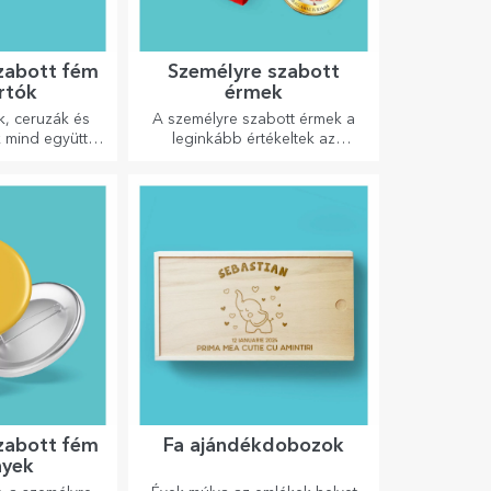
zabott fém
Személyre szabott
artók
érmek
ak, ceruzák és
A személyre szabott érmek a
ak mind együtt
leginkább értékeltek az
rGift személyre
elvégzett munkáért. Személyre
tartóiban!
szabhatja őket, és elismerheti
az érdemeiket!
zabott fém
Fa ajándékdobozok
nyek