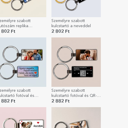
zemélyre szabott
Személyre szabott
utószám replika
kulcstartó a neveddel
ulcstartó a neveddel
 802 Ft
2 802 Ft
zemélyre szabott
Személyre szabott
ulcstartó fotóval és
kulcstartó fotóval és QR-
zöveggel
kóddal – A mi dalunk
 882 Ft
2 882 Ft