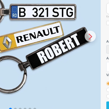
Ez
A
A
V