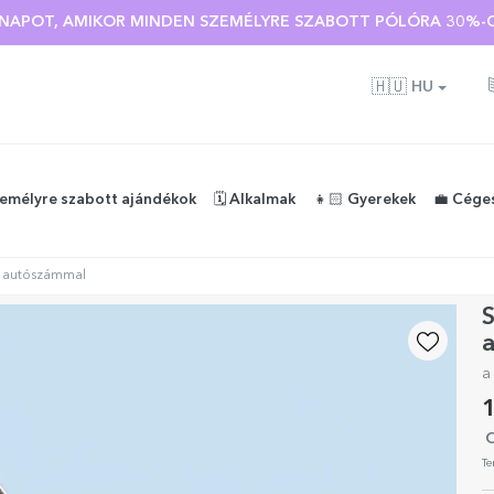
 🌴 AKÁR 40%-OS KEDVEZMÉNY TÖBB MINT 100 SZEMÉLYRE SZA
Ó NAPOT, AMIKOR MINDEN SZEMÉLYRE SZABOTT PÓLÓRA 30%-O
🇭🇺
HU
zemélyre szabott ajándékok
🗓️ Alkalmak
👧🏻 Gyerekek
💼 Cége
ó autószámmal
S
a
1
O
Te