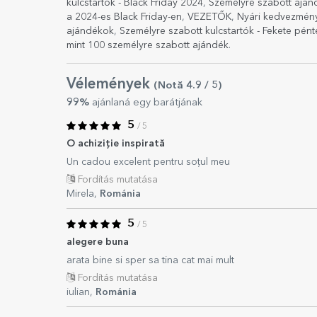
kulcstartók - Black Friday 2024
,
Személyre szabott aján
a 2024-es Black Friday-en
,
VEZETŐK
,
Nyári kedvezmén
ajándékok
,
Személyre szabott kulcstartók - Fekete pén
mint 100 személyre szabott ajándék
.
Vélemények
(Notă
4.9
/ 5
)
99%
ajánlaná egy barátjának
5
/ 5
O achiziție inspirată
Un cadou excelent pentru soțul meu
Fordítás mutatása
Mirela,
Románia
5
/ 5
alegere buna
arata bine si sper sa tina cat mai mult
Fordítás mutatása
iulian,
Románia