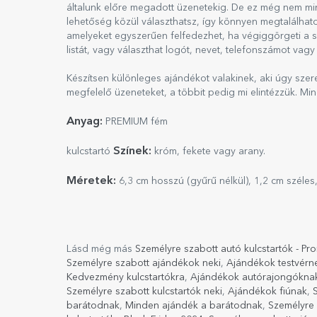
általunk előre megadott üzenetekig. De ez még nem mi
lehetőség közül választhatsz, így könnyen megtalálhat
amelyeket egyszerűen felfedezhet, ha végiggörgeti a sz
listát, vagy választhat logót, nevet, telefonszámot vagy 
Készítsen különleges ajándékot valakinek, aki úgy szereti
megfelelő üzeneteket, a többit pedig mi elintézzük. Min
Anyag:
PREMIUM fém
Színek:
kulcstartó
króm, fekete vagy arany.
Méretek:
6,3 cm hosszú (gyűrű nélkül), 1,2 cm széles
Lásd még más
Személyre szabott autó kulcstartók - Pr
Személyre szabott ajándékok neki
,
Ajándékok testvérn
Kedvezmény kulcstartókra
,
Ajándékok autórajongókna
Személyre szabott kulcstartók neki
,
Ajándékok fiúnak
,
barátodnak
,
Minden ajándék a barátodnak
,
Személyre 