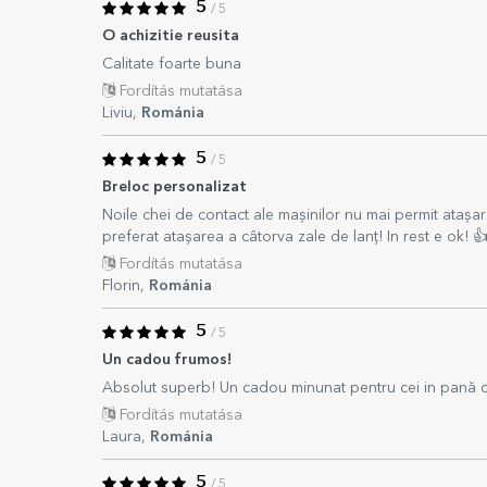
5
/ 5
O achizitie reusita
Calitate foarte buna
Fordítás mutatása
Liviu,
Románia
5
/ 5
Breloc personalizat
Noile chei de contact ale mașinilor nu mai permit atașare
preferat atașarea a câtorva zale de lanț! In rest e ok! 
Fordítás mutatása
Florin,
Románia
5
/ 5
Un cadou frumos!
Absolut superb! Un cadou minunat pentru cei in pană d
Fordítás mutatása
Laura,
Románia
5
/ 5