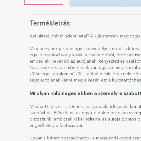
Termékleírás
Azt hitted, már mindent láttál? A kulcstartónk meg fogja
Mindannyiunknak van egy szenvedélyes sofőr a környe
egy jó barátod vagy valaki a családodból, biztosan ism
ember, aki nevet ad az autójának, kényezteti és családt
Nos, ezeknek az embereknek van egy személyre szabott 
különleges alkalom nélkül is adhat nekik. Adja neki ezt 
saját autójának kérné meg a kezét, ezt a kulcstartót ha
Mi olyan különleges ebben a személyre szabot
Minden! Először is, Önnek, az ajándék adójának, korlá
szabáshoz. Először is, az egyik oldalon biztosan szer
biztosítunk, amit csak ki kell töltenie az autója ponto
engedheted a fantáziádat.
Ugyanis bármit hozzáadhatok, a megajándékozott szem