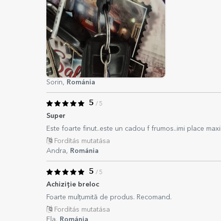
Sorin,
Románia
5
/ 5
Super
Este foarte finut..este un cadou f frumos..imi place max
Fordítás mutatása
Andra,
Románia
5
/ 5
Achiziție breloc
Foarte mulțumită de produs. Recomand.
Fordítás mutatása
Ela,
Románia