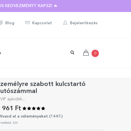
BOTT AJÁNDÉKRA ☀️
S KEDVEZMÉNYT KAPSZ! 🔥
Blog
Kapcsolat
Bejelentkezés
s
0
zemélyre szabott kulcstartó
autószámmal
 VIP ajándék...
 961 Ft
lvasd el a véleményeket (
1445
)
rmékkód: 224