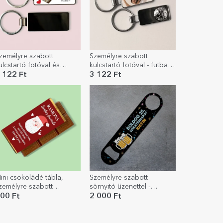
zemélyre szabott
Személyre szabott
ulcstartó fotóval és
kulcstartó fotóval - futball
zöveggel - Szívek
modell
 122 Ft
3 122 Ft
ini csokoládé tábla,
Személyre szabott
zemélyre szabott
sörnyitó üzenettel -
zöveggel - A Mikulás
Boldog születésnapot!
00 Ft
2 000 Ft
edvence