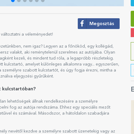
Megosztás
 változtatni a véleményedet!
zetünkben, nem igaz? Legyen az a főnököd, egy kollégád,
ersz valakit, aki reménytelenül szerelmes az autójába. Olyan
agként kezeli, és mindent tud róla, a legapróbb részletekig.
kulcstartó, amelyet különleges alkalomra vagy... egyszerűen,
a személyre szabott kulcstartót, és úgy fogja érezni, mintha a
sználva eljegyzési gyűrűként.
t kulcstartóban?
E
tlan lehetőségek állnak rendelkezésére a személyre
epelni fog az autója rendszáma. Ehhez egy speciális mezőt
s betűivel és számával. Másodszor, a hátoldalon szabadjára
ély nevétől kezdve a személyre szabott üzenetekig vagy az