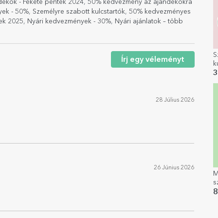
dékok - Fekete péntek 2024
,
50% kedvezmény az ajándékokra
yek - 50%
,
Személyre szabott kulcstartók
,
50% kedvezményes
tek 2025
,
Nyári kedvezmények - 30%
,
Nyári ajánlatok – több
S
Írj egy véleményt
k
s
3
28 Július 2026
26 Június 2026
M
s
s
8
k