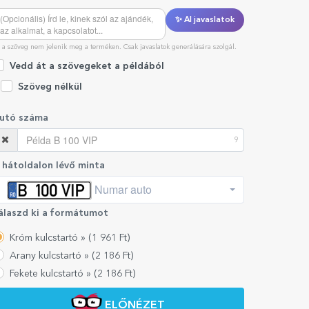
✨ AI javaslatok
 a szöveg nem jelenik meg a terméken. Csak javaslatok generálására szolgál.
Vedd át a szövegeket a példából
Szöveg nélkül
utó száma
9
 hátoldalon lévő minta
Numar auto
álaszd ki a formátumot
Króm kulcstartó »
(
1 961
Ft)
Arany kulcstartó »
(
2 186
Ft)
Fekete kulcstartó »
(
2 186
Ft)
ELŐNÉZET