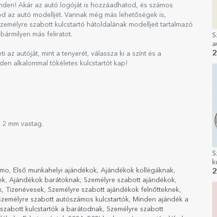
nden! Akár az autó logóját is hozzáadhatod, és számos
od az autó modelljét. Vannak még más lehetőségek is,
emélyre szabott kulcstartó hátoldalának modelljeit tartalmazó
bármilyen más feliratot.
S
a
k
2
 az autóját, mint a tenyerét, válassza ki a színt és a
den alkalommal tökéletes kulcstartót kap!
, 2 mm vastag.
S
k
omo
,
Első munkahelyi ajándékok
,
Ajándékok kollégáknak
,
s
2
ek
,
Ajándékok barátoknak
,
Személyre szabott ajándékok
,
k
,
Tizenévesek
,
Személyre szabott ajándékok felnőtteknek
,
Személyre szabott autószámos kulcstartók
,
Minden ajándék a
szabott kulcstartók a barátodnak
,
Személyre szabott