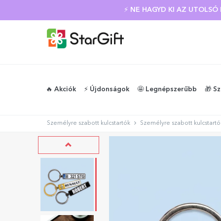
NYÁRI KIÁRUSÍTÁS
⚡ NE HAGYD KI AZ UTOLS
🔥 Akciók
⚡️ Újdonságok
🤩 Legnépszerűbb
🎁 S
Személyre szabott kulcstartók
Személyre szabott kulcstart