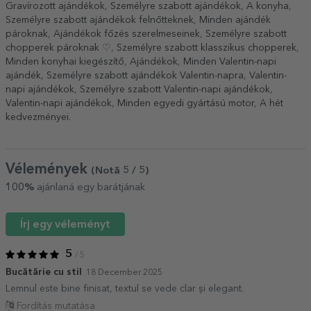
Gravírozott ajándékok
,
Személyre szabott ajándékok
,
A konyha
,
Személyre szabott ajándékok felnőtteknek
,
Minden ajándék
pároknak
,
Ajándékok főzés szerelmeseinek
,
Személyre szabott
chopperek pároknak ♡
,
Személyre szabott klasszikus chopperek
,
Minden konyhai kiegészítő
,
Ajándékok
,
Minden Valentin-napi
ajándék
,
Személyre szabott ajándékok Valentin-napra
,
Valentin-
napi ajándékok
,
Személyre szabott Valentin-napi ajándékok
,
Valentin-napi ajándékok
,
Minden egyedi gyártású motor
,
A hét
kedvezményei
.
Vélemények
(Notă
5
/ 5
)
100%
ajánlaná egy barátjának
Írj egy véleményt
5
/ 5
Bucătărie cu stil
18 December 2025
Lemnul este bine finisat, textul se vede clar și elegant.
Fordítás mutatása