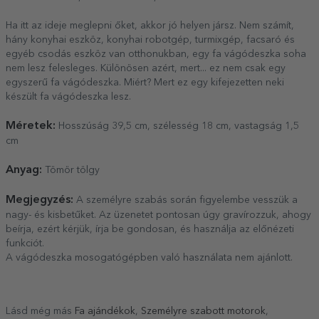
Ha itt az ideje meglepni őket, akkor jó helyen jársz. Nem számít,
hány konyhai eszköz, konyhai robotgép, turmixgép, facsaró és
egyéb csodás eszköz van otthonukban, egy fa vágódeszka soha
nem lesz felesleges. Különösen azért, mert... ez nem csak egy
egyszerű fa vágódeszka. Miért? Mert ez egy kifejezetten neki
készült fa vágódeszka lesz.
Méretek:
Hosszúság 39,5 cm, szélesség 18 cm, vastagság 1,5
cm
Anyag:
Tömör tölgy
Megjegyzés:
A személyre szabás során figyelembe vesszük a
nagy- és kisbetűket. Az üzenetet pontosan úgy gravírozzuk, ahogy
beírja, ezért kérjük, írja be gondosan, és használja az előnézeti
funkciót.
A vágódeszka mosogatógépben való használata nem ajánlott.
Lásd még más
Fa ajándékok
,
Személyre szabott motorok
,