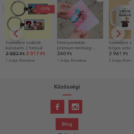
-30%
Személyre szabott
Fotónyomtatás -
Személyre sz
kulcstartó 2 fotóval
prémium minőség -
bögre szöveg
10x15 cm-es formátum
Ügyvéd
2 882 Ft
2 017 Ft
240 Ft
2 961 Ft
1 órája, Románia
1 órája, Románia
2 órája, Romá
Közösségi
Blog