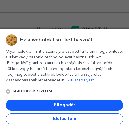
powered by
SMARTLY.ro
Ez a weboldal sütiket használ
logistics by
APACARGO.com
Olyan célokra, mint a személyre szabott tartalom megjelenítése,
sütiket vagy hasonló technológiákat használunk. Az
„Elfogadás” gombra kattintva hozzájárulsz az információk
sütiken vagy hasonló technológiákon keresztüli gyűjtéséhez.
Tudj meg többet a sütikről, beleértve a hozzájárulás
visszavonásának lehetőségét itt:
Süti szabályzat
BEÁLLÍTÁSOK KEZELÉSE
© 2016-2026
StarGift
Romania,
București
, strada
Copilului
nr. 6-12, parter
,
Sector 1
, cod postal
012178
,
email:
contact@stargift.hu
Elfogadás
www.stargift.hu
STARGIFT SRL
, cod fiscal
40077992
Elutasítom
Gyors fizetés ezen keresztül