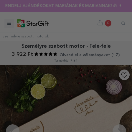
RENDELJ AJÁNDÉKOKAT MARIÁNAK ÉS MARIANNAK! 🎁 🍷
0
Személyre szabott motorok
Személyre szabott motor - Fele-fele
3 922 Ft
Olvasd el a véleményeket (
17
)
Termékkód: 7161