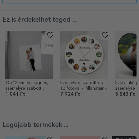
Ez is érdekelhet téged ...
10x12 cm-es mágnes,
Személyre szabott óra
Szív alakú p
személyre szabott
12 fotóval – Pillanataink
személyre s
fotóval
üzenettel és
1 041 Ft
7 924 Ft
5 843 Ft
Szív
Legújabb termékek ...