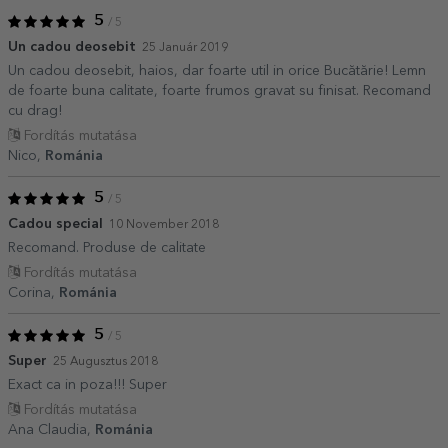
5
/ 5
Un cadou deosebit
25 Január 2019
Un cadou deosebit, haios, dar foarte util in orice Bucătărie! Lemn
de foarte buna calitate, foarte frumos gravat su finisat. Recomand
cu drag!
Fordítás mutatása
Nico,
Románia
5
/ 5
Cadou special
10 November 2018
Recomand. Produse de calitate
Fordítás mutatása
Corina,
Románia
5
/ 5
Super
25 Augusztus 2018
Exact ca in poza!!! Super
Fordítás mutatása
Ana Claudia,
Románia