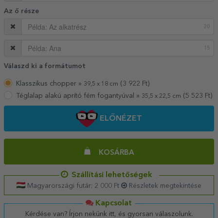
Az ő része
20
15
Válaszd ki a formátumot
Klasszikus chopper »
(
3 922
Ft)
39,5 x 18 cm
Téglalap alakú aprító fém fogantyúval »
(
5 523
Ft)
35,5 x 22,5 cm
ELŐNÉZET
KOSÁRBA
Szállítási lehetőségek
Magyarországi futár: 2 000 Ft
Részletek megtekintése
Kapcsolat
Kérdése van? Írjon nekünk itt, és gyorsan válaszolunk.