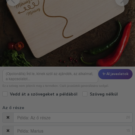
✨ AI javaslatok
Ez a szöveg nem jelenik meg a terméken. Csak javaslatok generálására szolgál.
Vedd át a szövegeket a példából
Szöveg nélkül
Az ő része
20
15