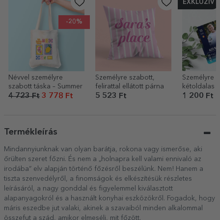
EXKLUZÍV
-20%
Névvel személyre
Személyre szabott,
Személyre s
szabott táska – Summer
felirattal ellátott párna
kétoldalas 
kártya üzene
4 723 Ft
3 778 Ft
5 523 Ft
1 200 Ft
fotóval – FI
Termékleírás
Mindannyiunknak van olyan barátja, rokona vagy ismerőse, aki
őrülten szeret főzni. És nem a „holnapra kell valami ennivaló az
irodába” elv alapján történő főzésről beszélünk. Nem! Hanem a
tiszta szenvedélyről, a finomságok és elkészítésük részletes
leírásáról, a nagy gonddal és figyelemmel kiválasztott
alapanyagokról és a használt konyhai eszközökről. Fogadok, hogy
máris eszedbe jut valaki, akinek a szavaiból minden alkalommal
összefut a szád, amikor elmeséli, mit főzött.