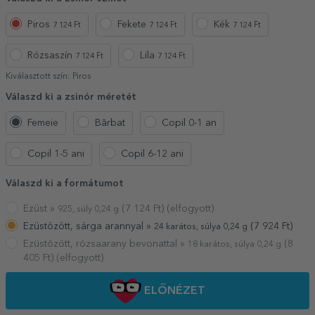
Piros
Fekete
Kék
7 124 Ft
7 124 Ft
7 124 Ft
Rózsaszín
Lila
7 124 Ft
7 124 Ft
Kiválasztott szín:
Piros
Válaszd ki a zsinór méretét
Femeie
Bărbat
Copil 0-1 an
Copil 1-5 ani
Copil 6-12 ani
Válaszd ki a formátumot
Ezüst »
(
7 124
Ft) (elfogyott)
925, súly 0,24 g
Ezüstözött, sárga arannyal »
(
7 924
Ft)
24 karátos, súlya 0,24 g
Ezüstözött, rózsaarany bevonattal »
(
8
18 karátos, súlya 0,24 g
405
Ft) (elfogyott)
ELŐNÉZET