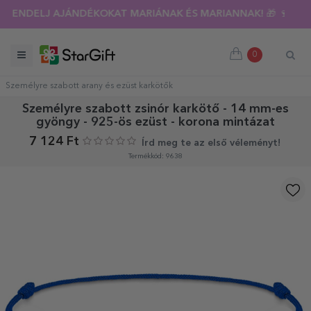
NYÁRI KIÁRUSÍTÁS 🌴 AKÁR 40%-OS KEDVEZMÉNY TÖBB MINT 1
RENDELJ AJÁNDÉKOKAT MARIÁNAK ÉS MARIANNAK! 🎁 🍷
0
Személyre szabott arany és ezüst karkötők
Személyre szabott zsinór karkötő - 14 mm-es
gyöngy - 925-ös ezüst - korona mintázat
7 124 Ft
Írd meg te az első véleményt!
Termékkód: 9638