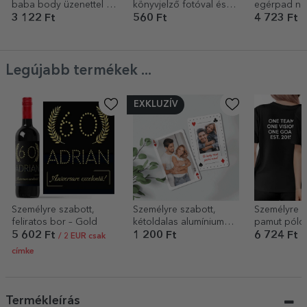
baba body üzenettel -
könyvjelző fotóval és
egérpad né
Papion
szöveggel – Nyári
gyerekeknek
3 122 Ft
560 Ft
4 723 Ft
szünet
Világtérkép
Legújabb termékek ...
EXKLUZÍV
Személyre szabott,
Személyre szabott,
Személyre s
feliratos bor – Gold
kétoldalas alumínium
pamut póló,
kártya fotókkal és
logóval, hátu
5 602 Ft
1 200 Ft
6 724 Ft
/ 2 EUR csak
üzenettel – Kártyajáték
címke
Termékleírás