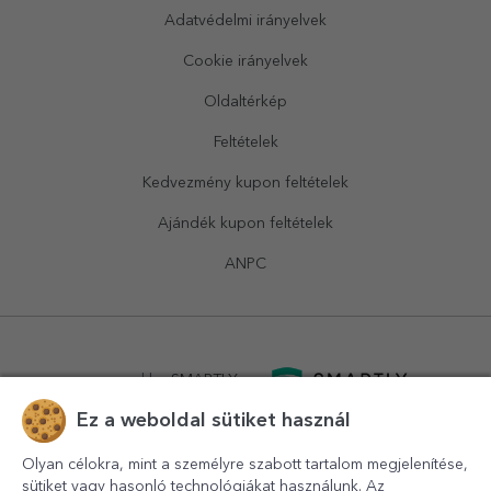
Adatvédelmi irányelvek
Cookie irányelvek
Oldaltérkép
Feltételek
Kedvezmény kupon feltételek
Ajándék kupon feltételek
ANPC
powered by
SMARTLY.ro
Ez a weboldal sütiket használ
logistics by
APACARGO.com
Olyan célokra, mint a személyre szabott tartalom megjelenítése,
sütiket vagy hasonló technológiákat használunk. Az