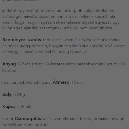
karkötő egyedisége fokozza annak tagadhatatlan értékét és
szépségét, mivel kifejezetten annak a személynek készült, aki
viselni fogja, hogy kiegészítsék és teljessé tegyék egymást. Egy
különleges ajándék szeretteinek, amellyel nem lehet hibázni.
Személyre szabás
: fedezze fel zseniális
előnézeti
funkciónkat,
és nézze meg pontosan, hogyan fog kinézni a karkötő a választott
szöveggel, zsinór színével és anyag típusával.
Anyag
: 925-ös ezüst / 24 karátos sárga aranybevonatú ezüst / 18
karátos
Átmérő
rózsaaranybevonatú ezüst
: 10 mm
Súly
: 0,24 g
Kapcs
: állítható
Csomagolás
zsinór
: az ékszert elegáns, fekete, prémium anyagú
borítékban csomagoljuk.