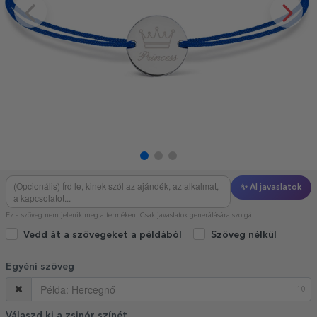
✨ AI javaslatok
Ez a szöveg nem jelenik meg a terméken. Csak javaslatok generálására szolgál.
Vedd át a szövegeket a példából
Szöveg nélkül
Egyéni szöveg
10
Válaszd ki a zsinór színét