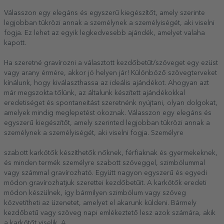
Válasszon egy elegáns és egyszerű kiegészítőt, amely szerinte
legjobban tükrözi annak a személynek a személyiségét, aki viselni
fogja. Ez lehet az egyik legkedvesebb ajándék, amelyet valaha
kapott.
Ha szeretné gravírozni a választott kezdőbetűt/szöveget egy ezüst
vagy arany érmére, akkor jó helyen jár! Különböző szövegterveket
kínálunk, hogy kiválaszthassa az ideális ajándékot. Ahogyan azt
már megszokta tőlünk, az általunk készített ajándékokkal
eredetiséget és spontaneitást szeretnénk nyújtani, olyan dolgokat,
amelyek mindig meglepetést okoznak. Válasszon egy elegáns és
egyszerű kiegészítőt, amely szerinted legjobban tükrözi annak a
személynek a személyiségét, aki viselni fogja. Személyre
szabott karkötők készíthetők nőknek, férfiaknak és gyermekeknek,
és minden termék személyre szabott szöveggel, szimbólummal
vagy számmal gravírozható. Együtt nagyon egyszerű és egyedi
módon gravírozhatjuk szerettei kezdőbetűit. A karkötők eredeti
módon készülnek, így bármilyen szimbólum vagy szöveg
közvetítheti az üzenetet, amelyet el akarunk küldeni. Bármely
kezdőbetű vagy szöveg napi emlékeztető lesz azok számára, akik
a karkötőt viselik. A