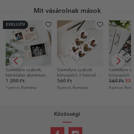
Mit vásárolnak mások
EXKLUZÍV
Személyre szabott,
Személyre szabott
Személyre sz
kétoldalas alumínium
könyvjelző 3 fotóval és
könyvjelző 3 
kártya szöveggel és két
szöveggel - Lovely
szöveggel – 
1 200 Ft
560 Ft
560 Ft
336
fotóval - Levelezőlap
történetünk
7 perce, Románia
8 perce, Románia
8 perce, Romá
Közösségi