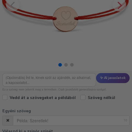
✨ AI javaslatok
Ez a szöveg nem jelenik meg a terméken. Csak javaslatok generálására szolgál.
Vedd át a szövegeket a példából
Szöveg nélkül
Egyéni szöveg
10
Válaszd ki a zsinór színét