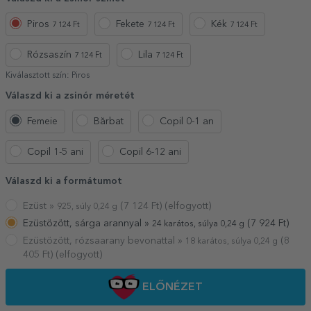
Piros
Fekete
Kék
7 124 Ft
7 124 Ft
7 124 Ft
Rózsaszín
Lila
7 124 Ft
7 124 Ft
Kiválasztott szín:
Piros
Válaszd ki a zsinór méretét
Femeie
Bărbat
Copil 0-1 an
Copil 1-5 ani
Copil 6-12 ani
Válaszd ki a formátumot
Ezüst »
(
7 124
Ft) (elfogyott)
925, súly 0,24 g
Ezüstözött, sárga arannyal »
(
7 924
Ft)
24 karátos, súlya 0,24 g
Ezüstözött, rózsaarany bevonattal »
(
8
18 karátos, súlya 0,24 g
405
Ft) (elfogyott)
ELŐNÉZET