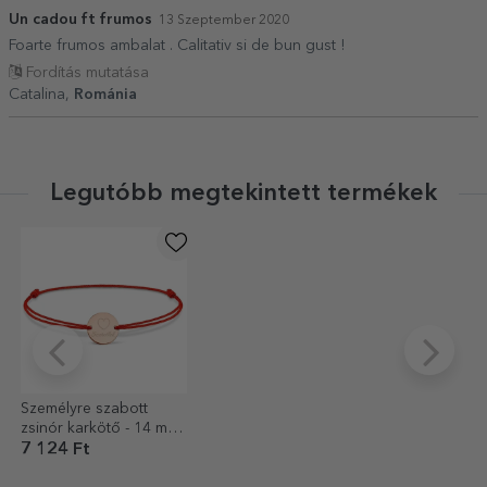
Un cadou ft frumos
13 Szeptember 2020
Foarte frumos ambalat . Calitativ si de bun gust !
Fordítás mutatása
Catalina,
Románia
Legutóbb megtekintett termékek
Személyre szabott
zsinór karkötő - 14 mm-
es érme - 925-ös ezüst -
7 124 Ft
szív mintázat