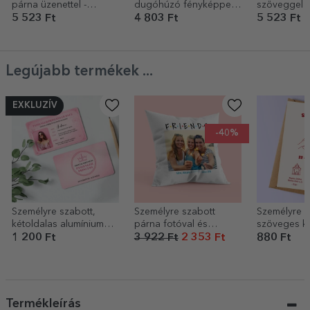
párna üzenettel -
dugóhúzó fényképpel
szöveggel -
Karácsonyfa IN
és karácsonyi üzenettel
Mikulás!
5 523 Ft
4 803 Ft
5 523 Ft
Legújabb termékek ...
EXKLUZÍV
-40%
Személyre szabott,
Személyre szabott
Személyre s
kétoldalas alumínium
párna fotóval és
szöveges ká
kártya fotóval és
üzenettel – FRIENDS
Esküvői me
1 200 Ft
3 922 Ft
2 353 Ft
880 Ft
szöveggel – Passenger
Princess
Termékleírás