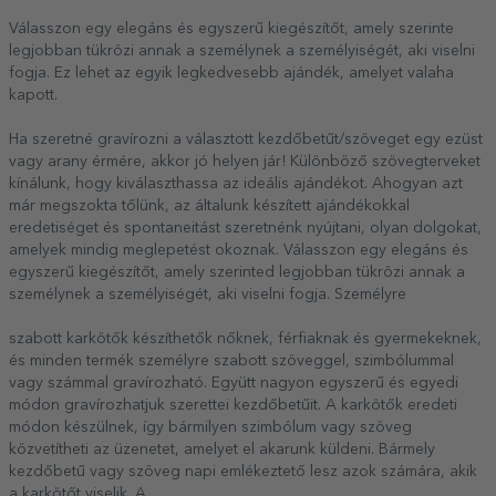
Válasszon egy elegáns és egyszerű kiegészítőt, amely szerinte
legjobban tükrözi annak a személynek a személyiségét, aki viselni
fogja. Ez lehet az egyik legkedvesebb ajándék, amelyet valaha
kapott.
Ha szeretné gravírozni a választott kezdőbetűt/szöveget egy ezüst
vagy arany érmére, akkor jó helyen jár! Különböző szövegterveket
kínálunk, hogy kiválaszthassa az ideális ajándékot. Ahogyan azt
már megszokta tőlünk, az általunk készített ajándékokkal
eredetiséget és spontaneitást szeretnénk nyújtani, olyan dolgokat,
amelyek mindig meglepetést okoznak. Válasszon egy elegáns és
egyszerű kiegészítőt, amely szerinted legjobban tükrözi annak a
személynek a személyiségét, aki viselni fogja. Személyre
szabott karkötők készíthetők nőknek, férfiaknak és gyermekeknek,
és minden termék személyre szabott szöveggel, szimbólummal
vagy számmal gravírozható. Együtt nagyon egyszerű és egyedi
módon gravírozhatjuk szerettei kezdőbetűit. A karkötők eredeti
módon készülnek, így bármilyen szimbólum vagy szöveg
közvetítheti az üzenetet, amelyet el akarunk küldeni. Bármely
kezdőbetű vagy szöveg napi emlékeztető lesz azok számára, akik
a karkötőt viselik. A