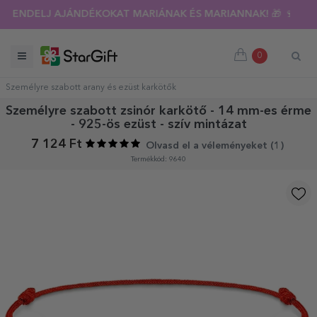
RENDELJ AJÁNDÉKOKAT MARIÁNAK ÉS MARIANNAK! 🎁 🍷
0
Személyre szabott arany és ezüst karkötők
Személyre szabott zsinór karkötő - 14 mm-es érme
- 925-ös ezüst - szív mintázat
7 124 Ft
Olvasd el a véleményeket (
1
)
Termékkód: 9640