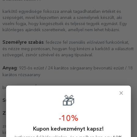
karkötő egyedisége fokozza annak tagadhatatlan értékét és
szépségét, mivel kifejezetten annak a személynek készült, aki
viselni fogja, hogy kiegészítsék és teljessé tegyék egymást. Egy
különleges ajándék szeretteinek, amellyel nem lehet hibázni.
Személyre szabás
: fedezze fel zseniális
előnézeti
funkciónkat,
és nézze meg pontosan, hogyan fog kinézni a karkötő a választott
szöveggel, zsinór színével és anyag típusával.
Anyag
: 925-ös ezüst / 24 karátos sárgaarany bevonatú ezüst / 18
karátos rózsaarany
Átmérő
bevonatú ezüst
: 10 mm
×
🎁
Súly
: 0,24 g
Zár
: állítható
-10%
Csomagolás
zsinór
: az ékszert elegáns, prémium anyagból
Kupon kedvezményt kapsz!
készült fekete borítékban csomagoljuk.