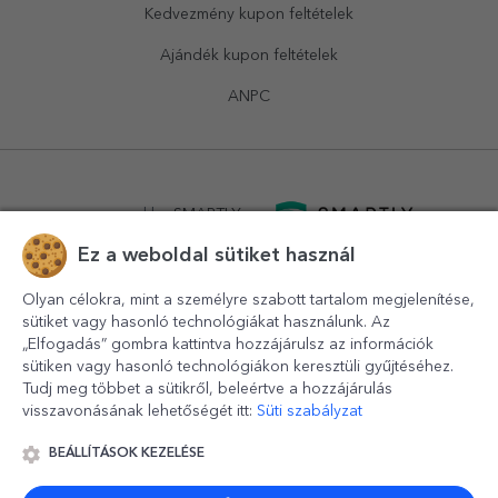
Kedvezmény kupon feltételek
Ajándék kupon feltételek
ANPC
powered by
SMARTLY.ro
Ez a weboldal sütiket használ
logistics by
APACARGO.com
Olyan célokra, mint a személyre szabott tartalom megjelenítése,
sütiket vagy hasonló technológiákat használunk. Az
„Elfogadás” gombra kattintva hozzájárulsz az információk
sütiken vagy hasonló technológiákon keresztüli gyűjtéséhez.
Tudj meg többet a sütikről, beleértve a hozzájárulás
visszavonásának lehetőségét itt:
Süti szabályzat
BEÁLLÍTÁSOK KEZELÉSE
© 2016-2026
StarGift
Romania,
București
, strada
Copilului
nr. 6-12, parter
,
Sector 1
, cod postal
012178
,
email: