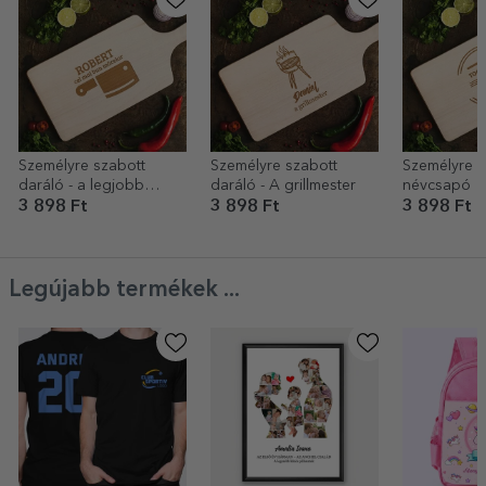
Személyre szabott
Személyre szabott
Személyre s
daráló - a legjobb
daráló - A grillmester
névcsapó
hentes
3 898 Ft
3 898 Ft
3 898 Ft
Legújabb termékek ...