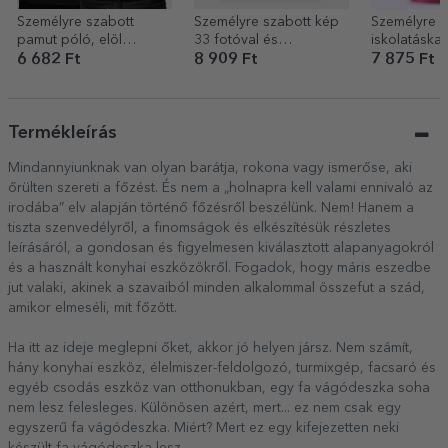
Személyre szabott
Személyre szabott kép
Személyre s
pamut póló, elöl
33 fotóval és
iskolatáska f
logóval, hátul számmal
szöveggel – Család
Unicorn
6 682 Ft
8 909 Ft
7 875 Ft
Termékleírás
Mindannyiunknak van olyan barátja, rokona vagy ismerőse, aki
őrülten szereti a főzést. És nem a „holnapra kell valami ennivaló az
irodába” elv alapján történő főzésről beszélünk. Nem! Hanem a
tiszta szenvedélyről, a finomságok és elkészítésük részletes
leírásáról, a gondosan és figyelmesen kiválasztott alapanyagokról
és a használt konyhai eszközökről. Fogadok, hogy máris eszedbe
jut valaki, akinek a szavaiból minden alkalommal összefut a szád,
amikor elmeséli, mit főzött.
Ha itt az ideje meglepni őket, akkor jó helyen jársz. Nem számít,
hány konyhai eszköz, élelmiszer-feldolgozó, turmixgép, facsaró és
egyéb csodás eszköz van otthonukban, egy fa vágódeszka soha
nem lesz felesleges. Különösen azért, mert... ez nem csak egy
egyszerű fa vágódeszka. Miért? Mert ez egy kifejezetten neki