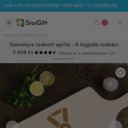
ÁR 40%-OS KEDVEZMÉNY TÖBB MINT 100 SZEMÉLYRE SZABOTT A
0
Személyre szabott motorok
Személyre szabott aprító - A legjobb szakács
3 898 Ft
Olvasd el a véleményeket (
2
)
Termékkód: 7411