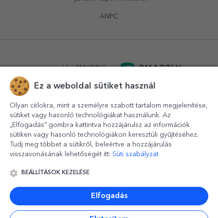
ANPC
powered by
SMARTLY.ro
Ez a weboldal sütiket használ
logistics by
APACARGO.com
Olyan célokra, mint a személyre szabott tartalom megjelenítése,
sütiket vagy hasonló technológiákat használunk. Az
„Elfogadás” gombra kattintva hozzájárulsz az információk
sütiken vagy hasonló technológiákon keresztüli gyűjtéséhez.
Tudj meg többet a sütikről, beleértve a hozzájárulás
visszavonásának lehetőségét itt:
Süti szabályzat
BEÁLLÍTÁSOK KEZELÉSE
© 2016-2026
StarGift
Romania,
București
, strada
Copilului
nr. 6-12, parter
,
Sector 1
, cod postal
012178
,
email:
contact@stargift.hu
Elfogadás
www.stargift.hu
STARGIFT SRL
, cod fiscal
40077992