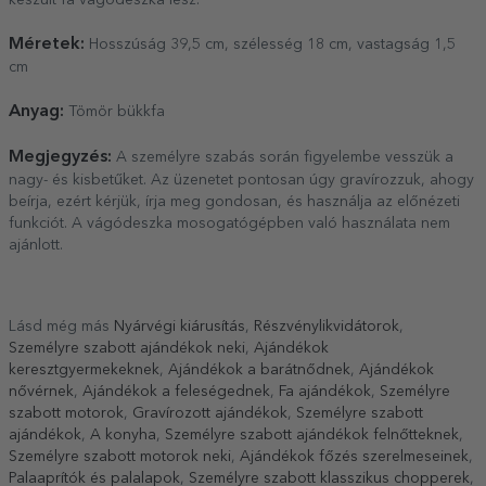
készült fa vágódeszka lesz.
Méretek:
Hosszúság 39,5 cm, szélesség 18 cm, vastagság 1,5
cm
Anyag:
Tömör bükkfa
Megjegyzés:
A személyre szabás során figyelembe vesszük a
nagy- és kisbetűket. Az üzenetet pontosan úgy gravírozzuk, ahogy
beírja, ezért kérjük, írja meg gondosan, és használja az előnézeti
funkciót. A vágódeszka mosogatógépben való használata nem
ajánlott.
Lásd még más
Nyárvégi kiárusítás
,
Részvénylikvidátorok
,
Személyre szabott ajándékok neki
,
Ajándékok
keresztgyermekeknek
,
Ajándékok a barátnődnek
,
Ajándékok
nővérnek
,
Ajándékok a feleségednek
,
Fa ajándékok
,
Személyre
szabott motorok
,
Gravírozott ajándékok
,
Személyre szabott
ajándékok
,
A konyha
,
Személyre szabott ajándékok felnőtteknek
,
Személyre szabott motorok neki
,
Ajándékok főzés szerelmeseinek
,
Palaaprítók és palalapok
,
Személyre szabott klasszikus chopperek
,