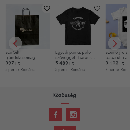
StarGift
Egyedi pamut póló
Személyre sz
ajándékcsomag
szöveggel - Barber
babaruha az
Shop
portréjával
397 Ft
5 489 Ft
3 102 Ft
5 perce, Románia
5 perce, Románia
7 perce, Romá
Közösségi