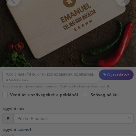
✨ AI javaslatok
Ez a szöveg nem jelenik meg a terméken. Csak javaslatok generálására szolgál.
Vedd át a szövegeket a példából
Szöveg nélkül
Egyéni név
15
Egyéni üzenet